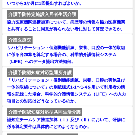
いつから3か月に1回提出すればよいか。
介護予防特定施設入居者生活介護
協力医療機関連携加算について、病歴等の情報を協力医療機関
と共有することに同意が得られない者に対して算定できるか。
介護医療院
リハビリテーション・個別機能訓練、栄養、口腔の一体的取組
に係る各加算を算定する場合の、科学的介護情報システム
（LIFE）へのデータ提出方法如何。
介護予防認知症対応型通所介護
「リハビリテーション・個別機能訓練、栄養、口腔の実施及び
一体的取組について」の別紙様式1-1〜1-4を用いて利用者の情
報を記録した場合、科学的介護情報システム（LIFE）への入力
項目との対応はどうなっているのか。
介護予防認知症対応型共同生活介護
認知症チームケア推進加算（Ⅰ）及び（Ⅱ）において、研修に
係る算定要件は具体的にどのようなものか。