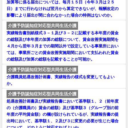
加算等に係る届出については、毎月１５日（今年３月は２５
日）までに行わなければ翌月から算定できないが、報酬改定の
影響により届出が間に合わなかった場合の特例はないのか。
介護予防認知症対応型共同生活介護
実績報告書別紙様式３－１及び３－２に記載する本年度の賃金
の総額及び本年度の加算の総額について、賃金改善実施期間を
４月から翌年３月までの期間以外で設定している事業所におい
ては、事業所ごとの賃金改善実施期間において支払われた賃金
の総額及び加算の総額を記載することが可能か。
介護予防認知症対応型共同生活介護
介護職員処遇改善計画書、実績報告の様式を変更してもよい
か。
介護予防認知症対応型共同生活介護
処遇改善計画書及び実績報告書において基準額１、２（前年度
の（介護職員の）賃金の総額）及び基準額３（グループ別の前
年度の平均賃金額）の欄が設けられているが、実績報告書の提
出時において、基準額１、２及び３に変更の必要が生じた場合
について、どのように対応すればよいか。