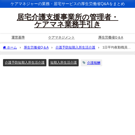
ケアマネジャーの業務・居宅サービスの厚生労働省Q&Aをまとめ
居宅介護支援事業所の管理者・
ケアマネ業務手引き
運営基準
ケアマネジメント
厚生労働省Q＆A
ホーム
厚生労働省Q＆A
介護予防短期入所生活介護
1日平均夜勤職員数
を算出するための延夜勤時間数には、早出・遅出や日勤帯勤務の職員の勤務時間も含
められるのか。
介護予防短期入所生活介護
短期入所生活介護
介護報酬