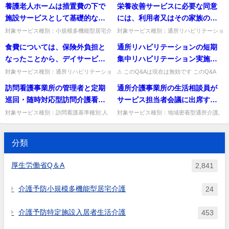
の方等がお見送りをするのに不
になるのか。
施設を１ユニットの定員が15人
養護老人ホームは措置費の下で
栄養改善サービスに必要な同意
か。医師の判断で看取りが必要なら経過措
記載方法。負担限度額欄は多床室にのみ記
適切なため、個室に移している
を超えない範囲で整備すること
置を適用し、多床室の介護報...
載し、他の居室区分は「−」...
施設サービスとして基礎的な生
には、利用者又はその家族の自
が、17年10月1日以降にこのよう
が可能となったが、運営に当た
活支援が行われているところで
署又は押印は必ずしも必要では
対象サービス種別：小規模多機能型居宅介
対象サービス種別：通所リハビリテーショ
な場合にも居住費を徴収するこ
って留意すべき点は何か。
護基準種別:介護報酬「報酬算定の可否」
ン基準種別:介護報酬「栄養改善加算」質
あり、養護老人ホームの入所者
ないと考えるが如何。
食費については、保険外負担と
通所リハビリテーションの短期
ととするのか。
質問養護老人ホームは措置費の下で施設サ
問栄養改善サービスに必要な同意には、利
が指定小規模多機能型居宅介護
ービスとして基礎的な生活支...
用者又はその家族の自署又は...
なったことから、デイサービス
集中リハビリテーション実施加
を利用することは想定していな
やショートステイに弁当を持っ
算の「退院(所）日」について、
対象サービス種別：通所リハビリテーショ
⚠ このQ&Aは現在は無効です このQ&A
いとあるが、養護老人ホームの
ン基準種別:運営基準「食費関係」質問食
は、その後の制度改正等により削除・無効
てきてもよいのか。
短期入所生活介護(療養介護）か
訪問看護事業所の管理者と定期
通所介護事業所の生活相談員が
入所者が指定小規模多機能型居
費については、保険外負担となったことか
となっています（処遇改善加算など、要件
らの退院(所）も含むのか。
ら、デイサービスやショート...
が変更さ...
巡回・随時対応型訪問介護看護
サービス担当者会議に出席する
宅介護を利用した場合、介護報
事業所又は複合型サービス事業
ための時間については確保すべ
酬は算定できないのか。
対象サービス種別：訪問看護基準種別:人
対象サービス種別：地域密着型通所介護,
員基準「管理者」質問訪問看護事業所の管
通所介護,認知症対応型通所介護基準種別:
所の管理者を兼ねることは可能
き勤務延時間数に含めることが
理者と定期巡回・随時対応型訪問介護看護
人員基準「人員配置」質問通所介護事業所
か。
できるか。
事業所又は複合型サービス事...
の生活相談員がサービス担...
分類
厚生労働省Q＆A
2,841
介護予防小規模多機能型居宅介護
24
介護予防特定施設入居者生活介護
453