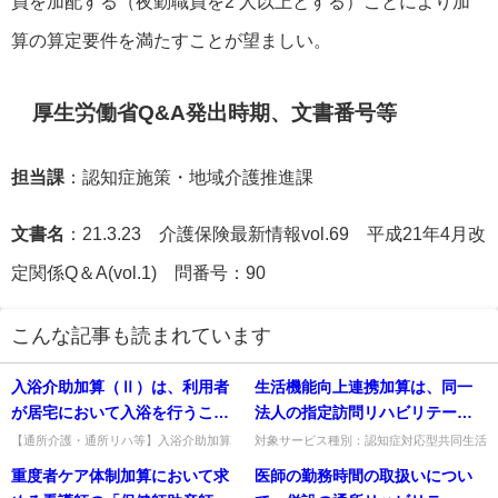
員を加配する（夜勤職員を2 人以上とする）ことにより加
算の算定要件を満たすことが望ましい。
厚生労働省Q&A発出時期、文書番号等
担当課
：認知症施策・地域介護推進課
文書名
：21.3.23 介護保険最新情報vol.69 平成21年4月改
定関係Q＆A(vol.1) 問番号：90
こんな記事も読まれています
入浴介助加算（Ⅱ）は、利用者
生活機能向上連携加算は、同一
が居宅において入浴を行うこと
法人の指定訪問リハビリテーシ
ができるようになることを目的
ョン事業所若しくは指定通所リ
【通所介護・通所リハ等】入浴介助加算
対象サービス種別：認知症対応型共同生活
(Ⅱ)の「居宅」とはどのような場所か。自
介護基準種別:介護報酬「生活機能向上連
とするものであるが、この場合
ハビリテーション事業所又はリ
重度者ケア体制加算において求
医師の勤務時間の取扱いについ
宅（高齢者住宅含む）や親族の自宅を想定
携加算」質問生活機能向上連携加算は、同
の「居宅」とはどのような場所
ハビリテーションを実施してい
し、浴室がない等の場合は5...
一法人の指定訪問リハビリテ...