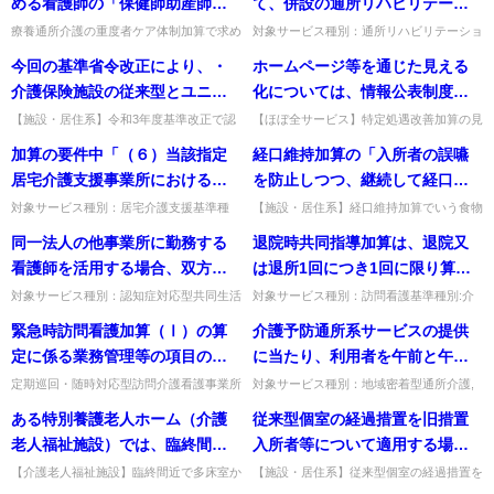
める看護師の「保健師助産師看
て、併設の通所リハビリテーシ
が想定されるのか。
る医療提供施設（原則として許
護師法第37条の2第2項第5号に規
ョン事業所等のリハビリテーシ
療養通所介護の重度者ケア体制加算で求め
対象サービス種別：通所リハビリテーショ
可病床数200床未満のものに限
る看護師の研修は、現時点では、特定行為
ン基準種別:人員基準「人員の配置」質問
定する指定研修機関において行
ョン会議に参加している時間
今回の基準省令改正により、・
ホームページ等を通じた見える
る。）と連携する場合も算定で
に係る看護師の研修制度により厚生労働大
医師の勤務時間の取扱いについて、併設の
われる研修等」とは、どのよう
や、リハビリテーションマネジ
臣が指定する指定研修機関で...
通所リハビリテーション事業...
介護保険施設の従来型とユニッ
化については、情報公表制度を
きるものと考えてよいか。
なものか。
メント加算(Ａ)又は(Ｂ)を取得し
ト型を併設する場合に、介護・
活用しないことも可能か。
【施設・居住系】令和3年度基準改正で認
【ほぼ全サービス】特定処遇改善加算の見
ている場合であって、医師が通
められた併設施設の職員兼務等における留
える化で情報公表制度を活用しないことは
看護職員が兼務すること・広域
加算の要件中「（６）当該指定
経口維持加算の「入所者の誤嚥
所リハビリテーション計画等に
意点。ケアの質の担保と、職員の労務管理
可能か。自事業所のホームページで取得状
型特別養護老人ホーム又は介護
への十分な配慮が必要。出典...
況等を公表することも可能。...
居宅介護支援事業所における介
を防止しつつ、継続して経口に
ついて本人又は家族に対する説
老人保健施設と小規模多機能型
護支援専門員に対し、計画的に
よる食事の摂取を進めるための
明等に要する時間については、
対象サービス種別：居宅介護支援基準種
【施設・居住系】経口維持加算でいう食物
居宅介護事業所を併設する場合
別:介護報酬「特定事業所加算」質問加算
形態・摂取方法の「適切な配慮」とは。刻
研修を実施していること。」と
食物形態、摂取方法等における
病院、診療所及び介護老人保健
同一法人の他事業所に勤務する
退院時共同指導加算は、退院又
に、管理者・介護職員が兼務す
の要件中「（６）当該指定居宅介護支援事
み食を一律に用いず、個々の嚥下状況に応
あり、「毎年度少なくとも次年
適切な配慮」とは具体的にどの
施設、介護医療院の医師の人員
業所における介護支援専門員に...
じた食物形態とし、食べる楽...
看護師を活用する場合、双方の
は退所1回につき1回に限り算定
ること・本体施設が（地域密着
度が始まるまでに次年度の計画
ようなことか。
基準の算定外となるのか。
常勤換算はどのように考えられ
できることとされているが、利
型）特別養護老人ホームである
対象サービス種別：認知症対応型共同生活
対象サービス種別：訪問看護基準種別:介
を定めなければならない」とあ
介護基準種別:介護報酬「医療連携体制加
護報酬「退院時共同指導加算」質問退院時
るのか。（他事業所に常勤配置
用者が１ヶ月に入退院を繰り返
場合に、サテライト型居住施設
緊急時訪問看護加算（Ⅰ）の算
介護予防通所系サービスの提供
るが、各年４月に算定するにあ
算」質問同一法人の他事業所に勤務する看
共同指導加算は、退院又は退所1回につき
とされている従業者を併任して
した場合、１月に複数回の算定
に生活相談員を置かないこと・
護師を活用する場合、双方の...
1回に限り算定できることと...
定に係る業務管理等の項目のう
に当たり、利用者を午前と午後
たり、事業所は報酬算定にかか
もよいか）
ができるのか。
地域密着型特別養護老人ホーム
ち、「カ 電話等による連絡及び
に分けてサービス提供を行うこ
る届出までに研修計画を定めれ
定期巡回・随時対応型訪問介護看護事業所
対象サービス種別：地域密着型通所介護,
（サテライト型を除く）におい
における「電話等による連絡及び相談を担
通所介護,認知症対応型通所介護基準種別:
相談を担当する者」とは、定期
とは可能か。
ば算定できるのか。
ある特別養護老人ホーム（介護
従来型個室の経過措置を旧措置
て、栄養士を置かないこと・施
当する者」とは、随時対応サービスとして
運営基準「介護予防通所介護・通所リハビ
巡回・随時対応型訪問介護看護
利用者・家族等からの通報に...
リテーション （サービス...
老人福祉施設）では、臨終間近
入所者等について適用する場合
設系サービス及び短期入所系サ
事業所の場合はどのように考え
の方に対し、多床室では、身内
の認定証の記載方法はどのよう
ービスにおける個室ユニット型
【介護老人福祉施設】臨終間近で多床室か
【施設・居住系】従来型個室の経過措置を
ればよいか。
ら個室に移した場合、居住費を徴収するの
旧措置入所者等に適用する場合の認定証の