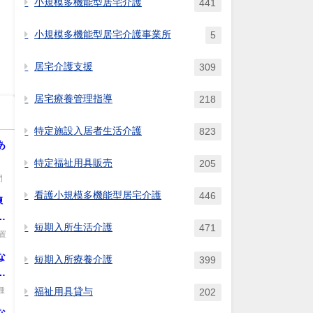
小規模多機能型居宅介護
441
小規模多機能型居宅介護事業所
5
居宅介護支援
309
居宅療養管理指導
218
特定施設入居者生活介護
823
あ
特定福祉用具販売
205
門
看護小規模多機能型居宅介護
446
練
置
短期入所生活介護
471
置
な
短期入所療養介護
399
短
ー
種
福祉用具貸与
202
、
な