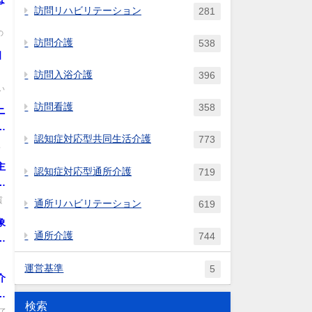
そ
訪問リハビリテーション
281
の
訪問介護
538
個
訪問入浴介護
396
い
訪問看護
358
ニ
今
認知症対応型共同生活介護
773
型
.
主
認知症対応型通所介護
719
な
質
通所リハビリテーション
619
象
通所介護
744
、
知
.
運営基準
5
介
了
検索
了