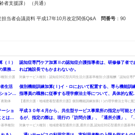
齢者支援課） （共通）
監査担当者会議資料 平成17年10月改定関係Q&A
問番号
：90
算（Ⅰ）
認知症専門ケア加算Ⅱの認知症介護指導者は、研修修了者で
の業務に
れば施設長でもかまわないか。
種別:介護
対象サービス種別：認知症対応型共同生活介護基準種別:介護報酬「認知症専
...
ケア加算」質問認知症専門ケア加算Ⅱの認知症介護指導者は、研修修了者で...
所者生活
個別機能訓練加算(Ⅰ)イ・ロにおいて配置する、専ら機能訓
ーション
指導員の職務に従事する理学療法士等について、具体的な配
て、「改
時間の定めはあるのか。
「夜勤体
【通所介護・地域密着型通所介護】個別機能訓練加算(Ⅰ)の理学療法士等に配
)...
時間の定めはあるか。定めはないが、計画策定・訓練・評価に要する時間...
場合に、
テーショ
平成３０年４月から、共生型サービス事業所の指定が可能と
っている
ことはで
るが、指定の際は、現行の「訪問介護」、「通所介護」、「
すること
選択する
期入所生活介護」として指定するのか。それとも、新しいサ
基準種別:
対象サービス種別：地域密着型通所介護,通所介護,認知症対応型通所介護基準
はなく、
...
別:その他Q&A「共生型サービスの指定について」質問平成３０年４月...
ビス類型として、「共生型訪問介護」、「共生型通所介護」
まれる）
通いサービスの利用定員は、実利用者数の上限を指すもの
扱いとし