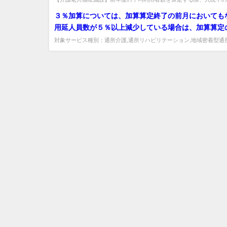
は含めるか。入院中の利用者を除いた数で平均値を算定して差し支えな
者数も含めた数とするのか、入院中の利用者数は除い
３％加算については、加算算定終了の前月においても
てよいか。
用延人員数が５％以上減少している場合は、加算算定
希望する理由を添えて、加算算定延長の届出を行うこ
対象サービス種別：通所介護,通所リハビリテーション,地域密着型通
症対応型通所介護,介護予防認知症対応型通所介護基準種別:介護報酬..
ているが、どのような理由があげられている場合に加
長を認めることとすればよいのか。都道府県・市町村
て、届出を行った通所介護事業所等の運営状況等を鑑
することとして差し支えないのか。