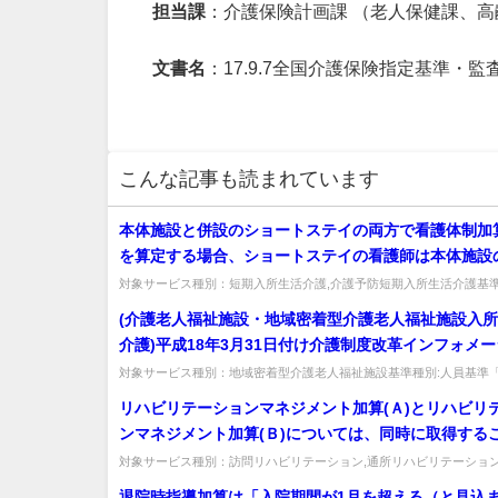
担当課
：介護保険計画課 （老人保健課、高
文書名
：17.9.7全国介護保険指定基準・
こんな記事も読まれています
本体施設と併設のショートステイの両方で看護体制加
を算定する場合、ショートステイの看護師は本体施設
従事してはいけないのか。
対象サービス種別：短期入所生活介護,介護予防短期入所生活介護基準
報酬「看護体制加算」質問本体施設と併設のショートステイの両方で看護
(介護老人福祉施設・地域密着型介護老人福祉施設入
介護)平成18年3月31日付け介護制度改革インフォメ
vol.88「介護老人福祉施設等に関するＱ＆A」におい
対象サービス種別：地域密着型介護老人福祉施設基準種別:人員基準
制」質問(介護老人福祉施設・地域密着型介護老人福祉施設入所者生活介護
修等によりやむを得ず同一階に奇数ユニットを設ける
リハビリテーションマネジメント加算(Ａ)とリハビリ
隣接する階段等を通じて昇降が容易にできる構造にな
ンマネジメント加算(Ｂ)については、同時に取得する
ときは、1名の夜勤者が隣接階にある2ユニットを担当
きないが、月によって加算の算定要件の可否で加算を
対象サービス種別：訪問リハビリテーション,通所リハビリテーション
としても差し支えない」こととされているが、改修で
介護報酬「リハビリテーションマネジメント加算」質問リハビリテーショ
ことは可能か。
退院時指導加算は「入院期間が1月を超える（と見込
当初から同一階に奇数ユニットがある場合も同様な取