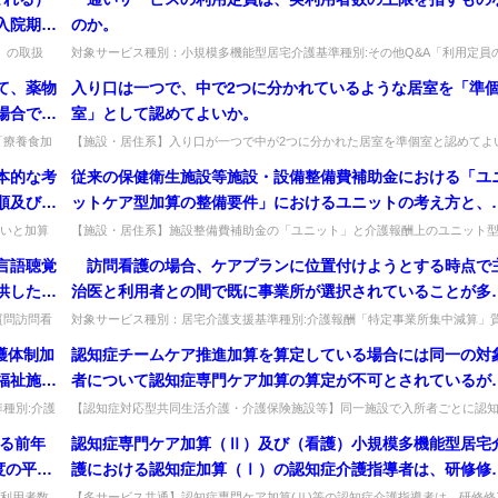
「共生型短期入所生活介護」として指定が必要となるのか。
入院期間
のか。
れとも「みなし指定」されるのか。
」の取扱
対象サービス種別：小規模多機能型居宅介護基準種別:その他Q&A「利用定員
で判断...
考え方」質問 通いサービスの利用定員は、実利用者数の上限を指すもの...
て、薬物
入り口は一つで、中で2つに分かれているような居室を「準
場合で
室」として認めてよいか。
「療養食加
【施設・居住系】入り口が一つで中が2つに分かれた居室を準個室と認めてよ
療法...
か。入り口が分かれていることが必要で、準個室とは認められない。出典：...
本的な考
従来の保健衛生施設等施設・設備整備費補助金における「ユ
順及び様
ットケア型加算の整備要件」におけるユニットの考え方と、
計画書の
回のユニット型個室の考え方は別であると解してよいか。
いと加算
【施設・居住系】施設整備費補助金の「ユニット」と介護報酬上のユニット
よい。...
個室の考え方は別か。別のものであり、既存のユニット型施設には床面積基準..
ーション
言語聴覚
訪問看護の場合、ケアプランに位置付けようとする時点で
とができ
供した場
治医と利用者との間で既に事業所が選択されていることが多
るのか。
く、これにより紹介率が８０％を超えることについては正当
質問訪問看
対象サービス種別：居宅介護支援基準種別:介護報酬「特定事業所集中減算」
一緒...
問 訪問看護の場合、ケアプランに位置付けようとする時点で主治医と利用...
理由に該当すると考えてよいか。
護体制加
認知症チームケア推進加算を算定している場合には同一の対
福祉施設
者について認知症専門ケア加算の算定が不可とされているが
か。
同一施設内で、入所者Aには認知症専門ケア加算、入所者Bに
種別:介護
【認知症対応型共同生活介護・介護保険施設等】同一施設で入所者ごとに認
症専門ケア加算と認知症チームケア推進加算を算定できるか。対象者が異なれ..
は認知症チームケア推進加算を算定することは可能か。
なる前年
認知症専門ケア加算（Ⅱ）及び（看護）小規模多機能型居宅
度の平均
護における認知症加算（Ⅰ）の認知症介護指導者は、研修修
中の利用
者であれば管理者でもかまわないか。
利用者数
【多サービス共通】認知症専門ケア加算(Ⅱ)等の認知症介護指導者は、研修修