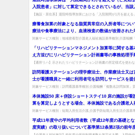
入院患者」に対して算定できるとされているが、当該
てよいか。
の取扱いについて
【施設・居住系】退院時指導加算における「入院期間が1月を超える
い。医療保険病床から介護保険病床へ転床した場合は通算した入院期間
療養食加算の対象となる脂質異常症の入所者等につい
療法や食事療法により、血液検査の数値が改善された
も、療養食加算を算定できるか。
対象サービス種別：地域密着型介護老人福祉施設基準種別:介護報酬
算」質問療養食加算の対象となる脂質異常症の入所者等について、薬物
「リハビリテーションマネジメント加算等に関する基
え方並びにリハビリテーション計画書等の事務処理手
式例の提示について」に示されたリハビリテーション
【通所リハ】示されたリハビリテーション計画書の所定様式を使わな
を算定できないのか。同様の項目が記載されていれば各事業所の様式で
様式について、所定の様式を活用しないとリハビリテ
訪問看護ステーションの理学療法士、作業療法士又は
マネジメント加算や社会参加支援加算等を算定するこ
士が看護職員と一緒に利用者宅を訪問しサービスを提
ないのか。
合に、基本サービス費はいずれの職種の報酬を算定す
対象サービス種別：訪問看護基準種別:介護報酬「複数名訪問加算」
護ステーションの理学療法士、作業療法士又は言語聴覚士が看護職員と
この場合、複数名訪問加算を算定することは可能か。
本体施設50 床＋併設ショートステイ10 床の施設が看
算を算定しようとする場合、本体施設である介護老人
については31 人～50人規模の単位数を算定できるの
対象サービス種別：短期入所生活介護,介護予防短期入所生活介護基準
報酬「看護体制加算」質問本体施設50 床＋併設ショートステイ10 ...
平成11年度中の平均利用者数（平成12年度の基礎と
度実績）の取り扱いについて基準第12条第2項の前年
値を算定する際に、平成11年度にあっては、入院期間
【介護老人福祉施設】前年度の平均利用者数を算定する際、入院中の