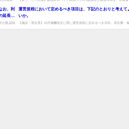
い。出...
者なら管理者でもよいか。研修修了者で事業所全体の認知症ケアを適切に...
た数とし
なお、利
運営規程において定めるべき項目は、下記のとおりと考えて
の延長を
いか。
ととなっ
所介護,認知
【施設・居住系】10月報酬改定に関し運営規程に定めるべき項目。居住費・
.
費の具体的内容と金額の設定・変更に関する事項を記載し掲示する。出典：...
算算定延
におい
み、判断