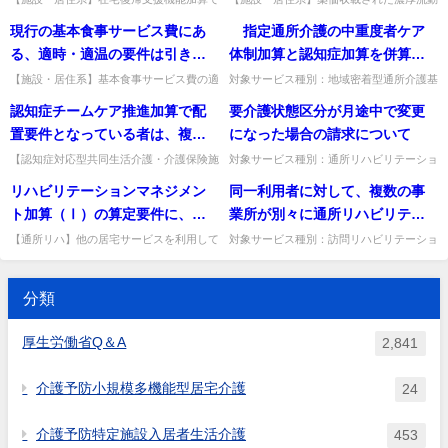
退所者総数に死亡退所者を含めるか、特定
食の経管栄養で、栄養マネジメント加算・
か。
基本食事サービス費は算定でき
は別途に）「受理通知」等を事
現行の基本食事サービス費にあ
指定通所介護の中重度者ケア
施設・GH復帰者は対象か。総数に死亡退
経口移行加算等を算定できるか。それぞれ
なかったが、今回新たに設けら
業所に送付する必要があるの
所者を含め、特定施設・GH...
の要件を満たせば算定できる...
る、適時・適温の要件は引き続
体制加算と認知症加算を併算定
れた栄養管理体制加算、栄養マ
か。
き算定されるのか。
する場合、認知症介護に係る研
【施設・居住系】基本食事サービス費の適
対象サービス種別：地域密着型通所介護基
ネジメント加算、経口移行加算
時・適温の要件は引き続き算定されるか。
準種別:介護報酬「認知症加算・中重度者
修を修了している看護職員１人
認知症チームケア推進加算で配
要介護状態区分が月途中で変更
は算定できるか。
要件としては廃止されるが、運営基準の食
ケア体制加算について」質問 指定通所介
を、指定通所介護を行う時間帯
事提供規定は引き続き遵守が...
護の中重度者ケア体制加算と...
置要件となっている者は、複数
になった場合の請求について
を通じて配置すれば、認知症介
の「認知症の行動・心理症状に
【認知症対応型共同生活介護・介護保険施
対象サービス種別：通所リハビリテーショ
護に係る研修を修了している看
設等】認知症チームケア推進加算の配置要
ン,地域密着型通所介護,通所介護,認知症対
対応するチーム」に参加可能と
リハビリテーションマネジメン
同一利用者に対して、複数の事
護職員１人の配置でそれぞれの
件の者は、複数のチームに参加できるか。
応型通所介護,短期入所生活介護,短期入所
考えてよいか。
参加可だが、各チームで計画...
療養介護,福祉用具貸...
ト加算（Ⅰ）の算定要件に、
業所が別々に通所リハビリテー
加算を算定できるのか。
「理学療法士、作業療法士又は
ションを提供している場合、
【通所リハ】他の居宅サービスを利用して
対象サービス種別：訪問リハビリテーショ
いない場合や福祉用具貸与のみの場合の情
ン,通所リハビリテーション基準種別:介護
言語聴覚士が、介護支援専門員
各々の事業者がリハビリテーシ
報伝達要件の扱い。他サービス未利用なら
報酬「リハビリテーションマネジメント加
を通じて、指定訪問介護の事業
ョンマネジメント加算の算定要
伝達不要、福祉用具貸与のみ...
算」質問同一利用者に対し...
分類
その他の指定居宅サービスに該
件を満たしていれば、リハビリ
当する事業に係る従業者に対
テーションマネジメント加算を
厚生労働省Q＆A
2,841
し、リハビリテーションの観点
各々算定できるか。
から、日常生活上の留意点、介
介護予防小規模多機能型居宅介護
24
護の工夫等の情報を伝達してい
ること」があるが、その他の指
介護予防特定施設入居者生活介護
453
定居宅サービスを利用していな