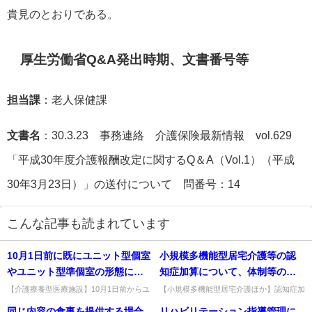
貴見のとおりである。
厚生労働省Q&A発出時期、文書番号等
担当課
：老人保健課
文書名
：30.3.23 事務連絡 介護保険最新情報 vol.629
「平成30年度介護報酬改定に関するQ＆A（Vol.1）（平成
30年3月23日）」の送付について 問番号：14
こんな記事も読まれています
10月1日前に既にユニット型個室
小規模多機能型居宅介護等の認
やユニット型準個室の形態によ
知症加算について、体制等の届
りサービスを提供する介護老人
出で項目が「1なし 2加算Ⅰ 3加
【介護療養型医療施設】10月1日前からユ
【小規模多機能型居宅介護ほか】認知症加
ニット型で提供していた老健・介護療養型
算(Ⅲ)(Ⅳ)の体制届出はどうするか。体制
保健施設又は介護療養型医療施
算Ⅱ」となっているが、加算
同じ内容の食事を提供する場合
リハビリテーション指導管理に