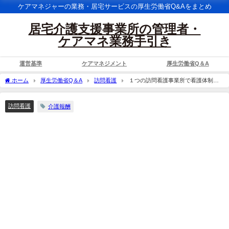
ケアマネジャーの業務・居宅サービスの厚生労働省Q&Aをまとめ
居宅介護支援事業所の管理者・
ケアマネ業務手引き
運営基準
ケアマネジメント
厚生労働省Q＆A
ホーム
厚生労働省Q＆A
訪問看護
１つの訪問看護事業所で看護体制強
化加算（Ⅰ）及び（Ⅱ）を同時に届出することはできないが、例えば、加算（Ⅱ）を
届出している事業所が、加算（Ⅰ）を新たに取る場合には、変更届けの提出が必要と
訪問看護
介護報酬
いうことでよいか。