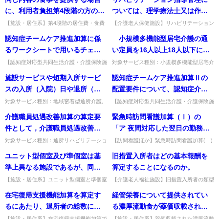
医療施設に経過措置はあるか。平成18年4
を要件としない区分のため届出は不要。出
設について、制度開始前に実態
（Ⅲ）（Ⅳ）の届出はどうすれ
月まで従来型個室の介護...
典：令和6年度介護報酬...
に、利用者負担第4段階の方の居
ついては、理学療法士又は作業
があったことを踏まえた経過措
ばよいか。
住費・食費を第1段階から第3段
療法士による個別リハビリテー
【施設・居住系】第4段階の居住費・食費
【介護老人保健施設】リハビリテーション
置はないのか。
を基準費用額より高く／低く設定してよい
指導管理の個別リハビリテーションに頻
階までの方に対する補足給付の
ションの実施が要件とされてい
認知症チームケア推進加算に係
小規模多機能型居宅介護の通
か。踏まえる必要はないが、第4段階のみ
度・時間の具体的基準はあるか。頻度は問
「基準費用額」よりも高い料金
るが、この個別リハビリテーシ
低く設定するのは適当でない...
わず、1回当たり20分程度が...
るワークシートで用いるチェッ
い定員を16人以上18人以下にす
としてよいか。
ョンの頻度・時間等の具体的な
クリストは、どこで確認・入手
る場合の要件として、「利用者
【認知症対応型共同生活介護・介護保険施
対象サービス種別：小規模多機能型居宅介
基準はあるか。
設等】認知症チームケア推進加算のワーク
護基準種別:運営基準「登録定員」質問
することができるのか。
の処遇に支障がないと認められ
施設サービスや短期入所サービ
認知症チームケア推進加算Ⅱの
シートで用いるチェックリストの入手先。
小規模多機能型居宅介護の通い定員を16
る十分な広さ（一人当たり３㎡
研修HPの研修動画視聴ペー...
人以上18人以下にする場合...
スの入所（入院）日や退所（退
配置要件について、認知症介護
以上）」とあるが、居間及び食
院）日に通所サービスを算定で
実践リーダー研修の受講が予定
対象サービス種別：地域密着型通所介護,
【認知症対応型共同生活介護・介護保険施
堂として届け出たスペースの合
通所介護,認知症対応型通所介護基準種別:
設等】実践リーダー研修の受講前に認知症
きるか。
されている者が、実践リーダー
介護職員処遇改善加算の算定要
緊急時訪問看護加算（Ⅰ）の
計により確保することが必要な
介護報酬「通所サービスの算定」質問施設
チームケア推進研修を受講してよいか。可
研修の受講前に認知症チームケ
サービスや短期入所サービ...
能（実践リーダー研修の受講...
件として，介護職員処遇改善計
「ア 夜間対応した翌日の勤務間
のか。
ア推進研修を受講することは可
画書や実績報告書を都道府県知
隔の確保」とは、具体的にどの
対象サービス種別：通所リハビリテーショ
【訪問看護ほか】緊急時訪問看護加算(Ⅰ)
能か。
ン,地域密着型通所介護,通所介護,認知症対
の「夜間対応した翌日の勤務間隔の確保」
事等に提出することとなってい
ような取組が該当するか。
ユニット型個室及び準個室は基
旧措置入所者はどの基本報酬を
応型通所介護,短期入所生活介護,短期入所
とは。夜間対応者の翌日の勤務開始時刻の
るが，当該要件を満たしている
療養介護,福祉用具貸...
調整等で、実効性ある休息...
準上異なる施設であるが、同一
算定することになるのか。
ことを証するため，計画書や実
の報酬額の設定となっている理
【施設・居住系】ユニット型個室と準個室
【介護老人福祉施設】旧措置入所者の類型
績報告書の提出を受けた都道府
が同一の報酬額に設定されている理由。ユ
廃止後、どの基本報酬を算定するのか。施
由は何か。
在宅復帰支援機能加算を算定す
経管栄養について提供されてい
県知事は，（介護給付費算定に
ニットケアの介護サービス評価が同様のた
設類型と居室に応じた単位数を算定する
め、居住費等控除後の報酬を...
（旧(Ⅰ)算定者は(Ⅰ)を算...
るにあたり、退所者の総数に死
る濃厚流動食が薬価収載されて
係る体制等状況一覧表の「受理
亡により退所した者も含めるの
いる場合には、特別食加算及び
通知」は送付しているがそれと
【施設・居住系】在宅復帰支援機能加算で
【施設・居住系】薬価収載された濃厚流動