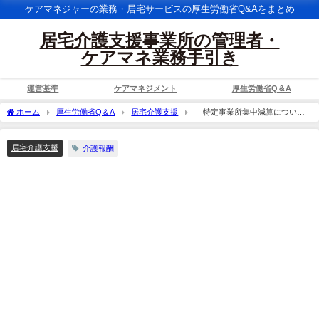
ケアマネジャーの業務・居宅サービスの厚生労働省Q&Aをまとめ
居宅介護支援事業所の管理者・
ケアマネ業務手引き
運営基準
ケアマネジメント
厚生労働省Q＆A
ホーム
厚生労働省Q＆A
居宅介護支援
特定事業所集中減算について
の新しい基準は、平成27年９月１日から適用とあるが、現在80％を超えている事業所
が、減算適用されることになるのは、平成27年度前期（平成27年３月から８月末ま
居宅介護支援
介護報酬
で）の実績で判断するのではなく、平成27年度後期（平成27年９月から２月末まで）
の実績で判断するということでよいか。