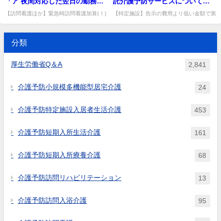
「ア 夜間対応した翌日の勤務間
託介護予防サービスについて
期利用特定施設入居者生活介護
隔の確保」とは、具体的にどの
は、その費用が告示において定
【訪問看護ほか】緊急時訪問看護加算(Ⅰ)
【特定施設】告示の費用より低い金額で第
及び地域密着型短期利用特定施
の「夜間対応した翌日の勤務間隔の確保」
1号事業を実施している事業者は、その金
ような取組が該当するか。
められているが、それよりも低
設入居者生活介護）を利用する
とは。夜間対応者の翌日の勤務開始時刻の
額で受託介護予防サービスを行ってよい
い金額で第１号訪問事業・第１
調整等で、実効性ある休息...
か。その金額で行ってよい。出...
月の定期巡回・随時対応型訪問
分類
号通所事業を実施している事業
介護看護費は具体的にどのよう
者の場合、当該金額で、受託介
に取り扱うのか。
厚生労働省Q＆A
2,841
護予防サービスを行うこととし
て良いか。
介護予防小規模多機能型居宅介護
24
介護予防特定施設入居者生活介護
453
介護予防短期入所生活介護
161
介護予防短期入所療養介護
68
介護予防訪問リハビリテーション
13
介護予防訪問入浴介護
95