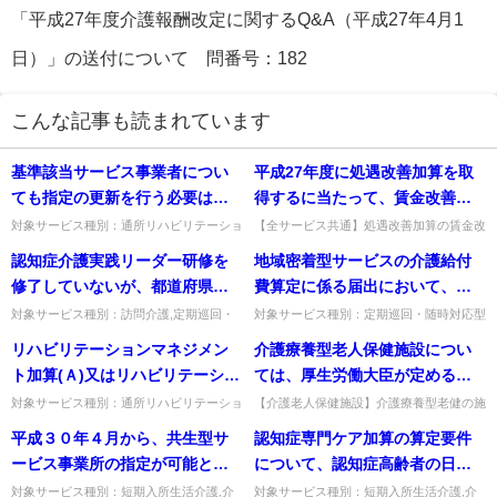
「平成27年度介護報酬改定に関するQ&A（平成27年4月1
日）」の送付について 問番号：182
こんな記事も読まれています
基準該当サービス事業者につい
平成27年度に処遇改善加算を取
ても指定の更新を行う必要はあ
得するに当たって、賃金改善に
るのか。
係る比較時点として、平成26年
対象サービス種別：通所リハビリテーショ
【全サービス共通】処遇改善加算の賃金改
ン,地域密着型通所介護,通所介護,認知症対
善で比較する「前年度の賃金水準」とは。
度の賃金水準と比較する場合で
認知症介護実践リーダー研修を
地域密着型サービスの介護給付
応型通所介護,短期入所生活介護,短期入所
前年度に支給した賃金総額や職員一人当た
あって、平成26年度中に定期昇
療養介護,福祉用具貸...
りの賃金月額を指す。出典：...
修了していないが、都道府県等
費算定に係る届出において、事
給が行われた場合、前年度とな
が当該研修修了者と同等の能力
業者情報については、「平成12
対象サービス種別：訪問介護,定期巡回・
対象サービス種別：定期巡回・随時対応型
る平成26年度の賃金水準につい
随時対応型訪問介護看護,夜間対応型訪問
訪問介護看護,夜間対応型訪問介護,認知症
を有すると認めた者であって、
年老企第41号通知の別紙様式」
リハビリテーションマネジメン
介護療養型老人保健施設につい
ては、定期昇給前の賃金水準と
介護,介護予防訪問入浴介護,訪問入浴介護,
対応型通所介護,小規模多機能型居宅介護,
認知症介護指導者養成研修を修
のうち、「介護給付費算定に係
介護予防特定施設入居者...
認知症対応型共同生活介...
ト加算(Ａ)又はリハビリテーショ
ては、厚生労働大臣が定める施
なるのか、定期昇給後の賃金水
了した者について、認知症専門
る体制等に関する進達費〈地域
ンマネジメント加算(Ｂ)は、多職
設基準(H12厚告26号）及び厚生
準となるのか、又は年度平均の
対象サービス種別：通所リハビリテーショ
【介護老人保健施設】介護療養型老健の施
ケア加算における認知症介護実
密着型サービス事業者用〉〈介
ン基準種別:介護報酬「リハビリテーショ
設基準を満たさなくなった場合、通常の老
種協働にて行うリハビリテーシ
労働大臣が定める夜勤を行う職
賃金水準になるのか。
平成３０年４月から、共生型サ
認知症専門ケア加算の算定要件
践リーダー研修修了者としてみ
護予防支援事業者用〉(別紙3－
ンマネジメント加算」質問リハビリテーシ
健の施設サービス費を算定するのか。翌月
ョンのプロセスを評価する加算
員の勤務条件に関する基準(H12
ョンマネジメント加算(Ａ)...
に変更届を行い当該月から通...
ービス事業所の指定が可能とな
について、認知症高齢者の日常
なすことはできないか。
2）」の様式を用いて、市町村長
とされているが、PT、OT等のリ
厚告29号）に規定する基準を満
るが、指定の際は、現行の「訪
生活自立度Ⅲ以上の割合が１／
から都道府県知事への進達をす
対象サービス種別：短期入所生活介護,介
対象サービス種別：短期入所生活介護,介