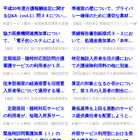
ハビリテーション関係職種以外
たす必要があるが、これらの基
護予防短期入所生活介護基準種別:その他
護予防短期入所生活介護基準種別:介護報
問介護」、「通所介護」、「短
２以上であることが求められて
ることになっているが、事業者
平成30年度介護報酬改定に関す
準個室の壁について、プライバ
の者(介護職員等）が直接リハビ
準のいずれかを満たさなくなっ
Q&A「共生型サービスの指定について」
酬「認知症専門ケア加算について」質問認
期入所生活介護」として指定す
いるが、算定方法如何。
が市町村長へ届出する場合に
質問平成３０年４月から、共...
知症専門ケア加算の算定要件...
るQ&A（vol.1）問３４について
シー確保のために適切な素材と
リテーションを行っても良い
た場合には通常の介護老人保健
るのか。それとも、新しいサー
は、当該進達書を使用しても差
は、通所サービスの利用者のう
は具体的にどのようなものか。
か。
施設の施設サービス費を算定す
対象サービス種別：地域密着型通所介護基
【施設・居住系】準個室のプライバシー確
ビス類型として、「共生型訪問
し支えないか。 ※ 別紙は省略。
準種別:介護報酬「栄養改善加算につい
保に適切な壁の素材とは。透過しない（可
ち、栄養改善加算を算定した者
ることとなるか。
協力医療機関連携加算につい
実績報告書別紙様式３－２にお
介護」、「共生型通所介護」、
て」質問平成30年度介護報酬改定に関す
能なら防音も）素材で、立位でも視線を遮
については、管理栄養士による
るQ&A（vol.1）問３４...
る高さが必要。出典：平成1...
て、「電子的システムにより協
いて、処遇改善加算の「本年度
「共生型短期入所生活介護」と
居宅療養管理指導を算定するこ
力医療機関において入居者の情
の加算の総額」のグループ別内
して指定が必要となるのか。そ
【施設・居住系】協力医療機関連携加算の
【ほぼ全サービス】実績報告書様式3-2の
とができないものと理解してよ
「随時確認できる体制」とは具体的にどの
加算総額グループ別内訳の記載方法。原則
報が随時確認できる体制が確保
訳を記載することとされている
れとも「みなし指定」されるの
定期巡回・随時対応型訪問介護
特定施設入所者生活介護におい
いか。
ような場合か。地域医療情報連携ネットワ
は実配分額、把握困難なら人数比で推計
されている場合には、定期的に
が、どのような記載が可能か。
か。
ーク（地連NW）で診療情報...
可、特定加算未算定は記載不...
看護サービスの利用者が１月を
て介護保険利用料の他に別途費
年3回以上開催することで差し支
通じて入院し、自宅にいないよ
用を受領できるものは具体的に
対象サービス種別：定期巡回・随時対応型
【特定施設】特定施設で介護保険利用料の
えない」とあるが、随時確認で
訪問介護看護基準種別:介護報酬「報酬の
他に別途受領できる費用にはどのようなも
うな場合には、サービスを利用
はどのようなものがあるか。
従来型個室の経過措置を旧措置
算定の対象となるか否かについ
きる体制とは具体的にどのよう
取扱い」質問定期巡回・随時対応型訪問介
のがあるか。上乗せ・選択的介護サービス
できるような状況にないため、
護看護サービスの利用者が１...
費のほか、家賃・日用品費・...
入所者等について適用する場合
て、前３月の入居者の割合によ
な場合か。
定期巡回・随時対応型訪問介護
の認定証の記載方法はどのよう
り毎月判定するのか。
【施設・居住系】従来型個室の経過措置を
【特定施設】加算の算定対象は前3月の入
看護費の算定はできないが、入
旧措置入所者等に適用する場合の認定証の
居者割合で毎月判定するのか。各施設で毎
になるのか。
定期巡回・随時対応サービス
最低基準を上回る員数のサービ
院している月は、定期巡回・随
記載方法。負担限度額欄は多床室にのみ記
月判断し、根拠資料を保管して指導監査時
載し、他の居室区分は「−」...
に確認する。出典：平成24...
の利用者が、短期入所系サービ
ス提供責任者を配置しようとす
時対応型訪問介護看護費は一切
ス（短期入所生活介護、短期入
る場合、非常勤の訪問介護員を
算定できないのか。それとも、
対象サービス種別：定期巡回・随時対応型
対象サービス種別：訪問介護基準種別:人
訪問介護看護基準種別:介護報酬「報酬の
員基準「非常勤のサービス提供責任者」質
所療養介護、短期利用居宅介
置くことはできるか
入院中以外の期間について日割
緊急時訪問看護加算（Ⅰ）の
外部サービス利用型における受
取扱い」質問 定期巡回・随時対応サービ
問最低基準を上回る員数のサービス提供責
護、短期利用共同生活介護、短
り計算により算定するのか。
スの利用者が、短期入所系サ...
任者を配置しようとする場合...