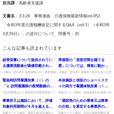
担当課
：高齢者支援課
文書名
：3.3.26 事務連絡 介護保険最新情報vol.952
「令和3年度介護報酬改定に関するQ&A（vol.3）（令和3年
3月26日）」の送付について 問番号：35
こんな記事も読まれています
経管栄養について提供されてい
準個室の「居室空間を隔てる
る濃厚流動食が薬価収載されて
壁」については、簡単に動かす
いる場合には、特別食加算及び
ことのできない家具等により遮
【施設・居住系】薬価収載された濃厚流動
【施設・居住系】準個室の居室を隔てる壁
食の経管栄養で、栄養マネジメント加算・
を、動かせない家具等で代替してよいか。
基本食事サービス費は算定でき
断されている場合には、「壁」
緊急時訪問看護加算（Ⅰ）の
本体施設と併設のショートステ
経口移行加算等を算定できるか。それぞれ
家具等での仕切りは壁とみなせず、可動で
なかったが、今回新たに設けら
とみなしてよいか。
の要件を満たせば算定できる...
ない壁が必要。出典：平成1...
「エ 訪問看護師の夜間勤務のニ
イの両方で看護体制加算（Ⅰ）
れた栄養管理体制加算、栄養マ
ーズを踏まえた勤務体制の工
を算定する場合、ショートステ
【訪問看護ほか】緊急時訪問看護加算(Ⅰ)
対象サービス種別：地域密着型介護老人福
ネジメント加算、経口移行加算
の「夜間勤務のニーズを踏まえた勤務体制
祉施設基準種別:介護報酬「看護体制加
夫」とは、具体的にどのような
イの看護師は本体施設の業務に
事業所又は施設において、評価
「通院等のための乗車又は降車
は算定できるか。
の工夫」とは。夜勤交代制や早出・遅出を
算」質問本体施設と併設のショートステイ
取組が該当するか。
従事してはいけないのか。
組み合わせた勤務体制の導...
の両方で看護体制加算（Ⅰ）を...
対象利用期間が６月を超えると
の介助」を算定する事業所の体
は、どのような意味か。
制等に係る届出について
対象サービス種別：通所介護,特定施設入
対象サービス種別：訪問介護基準種別:運