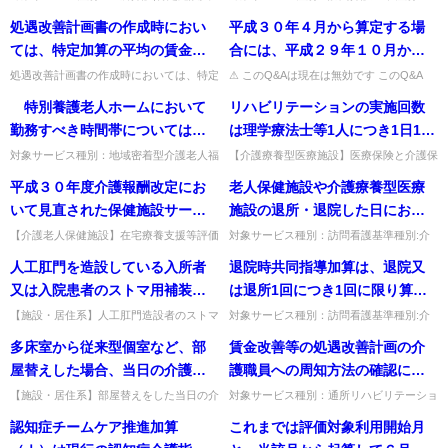
居者生活介護,介護老人福祉施設,地域密着
営基準「通院等乗降介助」質問「通院等の
処遇改善計画書の作成時におい
平成３０年４月から算定する場
型通所介護,認知症対応型通所介護,地域密
ための乗車又は降車の介助」を算定する事
着型特定施設入居者生活...
業所の体制等に係る届出につ...
ては、特定加算の平均の賃金改
合には、平成２９年１０月から
善額の配分ルールを満たしてお
の実績を用いることになるの
処遇改善計画書の作成時においては、特定
⚠ このQ&Aは現在は無効です このQ&A
加算の平均の賃金改善額の配分ルールを満
は、その後の制度改正等により削除・無効
り、事業所としても適切な配分
か。
特別養護老人ホームにおいて
リハビリテーションの実施回数
たしており、事業所としても適切な配分を
となっています（処遇改善加算など、要件
を予定していたものの、職員の
予定していたものの、職員の...
が変更さ...
勤務すべき時間帯については、
は理学療法士等1人につき1日18
急な退職等によりやむを得ず、
従前のとおり、介護職員等の直
回を限度とするとされているが､
対象サービス種別：地域密着型介護老人福
【介護療養型医療施設】医療保険と介護保
各グループに対して計画書通り
祉施設基準種別:人員基準「特別養護老人
険のリハに従事するPT等の1日の実施限度
接処遇職員については原則とし
医療保険と介護保険のリハビリ
平成３０年度介護報酬改定にお
老人保健施設や介護療養型医療
の賃金改善を行うことができな
ホームの職員に係る「専従要件」の緩和関
はどう考えるか。実施回数を通算し、A/18
て兼務ができず、その他の職員
テーションに従事する理学療法
係」質問 特別養護老人ホー...
＋B/54＋C/18...
いて見直された保健施設サービ
施設の退所・退院した日におい
くなった結果、配分ルールを満
の兼務についても、同一敷地内
士等が1日に実施できる患者（利
ス費（Ⅰ）及び在宅復帰・療養
ても、特別管理加算の対象とな
たすことができなかった場合、
【介護老人保健施設】在宅療養支援等評価
対象サービス種別：訪問看護基準種別:介
の他の社会福祉施設等への兼務
用者）数の限度について
指標は毎月届出が必要か、要件を満たさな
護報酬「退院日における訪問看護」質問老
支援機能加算を定する介護老人
りうる状態の利用者については
どのような取扱いとすべきか。
人工肛門を造設している入所者
退院時共同指導加算は、退院又
であって、入所者の処遇に支障
くなった場合はどうなるか。区分変更のな
人保健施設や介護療養型医療施設の退所・
保健施設における在宅療養支援
訪問看護が算定できることにな
い軽微な変化なら毎月の届出...
退院した日においても、特別...
又は入院患者のストマ用補装具
は退所1回につき1回に限り算定
をきたさない場合に限られるも
等評価指標の要件については、
ったが、他の医療機関を退院し
について、入所者又は入院患者
できることとされているが、利
のであると考えてよいか。 ま
【施設・居住系】人工肛門造設者のストマ
対象サービス種別：訪問看護基準種別:介
都道府県へ届出を毎月行う必が
た日についても算定できるか。
用補装具の実費を利用者から徴収できる
護報酬「退院時共同指導加算」質問退院時
からその実費を徴収できるか。
用者が１ヶ月に入退院を繰り返
た、特別養護老人ホームにおい
多床室から従来型個室など、部
賃金改善等の処遇改善計画の介
あるのか。
か。その他利用料として実費徴収可。障害
共同指導加算は、退院又は退所1回につき
した場合、１月に複数回の算定
て勤務すべき時間帯以外につい
者施策の給付にも配慮する。出...
1回に限り算定できることと...
屋替えした場合、当日の介護報
護職員への周知方法の確認につ
ができるのか。
ては、職員が別の敷地内にある
酬はどちらで算定するのか。
いて、回覧形式で判子を押印し
【施設・居住系】部屋替えをした当日の介
対象サービス種別：通所リハビリテーショ
他の事業所や施設の職務に従事
護報酬はどちらの部屋で算定するか。以降
ン,地域密着型通所介護,通所介護,認知症対
た計画書の写しを提出させるこ
認知症チームケア推進加算
これまでは評価対象利用開始月
することができると考えてよい
に利用する部屋の報酬で算定する。出典：
応型通所介護,短期入所生活介護,短期入所
と等が考えられるが、具体的に
平成17年10月改定Q&A...
療養介護,福祉用具貸...