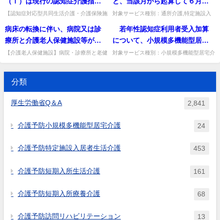
（Ⅰ）は現行の認知症介護指導
と、当該月から起算して６月目
か。
どのように周知すればよいか。
者養成研修修了のみでは要件を
の値で評価していたが、今回の
【認知症対応型共同生活介護・介護保険施
対象サービス種別：通所介護,特定施設入
設等】認知症チームケア推進加算は、指導
居者生活介護,介護老人福祉施設,地域密着
満たさないか。加算（Ⅱ）も認
改正で評価対象利用開始月の翌
病床の転換に伴い、病院又は診
若年性認知症利用者受入加算
者養成研修や実践リーダー研修の修了のみ
型通所介護,認知症対応型通所介護,地域密
知症介護実践リーダー研修の修
月から起算して６月目となった
で要件を満たすか。加えて認...
着型特定施設入居者生活...
療所と介護老人保健施設等が併
について、小規模多機能型居宅
了のみでは要件を満たさない
のは、後の月が１月ずれたとい
設する場合には、その施設や設
介護や看護小規模 多機能型居宅
【介護老人保健施設】病院・診療所と老健
対象サービス種別：小規模多機能型居宅介
か。
うことか。
が併設する場合、出入口や廊下幅・エレベ
護基準種別:介護報酬「若年性認知症利用
備について共用が広く認められ
介護のように月単位の報酬が設
ーター等の共用も認められるか。病室・療
者受け入れ加算について」質問 若年性認
る旨の通知が出されたが、建物
定されている場合、６５歳の誕
養室を除き共用が認められ、...
知症利用者受入加算について...
分類
内の出入り口や廊下幅、エレベ
生日の前々日が含まれる月はど
ーター等の共用も認められる
のように取り扱うのか。
厚生労働省Q＆A
2,841
か。
介護予防小規模多機能型居宅介護
24
介護予防特定施設入居者生活介護
453
介護予防短期入所生活介護
161
介護予防短期入所療養介護
68
介護予防訪問リハビリテーション
13