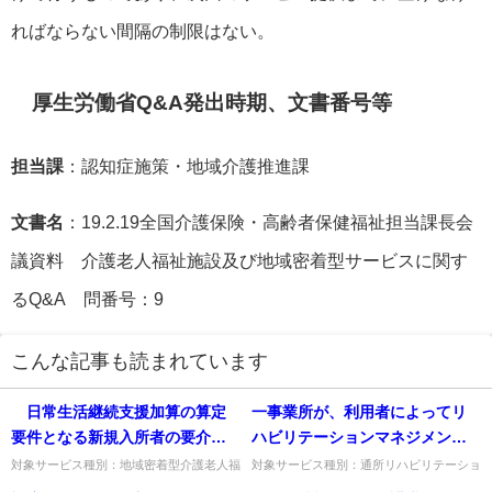
ればならない間隔の制限はない。
厚生労働省Q&A発出時期、文書番号等
担当課
：認知症施策・地域介護推進課
文書名
：19.2.19全国介護保険・高齢者保健福祉担当課長会
議資料 介護老人福祉施設及び地域密着型サービスに関す
るQ&A 問番号：9
こんな記事も読まれています
日常生活継続支援加算の算定
一事業所が、利用者によってリ
要件となる新規入所者の要介護
ハビリテーションマネジメント
度や日常生活自立度について、
加算(Ａ)イ又はロ若しくは(Ｂ)イ
対象サービス種別：地域密着型介護老人福
対象サービス種別：通所リハビリテーショ
祉施設基準種別:介護報酬「「日常生活継
ン基準種別:介護報酬「リハビリテーショ
入所後に変更があった場合は、
又はロを取得するということは