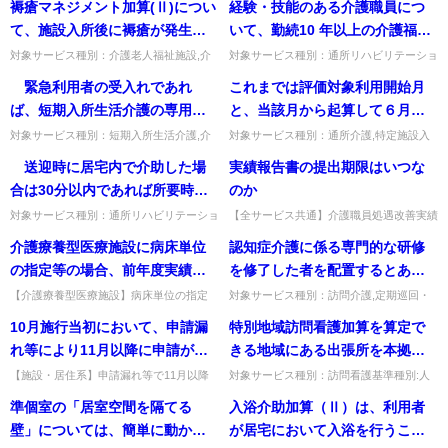
褥瘡マネジメント加算(Ⅱ)につい
経験・技能のある介護職員につ
続支援加算」の見直し関係」質問 日常
ンマネジメント加算」質問一事業所が、利
入所時点のものと加算の算定月
可能か。
生活継続支援加算の算定要件...
用者によってリハビリテーシ...
て、施設入所後に褥瘡が発生
いて、勤続10 年以上の介護福祉
のもののどちらを用いるのか。
し、治癒後に再発がなければ、
士を基本とし、介護福祉士の資
対象サービス種別：介護老人福祉施設,介
対象サービス種別：通所リハビリテーショ
護老人保健施設,介護医療院,地域密着型介
ン,地域密着型通所介護,通所介護,認知症対
加算の算定は可能か。
格を有することを要件としつ
緊急利用者の受入れであれ
これまでは評価対象利用開始月
護老人福祉施設,看護小規模多機能型居宅
応型通所介護,短期入所生活介護,短期入所
つ、勤続10 年の考え方について
介護基準種別:介護報酬「...
療養介護,訪問介護,...
ば、短期入所生活介護の専用居
と、当該月から起算して６月目
は、事業所の裁量で設定できる
室や特別養護老人ホームの空床
の値で評価していたが、今回の
対象サービス種別：短期入所生活介護,介
対象サービス種別：通所介護,特定施設入
こととされているが、どのよう
護予防短期入所生活介護基準種別:介護報
居者生活介護,介護老人福祉施設,地域密着
を利用する場合のほか、静養室
改正で評価対象利用開始月の翌
送迎時に居宅内で介助した場
実績報告書の提出期限はいつな
に考えるのか。
酬「緊急時における基準緩和」質問 緊急
型通所介護,認知症対応型通所介護,地域密
でも緊急短期入所受入加算を算
月から起算して６月目となった
利用者の受入れであれば、短...
着型特定施設入居者生活...
合は30分以内であれば所要時間
のか
定できるか。
のは、後の月が１月ずれたとい
に参入してもよいとあるが、同
対象サービス種別：通所リハビリテーショ
【全サービス共通】介護職員処遇改善実績
うことか。
ン基準種別:その他Q&A「送迎時における
報告書の提出期限。最終の加算支払月の
一建物又は同一敷地内の有料老
介護療養型医療施設に病床単位
認知症介護に係る専門的な研修
居宅内介助等の評価」質問 送迎時に居宅
翌々月末まで（例：3月提供分は5月支払
人ホーム等に居住している利用
内で介助した場合は30分...
→7月末が期限）。出典：平成...
の指定等の場合、前年度実績に
を修了した者を配置するとある
者へ介護職員が迎えに行き居宅
よりがたいものとして、入院定
が、「配置」の考え方如何。常
【介護療養型医療施設】病床単位の指定
対象サービス種別：訪問介護,定期巡回・
内介助した場合も対象とするこ
で、看護・介護職員の人員配置や入院患者
随時対応型訪問介護看護,夜間対応型訪問
員の90％で計算してよいか。
勤要件等はあるか。
10月施行当初において、申請漏
特別地域訪問看護加算を算定で
とでよいか。
数はどう考えるか。人員配置は病棟全体で
介護,介護予防訪問入浴介護,訪問入浴介護,
考え、入院患者数も病棟全体の...
介護予防特定施設入居者...
れ等により11月以降に申請があ
きる地域にある出張所を本拠地
った場合に、10月1日に遡及して
として訪問看護を行う従業者に
【施設・居住系】申請漏れ等で11月以降
対象サービス種別：訪問看護基準種別:人
に申請があった場合、10月1日に遡及して
員基準「出張所の人員基準」質問特別地域
補足給付を支払う例外を設ける
ついて、准看護婦1人の配置でも
準個室の「居室空間を隔てる
入浴介助加算（Ⅱ）は、利用者
補足給付を支払えるか。やむを得ない場合
訪問看護加算を算定できる地域にある出張
ことができないか。
差し支えないか。
は特例で支給可（償還払い...
所を本拠地として訪問看護を...
壁」については、簡単に動かす
が居宅において入浴を行うこと