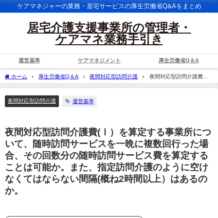
ケアマネジャーの業務・居宅サービスの厚生労働省Q&Aをまとめ
居宅介護支援事業所の管理者・
ケアマネ業務手引き
運営基準
ケアマネジメント
厚生労働省Q＆A
ホーム
厚生労働省Q＆A
夜間対応型訪問介護
夜間対応型訪問介護費
(Ⅰ）を算定する事業所について、随時訪問サービスを一晩に複数回行った場合、その
回数分の随時訪問サービス費を算定することは可能か。また、指定訪問介護のように
夜間対応型訪問介護
運営基準
空けなくてはならない間隔(概ね2時間以上）はあるのか。
夜間対応型訪問介護費(Ⅰ）を算定する事業所につ
いて、随時訪問サービスを一晩に複数回行った場
合、その回数分の随時訪問サービス費を算定する
ことは可能か。また、指定訪問介護のように空け
なくてはならない間隔(概ね2時間以上）はあるの
か。