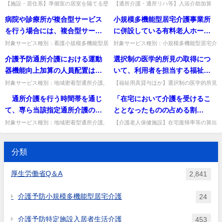
ことのできない家具等により遮
ができるようになることを目的
【施設・居住系】準個室の居室を隔てる壁
【通所介護・通所リハ等】入浴介助加算
を、動かせない家具等で代替してよいか。
(Ⅱ)の「居宅」とはどのような場所か。自
断されている場合には、「壁」
とするものであるが、この場合
病院や診療所が複合型サービス
小規模多機能型居宅介護事業所
家具等での仕切りは壁とみなせず、可動で
宅（高齢者住宅含む）や親族の自宅を想定
とみなしてよいか。
の「居宅」とはどのような場所
ない壁が必要。出典：平成1...
し、浴室がない等の場合は5...
を行う場合には、複合型サービ
に併設している有料老人ホーム
が想定されるのか。
ス事業所としての申請は必要
の入居者が小規模多機能型居宅
対象サービス種別：看護小規模多機能型居
対象サービス種別：小規模多機能型居宅介
宅介護基準種別:その他Q&A「訪問看護事
護基準種別:運営基準「有料老人ホームの
か。
介護を利用することはできる
介護予防通所介護における運動
選択制の医学的所見の取得につ
業所の指定を受ける場合の取扱い」質問病
入居者の利用」質問小規模多機能型居宅介
か。
院や診療所が複合型サービ...
護事業所に併設している有料...
器機能向上加算の人員配置は、
いて、利用者を担当する福祉用
人員基準に定める看護職員以外
具貸与事業所にリハビリテーシ
対象サービス種別：地域密着型通所介護,
【福祉用具貸与ほか】選択制の医学的所見
通所介護,認知症対応型通所介護基準種別:
を、担当事業所所属のリハ専門職や資格を
に利用時間を通じて1名以上の配
ョン専門職が所属していればそ
通所介護を行う時間帯を通じ
「在宅において介護を受けるこ
介護報酬「介護予防通所介護・通所リハビ
持つ福祉用具専門相談員から取得できる
置が必要か。また、1名の看護職
の職員から取得できるか。また
リテーション （選択的サ...
か。利用者の状況を把握してい...
て、専ら当該指定通所介護の提
ととなったものの占める割
員で、運動器機能向上加算、口
福祉用具専門相談員がPT等の資
供に当たる看護職員を１名以上
合」、「30.4を当該施設の入所
対象サービス種別：地域密着型通所介護,
【介護老人保健施設】在宅復帰率等の算出
腔機能向上加算の両方の加算を
格を持つ場合、その所見を医学
通所介護,認知症対応型通所介護基準種別:
で、短期入所療養介護の利用者を入所者に
配置とあるが、指定基準の他に
者の平均在所日数で除して得た
算定してもかまわないか。
的所見とできるか。
介護報酬「中重度者ケア体制加算につい
含むか。含まない。出典：平成24年度介
配置する必要があるのか。
数」、「要介護４及び要介護５
て」質問 通所介護を行う時...
護報酬改定Q&A vol....
分類
の者の占める割合」などの算出
において、短期入所療養介護の
厚生労働省Q＆A
2,841
利用者についても、入所者に含
むのか。
介護予防小規模多機能型居宅介護
24
介護予防特定施設入居者生活介護
453