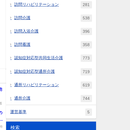
訪問リハビリテーション
281
訪問介護
538
訪問入浴介護
396
訪問看護
358
認知症対応型共同生活介護
773
認知症対応型通所介護
719
通所リハビリテーション
619
訪
通所介護
744
護
運営基準
5
の
、
時
検索