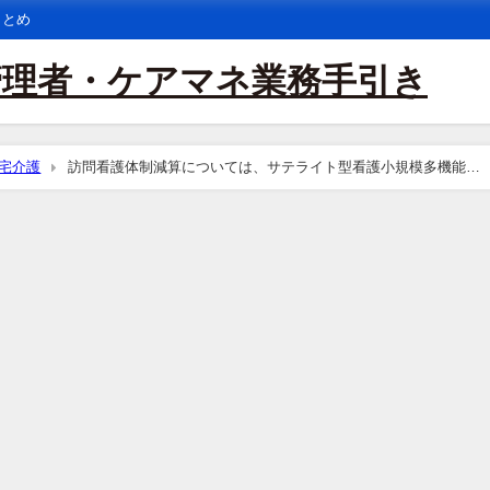
まとめ
管理者・ケアマネ業務手引き
宅介護
訪問看護体制減算については、サテライト型看護小規模多機能型
機能型居宅介護事業所それぞれにおいて届出し、該当する場合にそれぞれが
ては、サテライト型看護小規模多機能型居宅介護事業所及び本体事業所のい
テライト体制が減算型であるとして、サテライト型看護小規模多機能型居宅
未整備減算を算定するという理解でよいか。