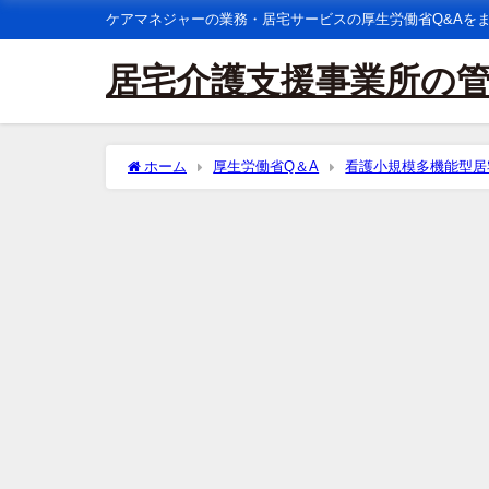
ケアマネジャーの業務・居宅サービスの厚生労働省Q&Aを
居宅介護支援事業所の
ホーム
厚生労働省Q＆A
看護小規模多機能型居
居宅介護事業所及びその本体事業所である看護小規模多
定するものであるが、サテライト体制未整備減算につい
れか一方が訪問看護体制減算を算定している場合に、サ
護事業所及び本体事業所の両方においてサテライト体制