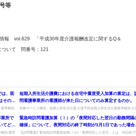
号等
新情報 vol.629 「平成30年度介護報酬改定に関するQ＆
付について 問番号：121
では、医
短期入所生活介護費における在宅中重度受入加算の算定は、
はその家
問看護事業所の看護師が来た日についてのみ算定するのか。
ン会議の
基準種別:
対象サービス種別：短期入所生活介護,介護予防短期入所生活介護基準種別:介
...
報酬「在宅中重度受入加算」質問短期入所生活介護費における在宅中重度...
ても差し
事業所で
緊急時訪問看護加算（Ⅰ）の「夜間対応した翌日の勤務間隔
内容につ
いてどの
確保」について、夜間対応の終了時刻が3月1日であった場合
介して説
円、昼食
「翌日」の考え方はどうなるか。
種別:運営
【訪問看護】緊急時訪問看護加算(Ⅰ)の「夜間対応した翌日」とは、対応終了
)の算定