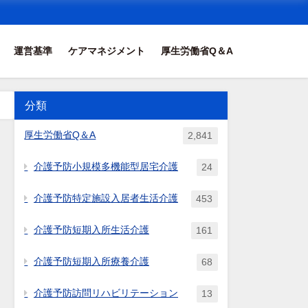
運営基準
ケアマネジメント
厚生労働省Q＆A
分類
算
ず
厚生労働省Q＆A
2,841
介
介護予防小規模多機能型居宅介護
24
介護予防特定施設入居者生活介護
453
介護予防短期入所生活介護
161
介護予防短期入所療養介護
68
介護予防訪問リハビリテーション
13