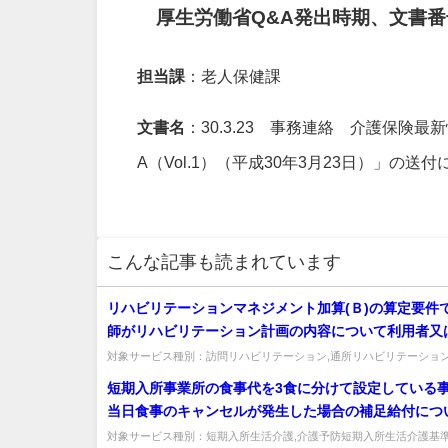
厚生労働省Q&A発出時期、文書番
担当課
：老人保健課
文書名
：30.3.23 事務連絡 介護保険最
A（Vol.1）（平成30年3月23日）」の送
こんな記事も読まれています
リハビリテーションマネジメント加算(Ｂ)の算定要件
師がリハビリテーション計画の内容について利用者又
族へ説明することとされている。 リハビリテーショ
対象サービス種別：訪問リハビリテーション,通所リハビリテーション
介護報酬「リハビリテーションマネジメント加算」質問リハビリテーショ
構成員の参加については、テレビ電話装置等を使用し
短期入所事業所の食事代を3食に分けて設定している
支えないとされているが、リハビリテーション計画の
当日食事のキャンセルが発生した場合の補足給付につ
いて医師が利用者又はその家族へテレビ電話装置等を
ように取り扱うべきか。 (例）食事代設定…朝食300
対象サービス種別：短期入所生活介護,介護予防短期入所生活介護基準
明した場合、リハビリテーションマネジメント加算(Ｂ