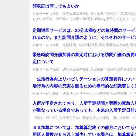
基準「食費関係」質問短期入所事業所の食事代を3食に分けて設定してい
400円、夕食500円で、利用者負担第3段階の利用者
領収証は写しでもよいか
要件を満たすか。
昼食の提供を受けた場合、650円が自己負担、50円が
対象サービス種別：住宅改修基準種別:運営基準「領収証」質問領収
されることとなるが、本人都合により昼食を摂取しな
もよいか回答 申請時にその場で領収証の原本を提示してもらうことに
合。
定期巡回サービスは、20分未満などの短時間のサービ
れるのか。また訪問介護のように、それぞれのサービ
概ね２時間の間隔を空ける必要があるのか。
対象サービス種別：定期巡回・随時対応型訪問介護看護基準種別:運
ービスの具体的な内容等」質問定期巡回サービスは、20分未満などの短
緊急時訪問介護加算の算定時における訪問介護の所要
定について
対象サービス種別：訪問介護基準種別:介護報酬「緊急時訪問介護加
急時訪問介護加算の算定時における訪問介護の所要時間の決定について
生活行為向上リハビリテーションの算定要件につい
活行為の内容の充実を図るための専門的な知識若しく
験」、「生活行為の内容の充実を図るための研修」と
対象サービス種別：通所リハビリテーション基準種別:介護報酬「生
リハビリテーション実施加算」質問 生活行為向上リハビリテーション
具体的にどのような知識、経験、研修を指すのか。
入所が予定されており、入所予定期間と実際の緊急入
が重なっている場合であっても、本来の入所予定日前
入所した場合には、７日分算定できるのか。
【施設・居住系】入所予定日前に緊急入所した場合、認知症行動・心
急対応加算は算定できるか。緊急入所した日から7日以内で算定できる。
３％加算については、加算算定終了の前月においても
用延人員数が５％以上減少している場合は、加算算定