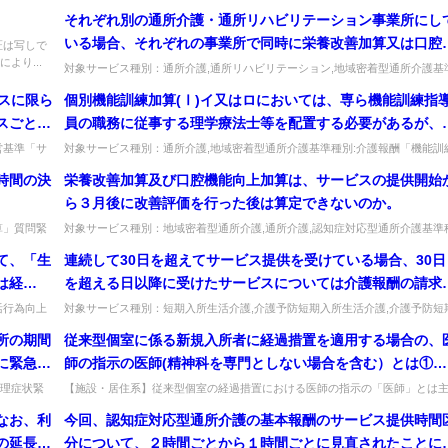
...
刻が3月1日の場合いつか。翌日は3月2日に当たる。出典：令和6年度...
が、朝食と
それぞれ別の通所介護・通所リハビリテーション事業所にし
補足給付
いる場合、それぞれの事業所で同時に栄養改善加算又は口腔
証は写しで
かった場
より...
能向上加算を算定することはできるのか。
対象サービス種別：通所介護,通所リハビリテーション,地域密着型通所介護基
種別:介護報酬「栄養改善加算・口腔機能向上加算について」質問それぞ...
スに限ら
個別機能訓練加算(Ⅰ)イ又はロにおいては、専ら機能訓練指
スごとに
員の職務に従事する理学療法士等を配置する必要があるが、
所介護事業所（地域密着型通所介護事業所）において配置が
営基準「サ
対象サービス種別：通所介護,地域密着型通所介護基準種別:介護報酬「機能訓
時...
指導員が専ら機能訓練指導員の職務に従事する理学療法士等を兼務した場...
務づけられている機能訓練指導員に加えて、専ら機能訓練指
時間の決
栄養改善加算及び口腔機能向上加算は、サービスの提供開始
員の職務に従事する理学療法士等を配置する必要があるのか
ら３月後に改善評価を行った後は算定できないのか。
算」質問緊
対象サービス種別：地域密着型通所介護,通所介護,認知症対応型通所介護基準
回答...
別:介護報酬「栄養改善加算・口腔機能向上加算」質問栄養改善加算及び...
て、「生
連続して30日を超えてサービス提供を受けている場合、30日
は経
を超える日以降に受けたサービスについては介護報酬の請求
あるが、
認められていないが、例えばＡ事業所にて連続30日間（介護
活行為向上
対象サービス種別：短期入所生活介護,介護予防短期入所生活介護,介護予防短
の算...
入所療養介護,短期入所療養介護基準種別:介護報酬「連続利用日数の考...
防）短期入所生活介護費を請求し、同日にＢ事業所（Ａ事業
所の期間
従来型個室に係る新規入所者に経過措置を適用する場合の、
と同一、隣接若しくは近接する敷地内にない事業所）の利用
に緊急に
師の指示の医師(精神科を専門としない場合を含む）とは①主
開始した場合、Ｂ事業所は利用開始日から介護報酬を請求す
治医②嘱託医③両方か。
理症状緊
【施設・居住系】従来型個室の経過措置における医師の指示の「医師」とは
ことが可能であるか。
出典...
治医・嘱託医のどちらか。主治の医師、施設の嘱託医のいずれでも構わない。..
なお、利
今回、認知症対応型通所介護の基本報酬のサービス提供時間
の延長を
分について、２時間ごとから１時間ごとに見直されたことに