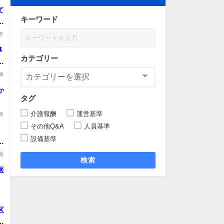
て
キーワード
機
準
導
カテゴリー
通
義
練
導
か
。
タグ
介護報酬
運営基準
種
その他Q&A
人員基準
設備基準
が
予
期
検索
所
医
を
る
主
.
区
よ