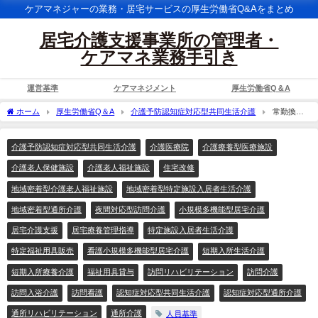
ケアマネジャーの業務・居宅サービスの厚生労働省Q&Aをまとめ
居宅介護支援事業所の管理者・
ケアマネ業務手引き
運営基準
ケアマネジメント
厚生労働省Q＆A
ホーム
厚生労働省Q＆A
介護予防認知症対応型共同生活介護
常勤換算
方法により算定される従業者が出張したり、また休暇を取った場合に、その出張や休
暇に係る時間は勤務時間としてカウントするのか。
介護予防認知症対応型共同生活介護
介護医療院
介護療養型医療施設
介護老人保健施設
介護老人福祉施設
住宅改修
地域密着型介護老人福祉施設
地域密着型特定施設入居者生活介護
地域密着型通所介護
夜間対応型訪問介護
小規模多機能型居宅介護
居宅介護支援
居宅療養管理指導
特定施設入居者生活介護
特定福祉用具販売
看護小規模多機能型居宅介護
短期入所生活介護
短期入所療養介護
福祉用具貸与
訪問リハビリテーション
訪問介護
訪問入浴介護
訪問看護
認知症対応型共同生活介護
認知症対応型通所介護
通所リハビリテーション
通所介護
人員基準