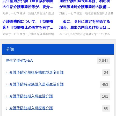
共生型通所介護（障害福祉制度
通所介護の延長加算は、利用者
う事業所にあっては、それぞれ
問複数の訪問看護事業所から訪問看護を受
か。特性に応じた調理の手間は介護サービ
該複数の訪問看護事業所間にお
利用者を明確に区分した上で、
けている利用者について、訪...
スで評価済みで、負担に差は...
の生活介護事業所等が、要介護
が当該通所介護事業所の設備を
の事業ごとに利用定員を定める
いて十分な連携を図ったうえで
平均利用延人員数に含まないこ
者へ通所介護を行う場合）の場
利用して宿泊する場合は算定不
のか。それとも両事業の利用者
対象サービス種別：短期入所生活介護,介
対象サービス種別：地域密着型通所介護基
作成することとあるが、どのよ
ととしても差し支えないか。
護予防短期入所生活介護基準種別:介護報
準種別:介護報酬「延長加算の見直し」質
合、定員超過の減算はどちらを
可とされているが、通所介護と
を合算して利用定員を定めるの
介護医療院について、Ⅰ型療養
仮に、６月に算定を開始する
うに連携すればよいのか。
酬「共生型サービスの定員超過減算につい
問通所介護の延長加算は、利用者が当該通
対象に、どのように見るべき
して行う、歯科衛生士による口
か。また、利用者の数が利用定
て」質問共生型通所介護（障...
所介護事業所の設備を利用し...
床とⅡ型療養床の両方を有する
場合、届出の内容及び期日はど
か。
腔機能向上サービスが延長時間
員を超える場合（いわゆる定員
場合、それぞれの療養床ごとに
うなるのか。
対象サービス種別：介護医療院基準種別:
⚠ このQ&Aは現在は無効です このQ&A
帯に必要となる場合も加算の対
超過減算）については、どのよ
介護報酬「基本施設サービス費の届け出に
は、その後の制度改正等により削除・無効
該当する基本施設サービス費を
象とならないのか。
うに取り扱うべきか。
ついて」質問介護医療院について、Ⅰ型療
となっています（処遇改善加算など、要件
算定することでよいか。また、
養床とⅡ型療養床の両方を有...
が変更さ...
分類
例えば、Ⅰ型療養床に係る療養
棟が複数ある場合、療養棟ごと
厚生労働省Q＆A
2,841
に異なる基本施設サービス費を
算定することはできないという
介護予防小規模多機能型居宅介護
24
ことでよいか。
介護予防特定施設入居者生活介護
453
介護予防短期入所生活介護
161
介護予防短期入所療養介護
68