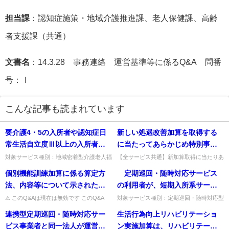
担当課
：認知症施策・地域介護推進課、老人保健課、高齢
者支援課（共通）
文書名
：14.3.28 事務連絡 運営基準等に係るQ&A 問番
号：Ⅰ
こんな記事も読まれています
要介護4・5の入所者や認知症日
新しい処遇改善加算を取得する
常生活自立度Ⅲ以上の入所者の
に当たってあらかじめ特別事情
割合については、直近3月それぞ
届出書を提出し、事業の継続を
対象サービス種別：地域密着型介護老人福
【全サービス共通】新加算取得に当たりあ
祉施設基準種別:介護報酬「日常生活継続
らかじめ特別事情届出書を提出して賃金を
れの末日における割合の平均を
図るために、介護職員の賃金水
個別機能訓練加算に係る算定方
定期巡回・随時対応サービス
支援加算」質問要介護4・5の入所者や認
引き下げてよいか。事前提出ではなく、改
用いるとされているが、月末時
準（加算による賃金改善分を除
知症日常生活自立度Ⅲ以上の...
善が困難と判明した時点で提...
法、内容等について示された
の利用者が、短期入所系サービ
点で入院中又は外泊中の入所者
く。）を引き下げた上で賃金改
い。
ス（短期入所生活介護、短期入
⚠ このQ&Aは現在は無効です このQ&A
対象サービス種別：定期巡回・随時対応型
については、計算上どのように
善を行う予定であっても、当該
は、その後の制度改正等により削除・無効
訪問介護看護基準種別:介護報酬「報酬の
所療養介護、短期利用居宅介
連携型定期巡回・随時対応サー
生活行為向上リハビリテーショ
取り扱うべきか。
加算の取得は可能なのか。
となっています（処遇改善加算など、要件
取扱い」質問 定期巡回・随時対応サービ
護、短期利用共同生活介護、短
が変更さ...
スの利用者が、短期入所系サ...
ビス事業者と同一法人が運営す
ン実施加算は、リハビリテーシ