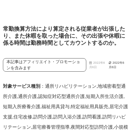
常勤換算方法により算定される従業者が出張した
り、また休暇を取った場合に、その出張や休暇に
係る時間は勤務時間としてカウントするのか。
本記事はアフィリエイト・プロモーショ
2022年6
2022年6
ンを含みます
月6日
月6日
対象サービス種別
：通所リハビリテーション,地域密着型通
所介護,通所介護,認知症対応型通所介護,短期入所生活介護,
短期入所療養介護,福祉用具貸与,特定福祉用具販売,居宅介護
支援,住宅改修,訪問介護,訪問入浴介護,訪問看護,訪問リハビ
リテーション,居宅療養管理指導,夜間対応型訪問介護,小規模