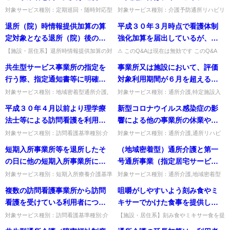
期利用特定施設入居者生活介護
る訪問看護事業所と連携するこ
ョン実施計画に基づく指定通所
対象サービス種別：定期巡回・随時対応型
対象サービス種別：介護予防通所リハビリ
及び地域密着型短期利用特定施
訪問介護看護基準種別:運営基準「連携型
テーション,通所リハビリテーション基準
とは可能か。
リハビリテーションの利用を開
退所（院）時情報提供加算の算
平成３０年３月時点で看護体制
設入居者生活介護）を利用する
定期巡回・随時対応型訪問介護看護の取扱
種別:介護報酬「生活行為向上リハビリテ
始した日の属する月から６月以
い」質問連携型定期巡回・随...
ーション実施加算について」...
定対象となる退所（院）後の主
強化加算を届出しているが、平
月の定期巡回・随時対応型訪問
内の場合に算定可能とされてい
治の医師について
成３０年４月以降も看護体制強
介護看護費は具体的にどのよう
【施設・居住系】退所時情報提供加算の対
⚠ このQ&Aは現在は無効です このQ&A
るが、再度同加算を算定するこ
象となる退所後の主治医の範囲。併設・同
は、その後の制度改正等により削除・無効
化加算を算定する場合について
に取り扱うのか。
共生型サービス事業所の指定を
事業所又は施設において、評価
とは可能か。
一医療機関でも算定可だが、同一の主治
となっています（処遇改善加算など、要件
は、実利用者の割合の算出方法
医・医療機関は不可。歯科医師...
が変更さ...
行う際、指定通知書等に明確に
対象利用期間が６月を超えると
が変更になったことから、新た
「共生型」と区分する必要があ
は、どのような意味か。
対象サービス種別：地域密着型通所介護,
対象サービス種別：通所介護,特定施設入
に届出が必要となるのか。
通所介護,認知症対応型通所介護基準種別:
居者生活介護,介護老人福祉施設,地域密着
るのか。
平成３０年４月以前より理学療
新型コロナウイルス感染症の影
その他Q&A「共生型サービスの指定につ
型通所介護,認知症対応型通所介護,地域密
いて」質問共生型サービス...
着型特定施設入居者生活...
法士等による訪問看護を利用し
響による他の事業所の休業やサ
ている者であって、かつ看護職
ービス縮小等に伴って、当該事
対象サービス種別：訪問看護基準種別:介
対象サービス種別：通所介護,通所リハビ
護報酬「理学療法士等による訪問看護」質
リテーション,地域密着型通所介護,認知症
員による訪問が概ね３ヶ月間に
業所の利用者を臨時的に受け入
短期入所事業所等を退所したそ
（地域密着型）通所介護と第一
問平成３０年４月以前より理学療法士等に
対応型通所介護,介護予防認知症対応型通
一度も訪問していない利用者に
れた結果、利用者数が増加した
よる訪問看護を利用している...
所介護基準種別:介護報酬...
の日に他の短期入所事業所に入
号通所事業（指定居宅サービス
ついて、利用者の状態の変化等
事業所もある。このような事業
所する場合の送迎加算の算定に
等の事業の人員、設備及び運営
対象サービス種別：短期入所療養介護基準
対象サービス種別：通所介護,地域密着型
に合わせ、定期的な看護職員に
所にあっては、各月の利用延人
種別:介護報酬「送迎加算」質問短期入所
通所介護基準種別:介護報酬「（地域密着
ついて
に関する基準（平成11年厚生省
複数の訪問看護事業所から訪問
咀嚼がしやすいよう刻み食やミ
よる訪問をする必要があるの
員数及び前年度１月当たりの平
事業所等を退所したその日に他の短期入所
型）通所介護と第一号通所事業が一体的に
令第37号）第93条第１項第３号
事業所に入所する場合の送迎...
行われている場合」質問（地...
看護を受けている利用者につい
キサーでかけた食事を提供した
か。
均利用延人員数の算定にあた
に規定する第一号通所事業をい
て、訪問看護計画書及び訪問看
場合に、当該利用者の食費だけ
り、やむを得ない理由により受
対象サービス種別：訪問看護基準種別:介
【施設・居住系】刻み食やミキサー食を提
う。以下同じ。）を一体的に行
護報酬「理学療法士等による訪問看護」質
供した利用者の食費だけを高く設定できる
護報告書の作成にあたっては当
を高く設定することは可能か。
け入れた利用者について、その