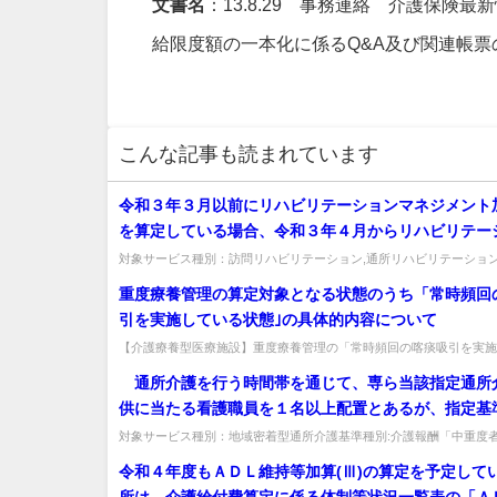
文書名
：13.8.29 事務連絡 介護保険最
給限度額の一本化に係るQ&A及び関連帳票
こんな記事も読まれています
令和３年３月以前にリハビリテーションマネジメント加
を算定している場合、令和３年４月からリハビリテー
ネジメント加算(Ａ)ロ又は(Ｂ)ロの算定の開始が可能
対象サービス種別：訪問リハビリテーション,通所リハビリテーション
介護報酬「リハビリテーションマネジメント加算」質問令和３年３月以前
重度療養管理の算定対象となる状態のうち「常時頻回
引を実施している状態｣の具体的内容について
【介護療養型医療施設】重度療養管理の「常時頻回の喀痰吸引を実施
状態」の具体的内容。1日8回以上（約3時間に1回）の喀痰吸引を実施す
通所介護を行う時間帯を通じて、専ら当該指定通所
供に当たる看護職員を１名以上配置とあるが、指定基
配置する必要があるのか。
対象サービス種別：地域密着型通所介護基準種別:介護報酬「中重度
加算について」質問 通所介護を行う時間帯を通じて、専ら当該指定通
令和４年度もＡＤＬ維持等加算(Ⅲ)の算定を予定して
所は、介護給付費算定に係る体制等状況一覧表の「Ａ