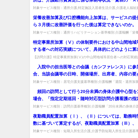
等加算〔申出〕の有無」が「２ あり」、「ＡＤＬ維
対象サービス種別：通所介護,特定施設入居者生活介護,介護老人福祉
着型通所介護,認知症対応型通所介護,地域密着型特定施設入居者生活..
Ⅲ」が「２ あり」という記載することで良いか。
栄養改善加算及び口腔機能向上加算は、サービスの提
ら３月後に改善評価を行った後は算定できないのか。
対象サービス種別：通所リハビリテーション基準種別:介護報酬「栄
算・口腔機能向上加算」質問栄養改善加算及び口腔機能向上加算は、サ
特定事業所加算（Ⅴ）の体制要件における中山間地域
する者への対応実績について、具体的にどのように算
か。
【訪問介護】特定事業所加算(Ⅴ)の中山間地域等居住者への対応実績
するか。利用実人員で前3月等の平均を算出し、平均1人以上で要件充足
入院中の担当医等との会議（カンファレンス）に参
合、当該会議等の日時、開催場所、出席者、内容の要
いて記録し、『利用者又は家族に提供した文書の写し
対象サービス種別：居宅介護支援基準種別:介護報酬「退院・退所
入院中の担当医等との会議（カンファレンス）に参加した場合、当該会
することになっているが、この文書の写しとは診療報
頻回の訪問として行う20分未満の身体介護中心型を
時共同指導料算定方法でいう「病院の医師や看護師等
場合、「指定定期巡回・随時対応型訪問介護看護の指
退院後の在宅療養について指導を行い、患者に情報提
て受ける計画を策定しなければならない。」とあるが
対象サービス種別：訪問介護基準種別:介護報酬「20分未満の身体介
書」を指すと解釈してよいか。
て」質問 頻回の訪問として行う20分未満の身体介護中心型を算定する
の市区町村が定期巡回・随時対応型訪問介護看護の指
夜勤職員配置加算（Ⅰ）、（Ⅱ）については、勤務時
て公募制度を採用している場合、要件を満たすことが
数に基づいて算定するが、夜勤職員配置加算（Ⅲ）、
か。
場合も同様に考えてよいか。
対象サービス種別：短期入所生活介護,介護予防短期入所生活介護基準
報酬「夜勤職員配置加算」質問夜勤職員配置加算（Ⅰ）、（Ⅱ）について