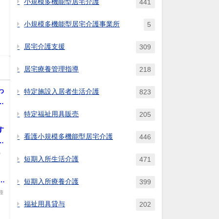
小規模多機能型居宅介護
441
小規模多機能型居宅介護事業所
5
居宅介護支援
309
居宅療養管理指導
218
わ
特定施設入居者生活介護
823
域
行
特定福祉用具販売
205
る
ら
す
看護小規模多機能型居宅介護
446
う
の
短期入所生活介護
471
.
、
歳
短期入所療養介護
399
種
と
福祉用具貸与
202