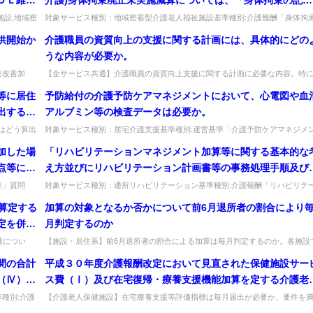
持等加算
を行っていない事実が生じた場合、速やかに改善計画を市町
施設,地域密
対象サービス種別：地域密着型介護老人福祉施設基準種別:介護報酬「身体拘
.
廃止未実施減算」質問(介護老人福祉施設・地域密着型介護老人福祉施設入...
長に提出した後、事実が生じた月から3ヵ月後に改善計画に
供開始か
介護職員の資質向上の支援に関する計画には、具体的にどの
づく改善状況を市町村長に報告することとし、事実が生じた
うな内容が必要か。
の翌月から改善が認められた月までの間について減算する」
養改善加
【全サービス共通】介護職員の資質向上支援に関する計画に必要な内容。特
ととされているが、施設監査に行った際に身体拘束に係る記
ービス...
基準はなく、事業者の方針や職員のキャリア志向に応じて設定し、期間の一致..
等に居住
予防給付の介護予防ケアマネジメントにおいて、心電図や血
を行っていないことを発見した場合、いつからいつまでが減
出するの
アルブミン等の検査データは必要か。
となるのか。また、平成18年4月前の身体拘束について記録
行っていなかった場合は、減算の対象となるのか。 ・身体拘
はどう算出
対象サービス種別：居宅介護支援基準種別:運営基準「介護予防ケアマネジメ
...
ト」質問予防給付の介護予防ケアマネジメントにおいて、心電図や血清アル...
束の記録を行っていなかった日：平成18年4月2日 ・記録を
加した場
「リハビリテーションマネジメント加算等に関する基本的な
っていなかったことを発見した日：平成18年7月1日 ・改善
点等につ
え方並びにリハビリテーション計画書等の事務処理手順及び
画を市町村長に提出した日：平成18年7月5日
』を添付
式例の提示について」に示されたリハビリテーション計画書
加算」質問
対象サービス種別：通所リハビリテーション基準種別:介護報酬「リハビリテ
議等...
ションマネジメント加算」質問「リハビリテーションマネジメント加算等に...
酬の退院
様式について、所定の様式を活用しないとリハビリテーショ
算定する
加算の対象となるか否かについて前6月退所者の割合により
と共同で
マネジメント加算や移行支援加算等を算定することができな
定を併せ
月判定するのか
供した文
のか。 ※令和3年度介護報酬改定に関するQ&A（vol.2）（令
、所在地
護につい
【施設・居住系】前6月退所者の割合による加算は毎月判定するのか。各施設
和3年3月23日）問6で修正。
場...
毎月判断し、根拠資料を保管して指導監査時に確認する。出典：平成18年...
定につい
間の合計
平成３０年度介護報酬改定において見直された保健施設サー
できる
（Ⅳ）の
ス費（Ⅰ）及び在宅復帰・療養支援機能加算を定する介護老
保健施設における在宅療養支援等評価指標の要件については
種別:介護
【介護老人保健施設】在宅療養支援等評価指標は毎月届出が必要か、要件を
...
たさなくなった場合はどうなるか。区分変更のない軽微な変化なら毎月の届出..
都道府県へ届出を毎月行う必があるのか。