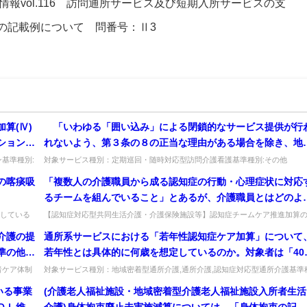
新情報vol.116 訪問通所サービス及び短期入所サービスの支
の記載例について 問番号：Ⅱ3
算(Ⅳ)
「いわゆる「囲い込み」による閉鎖的なサービス提供が行
ションマ
れないよう、第３条の８の正当な理由がある場合を除き、地
か。
包括ケア推進の観点から地域の要介護者にもサービス提供を
基準種別:
対象サービス種別：定期巡回・随時対応型訪問介護看護基準種別:その他
...
Q&A「地域へのサービス提供について」質問 「いわゆる「囲い込み」によ
わなければならない」ことされているが、地域の要介護者か
の喀痰吸
「複数人の介護職員から成る認知症の行動・心理症状に対応
閉...
の利用申込みがないような場合はどうか
るチームを組んでいること」とあるが、介護職員とはどのよ
な者を指すか。
している
【認知症対応型共同生活介護・介護保険施設等】認知症チームケア推進加算
る...
「介護職員」とは誰を指すか。対象者にサービスを直接提供する職員で、介護..
介護の提
通所系サービスにおける「若年性認知症ケア加算」について
準の他に
若年性とは具体的に何歳を想定しているのか。対象者は「40
以上65歳未満」のみが基本と考えるがよろしいか。64歳で受
者ケア体制
対象サービス種別：地域密着型通所介護,通所介護,認知症対応型通所介護基準
所介...
別:介護報酬「若年性認知症ケア加算」質問通所系サービスにおける「若...
けた要介護認定の有効期間中は65歳であっても、加算の対象
いる事業
(介護老人福祉施設・地域密着型介護老人福祉施設入所者生活
なるのか。
ＤＬ維持
介護)身体拘束廃止未実施減算については、「身体拘束の記録