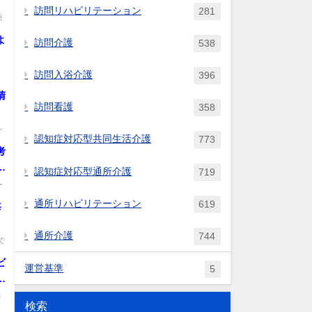
訪問リハビリテーション
281
村
束
基
よ
訪問介護
538
月
こ
に
訪問入浴介護
396
録
.
清
算
訪問看護
358
を
ン
認知症対応型共同生活介護
773
行
考
計
様
認知症対応型通所介護
719
の
ー
ン
通所リハビリテーション
619
毎
い
通所介護
744
で
ビ
運営基準
5
人
、
満
検索
.