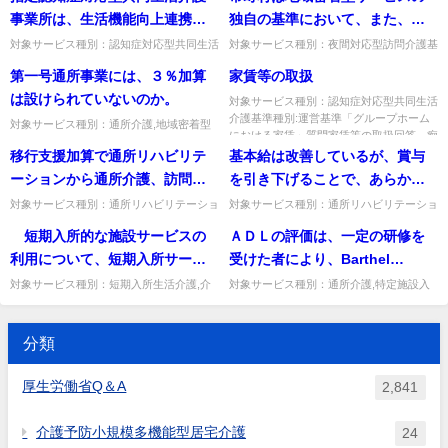
点がない場合であっても、介護
クシートと、介護日誌・計画...
療養介護,福祉用具貸...
事業所は、生活機能向上連携加
独自の基準において、また、事
する登録者の割合の上限を、例
給付費算定に係る介護給付費算
算に係る業務について指定訪問
業者指定を行うに当たって、夜
えば、登録定員の５割までと定
対象サービス種別：認知症対応型共同生活
対象サービス種別：夜間対応型訪問介護基
定等体制届出書の提出は必須
介護基準種別:介護報酬「生活機能向上連
準種別:運営基準「市町村独自基準」質問
リハビリテーション事業所又は
間対応型訪問介護の利用対象者
めることは引き続き可能なの
第一号通所事業には、３％加算
家賃等の取扱
か。
携加算」質問指定認知症対応型共同生活介
市町村は地域密着型サービスの独自の基準
指定通所リハビリテーション事
を要介護3以上の者に限定するよ
か。
護事業所は、生活機能向上連...
において、また、事業者指定...
は設けられていないのか。
対象サービス種別：認知症対応型共同生活
業所若しくは医療提供施設と委
うな条件を付すことができる
介護基準種別:運営基準「グループホーム
対象サービス種別：通所介護,地域密着型
託契約を締結し、業務に必要な
か。
における家賃」質問家賃等の取扱回答 痴
通所介護基準種別:介護報酬「３％加算及
呆対応型共同生活介護の報酬...
移行支援加算で通所リハビリテ
基本給は改善しているが、賞与
費用を指定訪問リハビリテーシ
び規模区分の特例（第一号通所事業の取扱
い）」質問第一号通所事業に...
ーションから通所介護、訪問リ
を引き下げることで、あらかじ
ョン事業所等に支払うことにな
ハビリテーションから通所リハ
め設定した賃金改善実施期間の
ると考えてよいか。
対象サービス種別：通所リハビリテーショ
対象サービス種別：通所リハビリテーショ
ン基準種別:介護報酬「移行支援加算」質
ン,地域密着型通所介護,通所介護,認知症対
ビリテーション等に移行後、一
介護職員の賃金が引き下げられ
短期入所的な施設サービスの
ＡＤＬの評価は、一定の研修を
問移行支援加算で通所リハビリテーション
応型通所介護,短期入所生活介護,短期入所
定期間後元のサービスに戻った
た場合の取扱いはどうなるの
から通所介護、訪問リハビリ...
療養介護,福祉用具貸...
利用について、短期入所サービ
受けた者により、Barthel
場合、再び算定対象とすること
か。その際には、どのような資
スとして行う場合と施設サービ
Index（以下「ＢＩ」という。）
対象サービス種別：短期入所生活介護,介
対象サービス種別：通所介護,特定施設入
ができるのか。
料の提出が必要となるのか。
護予防短期入所生活介護基準種別:その他
居者生活介護,介護老人福祉施設,地域密着
スとして行う場合の明確な基準
を用いて行うとあるが、「一定
Q&A「「短期入所」と「施設入所」の違
型通所介護,認知症対応型通所介護,地域密
はあるか。
の研修」とはなにか。
い」質問 短期入所的な施設...
着型特定施設入居者生活...
分類
厚生労働省Q＆A
2,841
介護予防小規模多機能型居宅介護
24