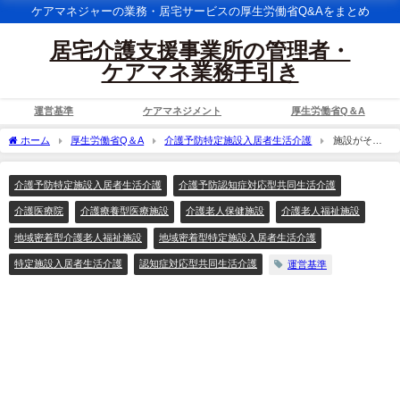
ケアマネジャーの業務・居宅サービスの厚生労働省Q&Aをまとめ
居宅介護支援事業所の管理者・
ケアマネ業務手引き
運営基準
ケアマネジメント
厚生労働省Q＆A
ホーム
厚生労働省Q＆A
介護予防特定施設入居者生活介護
施設がその
他日常生活に係るサービスの提供としてテレビをリースする場合に、テレビの使用に
伴う電気代を含めてリース料を設定してもよろしいか。
介護予防特定施設入居者生活介護
介護予防認知症対応型共同生活介護
介護医療院
介護療養型医療施設
介護老人保健施設
介護老人福祉施設
地域密着型介護老人福祉施設
地域密着型特定施設入居者生活介護
特定施設入居者生活介護
認知症対応型共同生活介護
運営基準