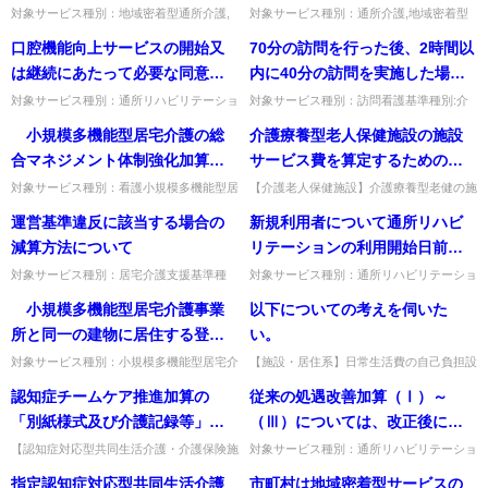
に従事する理学療法士等を１名
対象サービス種別：地域密着型通所介護,
対象サービス種別：通所介護,地域密着型
通所介護,認知症対応型通所介護基準種別:
通所介護基準種別:介護報酬「個別機能訓
以上配置することに加えて、専
口腔機能向上サービスの開始又
70分の訪問を行った後、2時間以
介護報酬「加算の請求」質問加算を意識的
練加算(Ⅰ)イ及びロの人員配置要件」質問
ら機能訓練指導員の職務に従事
に請求しないことはよいか...
個別機能訓練加算(Ⅰ)ロ...
は継続にあたって必要な同意に
内に40分の訪問を実施した場合
する理学療法士等をサービス提
は、利用者又はその家族の自署
はどのように報酬を算定するの
対象サービス種別：通所リハビリテーショ
対象サービス種別：訪問看護基準種別:介
供時間帯を通じて１名以上配置
ン基準種別:介護報酬「口腔機能向上加算
護報酬「短時間に複数の訪問を行う場合の
又は押印は必ずしも必要ではな
か。
小規模多機能型居宅介護の総
介護療養型老人保健施設の施設
することとなっているが、専ら
（通所サービス）」質問口腔機能向上サー
取扱い」質問70分の訪問を行った後、2時
いと考えるが如何。
ビスの開始又は継続にあたっ...
間以内に40分の訪問を実...
合マネジメント体制強化加算に
サービス費を算定するための施
機能訓練指導員の職務に従事す
ついて、「地域における活動へ
設基準において、「介護療養型
る理学療法士等を１名しか確保
対象サービス種別：看護小規模多機能型居
【介護老人保健施設】介護療養型老健の施
宅介護基準種別:介護報酬「総合マネジメ
設基準でいう「自宅等」の具体的な居宅類
の参加の機会が確保されてい
老人保健施設の過去12ヶ月の新
できない日がある場合、当該日
運営基準違反に該当する場合の
新規利用者について通所リハビ
ント体制強化加算について」質問 小規模
型は何か。自宅・有料老人ホーム・高齢者
る」こととあるが、具体的な取
規入所者のうち、医療機関から
は個別機能訓練加算(Ⅰ)ロに代え
多機能型居宅介護の総合マネ...
専用賃貸住宅・家族等の自宅...
減算方法について
リテーションの利用開始日前に
組内容や取組頻度についてどの
の入所者の割合と自宅等からの
て個別機能訓練加算(Ⅰ)イを算定
利用者の居宅を訪問した場合
対象サービス種別：居宅介護支援基準種
対象サービス種別：通所リハビリテーショ
ように考えればよいか。
入所者の割合の差が35％以上で
してもよいか。
別:介護報酬「運営基準違反に係る減算」
ン基準種別:介護報酬「通所リハビリテー
は、通所リハビリテーションの
小規模多機能型居宅介護事業
以下についての考えを伺いた
あることを標準とする」旨規定
質問運営基準違反に該当する場合の減算方
ションの提供について」質問新規利用者に
算定基準を満たすのか。 また、
法について回答当該減算は､居...
ついて通所リハビリテーショ...
所と同一の建物に居住する登録
い。
されたが、この「自宅等」の具
新規利用者について、介護予防
者が登録定員の８割以上となる
体的な居宅類型はどのようなも
対象サービス種別：小規模多機能型居宅介
【施設・居住系】日常生活費の自己負担設
通所リハビリテーションの利用
護基準種別:介護報酬「集合住宅と同一の
定や居住費の預かり金設定は可能か。合理
場合の減算が廃止され、登録者
のか。
認知症チームケア推進加算の
従来の処遇改善加算（Ⅰ）～
開始日前に利用者の居宅を訪問
建物に所在する事業所の地域への展開」質
的設定と説明・同意が前提。居住費は原則
の居所に応じた基本報酬が設け
問 小規模多機能型居宅介護...
毎月払いで預かり金は例外的...
「別紙様式及び介護記録等」と
（Ⅲ）については、改正後には
した場合は、介護予防通所リハ
られたが、従来可能とされてい
は具体的に何を指すか。
処遇改善加算（Ⅱ）～（Ⅳ）と
ビリテーションの算定基準を満
【認知症対応型共同生活介護・介護保険施
対象サービス種別：通所リハビリテーショ
た、市町村が定める基準におい
設等】認知症チームケア推進加算の「別紙
ン,地域密着型通所介護,通所介護,認知症対
なるが、既存の届出内容に変更
たすのか。
指定認知症対応型共同生活介護
市町村は地域密着型サービスの
て、事業所と同一の建物に居住
様式及び介護記録等」とは何か。専用ワー
応型通所介護,短期入所生活介護,短期入所