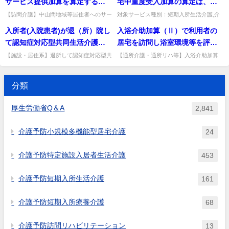
サービス提供加算を算定する場
宅中重度受入加算の算定は、訪
当該職員とは別に常勤の職員を
と認める者に限る」として評価
合は、同一建物減算の正当な理
問看護事業所の看護師が来た日
配置する必要があると考えてよ
【訪問介護】中山間地域等居住者へのサー
対象サービス種別：短期入所生活介護,介
対象者に加わっているが、要支
ビス提供加算を算定する場合、同一建物減
護予防短期入所生活介護基準種別:介護報
由に該当すると考えてよいか。
についてのみ算定するのか。
いか。
入所者(入院患者)が退（所）院し
入浴介助加算（Ⅱ）で利用者の
援状態区分に変更がなかった者
算の正当な理由に該当するか。該当しな
酬「在宅中重度受入加算」質問短期入所生
い。出典：令和6年度介護報酬...
活介護費における在宅中重度...
て認知症対応型共同生活介護事
居宅を訪問し浴室環境等を評価
は、サービスの提供は終了しな
業所に入居した場合も算定でき
する「住宅改修に関する専門的
いのではないか。
【施設・居住系】退所して認知症対応型共
【通所介護・通所リハ等】入浴介助加算
同生活介護（GH）に入居した場合、退所
(Ⅱ)の「住宅改修に関する専門的知識及び
るか。
知識及び経験を有する者」とは
前連携加算は算定できるか。GHは「居
経験を有する者」とは。福祉・住環境コー
どのような者が想定されるか。
宅」に該当せず算定できない。...
ディネーター2級以上の者等...
分類
厚生労働省Q＆A
2,841
介護予防小規模多機能型居宅介護
24
介護予防特定施設入居者生活介護
453
介護予防短期入所生活介護
161
介護予防短期入所療養介護
68
介護予防訪問リハビリテーション
13