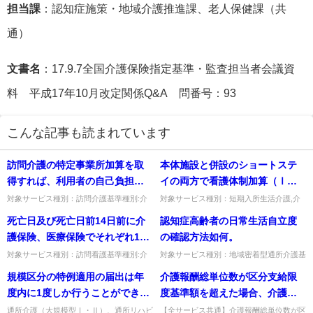
担当課
：認知症施策・地域介護推進課、老人保健課（共
通）
文書名
：17.9.7全国介護保険指定基準・監査担当者会議資
料 平成17年10月改定関係Q&A 問番号：93
こんな記事も読まれています
訪問介護の特定事業所加算を取
本体施設と併設のショートステ
得すれば、利用者の自己負担も
イの両方で看護体制加算（Ⅰ）
増加することになるが、加算を
を算定する場合、ショートステ
対象サービス種別：訪問介護基準種別:介
対象サービス種別：短期入所生活介護,介
護報酬「特定事業所加算」質問訪問介護の
護予防短期入所生活介護基準種別:介護報
取得した上で、負担軽減のた
イの看護師は本体施設の業務に
死亡日及び死亡日前14日前に介
認知症高齢者の日常生活自立度
特定事業所加算を取得すれば、利用者の自
酬「看護体制加算」質問本体施設と併設の
め、特定の利用者に対して加算
従事してはいけないのか。
己負担も増加することになる...
ショートステイの両方で看護...
護保険、医療保険でそれぞれ1
の確認方法如何。
を行わないという取扱いをする
回、合計2回ターミナルケアを実
対象サービス種別：訪問看護基準種別:介
対象サービス種別：地域密着型通所介護基
ことは可能か。
護報酬「ターミナルケア加算」質問死亡日
準種別:介護報酬「認知症加算について」
施した場合にターミナルケア加
規模区分の特例適用の届出は年
介護報酬総単位数が区分支給限
及び死亡日前14日前に介護保険、医療保
質問認知症高齢者の日常生活自立度の確認
算は算定できるのか。
険でそれぞれ1回、合計2回...
方法如何。 回答１ 認知症...
度内に1度しか行うことができな
度基準額を超えた場合、介護職
いのか。
員処遇改善加算はどのように算
通所介護（大規模型Ⅰ・Ⅱ）、通所リハビ
【全サービス共通】介護報酬総単位数が区