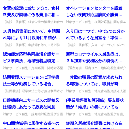
リテーション（大規模型）は、利用延人員
分支給限度基準額を超えた場合の処遇改善
定するのか。
食費の設定に当たっては、食材
オペレーションセンターを設置
数の減少が生じた場合、感染症又は災害
加算の算定方法。超過分とそれに係る加算
（対象を事務連絡でお知らせし...
は保険給付の対象外。出典：...
料費及び調理に係る費用に相当
しない夜間対応型訪問介護費
する額を基本とすることとなっ
(Ⅱ）を算定する事業所において
【施設・居住系】経管栄養の濃厚流動食の
対象サービス種別：夜間対応型訪問介護基
食費を他より低く設定できるか。食材料
準種別:設備基準「ケアコール端末」質問
ているが、経管栄養について提
も、オペレーションセンターに
10月施行当初において、申請漏
入り口は一つで、中で2つに分か
費・調理費用を基本に、他と区別して別に
オペレーションセンターを設置しない夜間
供される濃厚流動食の場合にお
おける通信機器に相当するもの
設定して差し支えない。出典：...
対応型訪問介護費(Ⅱ）を算...
れ等により11月以降に申請があ
れているような居室を「準個
ける食費は、その他の場合にお
及び利用者に配布するケアコー
った場合に、10月1日に遡及して
室」として認めてよいか。
【施設・居住系】申請漏れ等で11月以降
【施設・居住系】入り口が一つで中が2つ
ける食費よりコストが低くなる
ル端末は必要とされているが、
に申請があった場合、10月1日に遡及して
に分かれた居室を準個室と認めてよいか。
補足給付を支払う例外を設ける
認知症対応型共同生活介護サー
新型コロナウイルス感染症は、
ことから、他の食費より低く設
どのようなものであればよいの
補足給付を支払えるか。やむを得ない場合
入り口が分かれていることが必要で、準個
ことができないか。
は特例で支給可（償還払い...
室とは認められない。出典：...
ビス事業所、地域密着型特定施
３％加算や規模区分の特例の対
定することは可能か。
か。
設入居者生活介護サービス事業
象となる感染症とされている
対象サービス種別：定期巡回・随時対応型
【通所介護・通所リハ・地域密着型通所介
訪問介護看護,夜間対応型訪問介護,認知症
護等】新型コロナウイルス感染症は3％加
所、地域密着型介護老人福祉施
（※）が、令和４年度も引き続
訪問看護ステーションに理学療
常勤の職員の配置が求められ
対応型通所介護,小規模多機能型居宅介護,
算や規模区分特例の対象として令和4年度
設入所者生活介護サービス事業
き同加算や特例の対象となる感
認知症対応型共同生活介...
も継続。対象外とする際は事...
法士等が勤務している場合、平
る職種については、職員が時間
所は、平成18年4月1日以降は地
染症と考えてよいか。
時担当している利用者から電話
帯を明確に区分し、法人内の他
【訪問看護】理学療法士等が担当利用者か
対象サービス種別：地域密着型介護老人福
域密着型サービス事業所として
ら電話連絡を受けた場合も、速やかに看護
祉施設基準種別:人員基準「特別養護老人
連絡を受ける例が想定される
の職務に従事する場合には、特
口腔機能向上サービスの開始又
(事業所評価加算関係）要支援状
みなし指定されるが、事業所番
師・保健師に連絡するのか。そのとおり
ホームの職員に係る「専従要件」の緩和関
が、この場合も速やかに看護師
別養護老人ホームにおける勤務
（看護の判断は看護師等が行う...
係」質問 常勤の職員の配置...
は継続にあたって必要な同意に
態が「維持」の者についても
号は他の地域密着型サービス事
又は保健師に連絡するのか。
時間が常勤の職員が勤務すべき
は、利用者又はその家族の自署
「介護予防サービス計画に照ら
業所と同様に新たに付番をする
対象サービス種別：認知症対応型通所介護
対象サービス種別：地域密着型通所介護,
時間数に達しないこととなるた
基準種別:介護報酬「口腔機能向上加算
通所介護,認知症対応型通所介護基準種別:
又は押印は必ずしも必要ではな
し、当該予防サービス事業者に
のか。
中山間地域等に居住する者への
短期入所生活介護費における在
め、人員基準を満たすためには
（通所サービス）」質問口腔機能向上サー
介護報酬「介護予防通所介護・通所リハビ
いと考えるが如何。
よるサービスの提供が終了した
ビスの開始又は継続にあたって...
リテーション （事業所評...