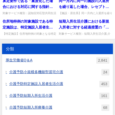
算定要件である「重度化した場
同一月内に同一の施設の入退所
酬「緊急時における基準緩和」質問 静養
利用者受け入れ加算について」質問 若年
定されている場合、６５歳の誕
室において緊急に短期入所生...
性認知症利用者受入加算につ...
合における対応に関する指針」
を繰り返した場合、レセプト
生日の前々日が含まれる月はど
の具体的項目は決められるの
の、入所年月日及び退所年月日
対象サービス種別：認知症対応型共同生活
【施設・居住系】同一月内に入退所を繰り
のように取り扱うのか。
介護基準種別:介護報酬「医療連携体制加
返した場合のレセプトの入退所年月日の記
か。また、加算の算定には、看
について、いつの日付を記載す
住所地特例の対象施設である特
短期入所生活介護における新規
算」質問算定要件である「重度化した場合
載方法。入所は月初または当月最初の入所
取りに関する指針が必須である
ればよいのか。
における対応に関する指針」...
日、退所は月末在所なら記載...
定施設は、特定施設入居者生活
入所者に対する経過措置の「感
か。
介護等の指定を受けた特定施設
染症等」の判断について、 ①医
【特定施設】住所地特例の対象となる特定
対象サービス種別：短期入所生活介護,介
施設は、指定を受けた特定施設のみか。指
護予防短期入所生活介護基準種別:運営基
のみに限られるのか。
師の判断は短期入所生活介護の
定の有無にかかわらず、法第8条第11項の
準「居住費関係」質問短期入所生活介護に
利用ごとに必要になるのか。 ②
特定施設はすべて住所地特...
おける新規入所者に対する経...
分類
医師の判断はショートステイ事
業者が仰ぐのか。 ③医師とは、
厚生労働省Q＆A
2,841
主治医、配置医師どちらでもよ
いのか。
介護予防小規模多機能型居宅介護
24
介護予防特定施設入居者生活介護
453
介護予防短期入所生活介護
161
介護予防短期入所療養介護
68