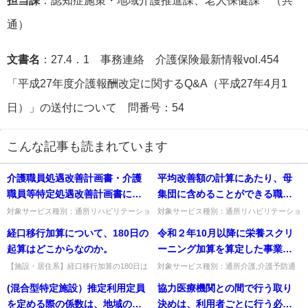
担当課
：認知症施策・地域介護推進課、老人保健課 （共
通）
文書名
：27.4．1 事務連絡 介護保険最新情報vol.454
「平成27年度介護報酬改定に関するQ&A（平成27年4月1
日）」の送付について 問番号：54
こんな記事も読まれています
介護職員処遇改善計画書・介護
平均改善額の計算にあたり、母
職員等特定処遇改善計画書にお
集団に含めることができる職員
いて、様式２－１の「(3)賃金改
の範囲はどこまでか。
対象サービス種別：通所リハビリテーショ
対象サービス種別：通所リハビリテーショ
ン,地域密着型通所介護,通所介護,認知症対
ン,地域密着型通所介護,通所介護,認知症対
善を行う賃金項目及び方法」の
経口移行加算について、180日の
令和２年10月以降に栄養スクリ
応型通所介護,短期入所生活介護,短期入所
応型通所介護,短期入所生活介護,短期入所
うち、「イ介護職員処遇改善加
療養介護,訪問介護,...
療養介護,訪問介護,...
起算はどこからなのか。
ーニング加算を算定した事業所
算」と「ロ介護職員等特定処遇
において、令和３年４月に口
【施設・居住系】経口移行加算の180日は
対象サービス種別：通所介護,介護予防通
改善加算」の「具体的な取組内
どこから起算するか。入所者・家族の同意
所リハビリテーション,通所リハビリテー
腔・栄養スクリーニング加算を
(混合型特定施設）推定利用定員
協力医療機関との間で行う取り
容」で、記載が求められる
を得た日から起算（施行前の計画は10月1
ション,介護予防特定施設入居者生活介護,
算定できるか。
日起算）。出典：平成1...
特定施設入居者生活介護,...
を定める際の係数は、地域の実
決めは、利用者ごとに行う必要
「（上記取組の開始時期）」