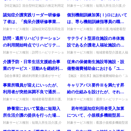
情に応じて、特定施設入居者生
があるか。それとも総括して一
は、どの時点の年月を記載する
【特定施設】混合型特定施設の推定利用定
対象サービス種別：短期入所生活介護,介
員の係数を施設種別ごとに設定できるか。
護予防短期入所生活介護基準種別:介護報
活介護の指定を受ける、有料老
般的な対応方法を取り決めてお
のか。
認知症介護実践リーダー研修修
個別機能訓練加算(Ⅰ)ロにおいて
全ての施設種別に共通の一つの係数を定め
酬「医療連携強化加算」質問協力医療機関
人ホーム及び高齢者専用賃貸住
けばよいか。
る。出典：混合型特定施設に...
との間で行う取り決めは、利...
了者は、「痴呆介護研修事業の
は、専ら機能訓練指導員の職務
宅などの施設種別毎に設定する
実施について」（平成１２年９
に従事する理学療法士等を１名
対象サービス種別：認知症対応型共同生活
対象サービス種別：通所介護,地域密着型
ことは可能か。
介護基準種別:介護報酬「認知症専門ケア
通所介護基準種別:介護報酬「個別機能訓
月５日老発第６２３号）及び
以上配置することに加えて、専
訪問・通所リハビリテーション
サテライト型居住施設の本体施
加算」質問認知症介護実践リーダー研修修
練加算(Ⅰ)イ及びロの人員配置要件」質問
「痴呆介護研修事業の円滑な運
ら機能訓練指導員の職務に従事
了者は、「痴呆介護研修事業...
個別機能訓練加算(Ⅰ)ロ...
の利用開始時点でリハビリテー
設である介護老人福祉施設の人
営について」（平成１２年１０
する理学療法士等をサービス提
ションマネジメント加算(Ａ)及び
員墓準において、本体施設の入
対象サービス種別：訪問リハビリテーショ
対象サービス種別：地域密着型介護老人福
月２５日老計第４３号）におい
供時間帯を通じて１名以上配置
ン,通所リハビリテーション基準種別:介護
祉施設基準種別:人員基準「サテライト型
(Ｂ)（令和３年３月以前ではリハ
所者数とサテライト型居住施設
介護予防・日常生活支援総合事
従来の保健衛生施設等施設・設
て規定する専門課程を修了した
することとなっているが、専ら
報酬「リハビリテーションマネジメント加
居住施設」質問サテライト型居住施設の本
ビリテーションマネジメント加
の入所者数の合計数を基礎とし
算」質問訪問・通所リハビ...
体施設である介護老人福祉施...
業のサービス・活動Aを継続利用
備整備費補助金における「ユニ
者も含むのか。
機能訓練指導員の職務に従事す
算(Ⅱ)以上）を算定していない場
て算出するとは、具体的にはど
要介護者が利用した場合、様式
ットケア型加算の整備要件」に
る理学療法士等を１名しか確保
【総合事業】継続利用要介護者がサービ
【施設・居住系】施設整備費補助金の「ユ
合において、リハビリテーショ
のように行うのか。
ス・活動Aを利用した場合の紙請求（様式
ニット」と介護報酬上のユニット型個室の
第二の三を用いて紙で請求を行
おけるユニットの考え方と、今
できない日がある場合、当該日
事業所職員が迎えにいったが、
キャリアパス要件Ⅲを満たす昇
ンマネジメント加算(Ａ)及び(Ｂ)
第二の三）の記載方法。「要支援状態区分
考え方は別か。別のものであり、既存のユ
う際、どのように記載すべき
回のユニット型個室の考え方は
は個別機能訓練加算(Ⅰ)ロに代え
等」欄に継続利用要介護者であ...
ニット型施設には床面積基準...
利用者が突然体調不良で通所介
給の仕組みを設けたが、それに
の算定を新たに開始することは
か。
別であると解してよいか。
て個別機能訓練加算(Ⅰ)イを算定
護（通所リハビリテーション）
よる賃金改善総額だけでは、加
可能か。
対象サービス種別：地域密着型通所介護,
対象サービス種別：通所リハビリテーショ
してもよいか。
通所介護,認知症対応型通所介護基準種別:
ン,地域密着型通所介護,通所介護,認知症対
に参加できなくなった場合、通
算の算定額を下回る場合、要件
静養室において緊急に短期入
若年性認知症利用者受入加算
介護報酬「通所介護費の算定」質問事業所
応型通所介護,短期入所生活介護,短期入所
所介護費（通所リハビリテーシ
は満たさないこととなるのか。
職員が迎えにいったが、利...
療養介護,訪問介護,...
所生活介護の提供を行った場
について、小規模多機能型居宅
ョン費）を算定することはでき
合、従来型個室と多床室のどち
介護や看護小規模 多機能型居宅
対象サービス種別：短期入所生活介護,介
対象サービス種別：看護小規模多機能型居
ないか。
護予防短期入所生活介護基準種別:介護報
宅介護基準種別:介護報酬「若年性認知症
らで報酬を算定するのか。
介護のように月単位の報酬が設