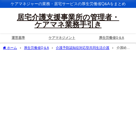
ケアマネジャーの業務・居宅サービスの厚生労働省Q&Aをまとめ
居宅介護支援事業所の管理者・
ケアマネ業務手引き
運営基準
ケアマネジメント
厚生労働省Q＆A
ホーム
厚生労働省Q＆A
介護予防認知症対応型共同生活介護
介護給付
費算定に係る体制状況一覧における介護職員処遇改善加算は、期日までに提出は必要
か。