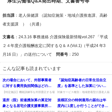
厚生労働省Q&A発出時期、文書番号等
担当課
：老人保健課 （認知症施策・地域介護推進課、高齢
者支援課 ） （共通）
文書名
：24.3.16 事務連絡 介護保険最新情報vol.267 「平成
２４年度介護報酬改定に関するＱ＆Ａ(Vol.1)（平成24 年3
月16 日）」の送付について
問番号
：250
こんな記事も読まれています
次の場合において、外部事業者
「認知症高齢者の日常生活自立
に対する費用負担関係はどのよ
度」を基準とした加算につい
うになるか。
て、医師が判定した場合、その
【特定施設】機能訓練等を外部委託する場
対象サービス種別：地域密着型介護老人福
合や、入居者が別途外部サービスを利用す
祉施設基準種別:介護報酬「認知症高齢者
情報は必ず文書で提供する必要
退所（院）前連携加算の算定対
規模区分の特例適用の届出は年
る場合の費用負担関係。委託は特定施設が
の日常生活自立度を基準とした加算」質問
があるのか。
委託費を負担、別途利用は入...
「認知症高齢者の日常生活自...
象となる居宅介護支援事業所に
度内に1度しか行うことができな
ついて
いのか。