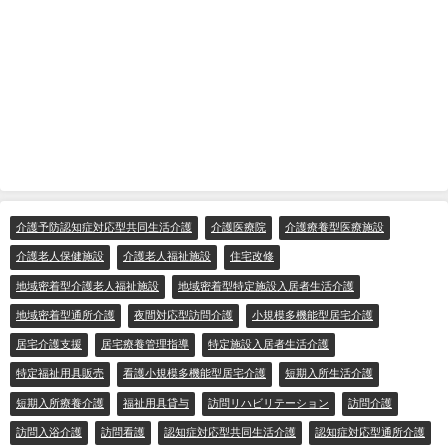
介護予防認知症対応型共同生活介護
介護医療院
介護療養型医療施設
介護老人保健施設
介護老人福祉施設
住宅改修
地域密着型介護老人福祉施設
地域密着型特定施設入居者生活介護
地域密着型通所介護
夜間対応型訪問介護
小規模多機能型居宅介護
居宅介護支援
居宅療養管理指導
特定施設入居者生活介護
特定福祉用具販売
看護小規模多機能型居宅介護
短期入所生活介護
短期入所療養介護
福祉用具貸与
訪問リハビリテーション
訪問介護
訪問入浴介護
訪問看護
認知症対応型共同生活介護
認知症対応型通所介護