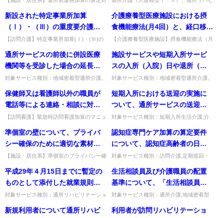
【施設・居住系】退所前連携加算の算定対
通所介護（大規模型Ⅰ・Ⅱ）、通所リハビ
象となる居宅介護支援事業所の範囲。併設
リテーション（大規模型）は、利用延人員
新設された特定事業所加算
介護療養型医療施設における摂
や同一法人の居宅介護支援事業所について
数の減少が生じた場合、感染症又は災害
も算定できる。出典：介護報...
（対象を事務連絡でお知らせし...
（Ⅰ）・（Ⅲ）の重度要介護者
食機能療法(月4回）と、経口移行
等対応要件である看取り期の利
加算の同時請求は可能か。
【訪問介護】特定事業所加算(Ⅰ)・(Ⅲ)の
【介護療養型医療施設】摂食機能療法（月
看取り期利用者への対応実績と算定期間の
4回）と経口移行加算の同時請求は可能
用者への対応実績について、前
通所サービスの前後に併設医療
施設サービスや短期入所サービ
関係。前12月間の実績で判断し、前年度
か。可能である。出典：平成17年10月改
12月間における実績と算定期間
に実績があれば当該年度...
定関係Q&A 問85。...
機関等を受診した場合の延長加
スの入所（入院）日や退所（退
の具体的な関係性如何。
算について
院）日に通所サービスを算定で
対象サービス種別：地域密着型通所介護,
対象サービス種別：地域密着型通所介護,
通所介護,認知症対応型通所介護基準種別:
通所介護,認知症対応型通所介護基準種別:
きるか。
保健師又は看護師以外の職員が
短期入所における送迎の実施に
運営基準「併設医療機関の受診の場合の取
介護報酬「通所サービスの算定」質問施設
り扱い」質問通所サービス...
サービスや短期入所サービ...
電話等による連絡・相談に対応
ついて、通所サービスの送迎の
する際のマニュアルには、通知
ための乗合形式のバス等を利用
【訪問看護】緊急時訪問看護加算のマニュ
対象サービス種別：短期入所生活介護,介
アルは、通知の3点のみ記載すればよい
護予防短期入所生活介護基準種別:介護報
で示された3点のみ記載すればよ
する場合は､送迎加算は算定でき
準個室の壁について、プライバ
認知症専門ケア加算の算定要件
か。3点は最低限の事項で、各事業所で必
酬「送迎加算」質問短期入所における送迎
いのか。
るか。
要な事項も適宜記載する。出典...
の実施について、通所サービ...
シー確保のために適切な素材と
について、認知症高齢者の日常
は具体的にどのようなものか。
生活自立度Ⅲ以上の割合が１／
【施設・居住系】準個室のプライバシー確
対象サービス種別：訪問介護,定期巡回・
保に適切な壁の素材とは。透過しない（可
随時対応型訪問介護看護,夜間対応型訪問
２以上であることが求められて
平成29年４月15日までに暫定の
生活相談員及び介護職員の配置
能なら防音も）素材で、立位でも視線を遮
介護,介護予防訪問入浴介護,訪問入浴介護
いるが、算定方法如何。
る高さが必要。出典：平成1...
基準種別:介護報酬「認知...
ものとして添付した就業規則等
基準について、「生活相談員又
につき、役員会等の承認が得ら
は介護職員のうち１人以上は、
対象サービス種別：通所リハビリテーショ
対象サービス種別：通所介護,地域密着型
ン,地域密着型通所介護,通所介護,認知症対
通所介護,介護予防認知症対応型通所介護,
れなかった場合や、内容に変更
常勤でなければならない」こと
新規利用者について通所リハビ
利用者が訪問リハビリテーショ
応型通所介護,短期入所生活介護,短期入所
認知症対応型通所介護基準種別:人員基準
が生じた場合、新加算（Ⅰ）は
となっているが、営業日ごと又