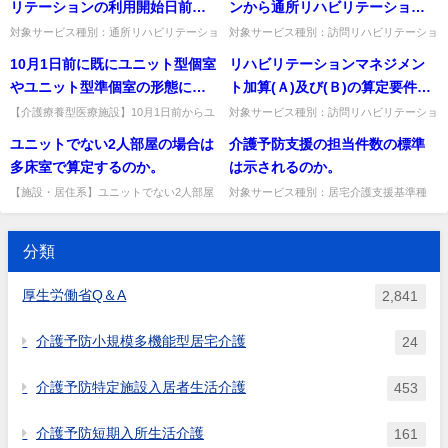
療養介護,訪問介護,...
「生活相談員及び介護職員...
リテーションの利用開始日前に
ンから通所リハビリテーション
算定できないのか。
は単位ごとに常勤職員を配置す
利用者の居宅を訪問した場合
へ移行して、通所リハビリテー
対象サービス種別：通所リハビリテーショ
対象サービス種別：訪問リハビリテーショ
る必要があるのか。
ン基準種別:介護報酬「通所リハビリテー
ン,通所リハビリテーション基準種別:介護
は、通所リハビリテーションの
ション利用開始後２月で通所介
10月1日前に既にユニット型個室
リハビリテーションマネジメン
ションの提供について」質問新規利用者に
報酬「移行支援加算」質問利用者が訪問リ
算定基準を満たすのか。 また、
護に移行した場合、訪問リハビ
ついて通所リハビリテーショ...
ハビリテーションから通所...
やユニット型準個室の形態によ
ト加算(Ａ)及び(Ｂ)の算定要件に
新規利用者について、介護予防
リテーションの移行支援加算の
りサービスを提供する介護老人
ついて、「リハビリテーション
【介護療養型医療施設】10月1日前からユ
対象サービス種別：訪問リハビリテーショ
通所リハビリテーションの利用
算定要件を満たしたこととなる
ニット型で提供していた老健・介護療養型
ン,通所リハビリテーション基準種別:介護
保健施設又は介護療養型医療施
計画について、利用者又はその
ユニットでない2人部屋の場合は
介護予防支援の担当件数の標準
開始日前に利用者の居宅を訪問
か。
医療施設に経過措置はあるか。平成18年4
報酬「リハビリテーションマネジメント加
設について、制度開始前に実態
家族に対して説明し、利用者の
月まで従来型個室の介護...
算」質問リハビリテーショ...
多床室で算定するのか。
は示されるのか。
した場合は、介護予防通所リハ
があったことを踏まえた経過措
同意を得ること」とあるが、当
ビリテーションの算定基準を満
【施設・居住系】ユニットでない2人部屋
対象サービス種別：居宅介護支援基準種
置はないのか。
該説明等は利用者又は家族に対
は多床室で算定するのか、特別な室料は徴
別:運営基準「介護予防支援（標準担当件
たすのか。
して、電話等による説明でもよ
収できるか。多床室で算定し、特別な室料
数）」質問介護予防支援の担当件数の標準
は従来同様徴収可能。出典：...
は示されるのか。回答介護予防...
いのか。
分類
厚生労働省Q＆A
2,841
介護予防小規模多機能型居宅介護
24
介護予防特定施設入居者生活介護
453
介護予防短期入所生活介護
161