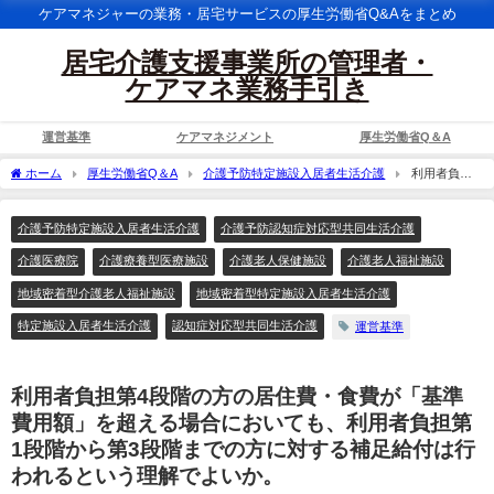
ケアマネジャーの業務・居宅サービスの厚生労働省Q&Aをまとめ
居宅介護支援事業所の管理者・
ケアマネ業務手引き
運営基準
ケアマネジメント
厚生労働省Q＆A
ホーム
厚生労働省Q＆A
介護予防特定施設入居者生活介護
利用者負担
第4段階の方の居住費・食費が「基準費用額」を超える場合においても、利用者負担第
1段階から第3段階までの方に対する補足給付は行われるという理解でよいか。
介護予防特定施設入居者生活介護
介護予防認知症対応型共同生活介護
介護医療院
介護療養型医療施設
介護老人保健施設
介護老人福祉施設
地域密着型介護老人福祉施設
地域密着型特定施設入居者生活介護
特定施設入居者生活介護
認知症対応型共同生活介護
運営基準
利用者負担第4段階の方の居住費・食費が「基準
費用額」を超える場合においても、利用者負担第
1段階から第3段階までの方に対する補足給付は行
われるという理解でよいか。