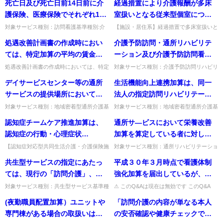
死亡日及び死亡日前14日前に介
経過措置により介護報酬が多床
護保険、医療保険でそれぞれ1
室扱いとなる従来型個室につい
回、合計2回ターミナルケアを実
ては、「基準費用額」及び「負
対象サービス種別：訪問看護基準種別:介
【施設・居住系】経過措置で多床室扱いと
護報酬「ターミナルケア加算」質問死亡日
なる従来型個室の基準費用額・負担限度額
施した場合にターミナルケア加
担限度額」も、多床室の額が適
処遇改善計画書の作成時におい
介護予防訪問・通所リハビリテ
及び死亡日前14日前に介護保険、医療保
はどうなるか。いずれも多床室の額が適用
算は算定できるのか。
用されるということでよいか。
険でそれぞれ1回、合計2回...
される。出典：平成17年1...
ては、特定加算の平均の賃金改
ーション及び介護予防訪問看護
善額の配分ルールを満たしてお
からの理学療法士・作業療法
処遇改善計画書の作成時においては、特定
対象サービス種別：介護予防訪問リハビリ
加算の平均の賃金改善額の配分ルールを満
テーション,介護予防通所リハビリテーシ
り、事業所としても適切な配分
士・言語聴覚士による訪問につ
デイサービスセンター等の通所
生活機能向上連携加算は、同一
たしており、事業所としても適切な配分を
ョン,介護予防訪問看護基準種別:介護報酬
を予定していたものの、職員の
いて、12月以上継続した場合の
予定していたものの、職員の...
「利用開始した月から12...
サービスの提供場所において、
法人の指定訪問リハビリテーシ
急な退職等によりやむを得ず、
減算起算の開始時点はいつとな
通所サービスに付随して理美容
ョン事業所若しくは指定通所リ
対象サービス種別：地域密着型通所介護基
対象サービス種別：地域密着型通所介護基
各グループに対して計画書通り
るのか。また、12月の計算方法
準種別:運営基準「通所サービス利用時の
準種別:介護報酬「生活機能向上連携加算
サービスを提供することはでき
ハビリテーション事業所又はリ
認知症チームケア推進加算は、
通所サ―ビスにおいて栄養改善
の賃金改善を行うことができな
は如何。
理美容サービスの利用」質問デイサービス
について」質問生活機能向上連携加算は、
るか。
ハビリテーションを実施してい
センター等の通所サービスの...
同一法人の指定訪問リハビリ...
認知症の行動・心理症状
加算を算定している者に対して
くなった結果、配分ルールを満
る医療提供施設（原則として許
（BPSD）が認められる入所者等
管理栄養士による居宅療養管理
たすことができなかった場合、
【認知症対応型共同生活介護・介護保険施
対象サービス種別：通所リハビリテーショ
可病床数２００床未満のものに
設等】認知症チームケア推進加算は、
ン,地域密着型通所介護,通所介護,認知症対
にのみ算定できるのか。
指導を行うことは可能か。
どのような取扱いとすべきか。
共生型サービスの指定にあたっ
平成３０年３月時点で看護体制
限る。）と連携する場合も算定
BPSDが認められる入所者にのみ算定でき
応型通所介護基準種別:介護報酬「栄養改
るか。BPSD予防等のチーム...
善加算について」質問通...
ては、現行の「訪問介護」、
強化加算を届出しているが、平
できるものと考えてよいか。
「通所介護」、「短期入所生活
成３０年４月以降も看護体制強
対象サービス種別：共生型サービス基準種
⚠ このQ&Aは現在は無効です このQ&A
別:その他Q&A「共生型サービスの指定に
は、その後の制度改正等により削除・無効
介護」として指定するのか。そ
化加算を算定する場合について
(夜勤職員配置加算）ユニットや
「訪問介護の内容が単なる本人
ついて」質問共生型サービスの指定にあた
となっています（処遇改善加算など、要件
れとも、新しいサービス類型と
は、実利用者の割合の算出方法
っては、現行の「訪問介護...
が変更さ...
専門棟がある場合の取扱いはど
の安否確認や健康チェックであ
して、「共生型訪問介護」、
が変更になったことから、新た