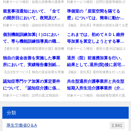
うすべきか。
り、それに伴い若干の身体介護
対象サービス種別：短期入所療養介護基準
対象サービス種別：訪問介護基準種別:介
「共生型通所介護」、「共生型
に届出が必要となるのか。
種別:介護報酬「夜勤職員配置加算（施設
護報酬「「身体介護」及び「生活援助」の
又は生活援助を行う場合には､訪
留意事項通知において、「全て
準個室の「居室空間を隔てる
短期入所生活介護」として指定
サービス・短期入所サービス）」質問(夜
区分」質問「訪問介護の内容が単なる本人
問介護費は算定できない。」と
勤職員配置加算）ユニットや...
の安否確認や健康チェックで...
の開所日において、夜間及び深
壁」については、簡単に動かす
が必要となるのか。それとも
されているが、具体的な内容に
夜の時間帯の体制が人員配置基
ことのできない家具等により遮
「みなし指定」されるのか。
対象サービス種別：認知症対応型共同生活
【施設・居住系】準個室の居室を隔てる壁
ついて
介護基準種別:介護報酬「夜間ケア加算」
を、動かせない家具等で代替してよいか。
準を上回っているものとす
断されている場合には、「壁」
個別機能訓練加算(Ⅰ)ロにおい
これまでは、初めてＡＤＬ維持
質問留意事項通知において、「全ての開所
家具等での仕切りは壁とみなせず、可動で
る。」とあるが、加算対象の夜
とみなしてよいか。
日において、夜間及び深夜の...
ない壁が必要。出典：平成1...
て、専ら機能訓練指導員の職務
等加算を算定しようとする事業
勤職員も全ての開所日において
に従事する理学療法士等を1名し
所は、前年度に「ＡＤＬ維持等
【通所介護・地域密着型通所介護】個別機
対象サービス種別：通所介護,特定施設入
配置が必要か。
能訓練加算(Ⅰ)ロで理学療法士等を1名し
居者生活介護,介護老人福祉施設,地域密着
か確保できない日がある場合、
加算［申出］の有無」の届出を
独自の賃金改善を実施した事業
退所（院）前連携加算を行い、
か確保できない日は、(Ⅰ)イを算定してよ
型通所介護,認知症対応型通所介護,地域密
当該日は個別機能訓練加算(Ⅰ)ロ
指定権者に届け出る必要があっ
いか。差し支えないが、...
着型特定施設入居者生活...
所において、実績報告書別紙様
結果として､退所(院)後に居宅サ
に代えて個別機能訓練加算(Ⅰ)イ
たが、これに変更はあるのか。
式３－１及び３－２における賃
ービスを利用しなかった場合も
【ほぼ全サービス】独自の賃金改善を実施
【施設・居住系】退所前連携を行った結
を算定してもよいか。
した場合の実績報告書への記載方法。特定
果、退所後に居宅サービスを利用しなかっ
金改善所要額、グループごとの
算定できるか。
認知症専門ケア加算の算定要件
共生型通所介護事業所と共生型
加算の配分ルール計算のため独自改善分を
た場合も算定できるか。同意を得て調整を
平均賃金改善額等について、独
区別して記載できる。出典：...
行っていれば算定して差し支え...
について、「認知症介護に係る
短期入所生活介護事業所（介護
自の賃金改善についてどのよう
専門的な研修」や「認知症介護
保険の基準を満たしていない障
対象サービス種別：訪問介護,定期巡回・
対象サービス種別：地域密着型通所介護,
な記載すればよいか。
随時対応型訪問介護看護,夜間対応型訪問
通所介護,認知症対応型通所介護基準種別:
の指導に係る専門的な研修」の
害福祉の事業所）の人員基準欠
介護,介護予防訪問入浴介護,訪問入浴介護,
介護報酬「共生型サービスの人員基準欠如
うち、認知症看護に係る適切な
如減算は、障害福祉の事業所と
通所介護,地域密着型通...
減算について」質問共生型...
分類
研修とは、どのようなものがあ
して人員基準上満たすべき員数
るか。
を下回った場合には、介護給付
厚生労働省Q＆A
2,841
と障害給付の両方が減算の対象