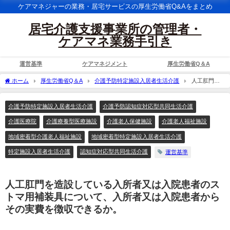
ケアマネジャーの業務・居宅サービスの厚生労働省Q&Aをまとめ
居宅介護支援事業所の管理者・
ケアマネ業務手引き
運営基準
ケアマネジメント
厚生労働省Q＆A
ホーム
厚生労働省Q＆A
介護予防特定施設入居者生活介護
人工肛門を
造設している入所者又は入院患者のストマ用補装具について、入所者又は入院患者か
らその実費を徴収できるか。
介護予防特定施設入居者生活介護
介護予防認知症対応型共同生活介護
介護医療院
介護療養型医療施設
介護老人保健施設
介護老人福祉施設
地域密着型介護老人福祉施設
地域密着型特定施設入居者生活介護
特定施設入居者生活介護
認知症対応型共同生活介護
運営基準
人工肛門を造設している入所者又は入院患者のス
トマ用補装具について、入所者又は入院患者から
その実費を徴収できるか。