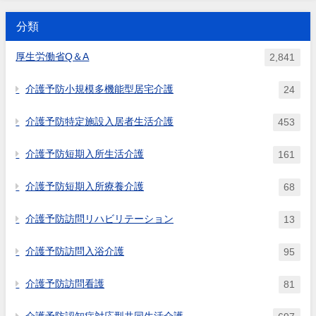
か。
様式及び介護記録等」とは何か。専用ワー
が3月1日の場合いつか。翌日は3月2日に
合、「翌日」の考え方はどうな
クシートと、介護日誌・計画...
当たる。出典：令和6年度...
分類
るか。
厚生労働省Q＆A
2,841
介護予防小規模多機能型居宅介護
24
介護予防特定施設入居者生活介護
453
介護予防短期入所生活介護
161
介護予防短期入所療養介護
68
介護予防訪問リハビリテーション
13
介護予防訪問入浴介護
95
介護予防訪問看護
81