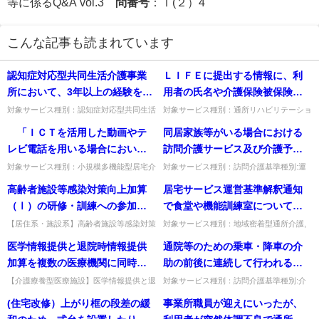
等に係るQ&A vol.3
問番号
：Ⅰ(２）4
こんな記事も読まれています
認知症対応型共同生活介護事業
ＬＩＦＥに提出する情報に、利
所において、3年以上の経験を有
用者の氏名や介護保険被保険者
する者が、新たに認知症対応型
番号等の個人情報が含まれる
対象サービス種別：認知症対応型共同生活
対象サービス種別：通所リハビリテーショ
介護基準種別:人員基準「短期入所介護事
ン,地域密着型通所介護,通所介護,認知症対
共同生活介護事業所を開設する
が、情報の提出に当たって、利
「ＩＣＴを活用した動画やテ
同居家族等がいる場合における
業」質問認知症対応型共同生活介護事業所
応型通所介護,短期入所生活介護,短期入所
場合は、開設当初から短期入所
用者の同意は必要か。
において、3年以上の経験を...
療養介護,小規模多機...
レビ電話を用いる場合において
訪問介護サービス及び介護予防
介護事業を実施できるか。
は、理学療法士等がＡＤＬ及び
訪問介護サービスの生活援助等
対象サービス種別：小規模多機能型居宅介
対象サービス種別：訪問介護基準種別:運
護基準種別:介護報酬「生活機能向上連携
営基準「同居家族等がいる場合における訪
ＩＡＤＬに関する利用者の状況
の取扱いについて
高齢者施設等感染対策向上加算
居宅サービス運営基準解釈通知
加算について」質問 「ＩＣＴを活用した
問介護サービス及び介護予防訪問介護サー
について適切に把握することが
動画やテレビ電話を用いる場...
ビスの生活援助等の取扱いに...
（Ⅰ）の研修・訓練への参加要
で食堂や機能訓練室について狭
できるよう、理学療法士等とサ
件について、各年度で1回以上参
隘な部屋を多数設置することで
【居住系・施設系】高齢者施設等感染対策
対象サービス種別：地域密着型通所介護,
ービス提供責任者で事前に方法
向上加算(Ⅰ)は、前回参加から1年以上空
通所介護,認知症対応型通所介護基準種別:
加すればよく、前回の参加日か
面積を確保するべきではない
医学情報提供と退院時情報提供
通院等のための乗車・降車の介
等を調整するものとする」とあ
いても各年度1回参加予定があれば算定可
設備基準「機能訓練室等の確保」質問居宅
ら1年以上経過して参加した場合
が、指定通所介護の単位をさら
能か。翌年度中の参加予定...
サービス運営基準解釈通知...
加算を複数の医療機関に同時に
助の前後に連続して行われる外
るが、具体的にはどのような方
でも、各年度で1回は参加する予
にグループ分けして効果的な指
算定できるか。
出に直接関連する身体介護（移
法があるのか。
【介護療養型医療施設】医学情報提供と退
対象サービス種別：訪問介護基準種別:介
定があれば算定可能か。
定通所介護の提供が期待される
院時情報提供加算を複数の医療機関に同時
護報酬「通院等乗降介助」質問通院等のた
動・移乗介助、整体整容・更衣
(住宅改修）上がり框の段差の緩
事業所職員が迎えにいったが、
場合はこの限りでないとされて
に算定できるか。両者は対象が異なり、同
めの乗車・降車の介助の前後に連続して行
介助、排泄介助等）は別に算定
時に算定することはない。出...
われる外出に直接関連する身...