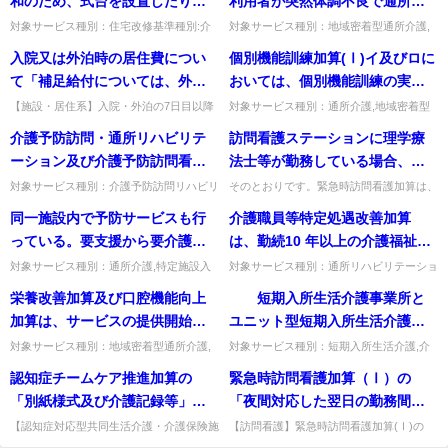
和のため、式台を設置したり、
利用者が突然体調不良で通所介
いる。 例えば、既存の建物を利
できるのか。
上がり框の段差を二段にしたり
護（通所リハビリテーション）
用するため1室では食堂及び機能
対象サービス種別：住宅改修基準種別:介
対象サービス種別：地域密着型通所介護,
護報酬「上がり框（かまち）の段差緩和工
通所介護,認知症対応型通所介護基準種別:
する工事は支給対象となるか。
に参加できなくなった場合、通
訓練室の面積基準を満たさない
入院又は外泊時の居住費につい
個別機能訓練加算(Ⅰ)イ及びロに
事」質問(住宅改修）上がり框の段差の緩
介護報酬「通所介護費の算定」質問事業所
所介護費（通所リハビリテーシ
が複数の部屋の面積を合計すれ
和のため、式台を設置したり...
職員が迎えにいったが、利...
て「補足給付については、外泊
おいては、個別機能訓練の実施
ョン費）を算定することはでき
ば面積基準を満たすような場合
時加算の対象期間(6日間)のみ」
にあたり、利用者の生活機能の
【施設・居住系】入院・外泊の7日目以降
対象サービス種別：通所介護,地域密着型
ないか。
に、通所介護の単位をいくつか
について、契約で負担限度額を超えて居住
通所介護基準種別:介護報酬「個別機能訓
とあるが、7日目以降について、
向上に資するよう複数の種類の
介護予防訪問・通所リハビリテ
訪問看護ステーションに理学療
にグループ分けし、そのグルー
費を徴収できるか。居室を確保する場合の
練加算(Ⅰ)イ及びロの訓練項目①」質問個
施設と利用者との契約により負
訓練項目を準備し、その項目の
居住費は施設と利用者の契約...
別機能訓練加算(Ⅰ)イ及...
ーション及び介護予防訪問看護
法士等が勤務している場合、平
プごとに職員がついて、マンツ
担限度額を超えての徴収は可能
選択に当たっては、利用者の生
からの理学療法士・作業療法
時担当している利用者から電話
ーマンに近い形での機能訓練等
対象サービス種別：介護予防訪問リハビリ
そのとおりです。緊急時訪問看護加算は、
か。
活意欲が増進されるよう利用者
テーション,介護予防通所リハビリテーシ
利用者・家族から看護に関する意見を求め
士・言語聴覚士による訪問につ
連絡を受ける例が想定される
の実施を計画している事業者に
同一施設内で予防サービスも行
介護職員等特定処遇改善加算
を援助することとなっている
ョン,介護予防訪問看護基準種別:介護報酬
られた場合に常時対応できる体制にあり緊
いて、12月以上継続した場合の
が、この場合も速やかに看護師
ついては、「効果的な通所介護
「利用開始した月から12...
急時訪問を行う体制にある場...
っている。要支援から要介護に
は、勤続10 年以上の介護福祉士
が、どのくらいの種類の訓練項
減算起算の開始時点はいつとな
又は保健師に連絡するのか。
の提供」が実現できるとして指
なった方の評価期間はどうなる
がいなければ取得できないの
目を準備しておくことが必要な
対象サービス種別：通所介護,特定施設入
対象サービス種別：通所リハビリテーショ
るのか。また、12月の計算方法
定して差し支えないと考えるが
居者生活介護,介護老人福祉施設,地域密着
ン,地域密着型通所介護,通所介護,認知症対
のか。
か。
のか。
栄養改善加算及び口腔機能向上
短期入所生活介護事業所と
は如何。
型通所介護,認知症対応型通所介護,地域密
如何。
応型通所介護,短期入所生活介護,短期入所
着型特定施設入居者生活...
療養介護,訪問介護,...
加算は、サービスの提供開始か
ユニット型短期入所生活介護事
ら３月後に改善評価を行った後
業者が同一の建物内に存在し、
対象サービス種別：地域密着型通所介護,
対象サービス種別：短期入所生活介護,介
通所介護,認知症対応型通所介護基準種別:
護予防短期入所生活介護基準種別:介護報
は算定できないのか。
それぞれ異なる事業所として指
認知症チームケア推進加算の
緊急時訪問看護加算（Ⅰ）の
介護報酬「栄養改善加算・口腔機能向上加
酬「長期利用者に対する減算について」質
定を受けている場合も、算定要
算」質問栄養改善加算及び...
問 短期入所生活介護事業...
「別紙様式及び介護記録等」と
「夜間対応した翌日の勤務間隔
件にある「同一の指定短期入所
は具体的に何を指すか。
の確保」について、夜間対応の
【認知症対応型共同生活介護・介護保険施
【訪問看護】緊急時訪問看護加算(Ⅰ)の
生活介護事業所」として扱うの
設等】認知症チームケア推進加算の「別紙
「夜間対応した翌日」とは、対応終了時刻
終了時刻が3月1日であった場