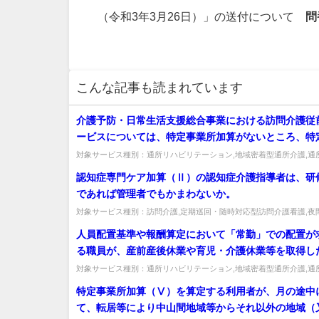
（令和3年3月26日）」の送付について
問
こんな記事も読まれています
介護予防・日常生活支援総合事業における訪問介護従
ービスについては、特定事業所加算がないところ、特
（Ⅰ）を算定するにはどうすれば良いか。
対象サービス種別：通所リハビリテーション,地域密着型通所介護,通
症対応型通所介護,短期入所生活介護,短期入所療養介護,訪問介護,...
認知症専門ケア加算（Ⅱ）の認知症介護指導者は、研
であれば管理者でもかまわないか。
対象サービス種別：訪問介護,定期巡回・随時対応型訪問介護看護,夜
問介護,介護予防訪問入浴介護,訪問入浴介護,介護予防特定施設入居者..
人員配置基準や報酬算定において「常勤」での配置が
る職員が、産前産後休業や育児・介護休業等を取得し
に、同等の資質を有する複数の非 常勤職員を常勤換
対象サービス種別：通所リハビリテーション,地域密着型通所介護,通
症対応型通所介護,短期入所生活介護,短期入所療養介護,福祉用具貸...
とで、人員配置基準を満たすことを認めるとあるが、
特定事業所加算（Ⅴ）を算定する利用者が、月の途中
の資質を有する 」かについてどのように判断するのか
て、転居等により中山間地域等からそれ以外の地域（