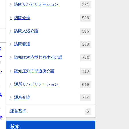
訪問リハビリテーション
281
訪問介護
538
訪問入浴介護
396
訪問看護
358
く
き
認知症対応型共同生活介護
773
見
認知症対応型通所介護
719
い
通所リハビリテーション
619
上
.
具
通所介護
744
。
で
運営基準
5
.
で
検索