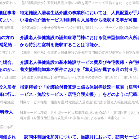
のか。
地が変わっ
【訪問看護ほか】退院時共同指導の内容を電子メールで送信できたことが確
...
できれば加算を算定できるか。不可で、家族等の受領確認と記録が必要。出典..
護従事者
特定施設入居者生活介護の事業所においては、人員配置が手
てよい
い場合の介護サービス利用料を入居者から徴収する事が可能
されているが、サービス提供体制強化加算を算定した場合で
善加算算
【特定施設】上乗せ介護サービス利用料を徴収しつつ、サービス提供体制強
24...
加算を算定できるか。両者は趣旨が異なり、併せて受領・算定することは可能..
も、引き続き利用料を徴収する事は可能か。
階の方の
介護老人保健施設の認知症専門棟における従来型個室の入所
補足給付
から特別な室料を徴収することは可能か。
く設定して
【施設・居住系】介護老人保健施設の認知症専門棟の従来型個室から特別な
い...
料を徴収できるか。従来どおり特別な室料は徴収できない。出典：平成17年...
た場合、
介護老人保健施設の基本施設サービス費及び在宅復帰・在宅
るのか。
養支援機能加算の要件における「算定日が属する月の前６月
間」及び「算定日が属する月の前３月間」とはどの範囲なの
所介護,認知
【介護老人保健施設】基本施設サービス費等の要件の「前6月間」「前3月間
とはどの範囲か。算定を開始する月の前月を含む前6月間又は前3月間をい...
か。
設入居者
指定権者で「介護給付費算定に係る体制等状況一覧表（居宅
降に行っ
ービス・施設サービス・居宅介護支援）」をどのように記載
利用特定
ればよいか。
型特定施設
対象サービス種別：通所介護,特定施設入居者生活介護,介護老人福祉施設,地域
。出...
着型通所介護,認知症対応型通所介護,地域密着型特定施設入居者生活...
る期間内
有料老人
対象サービス種別：共生型サービス基準種別:その他Q&A「」質問回答（２）
実績があ
所介護（介護保険法施行規則第119条第４項による省略・簡素化） ※...
届出も不
ること...
開催され
訪問体制強化加算について、当該月において、訪問サービ