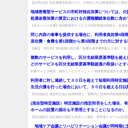
逆）に居住地が変わった場合、加算の対象はどうなる
【訪問介護】特定事業所加算(Ⅴ)で、月途中に中山間地域等から居住
た場合の加算対象。該当地域に居住する期間のサービス提供分のみが対象
地域密着型サービスの市町村独自加算については、介
処遇改善加算の算定における介護報酬総単位数に含め
か。
【全サービス共通】地域密着型サービスの市町村独自加算を、処遇改
定の介護報酬総単位数に含めてよいか。含める取扱いとなる。出典：平成
同じ内容の食事を提供する場合に、利用者負担第4段
居住費・食費を第1段階から第3段階までの方に対する
の「基準費用額」よりも高い料金としてよいか。
【施設・居住系】第4段階の居住費・食費を基準費用額より高く／低
よいか。踏まえる必要はないが、第4段階のみ低く設定するのは適当でな
複数のサービスを利用し、区分支給限度基準額を超え
どのサービスを区分支給限度基準額超過の取扱いとす
また、それは誰がどのように判断するのか。
対象サービス種別：通所リハビリテーション,地域密着型通所介護,通
症対応型通所介護,短期入所生活介護,短期入所療養介護,福祉用具貸...
利用者に対し連続して３０日を超えて短期利用特定施
生活介護を行った場合において、３０日を超える日以
た短期利用特定施設入居者生活介護については、短期
【特定施設】連続30日超の短期利用で、期間内に短期利用地域密着
の利用実績がある場合の扱い。その期間を含めて（通算して）取り扱う
施設入居者生活介護費は算定できないが、その連続す
(混合型特定施設）特定施設の指定拒否をした場合、
に短期利用地域密着型特定施設入居者生活介護の利用
ホームの設置の届出も不受理とすることになるのか。
る場合はどのように取り扱うのか。
【特定施設】特定施設の指定を拒否した場合、有料老人ホームの設置
受理となるか。両者は別の行為で、指定拒否を理由に届出を不受理とす
地域ケア会議とリハビリテーション会議が同時期に