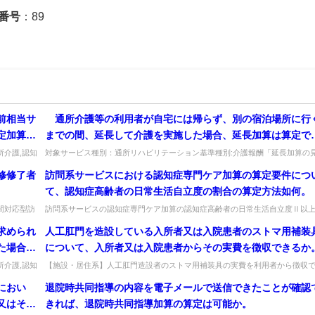
番号
：89
前相当サ
通所介護等の利用者が自宅には帰らず、別の宿泊場所に行
定加算
までの間、延長して介護を実施した場合、延長加算は算定で
るか。
所介護,認知
対象サービス種別：通所リハビリテーション基準種別:介護報酬「延長加算の
直し」質問 通所介護等の利用者が自宅には帰らず、別の宿泊場所に行くま...
修修了者
訪問系サービスにおける認知症専門ケア加算の算定要件につ
て、認知症高齢者の日常生活自立度の割合の算定方法如何。
間対応型訪
訪問系サービスの認知症専門ケア加算の認知症高齢者の日常生活自立度Ⅱ以
.
（加算Ⅰ）・Ⅲ以上（加算Ⅱ）の割合は、届出日が属する月の前3月間の利用..
求められ
人工肛門を造設している入所者又は入院患者のストマ用補装
た場合
について、入所者又は入院患者からその実費を徴収できるか
算するこ
所介護,認知
【施設・居住系】人工肛門造設者のストマ用補装具の実費を利用者から徴収
きるか。その他利用料として実費徴収可。障害者施策の給付にも配慮する。出..
「 同等
におい
退院時共同指導の内容を電子メールで送信できたことが確認
。
又はその
きれば、退院時共同指導加算の算定は可能か。