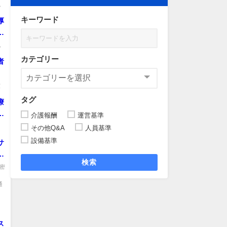
認
.
キーワード
厚
と
化
.
カテゴリー
者
室
タグ
療
介護報酬
運営基準
」
その他Q&A
人員基準
設備基準
サ
す
検索
密
通
ス