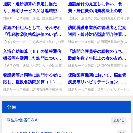
的考え方並びに事務処理手順及
べて、何か緩和されるのか。
退院・退所加算の算定に当た
施設給付の見直しに伴い、食
応型通所介護,短期入所生活介護,短期入所
置」質問地域密着型特別養護老人ホームの
び様式例の提示について」（令
療養介護,小規模多機...
介護臓員については、一般の特...
り、居宅サービス又は地域密着
費・居住費の消費税法上の取扱
和３年３月16日老老発0316第４
型サービスを利用した場合、具
いはどうなるのか。
対象サービス種別：居宅介護支援基準種
【施設・居住系】施設給付見直しに伴う食
号）の各加算の様式例において
別:介護報酬「退院・退所加算」質問退
費・居住費の消費税法上の取扱い。特別な
体的にいつの月に算定するの
昇給の仕組みとして、それぞれ
訪問看護事業所の管理者と定期
示されているが、利用者又は入
院・退所加算の算定に当たり、居宅サービ
食費・居住費を除き、従前どおり非課税と
か。
ス又は地域密着型サービスを利用...
して取り扱う。出典：平成1...
『①経験②資格③評価のいずれ
巡回・随時対応型訪問介護看護
所者の評価等に当たっては、当
かに応じた昇給の仕組みを設け
事業所又は複合型サービス事業
該様式例を必ず用いる必要があ
【ほぼ全サービス】処遇改善加算(Ⅰ)の昇
対象サービス種別：訪問看護基準種別:人
給の仕組みで、経験・資格・評価を組み合
員基準「管理者」質問訪問看護事業所の管
ること』という記載があるが、
所の管理者を兼ねることは可能
るのか。
入浴介助加算（Ⅱ）の情報通信
「訪問介護員等の総数のうち、
わせて要件を定めてよいか。組み合わせて
理者と定期巡回・随時対応型訪問介護看護
これらを組み合わせて昇給の要
か。
定めても差し支えない。出...
事業所又は複合型サービス事...
機器等を活用した訪問につい
勤続年数７年以上の者の占める
件を定めてもいいか。
て、訪問する者（介護職員）と
割合が30％以上」という要件に
【通所介護・通所リハ等】入浴介助加算
対象サービス種別：訪問介護基準種別:介
(Ⅱ)の情報通信機器を活用した訪問は、画
護報酬「特定事業所加算（Ⅴ）」質問「訪
評価をする者（医師等）が画面
ついて、勤続年数はどのように
看護師等と同時に訪問する者に
保険医療機関において、脳血管
面で同時進行の評価が必要か。同時進行は
問介護員等の総数のうち、勤続年数７年以
を通して同時進行で評価及び助
計算するのか。
不要で、動画・写真等を活用...
上の者の占める割合が30％...
応じ、複数名訪問加算（Ⅰ）又
疾患等リハビリテーション、運
言を行わないといけないのか。
は複数名訪問加算（Ⅱ）を算定
動器リハビリテーション又は呼
対象サービス種別：訪問看護基準種別:介
対象サービス種別：通所リハビリテーショ
護報酬「複数名訪問加算」質問看護師等と
ン基準種別:運営基準「保険医療機関にお
することになるが、算定回数の
吸器リハビリテーション（以
同時に訪問する者に応じ、複数名訪問加算
いて1時間以上2時間未満の通所リハビリ
上限はあるか。
下、疾患別リハビリテーショ
（Ⅰ）又は複数名訪問加算（...
テーションを行う場合の取扱...
分類
ン）と1時間以上2時間未満の通
所リハビリテーション又は訪問
厚生労働省Q＆A
2,841
リハビリテーションを同時に行
う場合、理学療法士等は同日に