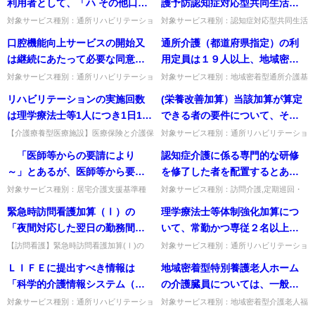
利用者として、「ハ その他口腔
護予防認知症対応型共同生活介
機能の低下している者又はその
護、小規模多機能型居宅介護及
対象サービス種別：通所リハビリテーショ
対象サービス種別：認知症対応型共同生活
ン基準種別:介護報酬「口腔機能向上加算
介護基準種別:介護報酬「減算（所定単位
おそれのある者」が挙げられて
び介護予防小規模多機能型居宅
口腔機能向上サービスの開始又
通所介護（都道府県指定）の利
（通所サービス）」質問口腔機能向上加算
数の100分の70）関係」質問認知症対応型
いるが、具体例としてはどのよ
介護について、計画作成担当者
を算定できる利用者として、...
共同生活介護、介護予防...
は継続にあたって必要な同意に
用定員は１９人以上、地域密着
うな者が対象となるか。
や介護支援専門員が必要な研修
は、利用者又はその家族の自署
型通所介護（市町村指定）の利
対象サービス種別：通所リハビリテーショ
対象サービス種別：地域密着型通所介護基
を修了していない場合や介護支
ン基準種別:介護報酬「口腔機能向上加算
準種別:その他Q&A「共生型サービスの指
又は押印は必ずしも必要ではな
用定員は１８人以下とされてい
リハビリテーションの実施回数
(栄養改善加算）当該加算が算定
援専門員を配置していない場合
（通所サービス）」質問口腔機能向上サー
定について」質問通所介護（都道府県指
いと考えるが如何。
るが、例えば、障害福祉制度の
ビスの開始又は継続にあたっ...
定）の利用定員は１９人以上...
は理学療法士等1人につき1日18
できる者の要件について、その
の減算（所定単位数の100分の
生活介護の指定を受けた事業所
回を限度とするとされているが､
他低栄養状態にある又はそのお
70）に対応するサービスコード
【介護療養型医療施設】医療保険と介護保
対象サービス種別：通所リハビリテーショ
が介護保険（共生型）の通所介
険のリハに従事するPT等の1日の実施限度
ン基準種別:介護報酬「栄養改善加算（通
医療保険と介護保険のリハビリ
それがあると認められる者とは
等がないようだが、どのように
「医師等からの要請により
認知症介護に係る専門的な研修
護の指定を受ける場合、定員１
はどう考えるか。実施回数を通算し、A/18
所サービス）」質問(栄養改善加算）当該
テーションに従事する理学療法
具体的内容如何。また、食事摂
減算の届出や請求を行ったらよ
＋B/54＋C/18...
加算が算定できる者の要件に...
～」とあるが、医師等から要請
を修了した者を配置するとある
９人以上であれば都道府県に指
士等が1日に実施できる患者（利
取量が不良の者（７５％以下）
いのか。
がない場合（介護支援専門員が
が、「配置」の考え方如何。常
定申請を、定員１８人以下であ
対象サービス種別：居宅介護支援基準種
対象サービス種別：訪問介護,定期巡回・
用者）数の限度について
とはどういった者を指すのか。
別:介護報酬「退院・退所加算」質問
随時対応型訪問介護看護,夜間対応型訪問
自発的に情報を取りに行った場
勤要件等はあるか。
れば市町村に指定申請を行うこ
緊急時訪問看護加算（Ⅰ）の
理学療法士等体制強化加算につ
「医師等からの要請により～」とあるが、
介護,介護予防訪問入浴介護,訪問入浴介護,
合）は、退院・退所加算は算定
とになるのか。
医師等から要請がない場合（介護...
介護予防特定施設入居者...
「夜間対応した翌日の勤務間隔
いて、常勤かつ専従２名以上の
できないのか。
の確保」について、夜間対応の
配置は通常の通所リハの基準に
【訪問看護】緊急時訪問看護加算(Ⅰ)の
対象サービス種別：通所リハビリテーショ
「夜間対応した翌日」とは、対応終了時刻
ン基準種別:介護報酬「理学療法士等体制
終了時刻が3月1日であった場
加えて配置が必要か。また、通
ＬＩＦＥに提出すべき情報は
地域密着型特別養護老人ホーム
が3月1日の場合いつか。翌日は3月2日に
強化加算」質問理学療法士等体制強化加算
合、「翌日」の考え方はどうな
所リハビリテーションの単位毎
当たる。出典：令和6年度...
について、常勤かつ専従２名...
「科学的介護情報システム（Ｌ
の介護臓員については、一般の
るか。
の配置が必要となるのか。
ＩＦＥ）関連加算に関する基本
特別養護老人ホームの基準に比
対象サービス種別：通所リハビリテーショ
対象サービス種別：地域密着型介護老人福
ン,地域密着型通所介護,通所介護,認知症対
祉施設基準種別:人員基準「基準緩和措