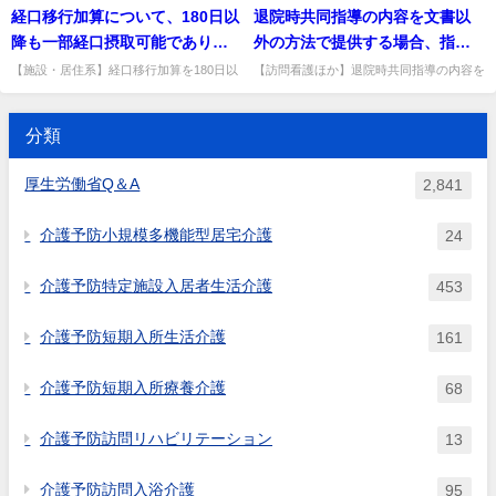
随時対応型訪問介護看護,夜間対応型訪問
宅介護基準種別:介護報酬「事業所が病院
５日老発第623号）及び「痴呆介
ービス（厚生労働省令で定める
経口移行加算について、180日以
退院時共同指導の内容を文書以
ることが必要になるため、規程
算の際、本体事業所とサテライ
介護,介護予防訪問入浴介護,訪問入浴介護,
又は診療所である場合」質問介護保険法令
護研修事業の円滑な運営につい
ものに限る。）の指定があった
介護予防特定施設入居者...
には、病院又は診療所におい...
降も一部経口摂取可能であり継
外の方法で提供する場合、指導
の整備や研修・実務経験の蓄積
ト事業所のどちらのサービスと
て」（平成12年10月25日老計第
ものとみなす旨の規定がある
続して栄養管理が必要な者は引
の内容を電話で伝達してもよい
などに一定期間を要する場合が
して取り扱うのか。
【施設・居住系】経口移行加算を180日以
【訪問看護ほか】退院時共同指導の内容を
43号）において規定する専門課
が、今回の訪問看護と小規模多
降も継続算定する場合、無期限に算定でき
文書以外で提供する場合、電話で伝達して
き続き算定可能とあるが、その
のか。
挙げられているが、「一定期
程を修了した者も含むのか。
機能型居宅介護の組合せによる
るか。経口移行が進むと医師が判断する期
よいか。電話ではなく、履歴が残る電子メ
場合は無期限に算定可能なの
間」とはどの程度の期間を想定
間中に限り算定可能。出典...
ール等の電磁的方法で提供す...
複合型サービスはみなし指定に
分類
か。
しているのか。
該当するのか。
厚生労働省Q＆A
2,841
介護予防小規模多機能型居宅介護
24
介護予防特定施設入居者生活介護
453
介護予防短期入所生活介護
161
介護予防短期入所療養介護
68
介護予防訪問リハビリテーション
13
介護予防訪問入浴介護
95