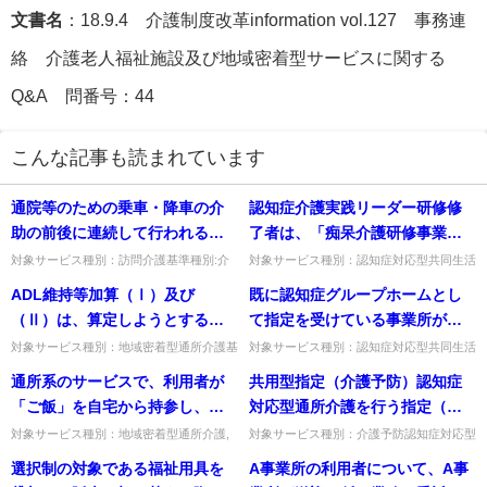
文書名
：18.9.4 介護制度改革information vol.127 事務連
絡 介護老人福祉施設及び地域密着型サービスに関する
Q&A 問番号：44
こんな記事も読まれています
通院等のための乗車・降車の介
認知症介護実践リーダー研修修
助の前後に連続して行われる外
了者は、「痴呆介護研修事業の
出に直接関連する身体介護（移
実施について」（平成１２年９
対象サービス種別：訪問介護基準種別:介
対象サービス種別：認知症対応型共同生活
護報酬「通院等乗降介助」質問通院等のた
介護基準種別:介護報酬「認知症専門ケア
動・移乗介助、整体整容・更衣
月５日老発第６２３号）及び
ADL維持等加算（Ⅰ）及び
既に認知症グループホームとし
めの乗車・降車の介助の前後に連続して行
加算」質問認知症介護実践リーダー研修修
介助、排泄介助等）は別に算定
「痴呆介護研修事業の円滑な運
われる外出に直接関連する身...
了者は、「痴呆介護研修事業...
（Ⅱ）は、算定しようとする月
て指定を受けている事業所が、
できるのか。
営について」（平成１２年１０
の５時間未満の通所介護の算定
サテライト事業所に移行するこ
対象サービス種別：地域密着型通所介護基
対象サービス種別：認知症対応型共同生活
月２５日老計第４３号）におい
準種別:介護報酬「ＡＤＬ維持等加算につ
介護,介護予防認知症対応型共同生活介護,
回数が５時間以上の通所介護の
とは可能か。
通所系のサービスで、利用者が
共用型指定（介護予防）認知症
て規定する専門課程を修了した
いて」質問ADL維持等加算（Ⅰ）及び
小規模多機能型居宅介護,介護予防小規模
算定回数以上の利用者でも算定
（Ⅱ）は、算定しようとする月...
多機能型居宅介護,看護小...
「ご飯」を自宅から持参し、
対応型通所介護を行う指定（介
者も含むのか。
できるのか。
「おかず」のみを事業所が提供
護予防）認知症対応型共同生活
対象サービス種別：地域密着型通所介護,
対象サービス種別：介護予防認知症対応型
通所介護,認知症対応型通所介護基準種別:
通所介護,認知症対応型通所介護基準種別:
する場合、他の利用者と食費の
介護事業所に複数のユニットが
選択制の対象である福祉用具を
A事業所の利用者について、A事
運営基準「食費関係」質問通所系のサービ
人員基準「共用型指定認知症対応型通所介
価格を異ならせることは可能
ある場合、または共用型指定