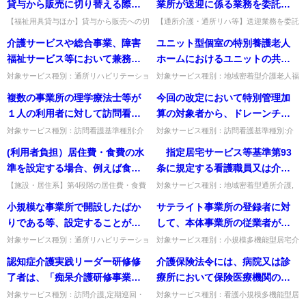
スで、利用者が「ご飯」を...
護事業所の利用定員」質問...
貸与から販売に切り替える際、
業所が送迎に係る業務を委託し
か。また、このような場合、運
（介護予防）認知症対応型通所
既に当該福祉用具の販売が終了
た事業者により送迎が行われた
【福祉用具貸与ほか】貸与から販売への切
【通所介護・通所リハ等】送迎業務を委託
営規程においてはどのように規
介護を行うユニット型指定地域
替時、当該用具の新品入手が困難な場合、
した事業者が送迎した場合、送迎減算は適
していて新品の入手が困難な場
場合、送迎減算は適用されるの
介護サービスや総合事業、障害
ユニット型個室の特別養護老人
定すればよいか。
密着型介護老人福祉施設に複数
同等品の新品販売で代えられるか。利用者
用されるか、共同委託時の同乗は可能か。
合、同等品の新品を販売するこ
か。また、複数の事業所で第三
に説明し同意を得れば可能。...
委託送迎なら適用されず、条...
福祉サービス等において兼務し
ホームにおけるユニットの共同
のユニットがある場合、利用者
とで代えられるか。
者に共同で送迎を委託する場
ている場合、配分ルールにおけ
生活室間の壁を可動式のものに
をいずれのユニットで受け入れ
対象サービス種別：通所リハビリテーショ
対象サービス種別：地域密着型介護老人福
合、各事業所の利用者を同乗さ
ン,地域密着型通所介護,通所介護,認知症対
祉施設基準種別:設備基準「ユニットの共
る年収はどのように計算するの
することについてどう考える
てもよいのか。
複数の事業所の理学療法士等が
今回の改定において特別管理加
せることは可能か。
応型通所介護,短期入所生活介護,短期入所
同生活室間の壁」質問ユニット型個室の特
か。
か。
療養介護,訪問介護,...
別養護老人ホームにおけるユ...
１人の利用者に対して訪問看護
算の対象者から、ドレーンチュ
を1 日に合計して３回以上行った
ーブを使用している状態が削除
対象サービス種別：訪問看護基準種別:介
対象サービス種別：訪問看護基準種別:介
護報酬「理学療法士等による訪問看護」質
護報酬「特別管理加算」質問今回の改定に
場合は、それぞれ90/100 に相当
されているが、ドレーンチュー
(利用者負担）居住費・食費の水
指定居宅サービス等基準第93
問複数の事業所の理学療法士等が１人の利
おいて特別管理加算の対象者から、ドレー
する単位数を算定するのか。
ブを使用している状態にある利
用者に対して訪問看護を1 ...
ンチューブを使用している状...
準を設定する場合、例えば食材
条に規定する看護職員又は介護
用者に訪問看護を行った場合に
料費や食費の原価を積み上げて
職員に加え、看護職員又は介護
【施設・居住系】第4段階の居住費・食費
対象サービス種別：地域密着型通所介護,
特別管理加算は算定できなくな
は原価を積み上げて設定する必要がある
通所介護,認知症対応型通所介護基準種別:
設定する必要があるのか。
職員を常勤換算方法で２以上確
小規模な事業所で開設したばか
サテライト事業所の登録者に対
ったのか。
か。建設費用等を勘案し適切な手続きを踏
介護報酬「認知症加算・中重度者ケア体制
保する必要があるが、具体的な
めばよく、原価積算は不要。出...
加算について」質問 指定...
りである等、設定することが困
して、本体事業所の従業者が訪
計算方法如何。
難な場合に合理的な説明を求め
問サービスを提供した場合又は
対象サービス種別：通所リハビリテーショ
対象サービス種別：小規模多機能型居宅介
ン,地域密着型通所介護,通所介護,認知症対
護基準種別:運営基準「サテライト事業
る例として、８万円等の賃金改
本体事業所において宿泊サービ
認知症介護実践リーダー研修修
介護保険法令には、病院又は診
応型通所介護,短期入所生活介護,短期入所
所」質問サテライト事業所の登録者に対し
善を行うに当たり、これまで以
スを提供した場合、当該サービ
療養介護,訪問介護,...
て、本体事業所の従業者が訪問...
了者は、「痴呆介護研修事業の
療所において保険医療機関の指
上に事業所内の階層・役職やそ
スの提供回数はサービス提供が
実施について」（平成12年９月
定があったときには、複合型サ
対象サービス種別：訪問介護,定期巡回・
対象サービス種別：看護小規模多機能型居
のための能力・処遇を明確化す
過少である場合の減算に係る計