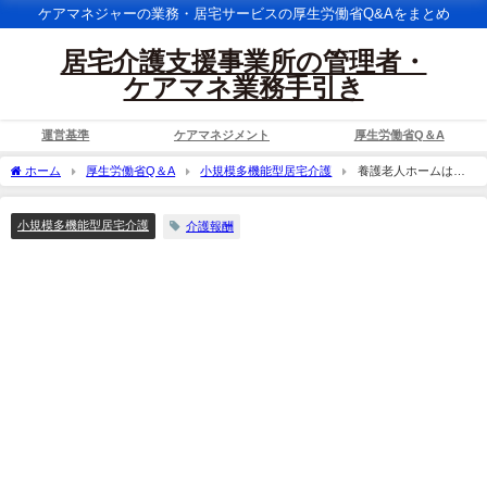
ケアマネジャーの業務・居宅サービスの厚生労働省Q&Aをまとめ
居宅介護支援事業所の管理者・
ケアマネ業務手引き
運営基準
ケアマネジメント
厚生労働省Q＆A
ホーム
厚生労働省Q＆A
小規模多機能型居宅介護
養護老人ホームは措
置費の下で施設サービスとして基礎的な生活支援が行われているところであり、養護
老人ホームの入所者が指定小規模多機能型居宅介護を利用することは想定していない
小規模多機能型居宅介護
介護報酬
とあるが、養護老人ホームの入所者が指定小規模多機能型居宅介護を利用した場合、
介護報酬は算定できないのか。