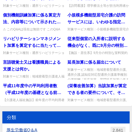
か。
正当な理由に該当すると考えて
処遇改善加算（Ⅱ）～（Ⅳ）と
時担当している利用者から電話
対象サービス種別：通所リハビリテーショ
【訪問看護】理学療法士等が担当利用者か
よいか。
ン,地域密着型通所介護,通所介護,認知症対
ら電話連絡を受けた場合も、速やかに看護
なるが、既存の届出内容に変更
連絡を受ける例が想定される
個別機能訓練加算に係る算定方
小規模多機能型居宅介護の訪問
応型通所介護,短期入所生活介護,短期入所
師・保健師に連絡するのか。そのとおり
点がない場合であっても、介護
が、この場合も速やかに看護師
療養介護,福祉用具貸...
（看護の判断は看護師等が行う...
法、内容等について示された
サービスには、いわゆる指定訪
給付費算定に係る介護給付費算
又は保健師に連絡するのか。
い。
問介護の身体介護のうち通院・
⚠ このQ&Aは現在は無効です このQ&A
対象サービス種別：小規模多機能型居宅介
定等体制届出書の提出は必須
は、その後の制度改正等により削除・無効
護基準種別:運営基準「通院・外出介助」
外出介助（公共交通機関等での
リハビリテーションマネジメン
従来型個室の入所者に説明する
か。
となっています（処遇改善加算など、要件
質問小規模多機能型居宅介護の訪問サービ
通院介助）も含まれるのか。
が変更さ...
スには、いわゆる指定訪問介...
ト加算を算定するに当たって
機会がなく、既に9月分の特別な
は、理学療法士等の配置は基準
室料の契約を交わしてしまった
対象サービス種別：通所リハビリテーショ
【施設・居住系】9月分の特別な室料契約
ン基準種別:介護報酬「リハビリテーショ
を既に交わした場合でも契約変更で経過措
を満たしていれば問題ないか。
が、これから、当該契約を変更
言語聴覚士又は看護職員による
延長加算に係る届出について
ンマネジメント加算」質問リハビリテーシ
置の対象になるか。9月分の室料を受けず
し、9月分の特別な室料の支払い
ョンマネジメント加算を算定...
9月中に契約変更すれば対象...
支援とは何か。
対象サービス種別：地域密着型通所介護,
を受けないことで、経過措置の
通所介護,認知症対応型通所介護基準種別:
対象サービス種別：地域密着型介護老人福
対象となることは可能か。
介護報酬「延長加算」質問延長加算に係る
祉施設基準種別:介護報酬「「経口移行加
届出について回答延長加算...
平成11年度中の平均利用者数
(栄養改善加算）当該加算が算定
算」の見直し関係」質問言語聴覚士又は看
護職員による支援とは何か。...
（平成12年度の基礎となる前年
できる者の要件について、その
度実績）の取り扱いについて基
他低栄養状態にある又はそのお
【介護老人福祉施設】前年度の平均利用者
対象サービス種別：地域密着型通所介護,
数を算定する際、入院中の利用者数は含め
通所介護,認知症対応型通所介護基準種別:
準第12条第2項の前年度の平均値
それがあると認められる者とは
るか。入院中の利用者を除いた数で平均値
介護報酬「栄養改善加算（通所サービ
を算定する際に、平成11年度に
具体的内容如何。また、食事摂
を算定して差し支えない。出...
ス）」質問(栄養改善加算）当...
分類
あっては、入院期間中の利用者
取量が不良の者（７５％以下）
数も含めた数とするのか、入院
とはどういった者を指すのか。
厚生労働省Q＆A
2,841