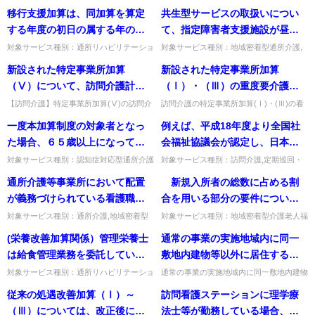
移行支援加算は、同加算を算定
共生型サービスの取扱いについ
する年度の初日の属する年の前
て、指定障害者支援施設が昼間
年の１月から12月（基準に適合
に行う日中活動系サービスは共
対象サービス種別：通所リハビリテーショ
対象サービス種別：地域密着型通所介護,
ン基準種別:介護報酬「移行支援加算」質
通所介護,認知症対応型通所介護基準種別:
しているものとして届け出た年
生型サービスの対象であるか。
新設された特定事業所加算
新設された特定事業所加算
問移行支援加算は、同加算を算定する年度
その他Q&A「障害者施設が日中に提供す
においては、届出の日から同年
の初日の属する年の前年の１...
る共生型サービスについて...
（Ⅴ）について、訪問介護計画
（Ⅰ）・（Ⅲ）の重度要介護者
12月までの期間）において一定
の見直しに当たり全ての職種が
等対応要件である看取り期の利
【訪問介護】特定事業所加算(Ⅴ)の訪問介
訪問介護の特定事業所加算(Ⅰ)・(Ⅲ)の看
の実績をもとに算定ができるも
護計画の見直しに、全職種の関与や会議は
取り期利用者への対応体制でいう「24時
関わることが必要か。また、多
用者への対応体制について、訪
一度本加算制度の対象者となっ
例えば、平成18年度より全国社
のとされているところである
必要か。見直し内容に応じ適切な関係者が
間連絡ができる体制」とは、事業所内で訪
職種協働により行われたことを
問看護ステーション等の看護師
関われば足り、日常業務の...
問介護員等が勤務するこ...
た場合、６５歳以上になっても
会福祉協議会が認定し、日本介
が、令和３年４月から令和４年
どのように表せばよいか。
との連携により24時間連絡でき
対象のままか。
護福祉士会等が実施する「介護
３月においては、従前（令和３
対象サービス種別：認知症対応型通所介護
対象サービス種別：訪問介護,定期巡回・
る体制とは、具体的にどのよう
基準種別:介護報酬「若年性認知症利用者
随時対応型訪問介護看護,夜間対応型訪問
福祉士ファーストステップ研
年度介護報酬改定以前）の基準
通所介護等事業所において配置
新規入所者の総数に占める割
な体制が想定されるか。
受入加算」質問一度本加算制度の対象者と
介護,介護予防訪問入浴介護,訪問入浴介護,
修」については、認知症介護実
に基づいて算定を行っても差し
なった場合、６５歳以上にな...
介護予防特定施設入居者...
が義務づけられている看護職員
合を用いる部分の要件につい
践リーダー研修相当として認め
支えないか。
は、機能訓練指導員を兼ねるこ
て、開設後６月を経過していな
対象サービス種別：通所介護,地域密着型
対象サービス種別：地域密着型介護老人福
られるか。
通所介護,介護予防認知症対応型通所介護,
祉施設基準種別:介護報酬「「日常生活継
とができるか。
い施設は満たさないということ
(栄養改善加算関係）管理栄養士
通常の事業の実施地域内に同一
認知症対応型通所介護基準種別:人員基準
続支援加算」の見直し関係」質問 新規入
か。
「看護職員と機能訓練指導...
所者の総数に占める割合を用...
は給食管理業務を委託している
敷地内建物等以外に居住する要
業者の管理栄養士でも認められ
介護高齢者が少数である場合に
対象サービス種別：通所リハビリテーショ
通常の事業の実施地域内に同一敷地内建物
ン基準種別:介護報酬「介護予防通所介
等以外に居住する要介護高齢者が少数であ
るのか。労働者派遣法により派
ついて、これにより割合が90％
従来の処遇改善加算（Ⅰ）～
訪問看護ステーションに理学療
護・通所リハビリテーション （選択的サ
ることにより割合が90％以上となった場
遣された管理栄養士ではどう
以上となった場合については、
ービス：栄養改善加算）」質問...
合は、同一建物減算の正当な...
（Ⅲ）については、改正後には
法士等が勤務している場合、平