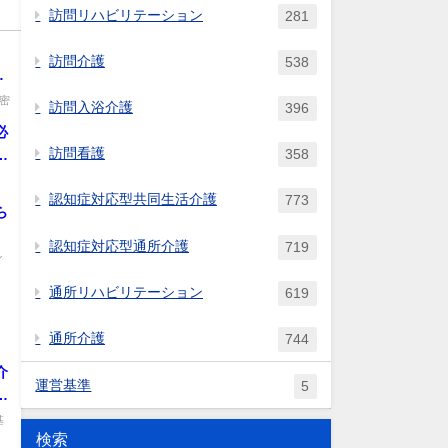
訪問リハビリテーション
281
訪問介護
538
一
密
訪問入浴介護
396
必
訪問看護
358
こ
を
認知症対応型共同生活介護
773
ら
認知症対応型通所介護
719
イ
通所リハビリテーション
619
通所介護
744
に
介
運営基準
5
る
両
基
検索
こ