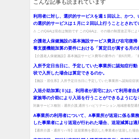
こんな記事も読まれています
利用者に対し、選択的サービスを週１回以上、かつ、
の選択的サービスは１月に２回以上行うこととされて
次の場合は、どのように取り扱うのか。 (1) 利用者が
⚠ このQ&Aは現在は無効です このQ&Aは、その後の制度改正等に
効となっています（処遇改善加算など、要件が変更さ...
む等により、週１回以上実施できなかった場合。 (2)
介護老人保健施設の基本施設サービス費及び在宅復帰
が通所を休む等により、いずれの選択的サービスも月
養支援機能加算の要件における「算定日が属する月の
か実施できなかった場合。 (3) 利用日が隔週で、利用
間」及び「算定日が属する月の前３月間」とはどの範
【介護老人保健施設】基本施設サービス費等の要件の「前6月間」「
２回の利用者に対し、利用日ごとに選択的サービスを
とはどの範囲か。算定を開始する月の前月を含む前6月間又は前3月間を
か。
入所予定日当日に、予定していた事業所に認知症行動
かつ、同一日内に複数の選択的サービスを実施した場合。
状で入所した場合は算定できるのか。
月の第３週目から通所サービスを利用することとなっ
利用者に対し、第３週目と第４週目に選択的サービス
【施設・居住系】入所予定日当日に予定していた事業所へ認知症症状
た場合、緊急対応加算を算定できるか。予定どおりの入所であり算定で
し、そのうち１回は、同一日内に複数の選択的サービ
入浴介助加算(Ⅱ)は、利用者が居宅において利用者自
した場合。
家族等の介助により入浴を行うことができるようにな
目的とするものであるが、この場合の「居宅」とはど
対象サービス種別：通所介護,通所リハビリテーション,地域密着型通
予防認知症対応型通所介護,認知症対応型通所介護基準種別:介護報酬..
場所が想定されるのか。
A事業所の利用者について、A事業所が送迎に係る業
した事業者により送迎が行われた場合、送迎減算は適
のか。また、複数の事業所で第三者に共同で送迎を委
【通所介護・通所リハ等】送迎業務を委託した事業者が送迎した場合
算は適用されるか、共同委託時の同乗は可能か。委託送迎なら適用され
合、各事業所の利用者を同乗させることは可能か。