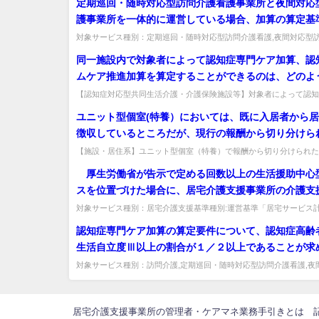
定期巡回・随時対応型訪問介護看護事業所と夜間対応
護事業所を一体的に運営している場合、加算の算定基
職員の割合は一体的に算出すべきか、別個に算出すべ
対象サービス種別：定期巡回・随時対応型訪問介護看護,夜間対応型
準種別:介護報酬「サービス提供体制強化加算」質問定期巡回・随時対応
方を兼務している職員をどちらか一方に寄せてカウン
同一施設内で対象者によって認知症専門ケア加算、認
とは可能か。
ムケア推進加算を算定することができるのは、どのよ
か。
【認知症対応型共同生活介護・介護保険施設等】対象者によって認知
ア加算と認知症チームケア推進加算を算定できる趣旨は。症状に応じて
ユニット型個室(特養）においては、既に入居者から
徴収しているところだが、現行の報酬から切り分けら
費の算定内容についてご教示願いたい。
【施設・居住系】ユニット型個室（特養）で報酬から切り分けられた
算定内容。既に自己負担化した12,000円と居住費全体60,000円の...
厚生労働省が告示で定める回数以上の生活援助中心
スを位置づけた場合に、居宅介護支援事業所の介護支
が市町村に対して届け出なければならないケアプラン
対象サービス種別：居宅介護支援基準種別:運営基準「居宅サービス
プラン）の届出について」質問 厚生労働省が告示で定める回数以上の
体的に何を提出すればよいのか。
認知症専門ケア加算の算定要件について、認知症高齢
生活自立度Ⅲ以上の割合が１／２以上であることが求
いるが、算定方法如何。
対象サービス種別：訪問介護,定期巡回・随時対応型訪問介護看護,夜
問介護,介護予防訪問入浴介護,訪問入浴介護基準種別:介護報酬「認知..
居宅介護支援事業所の管理者・ケアマネ業務手引きとは