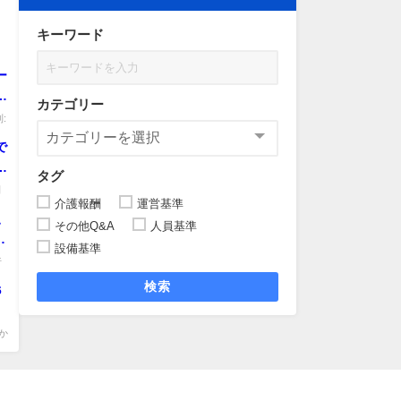
キーワード
ー
ョ
カテゴリー
テ
:
で
取
タグ
利
介護報酬
運営基準
.
、
その他Q&A
人員基準
設備基準
行
検索
6
か