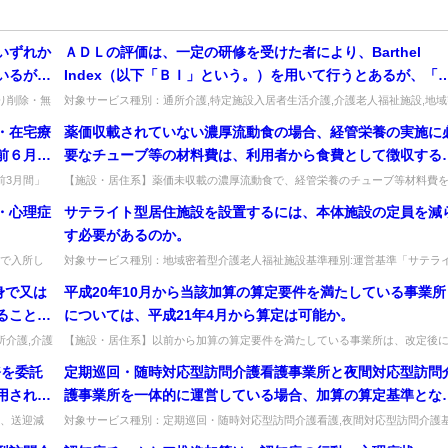
いずれか
ＡＤＬの評価は、一定の研修を受けた者により、Barthel
いるが、
Index（以下「ＢＩ」という。）を用いて行うとあるが、「
通所を休
定の研修」とはなにか。
より削除・無
対象サービス種別：通所介護,特定施設入居者生活介護,介護老人福祉施設,地域
着型通所介護,認知症対応型通所介護,地域密着型特定施設入居者生活...
 利用者
・在宅療
薬価収載されていない濃厚流動食の場合、経管栄養の実施に
に１回し
前６月
要なチューブ等の材料費は、利用者から食費として徴収する
回数が月
囲なの
とは可能か。
前3月間」
【施設・居住系】薬価未収載の濃厚流動食で、経管栄養のチューブ等材料費
実施し、
い...
食費として徴収できるか。徴収することは可能である。出典：平成17年10...
・心理症
サテライト型居住施設を設置するには、本体施設の定員を減
 (4)
す必要があるのか。
た新規の
を実施
で入所し
対象サービス種別：地域密着型介護老人福祉施設基準種別:運営基準「サテラ
きない...
ト型居住施設」質問サテライト型居住施設を設置するには、本体施設の定員...
スを実施
身で又は
平成20年10月から当該加算の算定要件を満たしている事業所
ることを
については、平成21年4月から算定は可能か。
のような
所介護,介護
【施設・居住系】以前から加算の算定要件を満たしている事業所は、改定後
.
算定できるか。要件に該当すれば算定可能である。出典：平成18年4月改定...
務を委託
定期巡回・随時対応型訪問介護看護事業所と夜間対応型訪問
用される
護事業所を一体的に運営している場合、加算の算定基準とな
託する場
職員の割合は一体的に算出すべきか、別個に算出すべきか。
、送迎減
対象サービス種別：定期巡回・随時対応型訪問介護看護,夜間対応型訪問介護
ず、条...
準種別:介護報酬「サービス提供体制強化加算」質問定期巡回・随時対応型...
方を兼務している職員をどちらか一方に寄せてカウントする