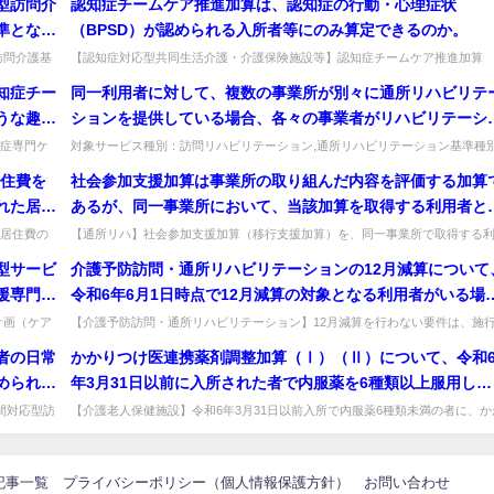
型訪問介
認知症チームケア推進加算は、認知症の行動・心理症状
とは可能か。
準となる
（BPSD）が認められる入所者等にのみ算定できるのか。
きか。両
訪問介護基
【認知症対応型共同生活介護・介護保険施設等】認知症チームケア推進加算
型...
は、BPSDが認められる入所者にのみ算定できるか。BPSD予防等のチーム...
トするこ
知症チー
同一利用者に対して、複数の事業所が別々に通所リハビリテ
うな趣旨
ションを提供している場合、各々の事業者がリハビリテーシ
ンマネジメント加算の算定要件を満たしていれば、リハビリ
症専門ケ
対象サービス種別：訪問リハビリテーション,通所リハビリテーション基準種別
、より...
介護報酬「リハビリテーションマネジメント加算」質問同一利用者に対し...
ーションマネジメント加算を各々算定できるか。
居住費を
社会参加支援加算は事業所の取り組んだ内容を評価する加算
れた居住
あるが、同一事業所において、当該加算を取得する利用者と
得しない利用者がいることは可能か。
居住費の
【通所リハ】社会参加支援加算（移行支援加算）を、同一事業所で取得する
用者としない利用者が混在できるか。混在することはできない。出典：平成2..
型サービ
介護予防訪問・通所リハビリテーションの12月減算について
援専門員
令和6年6月1日時点で12月減算の対象となる利用者がいる場
とは、具
合、いつの時点で要件を満たしていればよいのか。
計画（ケア
【介護予防訪問・通所リハビリテーション】12月減算を行わない要件は、施
生活...
時点でいつまでに満たせばよいか。リハビリ会議は4〜6月に1回以上、L...
者の日常
かかりつけ医連携薬剤調整加算（Ⅰ）（Ⅱ）について、令和
められて
年3月31日以前に入所された者で内服薬を6種類以上服用して
いない者については算定可能か。
間対応型訪
【介護老人保健施設】令和6年3月31日以前入所で内服薬6種類未満の者に、か
.
りつけ医連携薬剤調整加算を算定できるか。加算(Ⅰ)イ・(Ⅱ)は他...
記事一覧
プライバシーポリシー（個人情報保護方針）
お問い合わせ