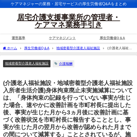
ケアマネジャーの業務・居宅サービスの厚生労働省Q&Aをまとめ
居宅介護支援事業所の管理者・
ケアマネ業務手引き
運営基準
ケアマネジメント
厚生労働省Q＆A
ホーム
厚生労働省Q＆A
地域密着型介護老人福祉施設
(介護老人福祉施
設・地域密着型介護老人福祉施設入所者生活介護)身体拘束廃止未実施減算について
は、「身体拘束の記録を行っていない事実が生じた場合、速やかに改善計画を市町村
地域密着型介護老人福祉施設
介護報酬
長に提出した後、事実が生じた月から3ヵ月後に改善計画に基づく改善状況を市町村長
に報告することとし、事実が生じた月の翌月から改善が認められた月までの間につい
て減算する」こととされているが、施設監査に行った際に身体拘束に係る記録を行っ
ていないことを発見した場合、いつからいつまでが減算となるのか。また、平成18年4
(介護老人福祉施設・地域密着型介護老人福祉施設
月前の身体拘束について記録を行っていなかった場合は、減算の対象となるのか。 ・
入所者生活介護)身体拘束廃止未実施減算について
身体拘束の記録を行っていなかった日：平成18年4月2日 ・記録を行っていなかったこ
とを発見した日：平成18年7月1日 ・改善計画を市町村長に提出した日：平成18年7月5
は、「身体拘束の記録を行っていない事実が生じ
日
た場合、速やかに改善計画を市町村長に提出した
後、事実が生じた月から3ヵ月後に改善計画に基
づく改善状況を市町村長に報告することとし、事
実が生じた月の翌月から改善が認められた月まで
の間について減算する」こととされているが、施