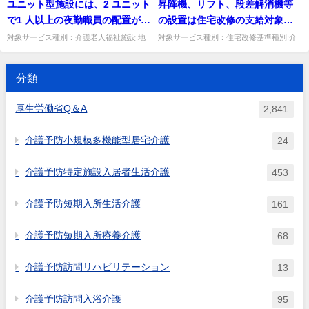
ユニット型施設には、2 ユニット
昇降機、リフト、段差解消機等
入退院を繰り返す場合も算定できるか。同
となっています（処遇改善加算など、要件
一月の再入院は不可、翌月で...
が変更さ...
で1 人以上の夜勤職員の配置が義
の設置は住宅改修の支給対象と
務付けられているが、当該施設
なるか。
対象サービス種別：介護老人福祉施設,地
対象サービス種別：住宅改修基準種別:介
域密着型介護老人福祉施設基準種別:人員
護報酬「段差解消機等の設置」質問昇降
が従来型とユニット型の併設施
基準「夜勤職員【ユニット型施設】ユニッ
機、リフト、段差解消機等の設置は住宅改
設（以下「併設施設」とい
ト数が奇数の場合」質問ユニ...
修の支給対象となるか。回答 ...
分類
う。）であったり、そのユニッ
ト数が奇数であったりした場
厚生労働省Q＆A
2,841
合、どのように配置すればよい
か。
介護予防小規模多機能型居宅介護
24
介護予防特定施設入居者生活介護
453
介護予防短期入所生活介護
161
介護予防短期入所療養介護
68
介護予防訪問リハビリテーション
13
介護予防訪問入浴介護
95