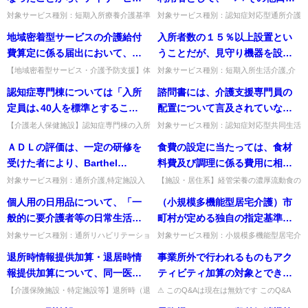
域密着型通所介護（以下「訪問
加算(Ａ)イ(Ⅱ)又はロ(Ⅱ)に変更
やショートステイに弁当を持っ
機能の低下している者又はその
対象サービス種別：短期入所療養介護基準
対象サービス種別：認知症対応型通所介護
介護等」という。）がそれぞれ
して取得することは可能か。 例
種別:運営基準「食費関係」質問食費につ
基準種別:介護報酬「口腔機能向上加算
てきてもよいのか。
おそれのある者」が挙げられて
地域密着型サービスの介護給付
入所者数の１５％以上設置とい
位置付けられた居宅サービス計
えば、月１回のリハビリテーシ
いては、保険外負担となったことから、デ
（通所サービス）」質問口腔機能向上加算
いるが、具体例としてはどのよ
イサービスやショートステイ...
を算定できる利用者として、「...
費算定に係る届出において、市
うことだが、見守り機器を設置
画の数が占める割合、前６月間
ョン会議の開催によりリハビリ
うな者が対象となるか。
町村長から都道府県知事への進
しているベッドが空床であって
に当該指定居宅介護支援事業所
テーションマネジメント加算(Ａ)
【地域密着型サービス・介護予防支援】体
対象サービス種別：短期入所生活介護,介
制等の届出で、進達書（別紙3-2）を事業
護予防短期入所生活介護基準種別:介護報
達書（別紙3-2）を、事業者が市
もよいのか。
において作成された居宅サービ
イ(Ⅰ)又はロ(Ⅰ)を取得し２月間
認知症専門棟については「入所
諮問書には、介護支援専門員の
者から市町村への届出書として使ってよい
酬「夜勤職員配置加算について」質問入所
町村長へ届け出る場合に使用し
ス計画に位置付けられた訪問介
が経過した時点で、月１回のリ
か。届出書と読み替えて使...
者数の１５％以上設置という...
定員は､40人を標準とするこ
配置について言及されていなか
ても差し支えないか。
護等ごとの回数のうちに同一の
ハビリテーション会議の開催が
と。」とされているが入所定員
ったが、配置義務がなくなった
【介護老人保健施設】認知症専門棟の入所
対象サービス種別：認知症対応型共同生活
指定居宅サービス事業者又は指
不要と通所リハビリテーション
定員（標準40人）に上限・下限はある
介護基準種別:人員基準「介護支援専門員
の上限､下限はあるのか。
ということか。
ＡＤＬの評価は、一定の研修を
食費の設定に当たっては、食材
定地域密着型サービス事業者に
計画を作成した医師が判断した
か。40床は看護・介護単位としての標準
の配置」質問諮問書には、介護支援専門員
であり、趣旨を踏まえ適切な定...
の配置について言及されてい...
受けた者により、Barthel
料費及び調理に係る費用に相当
よって提供されたものが占める
場合、３月目から３月に１回の
Index（以下「ＢＩ」という。）
する額を基本とすることとなっ
割合等を説明することを義務づ
リハビリテーション会議の開催
対象サービス種別：通所介護,特定施設入
【施設・居住系】経管栄養の濃厚流動食の
居者生活介護,介護老人福祉施設,地域密着
食費を他より低く設定できるか。食材料
を用いて行うとあるが、「一定
ているが、経管栄養について提
け、それに違反した場合は報酬
によるリハビリテーションマネ
個人用の日用品について、「一
（小規模多機能型居宅介護）市
型通所介護,認知症対応型通所介護,地域密
費・調理費用を基本に、他と区別して別に
の研修」とはなにか。
供される濃厚流動食の場合にお
が減額されるが、令和３年４月
ジメント加算(Ａ)イ(Ⅱ)又はロ
着型特定施設入居者生活...
設定して差し支えない。出典：...
般的に要介護者等の日常生活に
町村が定める独自の指定基準に
ける食費は、その他の場合にお
以前に指定居宅介護支援事業者
(Ⅱ)に変更して取得することはで
最低限必要と考えられるもの」
おいて、有料老人ホームや高齢
対象サービス種別：通所リハビリテーショ
対象サービス種別：小規模多機能型居宅介
ける食費よりコストが低くなる
と契約を結んでいる利用者に対
きないのか。
ン,地域密着型通所介護,通所介護,認知症対
護基準種別:設備基準「有料老人ホーム等
とは、どういったものが想定さ
者賃貸住宅等と同一建物内に事
退所時情報提供加算・退居時情
事業所外で行われるものもアク
ことから、他の食費より低く設
しては、どのように取り扱うの
応型通所介護,短期入所生活介護,短期入所
との併設」質問（小規模多機能型居宅介
れるのか。
業所を設けることは認められな
療養介護,福祉用具貸...
護）市町村が定める独自の指定...
報提供加算について、同一医療
ティビティ加算の対象とできる
定することは可能か。
か。
いとすることは可能か。
機関に入退院を繰り返す場合に
のか。
【介護保険施設・特定施設等】退所時（退
⚠ このQ&Aは現在は無効です このQ&A
居時）情報提供加算は、同一医療機関への
は、その後の制度改正等により削除・無効
おいても算定可能か。