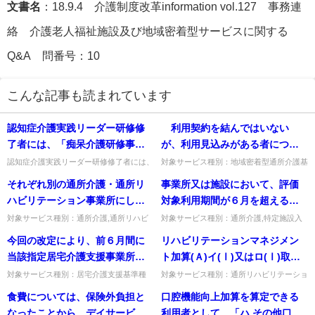
文書名
：18.9.4 介護制度改革information vol.127 事務連
絡 介護老人福祉施設及び地域密着型サービスに関する
Q&A 問番号：10
こんな記事も読まれています
認知症介護実践リーダー研修修
利用契約を結んではいない
了者には、「痴呆介護研修事業
が、利用見込みがある者につい
の実施について」等において規
て、利用契約前に居宅訪問を行
認知症介護実践リーダー研修修了者には、
対象サービス種別：地域密着型通所介護基
「痴呆介護研修事業の実施について」（平
準種別:介護報酬「個別機能訓練加算につ
定する専門課程を修了した者も
い利用者の在宅生活の状況確認
それぞれ別の通所介護・通所リ
事業所又は施設において、評価
成12年老発第623号）及び「痴呆介護研修
いて」質問 利用契約を結んではいない
含むのか。
を行い、利用契約に至った場
事業の円滑な運営につい...
が、利用見込みがある者につい...
ハビリテーション事業所にして
対象利用期間が６月を超えると
合、個別機能訓練加算の算定要
いる場合、それぞれの事業所で
は、どのような意味か。
対象サービス種別：通所介護,通所リハビ
対象サービス種別：通所介護,特定施設入
件を満たすことになるか。
リテーション,地域密着型通所介護基準種
居者生活介護,介護老人福祉施設,地域密着
同時に栄養改善加算又は口腔機
今回の改定により、前６月間に
リハビリテーションマネジメン
別:介護報酬「栄養改善加算・口腔機能向
型通所介護,認知症対応型通所介護,地域密
能向上加算を算定することはで
上加算について」質問それぞ...
着型特定施設入居者生活...
当該指定居宅介護支援事業所に
ト加算(Ａ)イ(Ⅰ)又はロ(Ⅰ)取得
きるのか。
おいて作成された居宅サービス
中で、取得開始から６月間を超
対象サービス種別：居宅介護支援基準種
対象サービス種別：通所リハビリテーショ
別:その他Q&A「契約時の説明について」
ン基準種別:介護報酬「リハビリテーショ
計画の総数のうちに訪問介護、
えていない場合であっても、リ
食費については、保険外負担と
口腔機能向上加算を算定できる
質問今回の改定により、前６月間に当該指
ンマネジメント加算」質問リハビリテーシ
通所介護、福祉用具貸与及び地
ハビリテーションマネジメント
定居宅介護支援事業所におい...
ョンマネジメント加算(Ａ)...
なったことから、デイサービス
利用者として、「ハ その他口腔