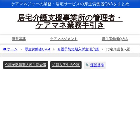
ケアマネジャーの業務・居宅サービスの厚生労働省Q&Aをまとめ
居宅介護支援事業所の管理者・
ケアマネ業務手引き
運営基準
ケアマネジメント
厚生労働省Q＆A
ホーム
厚生労働省Q＆A
介護予防短期入所生活介護
指定介護老人福祉
施設に併設されている一部ユニット型指定短期入所生活介護事業所が、指定の更新の
際に、２つの事業所として指定された場合、それぞれの事業所について、介護老人福
介護予防短期入所生活介護
短期入所生活介護
運営基準
祉施設に併設する事業所となるのか。