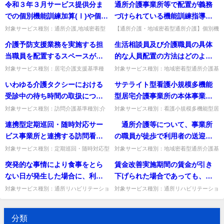
令和３年３月サービス提供分ま
通所介護事業所等で配置が義務
度内に何度でも届出・適用が可能で、同一
質問介護予防サービス計画の作成を居宅介
年度内に3％加算との併用も...
護支援事業所に委託した場合の...
での個別機能訓練加算(Ⅰ)や個別
づけられている機能訓練指導員
機能訓練加算(Ⅱ)を算定している
に加えて、個別機能訓練加算(Ⅰ)
対象サービス種別：通所介護,地域密着型
【通所介護・地域密着型通所介護】個別機
通所介護基準種別:介護報酬「個別機能訓
能訓練加算(Ⅰ)のため、配置義務の機能訓
利用者についても、個別機能訓
イ又はロのために専ら機能訓練
介護予防支援業務を実施する担
生活相談員及び介護職員の具体
練加算(Ⅰ)イ又はロを算定するにあたって
練指導員に加えて別に理学療法士等を配置
練加算(Ⅰ)イ又はロを算定するに
指導員の職務に従事する理学療
の個別機能訓練計画の作成...
する必要があるか。配置基...
当職員を配置するスペースが不
的な人員配置の方法はどのよう
あたり、再度、利用者の居宅で
法士等を配置する必要があるの
足しているため、地域包括支援
なものなのか。
対象サービス種別：居宅介護支援基準種
対象サービス種別：地域密着型通所介護基
の生活状況の確認等を行い、多
か。
別:設備基準「介護予防支援（その他）」
準種別:人員基準「人員基準の弾力化」質
センターとは別の場所に執務室
いわゆる介護タクシーにおける
サテライト型看護小規模多機能
職種協働で個別機能訓練計画を
質問介護予防支援業務を実施する担当職員
問生活相談員及び介護職員の具体的な人員
を確保し、業務を実施すること
を配置するスペースが不足して...
配置の方法はどのようなもの...
受診中の待ち時間の取扱につい
型居宅介護事業所の本体事業所
作成する必要があるのか。
は可能か。
て
である看護小規模多機能型居宅
対象サービス種別：訪問介護基準種別:介
対象サービス種別：看護小規模多機能型居
護報酬「通院等乗降介助」質問いわゆる介
宅介護基準種別:運営基準「訪問看護事業
介護事業者が訪問看護事業者の
連携型定期巡回・随時対応サー
通所介護等について、事業所
護タクシーにおける受診中の待ち時間の取
所の指定を受ける場合の取扱い」質問サテ
指定を併せてうけ、かつ看護小
扱について回答「通院等のた...
ライト型看護小規模多機能型...
ビス事業所と連携する訪問看護
の職員が徒歩で利用者の送迎を
規模多機能型居宅介護サービス
事業所の具体的な要件はどうい
実施した場合には、車両による
対象サービス種別：定期巡回・随時対応型
対象サービス種別：地域密着型通所介護基
の事業と訪問看護の事業が同一
訪問介護看護基準種別:運営基準「連携型
準種別:介護報酬「送迎が実施されない場
うものなのか。
送迎ではないが、送迎を行わな
突発的な事情により食事をとら
賃金改善実施期間の賃金が引き
の事業所において一体的に運営
定期巡回・随時対応型訪問介護看護の取扱
合の評価の見直し」質問 通所介護等につ
い場合の減算対象にはならない
い」質問連携型定期巡回・随...
いて、事業所の職員が徒歩で...
ない日が発生した場合に、利用
下げられた場合であっても、加
されている場合、サテライト型
と考えて良いか。
者負担を徴収しても差し支えな
算の算定額以上の賃金改善が実
看護小規模多機能型居宅介護事
対象サービス種別：通所リハビリテーショ
対象サービス種別：通所リハビリテーショ
ン基準種別:運営基準「食費関係」質問突
ン,地域密着型通所介護,通所介護,認知症対
いか。
施されていれば、特別事情届出
業所の看護職員は当該訪問看護
発的な事情により食事をとらない日が発生
応型通所介護,短期入所生活介護,短期入所
書は提出しなくてもよいのか。
事業所のサテライト事業所とし
した場合に、利用者負担を徴...
療養介護,福祉用具貸...
分類
て、登録者以外に訪問看護を行