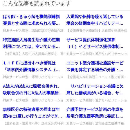
こんな記事も読まれています
はり師・きゅう師を機能訓練指
入退院や転棟を繰り返している
導員とする際に求められる要件
場合の短期集中リハビリテーシ
となる、「理学療法士、作業療
ョン実施加算の算定はどうなる
対象サービス種別：認知症対応型通所介護
【介護療養型医療施設】入退院や転棟を繰
基準種別:人員基準「個別機能訓練加算、
り返す場合の短期集中リハビリテーション
法士、言語聴覚士、看護職員、
のか。
特定施設入居者生活介護の短期
サービス提供体制強化加算
機能訓練体制加算について」質問はり師・
実施加算の算定。同じ施設への再入院は退
柔道整復師又はあん摩マッサー
きゅう師を機能訓練指導員と...
院日から3か月経過が必要（...
利用については、空いている居
（Ⅰ）イとサービス提供体制強
ジ指圧師の資格を有する機能訓
室等を利用しなければならない
化加算（Ⅰ）ロは同時に取得す
【特定施設】入院中の入居者の居室を、同
対象サービス種別：通所リハビリテーショ
練指導員を配置した事業所で6月
意を得て短期利用に活用できるか。プライ
ン,地域密着型通所介護,通所介護,認知症対
が、入院中の入居者の同意があ
ることは可能か。不可である場
ＬＩＦＥに提出すべき情報は
ユニット型介護福祉施設サービ
以上機能訓練指導に従事した経
バシー配慮の上で可。家賃相当額は短期利
応型通所介護,短期入所生活介護,短期入所
れば、入院中の入居者の居室を
合は、サービス提供体制強化加
用者から徴収する旨を明記す...
療養介護,福祉用具貸...
「科学的介護情報システム（Ｌ
ス費を算定する場合の介護・看
験」について、その実務時間・
短期利用に活用することは可能
算（Ⅰ）イを取得していた事業
ＩＦＥ）関連加算に関する基本
護職員の員数について
日数や実務内容に規定はあるの
対象サービス種別：通所リハビリテーショ
【介護老人福祉施設】ユニット型で介護・
か。
所が、実地指導等によって、介
ン,地域密着型通所介護,通所介護,認知症対
看護職員3：1の配置はユニットごとに満
的考え方並びに事務処理手順及
か。
A法人がB法人に吸収合併され、
リハビリテーション会議に欠
護福祉士の割合が60％を下回っ
応型通所介護,短期入所生活介護,短期入所
たす必要があるか。ユニット部分全体で
び様式例の提示について」（令
療養介護,小規模多機...
3：1を満たせばよく、ユニッ...
吸収合併の日にA法人の事業所を
席した構成員がいる場合、サー
ていたことが判明した場合は、
和３年３月16日老老発0316第４
B法人が引 き継ぐ場合は、B法人
ビス担当者会議と同様に照会と
全額返還となるのか。
対象サービス種別：通所リハビリテーショ
対象サービス種別：通所リハビリテーショ
号）の各加算の様式例において
ン,地域密着型通所介護,通所介護,認知症対
ン基準種別:介護報酬「リハビリテーショ
の事業所として新規に申請指定
いう形をとるのか。
規模区分の特例適用の届出は年
介護予防サービス計画の作成を
示されているが、利用者又は入
応型通所介護,短期入所生活介護,短期入所
ン会議」質問 リハビリテーション会議に
を行うのか。それとも変 更届の
療養介護,福祉用具貸...
欠席した構成員がいる場合、...
度内に1度しか行うことができな
居宅介護支援事業所に委託した
所者の評価等に当たっては、当
提出(申請者の名称変更等)により
いのか。
場合の同意は、保健師が行わな
該様式例を必ず用いる必要があ
【通所介護・通所リハ等】規模区分の特例
対象サービス種別：居宅介護支援基準種
扱って差し支えないか。
の届出は年度内1度しかできないのか。年
別:運営基準「介護予防支援（その他）」
ければならないか。
るのか。