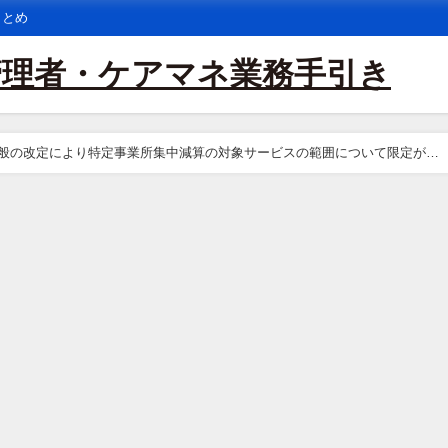
まとめ
管理者・ケアマネ業務手引き
の改定により特定事業所集中減算の対象サービスの範囲について限定が外
％を越えた場合は全利用者について半年間減算と考えてよいか。