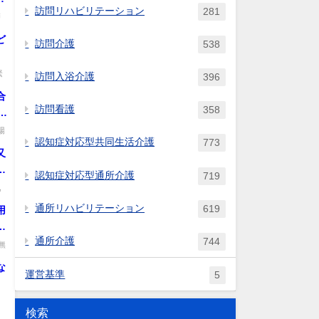
訪問リハビリテーション
281
師
.
ど
訪問介護
538
緊
訪問入浴介護
396
合
訪問看護
358
満
の
場
認知症対応型共同生活介護
773
又
が
認知症対応型通所介護
719
,
通所リハビリテーション
619
用
自
通所介護
744
受
無
ン
な
運営基準
5
了
ビ
」
切
検索