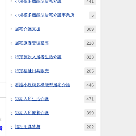
小規模多機能型居宅介護
441
小規模多機能型居宅介護事業所
5
居宅介護支援
309
居宅療養管理指導
218
特定施設入居者生活介護
823
特定福祉用具販売
205
看護小規模多機能型居宅介護
446
短期入所生活介護
471
上
短期入所療養介護
399
は
を
福祉用具貸与
202
看
て