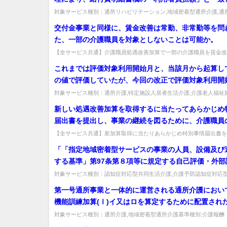
合があるが、事業者においては、この額を明細書に一
対象サービス種別：通所リハビリテーション,地域密着型通所介護,通
症対応型通所介護,短期入所生活介護,短期入所療養介護,福祉用具貸...
よう調整する必要があるか。
交付金事業と同様に、賃金改善は常勤、非常勤等を問
た、一部の介護職員を対象としないことは可能か。
【全サービス共通】介護職員処遇改善加算で一部の介護職員を賃金改
としないことは可能か。法人全体で要件（改善額＞加算収入）を満たせ
これまでは評価対象利用開始月と、当該月から起算し
の値で評価していたが、今回の改正で評価対象利用開
月から起算して６月目となったのは、後の月が１月ず
対象サービス種別：通所介護,特定施設入居者生活介護,介護老人福祉
着型通所介護,認知症対応型通所介護,地域密着型特定施設入居者生活..
うことか。
新しい処遇改善加算を取得するに当たってあらかじめ
届出書を提出し、事業の継続を図るために、介護職員
準（加算による賃金改善分を除く。）を引き下げた上
【全サービス共通】新加算取得に当たりあらかじめ特別事情届出書を
賃金を引き下げてよいか。事前提出ではなく、改善が困難と判明した時
善を行う予定であっても、当該加算の取得は可能なの
「「指定地域密着型サービスの事業の人員、設備及び
する基準」第97条第８項等に規定する自己評価・外部
施等について」において、事業所の外部評価の実施回
対象サービス種別：認知症対応型共同生活介護,介護予防認知症対応
介護基準種別:運営基準「運営推進会議を活用した評価」質問「「指定地
て、本来１年に１回以上のところ、２年に１回とする
第一号通所事業と一体的に運営される通所介護におい
きる場合の要件の一つとして「過去に外部評価を５年
機能訓練加算(Ⅰ)イ又はロを算定するために配置され
て実施している」ことが挙げられているが、運営推進
練指導員が、第一号通所事業の運動器機能向上加算を
対象サービス種別：通所介護,地域密着型通所介護基準種別:介護報酬
ける評価を行った場合、外部評価を実施したとみなし
訓練加算(Ⅰ)イ又はロと第一号通所事業の運動器機能向上加算との関係.
ために配置された機能訓練指導員を兼務できるのか。