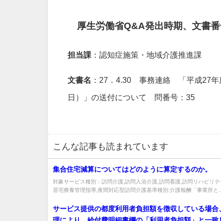
厚生労働省Q&A発出時期、文書番
担当課
：認知症施策・地域介護推進課
文書名
：27．4.30 事務連絡 「平成27年
日）」の送付について 問番号：35
こんな記事も読まれています
集合住宅減算についてはどのように算定するのか。
対象サービス種別：訪問介護,訪問入浴介護,訪問看護,訪問リハビリテ
居宅療養管理指導,夜間対応型訪問介護基準種別:介護報酬「事業所と..
サービス提供の都度利用者負担額を徴収している場合
理により、給付費明細書欄の「利用者負担額」と一致