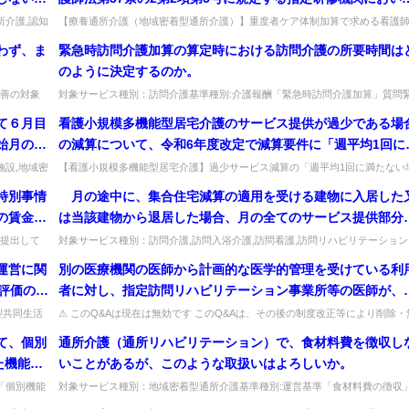
致させる
行われる研修等」とは、どのようなものか。
所介護,認知
【療養通所介護（地域密着型通所介護）】重度者ケア体制加算で求める看護
の研修とは。特定行為研修や認定看護師教育課程・専門看護師教育課程が該当..
わず、ま
緊急時訪問介護加算の算定時における訪問介護の所要時間は
のように決定するのか。
善の対象
対象サービス種別：訪問介護基準種別:介護報酬「緊急時訪問介護加算」質問
ば可能...
急時訪問介護加算の算定時における訪問介護の所要時間はどのように決定す...
て６月目
看護小規模多機能型居宅介護のサービス提供が過少である場
始月の翌
の減算について、令和6年度改定で減算要件に「週平均1回に
れたとい
たない場合」が追加されたが、その場合の減算は当該利用者
施設,地域密
【看護小規模多機能型居宅介護】過少サービス減算の「週平均1回に満たない
.
合」による減算は、当該利用者のみが対象か。そのとおり（当該利用者のみ...
みが減算の対象となるのか。
特別事情
月の途中に、集合住宅減算の適用を受ける建物に入居した
の賃金水
は当該建物から退居した場合、月の全てのサービス提供部分
で賃金改
減算の対象となるのか。
提出して
対象サービス種別：訪問介護,訪問入浴介護,訪問看護,訪問リハビリテーション
点で提...
居宅療養管理指導,夜間対応型訪問介護基準種別:介護報酬「集合住宅...
か。
運営に関
別の医療機関の医師から計画的な医学的管理を受けている利
評価の実
者に対し、指定訪問リハビリテーション事業所等の医師が、
数につい
らは診療を行わず、当該別の医療機関の医師から情報提供を
型共同生活
⚠ このQ&Aは現在は無効です このQ&Aは、その後の制度改正等により削除・
域...
効となっています（処遇改善加算など、要件が変更さ...
ことがで
けてリハビリテーションを計画、指示してリハビリテーショ
て、個別
通所介護（通所リハビリテーション）で、食材料費を徴収し
間継続し
を実施した場合、当該別の医療機関の医師が適切な研修の修
た機能訓
いことがあるが、このような取扱いはよろしいか。
会議にお
等をしていれば、基本報酬から50単位を減じた上で訪問リハ
算定する
「個別機能
対象サービス種別：地域密着型通所介護基準種別:運営基準「食材料費の徴収
て継続年
リテーション料等を算定できることとされている。この「適
..
質問通所介護（通所リハビリテーション）で、食材料費を徴収しないことが...