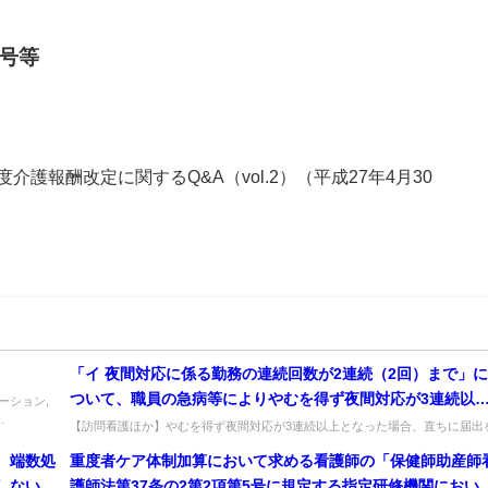
号等
度介護報酬改定に関するQ&A（vol.2）（平成27年4月30
「イ 夜間対応に係る勤務の連続回数が2連続（2回）まで」に
ついて、職員の急病等によりやむを得ず夜間対応が3連続以
ーション,
.
となってしまった場合、直ちに都道府県に届出をし直す必要
【訪問看護ほか】やむを得ず夜間対応が3連続以上となった場合、直ちに届出
し直す必要はあるか。当該勤務が0.5割以内なら要件を満たすとみなされ...
あるか。
、端数処
重度者ケア体制加算において求める看護師の「保健師助産師
しない場
護師法第37条の2第2項第5号に規定する指定研修機関におい