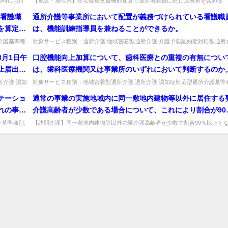
迎時におけ
【施設・居住系】在宅復帰支援機能加算で退所者総数に死亡退所者を含める
...
か、特定施設・GH復帰者は対象か。総数に死亡退所者を含め、特定施設・GH.
は看護職
通所介護等事業所において配置が義務づけられている看護職
を算定す
は、機能訓練指導員を兼ねることができるか。
れた職員
介護基準種
対象サービス種別：通所介護,地域密着型通所介護,介護予防認知症対応型通所
..
護,認知症対応型通所介護基準種別:人員基準「看護職員と機能訓練指導...
8月1日午
口腔機能向上加算について、歯科医療との重複の有無につい
止届出に
は、歯科医療機関又は事業所のいずれにおいて判断するのか
所介護,認知
対象サービス種別：地域密着型通所介護,通所介護,認知症対応型通所介護基準
別:介護報酬「口腔機能向上加算」質問口腔機能向上加算について、歯科...
テーショ
通常の事業の実施地域内に同一敷地内建物等以外に居住する
れの事業
介護高齢者が少数である場合について、これにより割合が90
)を取得
以上となった場合については、正当な理由に該当すると考え
基準種別:
【訪問介護】同一敷地内建物等以外の要介護高齢者が少数で割合90％以上と
...
った場合、正当な理由に該当するか。正当な理由とみなして差し支えない（...
ビリテー
よいか。
ーション