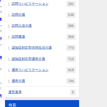
療
訪問リハビリテーション
281
し
他
訪問介護
538
者
生
訪問入浴介護
396
に
前
訪問看護
358
好
尊
認知症対応型共同生活介護
773
ら
め
.
間
認知症対応型通所介護
719
。
種
通所リハビリテーション
619
通所介護
744
修
看
訪
運営基準
5
死
検索