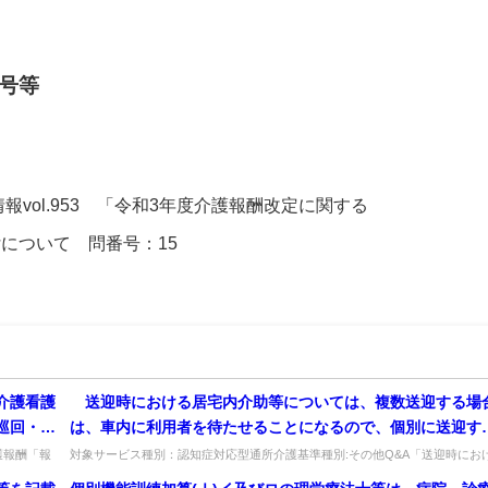
号等
情報vol.953 「令和3年度介護報酬改定に関する
送付について 問番号：15
介護看護
送迎時における居宅内介助等については、複数送迎する場
巡回・随
は、車内に利用者を待たせることになるので、個別に送迎す
訪問看護
場合のみが認められるのか。
護報酬「報
対象サービス種別：認知症対応型通所介護基準種別:その他Q&A「送迎時にお
介護...
る居宅内介助等の評価」質問 送迎時における居宅内介助等については、...
を算定す