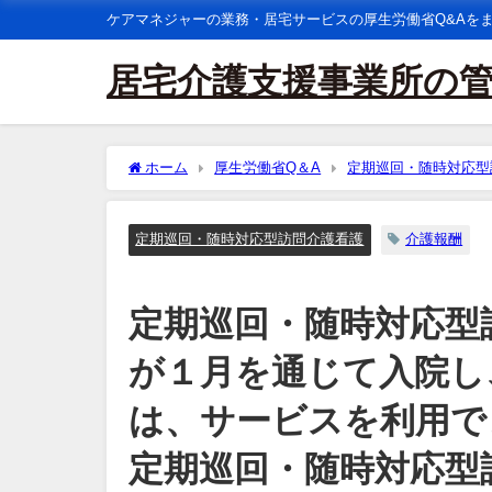
ケアマネジャーの業務・居宅サービスの厚生労働省Q&Aを
居宅介護支援事業所の
ホーム
厚生労働省Q＆A
定期巡回・随時対応型
月を通じて入院し、自宅にいないような場合には、サー
費の算定はできないが、入院している月は、定期巡回・
期間について日割り計算により算定するのか。
定期巡回・随時対応型訪問介護看護
介護報酬
定期巡回・随時対応型
が１月を通じて入院し
は、サービスを利用で
定期巡回・随時対応型