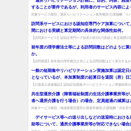
通所リハビリテーション計画に、目的、内容、頻度
ることができるのか。
することが要件であるが、利用者のサービス内容によ
恒常的に屋外でのサービス提供時間が屋内でのサービ
対象サービス種別：通所リハビリテーション基準種別:介護報酬「リ
ション計画」質問 通所リハビリテーション計画に、目的、内容、頻度
間を上回ることがあってもよいか。
訪問系サービスにおける認知症専門ケア加算について
間における実績と算定期間の具体的な関係性如何。
【訪問系サービス】認知症専門ケア加算の前3月の実績と算定期間の
を満たした実績に基づき翌々月から算定でき、満たさなくなると算定不
前年度の理学療法士等による訪問回数はどのように算
か。
【訪問看護】前年度の理学療法士等による訪問回数はどう算出するか
ービス計画書・訪問看護報告書・記録書等を参照して確認する。出典：令
一般の短期集中リハビリテーション実施加算は認定日
となっているが、本加算制度の起算日を退院（所）日
開始日とした理由如何。
【介護老人保健施設】認知症短期集中リハビリテーション実施加算の
退院・利用開始日とした理由は何か。認知症は発症時期が不明確なこと
共生型通所介護（障害福祉制度の生活介護事業所等が
者へ通所介護を行う場合）の場合、定員超過の減算は
対象に、どのように見るべきか。
対象サービス種別：地域密着型通所介護基準種別:介護報酬「共生型
定員超過減算について」質問共生型通所介護（障害福祉制度の生活介護
デイサービス等への送り出しなどの送迎時における
助等について、通所介護事業所等が対応できない場合
介護の利用は可能なのか。居宅内介助等が可能な通所