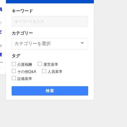
..
員
キーワード
介
て
カテゴリー
。
種
要
タグ
％
介護報酬
運営基準
て
な
その他Q&A
人員基準
設備基準
検索