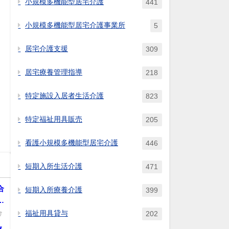
小規模多機能型居宅介護
441
小規模多機能型居宅介護事業所
5
居宅介護支援
309
居宅療養管理指導
218
特定施設入居者生活介護
823
特定福祉用具販売
205
看護小規模多機能型居宅介護
446
短期入所生活介護
471
合
短期入所療養介護
399
る
福祉用具貸与
け
202