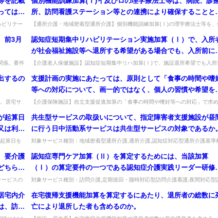
等を記載
個別機能訓練加算(Ⅰ)イ及びロの理学療法士等は、病院、診
っては、
所、訪問看護ステーション等との連携により確保することと
ス提供時
てもよいか。
ハビリテー
【通所介護・地域密着型通所介護】個別機能訓練加算(Ⅰ)の理学療法士等を、
等を...
機関との連携で確保してよいか。事業所への配置が必要で、連携による確...
、前3月
認知症短期集中リハビリテーション実施加算（Ⅰ）で、入所
が社会福祉施設等へ退所する希望がある場合でも、入所前に
活していた居宅を訪問する方が有益な情報が得られる場合等
関係。要件
【介護老人保健施設】認知症短期集中リハ加算(Ⅰ)で、施設退所希望でも入所
可。...
の居宅を訪問してよいか。有益な情報が得られる等、適切と考えられる場...
は、居宅に訪問することとして差し支えないか。
出するの
支援計画の実施にあたっては、原則として「食事の時間や嗜
等への対応について、画一的ではなく、個人の習慣や希望を
重する」こととされるが、具体的にはどのような取組が求め
。居宅サ
【介護保険施設】自立支援促進加算の「食事の時間や嗜好等への対応」で求
和6...
られる取組。個人の習慣・希望を踏まえた食事時間や食器、嗜好への配慮など..
れるのか。
が起算日
共生型サービスの取扱いについて、指定障害者支援施設が昼
又は利用
に行う日中活動系サービスは共生型サービスの対象であるか
起算日を
対象サービス種別：地域密着型通所介護,通所介護,認知症対応型通所介護基準
が多く...
別:その他Q&A「障害者施設が日中に提供する共生型サービスについて...
、要介護
認知症専門ケア加算（Ⅱ）を算定するためには、当該加算
どちらを
（Ⅰ）の算定要件の一つである認知症介護実践リーダー研修
了者に加えて、認知症介護指導者養成研修修了者又は認知症
サービスの
対象サービス種別：訪問介護,定期巡回・随時対応型訪問介護看護,夜間対応型
事業...
問介護,介護予防訪問入浴介護,訪問入浴介護,短期入所生活介護,介護...
護に係る適切な研修修了者を別に配置する必要があるのか。
居宅内介
在宅復帰支援機能加算を算定するにあたり、退所者の総数に
は、訪問
亡により退所した者も含めるのか。
介護事業