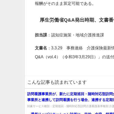
報酬がそのまま算定可能である。
厚生労働省Q&A発出時期、文書番
担当課
：認知症施策・地域介護推進課
文書名
：3.3.29 事務連絡 介護保険最新
Q&A（vol.4）（令和3年3月29日）」の
こんな記事も読まれています
訪問看護事業所が、新たに定期巡回・随時対応型訪問
事業所と連携して訪問看護を行う場合、連携する定期
時対応型訪問介護看護事業所の名称等の届出を行い、
対象サービス種別：定期巡回・随時対応型訪問介護看護基準種別:介
酬について」質問訪問看護事業所が、新たに定期巡回・随時対応型訪問
費を算定することとなるが、いつから当該訪問看護費