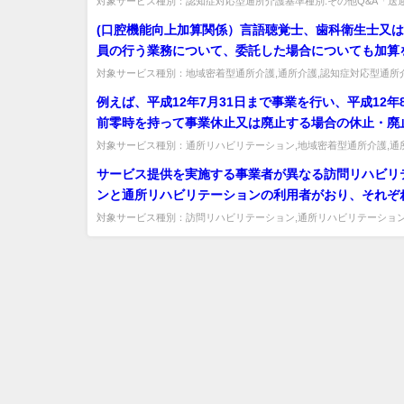
対象サービス種別：認知症対応型通所介護基準種別:その他Q&A「送
る居宅内介助等の評価」質問 デイサービス等への送り出しなどの送迎時
所等を探す必要があるのか。
(口腔機能向上加算関係）言語聴覚士、歯科衛生士又
員の行う業務について、委託した場合についても加算
ることは可能か。また、労働者派遣法に基づく派遣さ
対象サービス種別：地域密着型通所介護,通所介護,認知症対応型通所
別:介護報酬「介護予防通所介護・通所リハビリテーション （選択的サ.
ではどうか。
例えば、平成12年7月31日まで事業を行い、平成12年
前零時を持って事業休止又は廃止する場合の休止・廃
記載する「休止又は廃止の年月日」は如何。
対象サービス種別：通所リハビリテーション,地域密着型通所介護,通
症対応型通所介護,短期入所生活介護,短期入所療養介護,福祉用具貸...
サービス提供を実施する事業者が異なる訪問リハビリ
ンと通所リハビリテーションの利用者がおり、それぞ
所がリハビリテーションマネジメント加算(Ａ)又は(Ｂ
対象サービス種別：訪問リハビリテーション,通所リハビリテーション
介護報酬「リハビリテーションマネジメント加算」質問サービス提供を実
している場合、リハビリテーション会議を通じてリハ
ション計画を作成する必要があるが、当該リハビリテ
会議を合同で開催することは可能か。