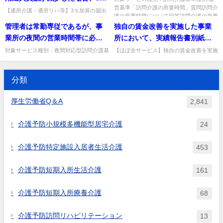
に対して適切に行われていると
営基準「訪問介護の所要時間」質問訪問介
加算算定の届出は年度内に1度し
行為を行う医師とは、当該介護
【通所介護・通所リハ等】3％加算の届出
認められる場合でも、本体施設
護の所要時間について回答訪問介護の所要
は年度内1度しかできないのか。基本的
か行うことができないのか。
老人保健施設の医師を指すもの
時間については、現に要した...
管理者は常勤専従であるが、事
独自の賃金改善を実施した事業
以外の他の社会福祉施設等の栄
に、別の感染症・災害を事由とする場合に
か。
のみ再度算定できる。出典：令...
業所の夜間の営業時間帯に必ず
所において、実績報告書別紙様
養士又は管理栄養士との連携を
勤務しなければならないのか。
式３－１及び３－２における賃
図り、適切な栄養管理が行われ
対象サービス種別：夜間対応型訪問介護基
【ほぼ全サービス】独自の賃金改善を実施
準種別:人員基準「管理者の勤務につい
した場合の実績報告書への記載方法。特定
金改善所要額、グループごとの
ていなければ、置かなければな
て」質問管理者は常勤専従であるが、事業
加算の配分ルール計算のため独自改善分を
平均賃金改善額等について、独
らないのか。
所の夜間の営業時間帯に必ず勤...
区別して記載できる。出典：...
分類
自の賃金改善についてどのよう
な記載すればよいか。
厚生労働省Q＆A
2,841
介護予防小規模多機能型居宅介護
24
介護予防特定施設入居者生活介護
453
介護予防短期入所生活介護
161
介護予防短期入所療養介護
68
介護予防訪問リハビリテーション
13