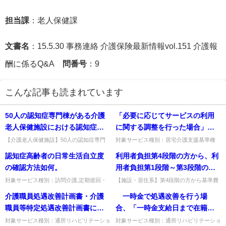
担当課
：老人保健課
文書名
：15.5.30 事務連絡 介護保険最新情報vol.151 介護報
酬に係るQ&A
問番号
：9
こんな記事も読まれています
50人の認知症専門棟がある介護
「必要に応じてサービスの利用
老人保健施設における認知症ケ
に関する調整を行った場合」と
ア加算を算定するための夜勤職
あるが、結果として調整しなか
【介護老人保健施設】50人の認知症専門
対象サービス種別：居宅介護支援基準種
棟で認知症ケア加算を算定するための夜勤
別:介護報酬「緊急時等居宅カンファレン
員の配置は何人必要か。
った場合も算定できるのか。
認知症高齢者の日常生活自立度
利用者負担第4段階の方から、利
職員は何人必要か。20人に1人以上の配置
ス加算」質問「必要に応じてサービスの利
が必要で3人の配置が必要...
用に関する調整を行った場合」...
の確認方法如何。
用者負担第1段階～第3段階の基
準費用額以上を徴収した場合
対象サービス種別：訪問介護,定期巡回・
【施設・居住系】第4段階の方から基準費
随時対応型訪問介護看護,夜間対応型訪問
用額以上を徴収した場合、指導の対象とな
に、指導の対象となるのか。
介護職員処遇改善計画書・介護
一時金で処遇改善を行う場
介護,介護予防訪問入浴介護,訪問入浴介護,
るか。契約により定められるもので指導の
介護予防特定施設入居者...
対象とはならない。出典：平...
職員等特定処遇改善計画書にお
合、「一時金支給日まで在籍し
いて、様式２－１の「(3)賃金改
ている者のみに支給する（支給
対象サービス種別：通所リハビリテーショ
対象サービス種別：通所リハビリテーショ