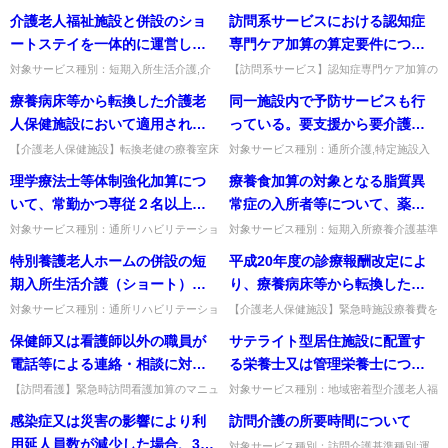
ン,地域密着型通所介護,通所介護,認知症対
ン,地域密着型通所介護,通所介護,認知症対
善を行う賃金項目及び方法」の
日前に退職した者には全く支払
介護老人福祉施設と併設のショ
訪問系サービスにおける認知症
応型通所介護,短期入所生活介護,短期入所
応型通所介護,短期入所生活介護,短期入所
うち、「イ介護職員処遇改善加
われない）」という取扱いは可
療養介護,訪問介護,...
療養介護,福祉用具貸...
ートステイを一体的に運営して
専門ケア加算の算定要件につい
算」と「ロ介護職員等特定処遇
能か。
いる場合、加算の算定基準とな
て、認知症高齢者の日常生活自
対象サービス種別：短期入所生活介護,介
【訪問系サービス】認知症専門ケア加算の
改善加算」の「具体的な取組内
護予防短期入所生活介護基準種別:介護報
認知症高齢者自立度の割合はどう算定する
る職員の割合は一体的に算出す
立度の割合の算定方法如何。
療養病床等から転換した介護老
同一施設内で予防サービスも行
容」で、記載が求められる
酬「サービス提供体制強化加算」質問介護
か。前3月の利用実人員又は利用延人員で
べきか、別個に算出すべきか。
老人福祉施設と併設のショー...
算出し、いずれかで要件を満...
人保健施設において適用される
っている。要支援から要介護に
「（上記取組の開始時期）」
両方を兼務している職員をどち
療養室の床面積の基準に係る経
なった方の評価期間はどうなる
は、どの時点の年月を記載する
【介護老人保健施設】転換老健の療養室床
対象サービス種別：通所介護,特定施設入
らか一方に寄せてカウントする
面積の経過措置でいう「近接」の解釈。談
居者生活介護,介護老人福祉施設,地域密着
過措置（平成18年7月1日以後に
のか。
のか。
理学療法士等体制強化加算につ
療養食加算の対象となる脂質異
ことは可能か。
話室と同じ階で、入所者が療養室と一体的
型通所介護,認知症対応型通所介護,地域密
新築､増築又は全面的な改築が行
に利用できる場合をいう。出...
着型特定施設入居者生活...
いて、常勤かつ専従２名以上の
常症の入所者等について、薬物
われていないもめに限る｡）につ
配置は通常の通所リハの基準に
療法や食事療法により、血液検
対象サービス種別：通所リハビリテーショ
対象サービス種別：短期入所療養介護基準
いては、平成24年4月1日以降、
ン基準種別:介護報酬「理学療法士等体制
種別:介護報酬「療養食加算」質問療養食
加えて配置が必要か。また、通
査の数値が改善された場合で
特別養護老人ホームの併設の短
平成20年度の診療報酬改定によ
「本則の基準を満たしている施
強化加算」質問理学療法士等体制強化加算
加算の対象となる脂質異常症の入所者等に
所リハビリテーションの単位毎
も、療養食加算を算定できる
について、常勤かつ専従２名...
ついて、薬物療法や食事療法...
期入所生活介護（ショート）と
り、療養病床等から転換した介
設との均衡に配慮した評価を行
の配置が必要となるのか。
か。
空床のショートをそれぞれ提供
護老人保健施設に併設される医
う」とされており、「近接する
対象サービス種別：通所リハビリテーショ
【介護老人保健施設】緊急時施設療養費を
ン,地域密着型通所介護,通所介護,認知症対
算定するための医療行為を行う医師とは、
している事業所において、利用
療機関の医師による一定要件下
談話室の面積を当該談話室に近
保健師又は看護師以外の職員が
サテライト型居住施設に配置す
応型通所介護,短期入所生活介護,短期入所
当該老健の医師を指すのか。そのとおり
者が月の途中で、併設のショー
で行われる往診を評価する「緊
接する療養室の定員数で除した
療養介護,訪問介護,...
（当該介護老人保健施設の医師...
電話等による連絡・相談に対応
る栄養士又は管理栄養士につい
トから空床のショートに移動し
急時施設治療管理料」が創設さ
面積を減じた面積以上を満たす
する際のマニュアルには、通知
て、本体施設の栄養士又は管理
【訪問看護】緊急時訪問看護加算のマニュ
対象サービス種別：地域密着型介護老人福
た場合、当該月の特定処遇改善
れた。一方、従来から介護老人
場合は、この限りでない」とあ
アルは、通知の3点のみ記載すればよい
祉施設基準種別:人員基準「サテライト型
で示された3点のみ記載すればよ
栄養士によるサービス提供が、
感染症又は災害の影響により利
訪問介護の所要時間について
加算の区分はどのように取扱う
保健施設が算定できる緊急時施
るが、この「近接」の解釈如
か。3点は最低限の事項で、各事業所で必
居住施設における栄養士又は管理栄養士の
いのか。
サテライト型居住施設の入居者
要な事項も適宜記載する。出典...
配置」質問サテライト型居住...
用延人員数が減少した場合、3％
のか。
設療養費を算定するための医療
何。
対象サービス種別：訪問介護基準種別:運