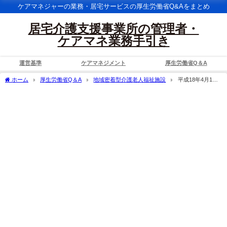
ケアマネジャーの業務・居宅サービスの厚生労働省Q&Aをまとめ
居宅介護支援事業所の管理者・
ケアマネ業務手引き
運営基準
ケアマネジメント
厚生労働省Q＆A
ホーム
厚生労働省Q＆A
地域密着型介護老人福祉施設
平成18年4月1日
にみなし指定された事業所について、市町村は当該事業所の情報を有していないが、
再度事業者から必要書類を提出させることは可能か。