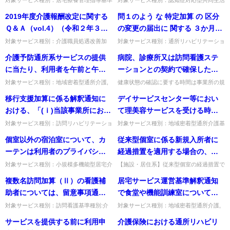
種別:介護報酬「居宅療養管理指導のみの
介護基準種別:介護報酬「医療連携体制加
ス計画欄の記載を要しないこと
2019年度介護報酬改定に関する
問１のよう な 特定加算 の 区分
請求を行うときの居宅サービス計画欄の記
算」質問要支援2について算定できるの
となっているが、インタフェー
載」質問介護給付費明細書(...
か。回答要支援者については、...
Ｑ＆Ａ（vol.4）（令和２年３月
の変更の届出に 関する ３か月間
ス仕様書においては、居宅サー
30日）問４において、「これに
の経過措置 について、訪問介護
対象サービス種別：介護職員処遇改善加
対象サービス種別：通所リハビリテーショ
ビス計画作成区分コードは必須
算・介護職員等特定処遇改善加算基準種
ン,地域密着型通所介護,通所介護,認知症対
より難い合理的な理由がある場
における 特定事業所加算 も同様
介護予防通所系サービスの提供
病院、診療所又は訪問看護ステ
項目となっている、伝送または
別:介護報酬「」質問2019年度介護報酬改
応型通所介護,短期入所生活介護,短期入所
合」の例示及び推計方法例が示
の特例が認められるのか 。
定に関するＱ＆Ａ（vol....
療養介護,訪問介護,...
に当たり、利用者を午前と午後
ーションとの契約で確保した看
磁気媒体で請求する場合には、
されているが、勤続年数が長い
に分けてサービス提供を行うこ
護職員は、営業日ごとに利用者
何を設定するのか。
対象サービス種別：地域密着型通所介護,
健康状態の確認に要する時間は事業所の規
職員が退職し、勤続年数の短い
通所介護,認知症対応型通所介護基準種別:
模に応じ異なるため一概に示せませんが、
とは可能か。
の健康状態の確認を行う必要が
移行支援加算に係る解釈通知に
デイサービスセンター等におい
職員を採用した場合等は、これ
運営基準「介護予防通所介護・通所リハビ
利用者全員に対して適切に健康状態の確認
あるが、その場合どの程度の従
リテーション （サービス...
を行えるよう病院・診療所・...
おける、「(ｉ)当該事業所におけ
て理美容サービスを受ける時間
に該当するのか。またどのよう
事時間が必要か。また、事業所
る評価対象期間の利用者ごとの
帯は、通所サービス開始前又は
に推計するのか。
対象サービス種別：訪問リハビリテーショ
対象サービス種別：地域密着型通所介護基
に駆けつけることができる体制
ン,通所リハビリテーション基準種別:介護
準種別:運営基準「通所サービス利用時の
利用者延月数の合計」は、具体
終了後に限られるか。
個室以外の宿泊室について、カ
従来型個室に係る新規入所者に
とは、どの程度の距離を想定し
報酬「リハビリテーションマネジメント加
理美容サービスの利用」質問デイサービス
的にはどのように算出するか。
算」質問移行支援加算に係...
センター等において理美容サ...
ーテンは利用者のプライバシー
経過措置を適用する場合の、医
ているのか。
が確保されたしつらえとは考え
師の判断について、判断に用い
対象サービス種別：小規模多機能型居宅介
【施設・居住系】従来型個室の経過措置で
護基準種別:設備基準「宿泊室」質問個室
医師の判断に用いる様式は示されるか。様
にくいことから不可とされてい
るための様式等が示されるの
複数名訪問加算（Ⅱ）の看護補
居宅サービス運営基準解釈通知
以外の宿泊室について、カーテンは利用者
式は示されないが、判断を担保する根拠書
るが、アコーディオンカーテン
か。
のプライバシーが確保された...
類を整備しておく必要がある...
助者については、留意事項通知
で食堂や機能訓練室について狭
ではどうか。
において「資格は問わないが、
隘な部屋を多数設置することで
対象サービス種別：訪問看護基準種別:介
対象サービス種別：地域密着型通所介護,
護報酬「複数名訪問加算」質問複数名訪問
通所介護,認知症対応型通所介護基準種別:
秘密保持や安全等の観点から、
面積を確保するべきではない
サービスを提供する前に利用申
介護保険における通所リハビリ
加算（Ⅱ）の看護補助者については、留意
設備基準「機能訓練室等の確保」質問居宅
訪問看護事業所に雇用されてい
が、指定通所介護の単位をさら