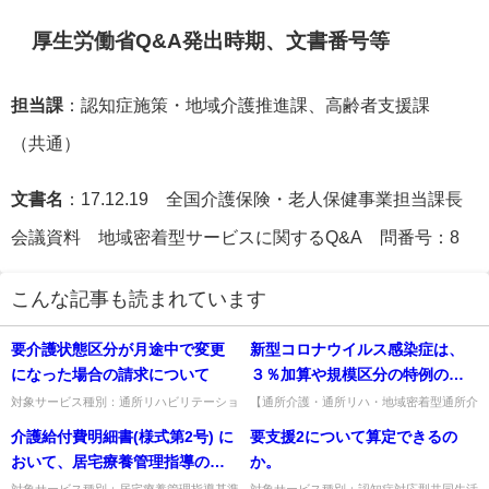
厚生労働省Q&A発出時期、文書番号等
担当課
：認知症施策・地域介護推進課、高齢者支援課
（共通）
文書名
：17.12.19 全国介護保険・老人保健事業担当課長
会議資料 地域密着型サービスに関するQ&A 問番号：8
こんな記事も読まれています
要介護状態区分が月途中で変更
新型コロナウイルス感染症は、
になった場合の請求について
３％加算や規模区分の特例の対
象となる感染症とされている
対象サービス種別：通所リハビリテーショ
【通所介護・通所リハ・地域密着型通所介
ン,地域密着型通所介護,通所介護,認知症対
護等】新型コロナウイルス感染症は3％加
（※）が、令和４年度も引き続
介護給付費明細書(様式第2号) に
要支援2について算定できるの
応型通所介護,短期入所生活介護,短期入所
算や規模区分特例の対象として令和4年度
き同加算や特例の対象となる感
療養介護,福祉用具貸...
も継続。対象外とする際は事...
おいて、居宅療養管理指導のみ
か。
染症と考えてよいか。
の請求を行う場合は居宅サービ
対象サービス種別：居宅療養管理指導基準
対象サービス種別：認知症対応型共同生活