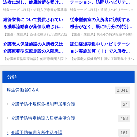
事項通知において「資格は問...
サービス運営基準解釈通知...
込者に対し、健康診断を受ける
テーション、訪問リハビリテー
る必要がある」と明記されてい
にグループ分けして効果的な指
ように求めることはできるか。
ション、介護予防訪問リハビリ
対象サービス種別：短期入所療養介護基準
対象サービス種別：通所リハビリテーショ
るが、従事者の変更のたびに届
定通所介護の提供が期待される
種別:運営基準「サービス利用提供前の健
ン基準種別:介護報酬「医療保険と介護保
また、健康診断書作成にかかる
テーション又は介護予防通所リ
経管栄養について提供されてい
従来型個室の入所者に説明する
けを行う必要があるのか。
場合はこの限りでないとされて
康診断の費用負担とサービス提供拒否」質
険の関係（リハビリテーション）」質問介
費用の負担はどのように取り扱
ハビリテーション以外の介護サ
問サービスを提供する前に利...
護保険における通所リハビリ...
る濃厚流動食が薬価収載されて
機会がなく、既に9月分の特別な
いる。 例えば、既存の建物を利
うべきか。（短期入所生活介
ービスを受けている者であれ
いる場合には、特別食加算及び
室料の契約を交わしてしまった
用するため1室では食堂及び機能
【施設・居住系】薬価収載された濃厚流動
【施設・居住系】9月分の特別な室料契約
護、介護老人保健施設における
ば、疾患別リハビリテーション
食の経管栄養で、栄養マネジメント加算・
を既に交わした場合でも契約変更で経過措
基本食事サービス費は算定でき
が、これから、当該契約を変更
訓練室の面積基準を満たさない
介護老人保健施設の入所者又は
認知症短期集中リハビリテーシ
短期入所療養介護）
料又は疾患別リハビリテーショ
経口移行加算等を算定できるか。それぞれ
置の対象になるか。9月分の室料を受けず
なかったが、今回新たに設けら
し、9月分の特別な室料の支払い
が複数の部屋の面積を合計すれ
の要件を満たせば算定できる...
9月中に契約変更すれば対象...
介護療養型医療施設の入院患者
ョン実施加算（Ⅰ）で入所者が
ン医学管理料を算定できると考
れた栄養管理体制加算、栄養マ
を受けないことで、経過措置の
ば面積基準を満たすような場合
が他の医療機関に治療等のため
退所後生活する居宅又は社会福
えてよいか。 (例）通所介護の
【介護療養型医療施設】他医療機関入院中
【介護老人保健施設】認知症短期集中リハ
ネジメント加算、経口移行加算
対象となることは可能か。
に、通所介護の単位をいくつか
に病床を確保する契約がある場合、利用者
加算(Ⅰ)で居宅等を訪問する職種に限定は
入院する際、病床を引き続き確
祉施設等を訪問する際、訪問す
「個別機能訓練加算」、訪問看
は算定できるか。
にグループ分けし、そのグルー
負担や補足給付はどうなるか。契約に基づ
あるか。職種の限定はないが、居宅等の情
保しておくことについて施設と
る職種に限定はあるか。
護ステーションにおいて看護職
き利用者負担を求めることは...
報を計画作成者に共有でき...
プごとに職員がついて、マンツ
分類
利用者との間に契約が成立して
員に代わり理学療法士又は作業
ーマンに近い形での機能訓練等
いた場合、その際の利用者負担
療法士が行う訪問看護等
厚生労働省Q＆A
の実施を計画している事業者に
2,841
及び補足給付の取扱い如何。
ついては、「効果的な通所介護
介護予防小規模多機能型居宅介護
の提供」が実現できるとして指
24
定して差し支えないと考えるが
介護予防特定施設入居者生活介護
如何。
453
介護予防短期入所生活介護
161