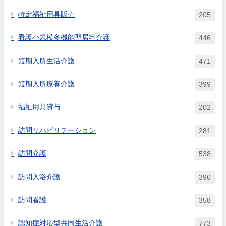
特定福祉用具販売
205
看護小規模多機能型居宅介護
446
短期入所生活介護
471
短期入所療養介護
399
福祉用具貸与
202
訪問リハビリテーション
281
訪問介護
538
訪問入浴介護
396
訪問看護
358
認知症対応型共同生活介護
773