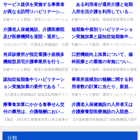
等状況一覧表の「ＡＤＬ維持等
サービス提供を実施する事業者
ある利用者が通所介護と短期
日 老計発第0620001号）厚生
型通所介護,認知症対応型通所介護,地域密
介護,介護予防訪問入浴介護,訪問入浴介護,
加算〔申出〕の有無」が「２
着型特定施設入居者生活...
介護予防特定施設入居者...
が異なる訪問リハビリテーショ
入所生活介護を利用している場
労働省老健局計画課長通知）に
あり」、「ＡＤＬ維持等加算
ンと通所リハビリテーションの
合、それぞれの事業所が個別機
おいて、認知症対応型共同生活
対象サービス種別：通所リハビリテーショ
対象サービス種別：地域密着型通所介護,
Ⅲ」が「２ あり」という記載
ン基準種別:介護報酬「リハビリテーショ
通所介護,認知症対応型通所介護基準種別:
利用者がおり、それぞれの事業
能訓練加算を算定するには、居
介護事業所の計画作成担当者の
介護老人保健施設、介護医療院
短期集中個別リハビリテーショ
することで良いか。
ンマネジメント加算」質問サービス提供を
介護報酬「個別機能訓練加算について」質
所がリハビリテーションマネジ
宅訪問は別々に行う必要がある
研修未修了に係る減算猶予につ
実施する事業者が異なる訪問...
問 ある利用者が通所介護...
及び医療機関を退院・退所した
ン実施加算と認知症短期集中リ
メント加算(Ａ)又は(Ｂ)を取得し
か。
いて示されたが、平成18年4月前
日に訪問看護療養費を算定でき
ハビリテーション実施加算(Ⅰ)・
そのとおりです。介護老人保健施設・介護
対象サービス種別：通所リハビリテーショ
ている場合、リハビリテーショ
（介護支援専門員配置の経過措
医療院・医療機関を退院・退所した日の訪
ン基準種別:介護報酬「生活行為向上リハ
るのは、特別管理加算の対象状
(Ⅱ)を３ケ月実施した後に、利用
有床診療所が指定看護小規模多
口腔機能向上加算について、歯
ン会議を通じてリハビリテーシ
置終了前）から介護支援専門員
問看護は、特別管理加算の対象状態の利用
ビリテーション実施加算」質問短期集中個
態の利用者のほか、主治の医師
者の同意を得て、生活行為の内
者のほか、主治の医師が退院...
別リハビリテーション実施加...
機能型居宅介護事業所を行う場
科医療との重複の有無について
ョン計画を作成する必要がある
を配置しているものの研修を受
が退院・退所した日に訪問看護
容の向上を目標としたリハビリ
合について、有床診療所の病床
は、歯科医療機関又は事業所の
が、当該リハビリテーション会
けていない場合であっても、今
対象サービス種別：看護小規模多機能型居
対象サービス種別：地域密着型通所介護基
が必要と認めた場合でよいか。
テーションが必要であると判断
宅介護基準種別:運営基準「指定」質問有
準種別:介護報酬「口腔機能向上加算」質
を宿泊室として届出できること
いずれにおいて判断するのか。
議を合同で開催することは可能
後の研修修了見込みがあれば減
認知症短期集中リハビリテーシ
事業所規模別の報酬に関する利
された場合、生活行為向上リハ
床診療所が指定看護小規模多機能型居宅介
問口腔機能向上加算について、歯科医療と
となっており、当該病床のうち
か。
算対象とならないと考えてよい
護事業所を行う場合について...
の重複の有無については、歯...
ョン実施加算の要件である「認
用者数の計算に当たり、新規に
ビリテーション実施加算に移行
１病床以上は看護小規模多機能
か。
知症に対するリハビリテーショ
要介護認定を申請中の者が暫定
することができるのか。
【介護老人保健施設】認知症短期集中リハ
対象サービス種別：通所リハビリテーショ
型居宅介護サービス利用者の専
加算の「専門的な研修を修了した医師」の
ン基準種別:介護報酬「規模別報酬関係」
ンに関わる専門的な研修を終了
ケアプランによりサービス提供
療養食加算にかかる食事せん交
介護老人保健施設の入所者又は
用のものとして確保しておくこ
研修とは具体的に何か。認知症の診断・治
質問事業所規模別の報酬に関する利用者数
した医師」の研修とは具体的に
を受けている場合は含まれるの
療・リハの実践方法を含む研...
の計算に当たり、新規に要介...
付の費用は、介護報酬において
介護療養型医療施設の入院患者
ととされているが、当該サービ
何か。
か。
評価されていると解してよい
が他の医療機関に治療等のため
スの利用者がいない場合であっ
【施設・居住系】療養食加算に係る食事せ
【介護療養型医療施設】他医療機関入院中
ん交付の費用は介護報酬で評価されている
に病床を確保する契約がある場合、利用者
か。
入院する際、病床を引き続き確
ても、常時、宿泊室の確保が必
か。評価されている。出典：平成17年10
負担や補足給付はどうなるか。契約に基づ
保しておくことについて施設と
要となるのか。
月改定Q&A追補版（vo...
き利用者負担を求めることは...
分類