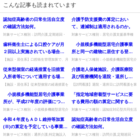
こんな記事も読まれています
認知症高齢者の日常生活自立度
介護予防支援費の算定におい
の確認方法如何。
て、逓減制は適用されるのか。
対象サービス種別：訪問介護,定期巡回・
対象サービス種別：居宅介護支援基準種
随時対応型訪問介護看護,夜間対応型訪問
別:介護報酬「介護予防支援費（逓減
歯科衛生士による口腔ケアが月
小規模多機能型居宅介護事業
介護,介護予防訪問入浴介護,訪問入浴介護,
制）」質問介護予防支援費の算定におい
介護予防特定施設入居者...
て、逓減制は適用されるのか。回答適...
２回以上実施されている場合に
所と同一の建物に居住する登録
算定できることとされている
者が登録定員の８割以上となる
【施設・居住系】口腔衛生管理加算で、月
対象サービス種別：小規模多機能型居宅介
途中入所で口腔ケアが月2回に満たない場
護基準種別:介護報酬「集合住宅と同一の
が、月途中から介護保険施設に
場合の減算が廃止され、登録者
従来型個室の経過措置を旧措置
介護老人保健施設、介護医療院
合も算定できるか。月2回以上実施されて
建物に所在する事業所の地域への展開」質
入所した者について、入所月は
の居所に応じた基本報酬が設け
いなければ算定できない。出...
問 小規模多機能型居宅介護...
入所者等について適用する場合
及び医療機関を退院・退所した
月２回に満たない場合であって
られたが、従来可能とされてい
の認定証の記載方法はどのよう
日に訪問看護療養費を算定でき
【施設・居住系】従来型個室の経過措置を
【訪問看護】退院・退所日に訪問看護を算
も算定できるのか。
た、市町村が定める基準におい
旧措置入所者等に適用する場合の認定証の
定できるのは、特別管理加算対象者のほか
になるのか。
るのは、特別管理加算の対象状
小規模多機能型居宅介護事業
「指定地域密着型サービスに要
て、事業所と同一の建物に居住
記載方法。負担限度額欄は多床室にのみ記
主治医が必要と認めた場合でよいか。その
態の利用者のほか、主治の医師
載し、他の居室区分は「−」...
とおり。出典：令和6年度介...
所が、平成27年度の評価につい
する費用の額の算定に関する基
する登録者の割合の上限を、例
が退院・退所した日に訪問看護
て、改正前の制度に基づき、指
準及び指定地域密着型介護予防
えば、登録定員の５割までと定
対象サービス種別：小規模多機能型居宅介
対象サービス種別：認知症対応型共同生活
が必要と認めた場合でよいか。
護基準種別:運営基準「運営推進介護を活
介護基準種別:介護報酬「認知症対応型共
定外部評価機関との間で既に実
サービスに要する費用の額の算
めることは引き続き可能なの
令和４年度もＡＤＬ維持等加算
認知症高齢者の日常生活自立度
用した評価について」質問 小規模多機能
同生活介護」質問「指定地域密着型サービ
施契約を締結しているが、あく
定に関する基準の制定に伴う実
か。
型居宅介護事業所が、平成2...
スに要する費用の額の算定に...
(Ⅲ)の算定を予定している事業所
の確認方法如何。
までも改正後の手法により評価
施上の留意事項についての一部
は、介護給付費算定に係る体制
対象サービス種別：通所介護,特定施設入
対象サービス種別：訪問介護,定期巡回・
を行わなければならないのか。
改正について」（平成18年6月20
居者生活介護,介護老人福祉施設,地域密着
随時対応型訪問介護看護,夜間対応型訪問