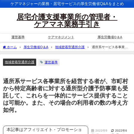
ケアマネジャーの業務・居宅サービスの厚生労働省Q&Aをまとめ
居宅介護支援事業所の管理者・
ケアマネ業務手引き
運営基準
ケアマネジメント
厚生労働省Q＆A
ホーム
厚生労働省Q＆A
地域密着型通所介護
通所系サービス各事業所
を経営する者が、市町村から特定高齢者に対する通所型介護予防事業も受託して、こ
れらを一体的にサービス提供することは可能か。また、その場合の利用者の数の考え
地域密着型通所介護
運営基準
方如何。
通所系サービス各事業所を経営する者が、市町村
から特定高齢者に対する通所型介護予防事業も受
託して、これらを一体的にサービス提供すること
は可能か。また、その場合の利用者の数の考え方
如何。
本記事はアフィリエイト・プロモーショ
2022年6
2022年6