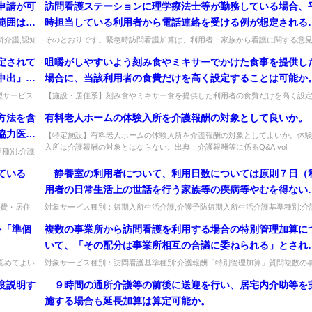
申請が可
訪問看護ステーションに理学療法士等が勤務している場合、
範囲はど
時担当している利用者から電話連絡を受ける例が想定される
が、この場合も速やかに看護師又は保健師に連絡するのか。
所介護,認知
そのとおりです。緊急時訪問看護加算は、利用者・家族から看護に関する意
を求められた場合に常時対応できる体制にあり緊急時訪問を行う体制にある場..
定されて
咀嚼がしやすいよう刻み食やミキサーでかけた食事を提供し
申出」と
場合に、当該利用者の食費だけを高く設定することは可能か
いるの
型サービス
【施設・居住系】刻み食やミキサー食を提供した利用者の食費だけを高く設
...
できるか。特性に応じた調理の手間は介護サービスで評価済みで、負担に差は..
を受けて
方法を含
有料老人ホームの体験入所を介護報酬の対象として良いか。
の申
協力医療
【特定施設】有料老人ホームの体験入所を介護報酬の対象としてよいか。体
指定を受
入所は介護報酬の対象とはならない。出典：介護報酬等に係るQ&A vol...
種別:介護
通常の
...
ている
静養室の利用者について、利用日数については原則７日（
いうこと
用者の日常生活上の世話を行う家族等の疾病等やむを得ない
合、基本
情がある場合は14日）が限度となるが、他の短期入所生活介
記
費・居住
対象サービス種別：短期入所生活介護,介護予防短期入所生活介護基準種別:介
もの。...
報酬「緊急時における基準緩和」質問 静養室の利用者について、利用日...
事業所等の利用調整ができなかった場合など、この利用日数
護と同
を「準個
複数の事業所から訪問看護を利用する場合の特別管理加算に
超えて静養室を連続して利用せざるを得ない場合、その日以
いて、「その配分は事業所相互の合議に委ねられる」とされ
は報酬の算定ができず、かつ定員超過利用にあたると解釈し
いるが、その具体的な内容について
認めてよい
対象サービス種別：訪問看護基準種別:介護報酬「特別管理加算」質問複数の
よいか。
典：...
業所から訪問看護を利用する場合の特別管理加算について、「その配分は事...
度説明す
９時間の通所介護等の前後に送迎を行い、居宅内介助等を
施する場合も延長加算は算定可能か。