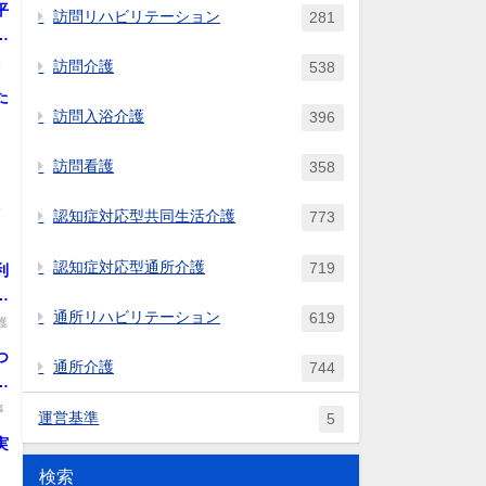
平
訪問リハビリテーション
281
見
訪問介護
538
.
た
訪問入浴介護
396
。
定
訪問看護
358
.
験
認知症対応型共同生活介護
773
認知症対応型通所介護
719
利
事
通所リハビリテーション
619
護
護
を
つ
通所介護
744
後
て
て
事
運営基準
5
実
検索