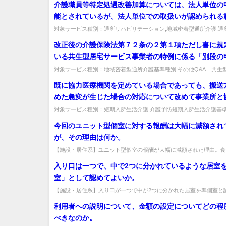
介護職員等特定処遇改善加算については、法人単位の
能とされているが、法人単位での取扱いが認められる
こまでか。
対象サービス種別：通所リハビリテーション,地域密着型通所介護,通
症対応型通所介護,短期入所生活介護,短期入所療養介護,訪問介護,...
改正後の介護保険法第７２条の２第１項ただし書に規
いる共生型居宅サービス事業者の特例に係る「別段の
は具体的にどのような場合に行われることを想定して
対象サービス種別：地域密着型通所介護基準種別:その他Q&A「共生
の指定について」質問改正後の介護保険法第７２条の２第１項ただし書に
か。 （１）例えば、障害福祉制度の生活介護の指定
既に協力医療機関を定めている場合であっても、搬送
いる事業所が、指定申請を行う場合、 （ア）「別段
めた急変が生じた場合の対応について改めて事業所と
出」をしなければ、共生型の通所介護の基準に基づき
機関で書面による合意を得る必要があるか。
対象サービス種別：短期入所生活介護,介護予防短期入所生活介護基準
けることができる （イ）「別段の申出」をすれば、
報酬「医療連携強化加算」質問既に協力医療機関を定めている場合であっ
今回のユニット型個室に対する報酬は大幅に減額され
通所介護の基準に基づき指定を受けることになる と
が、その理由は何か。
か。 （２）介護報酬については、 上記（ア）の場
報酬は所定単位数に９３／１００を乗じた単位数 上
【施設・居住系】ユニット型個室の報酬が大幅に減額された理由。食
費を給付対象外とするため、平均的な居住費相当額を報酬から減額した
（イ）の場合、基本報酬は所定単位数（通常の通所介
入り口は一つで、中で2つに分かれているような居室
じ） ということか。
室」として認めてよいか。
【施設・居住系】入り口が一つで中が2つに分かれた居室を準個室と
か。入り口が分かれていることが必要で、準個室とは認められない。出
利用者への説明について、金額の設定についてどの程
べきなのか。