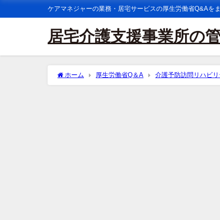
ケアマネジャーの業務・居宅サービスの厚生労働省Q&Aを
居宅介護支援事業所の
ホーム
厚生労働省Q＆A
介護予防訪問リハビリ
護からの理学療法士・作業療法士・言語聴覚士による訪
か。また、12月の計算方法は如何。