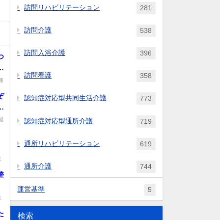
訪問リハビリテーション
281
訪問介護
538
訪問入浴介護
396
つ
テ
訪問看護
358
に
種
こ
ぞ
認知症対応型共同生活介護
773
所
指
認
認知症対応型通所介護
719
月
通所リハビリテーション
619
見
通所介護
744
整
運営基準
5
ス
た
検索