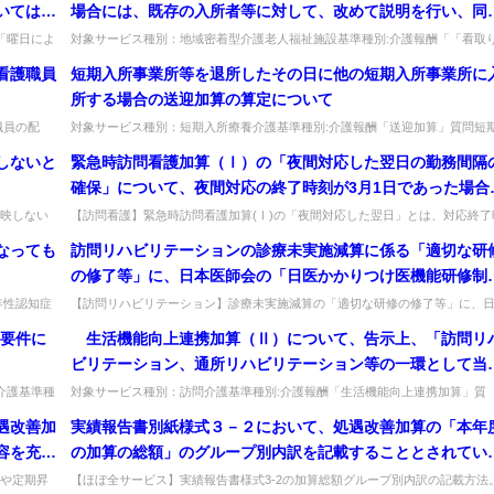
いては、
場合には、既存の入所者等に対して、改めて説明を行い、同
受けた利
を得る必要があるか。
「曜日によ
対象サービス種別：地域密着型介護老人福祉施設基準種別:介護報酬「「看取
..
介護加算」の見直し関係」質問 看取りに関する指針の内容について見直し...
が、曜日
看護職員
短期入所事業所等を退所したその日に他の短期入所事業所に
するかが
所する場合の送迎加算の算定について
る費用の
職員の配
対象サービス種別：短期入所療養介護基準種別:介護報酬「送迎加算」質問短
用の額の
の配置...
入所事業所等を退所したその日に他の短期入所事業所に入所する場合の送迎...
しないと
緊急時訪問看護加算（Ⅰ）の「夜間対応した翌日の勤務間隔
の額の算
確保」について、夜間対応の終了時刻が3月1日であった場合
の額の算
「翌日」の考え方はどうなるか。
の算定に
映しない
【訪問看護】緊急時訪問看護加算(Ⅰ)の「夜間対応した翌日」とは、対応終了
割を...
刻が3月1日の場合いつか。翌日は3月2日に当たる。出典：令和6年度...
額の算定
なっても
訪問リハビリテーションの診療未実施減算に係る「適切な研
要する費
の修了等」に、日本医師会の「日医かかりつけ医機能研修制
定に係る
度」の応用研修の単位を取得した場合は含まれるか。
年性認知症
【訪問リハビリテーション】診療未実施減算の「適切な研修の修了等」に、
12年３
上に...
医かかりつけ医機能研修制度の応用研修の単位取得は含まれるか。含まれる（..
定要件に
生活機能向上連携加算（Ⅱ）について、告示上、「訪問リ
体制等状
ビリテーション、通所リハビリテーション等の一環として当
援）」等
利用者の居宅を訪問する際にサービス提供責任者が同行する
介護基準種
対象サービス種別：訪問介護基準種別:介護報酬「生活機能向上連携加算」質
..
問 生活機能向上連携加算（Ⅱ）について、告示上、「訪問リハビリテーショ..
により」とされているが、「一環」とは具体的にはどのよう
遇改善加
実績報告書別紙様式３－２において、処遇改善加算の「本年
ものか。
容を充て
の加算の総額」のグループ別内訳を記載することとされてい
金改善分
が、どのような記載が可能か。
や定期昇
【ほぼ全サービス】実績報告書様式3-2の加算総額グループ別内訳の記載方法