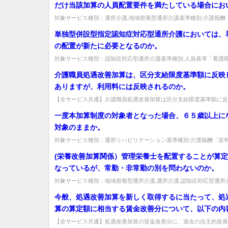
だけ当該加算の人員配置要件を満たしている場合にお
その曜日において理学療法士等から直接訓練の提供を
対象サービス種別：通所介護,地域密着型通所介護基準種別:介護報酬
り個別機能訓練加算(Ⅰ)イとロの算定が異なる場合」質問個別機能訓練.
用者のみが当該加算の算定対象となることとしている
単独型併設型指定認知症対応型通所介護においては、
によって個別機能訓練加算(Ⅰ)イとロのいずれを算定
の配置が新たに必要となるのか。
異なる事業所にあっては、「指定居宅サービスに要す
対象サービス種別：認知症対応型通所介護基準種別:人員基準「看護
額の算定に関する基準、指定居宅介護支援に要する費
置」質問単独型併設型指定認知症対応型通所介護においては、看護職員
介護職員処遇改善加算は、区分支給限度基準額に反映
算定に関する基準、指定施設サービス等に要する費用
ありますが、利用料には反映されるのか。
定に関する基準、指定介護予防サービスに要する費用
定に関する基準、指定介護予防支援に要する費用の額
【全サービス共通】介護職員処遇改善加算は区分支給限度基準額に反
が利用料には反映されるか。限度額には含めず、利用者には通常どおり1
関する基準、指定地域密着型サービスに要する費用の
一度本加算制度の対象者となった場合、６５歳以上に
に関する基準及び指定地域密着型介護予防サービスに
対象のままか。
用の額の算定に関する基準の制定に伴う介護給付費算
対象サービス種別：通所リハビリテーション基準種別:介護報酬「若
体制等に関する届出等における留意点について」（平成
利用者受入加算」質問一度本加算制度の対象者となった場合、６５歳以
(栄養改善加算関係）管理栄養士を配置することが算
月８日老企第41号）に定める「介護給付費算定に係る
なっているが、常勤・非常勤の別を問わないのか。
況一覧表（居宅サービス・施設サービス・居宅介護支
はどのように記載させればよいか。
対象サービス種別：地域密着型通所介護,通所介護,認知症対応型通所
別:介護報酬「介護予防通所介護・通所リハビリテーション （選択的サ.
今般、処遇改善加算を新しく取得するに当たって、処
算の算定額に相当する賃金改善分について、以下の内
ることを労使で合意した場合、算定要件にある当該賃
【全サービス共通】処遇改善加算の賃金改善分に、過去の自主的改善