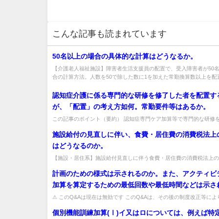
こんな記事も読まれています
50名以上の場合の具体的な計算はどうなるか。
【介護老人福祉施設】障害者生活支援員の配置で、受入障害者が50
合の計算方法。人数を50で除した数に1を加えた常勤換算数以上を配置（
認知症介護に係る専門的な研修を修了した者を配置す
が、「配置」の考え方如何。常勤要件等はあるか。
この記事のポイント（要約） 認知症専門ケア加算等で専門的な研修
者の配置については、常勤等の条件はありませんが、認知症チームケア
施設給付の見直しに伴い、食費・居住費の消費税法上
はどうなるのか。
【施設・居住系】施設給付見直しに伴う食費・居住費の消費税法上の
特別な食費・居住費を除き、従前どおり非課税として取り扱う。出典：平
計画のための様式は示されるのか。また、アクティビ
加算を算定するための最低回数や最低時間などは示さ
か。
⚠ このQ&Aは現在は無効です このQ&Aは、その後の制度改正等に
効となっています（処遇改善加算など、要件が変更さ...
個別機能訓練加算(Ⅰ)イ又はロについては、例えば特