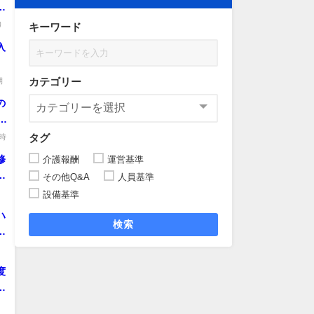
意
り
キーワード
入
カテゴリー
期
の
、
タグ
時
修
介護報酬
運営基準
その他Q&A
人員基準
日
設備基準
.
ハ
検索
該
等
.
な
度
る
。