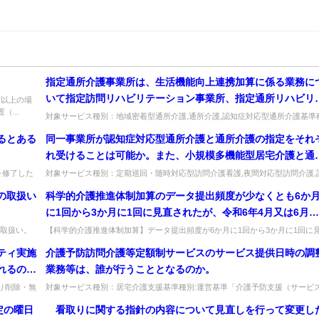
指定通所介護事業所は、生活機能向上連携加算に係る業務に
いて指定訪問リハビリテーション事業所、指定通所リハビリ
名以上の場
...
ーション事業所又は医療提供施設と委託契約を締結し、業務
対象サービス種別：地域密着型通所介護,通所介護,認知症対応型通所介護基準
別:介護報酬「生活機能向上連携加算について」質問指定通所介護事業所...
必要な費用を指定訪問リハビリテーション事業所等に支払う
るとある
同一事業所が認知症対応型通所介護と通所介護の指定をそれ
とになると考えてよいか。
れ受けることは可能か。また、小規模多機能型居宅介護と通
介護ではどうか。可能な場合、都道府県と市町村それぞれに
を修了した
対象サービス種別：定期巡回・随時対応型訪問介護看護,夜間対応型訪問介護,
や研...
知症対応型通所介護,小規模多機能型居宅介護,認知症対応型共同生活介...
定の申請を行う必要があるのか。
の取扱い
科学的介護推進体制加算のデータ提出頻度が少なくとも6か
に1回から3か月に1回に見直されたが、令和6年4月又は6月以
降のいつから3か月に1回提出すればよいか。
取扱い。
【科学的介護推進体制加算】データ提出頻度が6か月に1回から3か月に1回に
成1...
直された後、いつから3か月に1回提出するか。令和6年4月又は6月以...
ティ実施
介護予防訪問介護等定額制サービスのサービス提供日時の調
れるの
業務等は、誰が行うこととなるのか。
より削除・無
対象サービス種別：居宅介護支援基準種別:運営基準「介護予防支援（サービ
調整）」質問介護予防訪問介護等定額制サービスのサービス提供日時の調整...
定の曜日
看取りに関する指針の内容について見直しを行って変更し