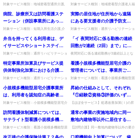
者養成研修修了者又は認知症看
者へ通所介護を行う場合）の場
た時間については、常勤換算方
対象サービス種別：地域密着型通所介護,
対象サービス種別：地域密着型介護老人福
護に係る適切な研修修了者を別
通所介護,認知症対応型通所介護基準種別:
祉施設基準種別:人員基準「特別養護老人
合、定員超過の減算はどちらを
法における職員の勤務延時間数
病院、診療所又は訪問看護ステ
実際の居住地が住所地から遠隔
に配置する必要があるのか。
介護報酬「共生型サービスの定員超過減算
ホームの職員に係る「専従要件」の緩和関
対象に、どのように見るべき
に含まないと考えてよいか。
について」質問共生型通所...
係」質問 職員が時間帯を明...
ーション（併設事業所にあって
にある要支援者の介護予防支援
か。
は、当該併設事業所を併設する
は居住地と住所地のどちらの市
対象サービス種別：短期入所生活介護,介
対象サービス種別：通所リハビリテーショ
護予防短期入所生活介護基準種別:運営基
ン,地域密着型通所介護,通所介護,認知症対
特別養護老人ホーム、病院、診
町村の介護予防支援事業者が行
弁当を持ってくる利用者は、デ
「イ 夜間対応に係る勤務の連続
準「病院等との密接な連携により看護職員
応型通所介護,短期入所生活介護,短期入所
療所、介護老人保健施設、介護
うのか。また、その場合の費用
を確保する場合②」質問病院...
療養介護,福祉用具貸...
イサービスやショートステイの
回数が2連続（2回）まで」につ
医療院、特定施設入居者生活介
負担はどのような取扱いとすれ
利用を断ることはできるのか。
いて、職員の急病等によりやむ
対象サービス種別：通所リハビリテーショ
夜間対応に係る連続勤務が3連続以上とな
護、地域密着型特定施設入居者
ばよいのか。
ン基準種別:運営基準「食費関係」質問弁
った日を含む1か月間の勤務時間割表等上
を得ず夜間対応が3連続以上とな
特定事業所加算及びサービス提
看護小規模多機能型居宅介護の
生活介護又は介護予防特定施設
当を持ってくる利用者は、デイサービスや
の営業時間外に従事する連絡相談担当者の
ってしまった場合、直ちに都道
ショートステイの利用を断る...
各勤務のうち、やむを得ない...
供体制強化加算における介護福
管理者については、事業所ごと
入居者生活介護の指定を受けて
府県に届出をし直す必要はある
祉士又は介護職員基礎研修課程
に専らその職務に従事する常勤
いる施設を含む。以下、病院等
対象サービス種別：通所リハビリテーショ
対象サービス種別：看護小規模多機能型居
か。
ン,地域密着型通所介護,通所介護,認知症対
宅介護基準種別:運営基準「管理者」質問
修了者若しくは一級課程修了者
の管理者を置くこととされてお
という。）との密接な連携によ
小規模多機能型居宅介護事業所
昇給の仕組みとして、それぞれ
応型通所介護,短期入所生活介護,短期入所
看護小規模多機能型居宅介護の管理者につ
とは、各月の前月の末日時点で
り、看護小規模多機能型居宅介
り看護職員を確保する場合、病
療養介護,福祉用具貸...
いては、事業所ごとに専らそ...
は、利用者を認知症の高齢者や
『①経験②資格③評価のいずれ
資格を取得している者とされて
護事業所の管理上支障がない場
院等の看護職員が必要に応じて
要介護3以上の者、要支援者など
かに応じた昇給の仕組みを設け
対象サービス種別：小規模多機能型居宅介
【ほぼ全サービス】処遇改善加算(Ⅰ)の昇
いるが、その具体的取扱いにつ
合には、同一敷地内にある他の
指定（介護予防）短期入所生活
護基準種別:運営基準「利用者の限定」質
給の仕組みで、経験・資格・評価を組み合
に限定することは可能か。
ること』という記載があるが、
訪問看護体制減算については、
通常の事業の実施地域内に同一
いて示されたい。
事業所、施設等若しくは事業所
介護事業所の利用者の健康状態
問小規模多機能型居宅介護事業所は、利用
わせて要件を定めてよいか。組み合わせて
これらを組み合わせて昇給の要
者を認知症の高齢者や要介護...
定めても差し支えない。出...
サテライト型看護小規模多機能
敷地内建物等以外に居住する要
に併設する指定介護療養型医療
の確認を行うこととされている
件を定めてもいいか。
型居宅介護事業所及びその本体
介護高齢者が少数である場合に
施設（療養病床を有する診療所
が、具体的にはどのような場合
対象サービス種別：看護小規模多機能型居
【訪問介護】同一敷地内建物等以外の要介
宅介護基準種別:介護報酬「サテライト体
護高齢者が少数で割合90％以上となった
事業所である看護小規模多機能
ついて、これにより割合が90％
に限る）、介護医療院等の職務
に利用者の健康状態の確認を行
改正後の介護保険法第７２条の
口腔機能向上加算について、歯
制未整備減算」質問訪問看護体制減算につ
場合、正当な理由に該当するか。正当な理