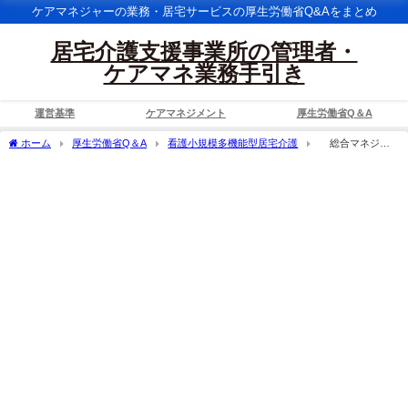
ケアマネジャーの業務・居宅サービスの厚生労働省Q&Aをまとめ
居宅介護支援事業所の管理者・
ケアマネ業務手引き
運営基準
ケアマネジメント
厚生労働省Q＆A
ホーム
厚生労働省Q＆A
看護小規模多機能型居宅介護
総合マネジメ
ント体制強化加算について、利用者の心身の状況等に応じて、随時、関係者（小規模
多機能型居宅介護の場合は、介護支援専門員、看護師、准看護師、介護職員その他の
関係者）が共同して個別サービス計画の見直しを行うこととされているが、個別サー
ビス計画の見直しに当たり全ての職種が関わることが必要か。また、個別サービス計
画の見直しが多職種協働により行われたことを、どのように表せばよいか。