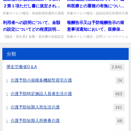
型居宅介護事業所それぞれにお
以上となった場合については、
に従事することができるとされ
う必要があるのか。
いては、サテライト型看護小...
由とみなして差し支えない（...
２第１項ただし書に規定されて
科医療との重複の有無について
いて届出し、該当する場合にそ
正当な理由に該当すると考えて
ているが、医師が管理者になる
いる共生型居宅サービス事業者
は、歯科医療機関又は事業所の
対象サービス種別：地域密着型通所介護基
対象サービス種別：認知症対応型通所介護
れぞれが算定するものである
よいか。
ことは可能であるか。
準種別:その他Q&A「共生型サービスの指
基準種別:介護報酬「口腔機能向上加算」
の特例に係る「別段の申出」と
いずれにおいて判断するのか。
利用者への説明について、金額
報酬告示又は予防報酬告示の留
が、サテライト体制未整備減算
定について」質問改正後の介護保険法第７
質問口腔機能向上加算について、歯科医療
は具体的にどのような場合に行
２条の２第１項ただし書に...
との重複の有無については、...
の設定についてどの程度説明す
意事項通知において、医療保険
については、サテライト型看護
われることを想定しているの
べきなのか。
から介護保険のリハビリテーシ
小規模多機能型居宅介護事業所
【施設・居住系】食費・居住費の金額設定
対象サービス種別：訪問リハビリテーショ
か。 （１）例えば、障害福祉制
について利用者にどの程度説明すべきか。
ン,通所リハビリテーション基準種別:運営
ョンに移行する者の情報提供に
及び本体事業所のいずれか一方
度の生活介護の指定を受けてい
同意が得られるよう具体的内容を説明し、
基準「リハビリテーション計画書」質問報
当たっては「リハビリテーショ
が訪問看護体制減算を算定して
算出式等の詳細は求めがあれ...
酬告示又は予防報酬告示の...
る事業所が、指定申請を行う場
分類
ン・個別機能訓練、栄養管理及
いる場合に、サテライト体制が
合、 （ア）「別段の申出」を
び口腔管理の実施に関する基本
減算型であるとして、サテライ
しなければ、共生型の通所介護
厚生労働省Q＆A
2,841
的な考え方並びに事務処理手順
ト型看護小規模多機能型居宅介
の基準に基づき指定を受けるこ
及び様式例の提示について」
護事業所及び本体事業所の両方
とができる （イ）「別段の申
介護予防小規模多機能型居宅介護
24
（令和３年３月16日老認発0316
においてサテライト体制未整備
出」をすれば、通常の通所介護
第３号、老老発0316第２号）の
減算を算定するという理解でよ
の基準に基づき指定を受けるこ
介護予防特定施設入居者生活介護
453
別紙様式２－２－１を用いるこ
いか。
とになる ということか。 （２）
ととされている。別紙様式２－
介護報酬については、 上記
介護予防短期入所生活介護
161
２－１はBarthel Index が用いら
（ア）の場合、基本報酬は所定
れているが、情報提供をする医
単位数に９３／１００を乗じた
介護予防短期入所療養介護
68
師と情報提供を受ける医師との
単位数 上記（イ）の場合、基
間で合意している場合には、