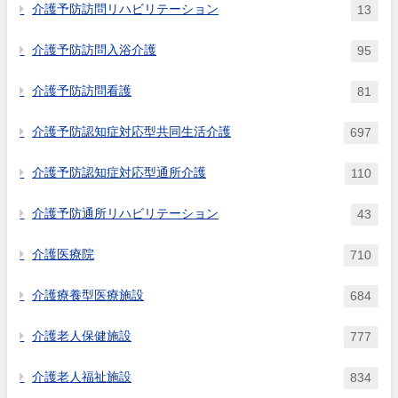
本報酬は所定単位数（通常の通
介護予防訪問リハビリテーション
13
FIM（Functional
所介護と同じ） ということか。
Independence Measure）を用
介護予防訪問入浴介護
95
いて評価してもよいか。
介護予防訪問看護
81
介護予防認知症対応型共同生活介護
697
介護予防認知症対応型通所介護
110
介護予防通所リハビリテーション
43
介護医療院
710
介護療養型医療施設
684
介護老人保健施設
777
介護老人福祉施設
834