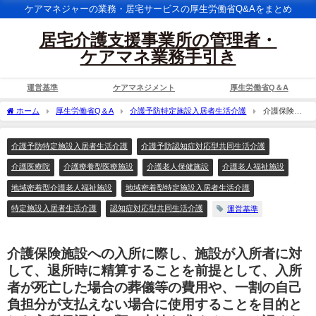
ケアマネジャーの業務・居宅サービスの厚生労働省Q&Aをまとめ
居宅介護支援事業所の管理者・
ケアマネ業務手引き
運営基準
ケアマネジメント
厚生労働省Q＆A
ホーム
厚生労働省Q＆A
介護予防特定施設入居者生活介護
介護保険施
設への入所に際し、施設が入所者に対して、退所時に精算することを前提として、入
所者が死亡した場合の葬儀等の費用や、一割の自己負担分が支払えない場合に使用す
介護予防特定施設入居者生活介護
介護予防認知症対応型共同生活介護
ることを目的とした入所保証金の類の支払を求めることは認められるか。
介護医療院
介護療養型医療施設
介護老人保健施設
介護老人福祉施設
地域密着型介護老人福祉施設
地域密着型特定施設入居者生活介護
特定施設入居者生活介護
認知症対応型共同生活介護
運営基準
介護保険施設への入所に際し、施設が入所者に対
して、退所時に精算することを前提として、入所
者が死亡した場合の葬儀等の費用や、一割の自己
負担分が支払えない場合に使用することを目的と