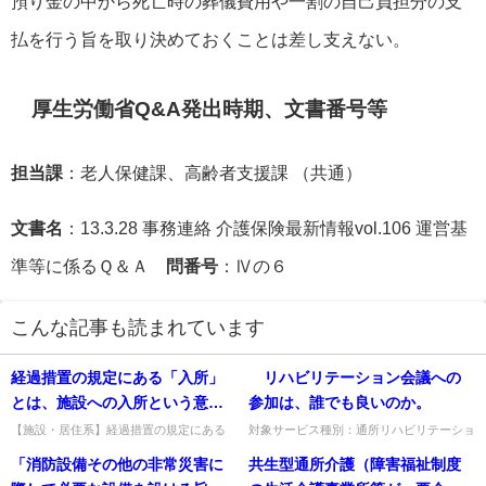
預り金の中から死亡時の葬儀費用や一割の自己負担分の支
払を行う旨を取り決めておくことは差し支えない。
厚生労働省Q&A発出時期、文書番号等
担当課
：老人保健課、高齢者支援課 （共通）
文書名
：13.3.28 事務連絡 介護保険最新情報vol.106 運営基
準等に係るＱ＆Ａ
問番号
：Ⅳの６
こんな記事も読まれています
経過措置の規定にある「入所」
リハビリテーション会議への
とは、施設への入所という意味
参加は、誰でも良いのか。
か、それとも、個室への入所と
【施設・居住系】経過措置の規定にある
対象サービス種別：通所リハビリテーショ
「入所」は施設への入所か個室への入所
ン基準種別:介護報酬「リハビリテーショ
いう意味か。
「消防設備その他の非常災害に
共生型通所介護（障害福祉制度
か。個室への入所という意味である。出
ン会議」質問 リハビリテーション会議へ
典：平成17年10月改定Q&A追...
の参加は、誰でも良いのか。...