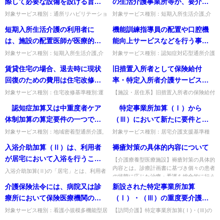
際して必要な設備を設ける旨を
の生活介護事業所等が、要介護
規定する」とされているが、そ
者へ通所介護を行う場合）の場
対象サービス種別：通所リハビリテーショ
対象サービス種別：短期入所生活介護,介
ン,地域密着型通所介護,通所介護,認知症対
護予防短期入所生活介護基準種別:介護報
の具体的内容如何。
合、定員超過の減算はどちらを
短期入所生活介護の利用者に
機能訓練指導員の配置や口腔機
応型通所介護,短期入所生活介護,短期入所
酬「共生型サービスの定員超過減算につい
対象に、どのように見るべき
療養介護,福祉用具貸...
て」質問共生型通所介護（障...
は、施設の配置医師が医療的な
能向上サービスなどを行う事業
か。
処置を行うものと考えるが、医
所の場合、入居者に対してもサ
対象サービス種別：短期入所生活介護,介
対象サービス種別：認知症対応型通所介護
護予防短期入所生活介護基準種別:介護報
基準種別:運営基準「機能訓練や口腔機能
療連携強化加算においては、利
ービスを行うことは可能か。ま
賃貸住宅の場合、退去時に現状
旧措置入所者として保険給付
酬「医療連携強化加算」質問短期入所生活
向上サービス」質問機能訓練指導員の配置
用者の主治医や協力医療機関に
た、可能な場合、入居者から費
介護の利用者には、施設の配...
や口腔機能向上サービスなど...
回復のための費用は住宅改修の
率・特定入所者介護サービス費
優先的に連絡を取ることが求め
用を徴収してもよいのか。
支給対象となるか。
の負担限度額が減免されていた
対象サービス種別：住宅改修基準種別:運
【施設・居住系】旧措置入所者の保険給付
られているのか。
営基準「賃貸住宅退去時の改修費用」質問
率・負担限度額の減免は継続するか。継続
場合、同減免は継続するのか。
認知症加算又は中重度者ケア
特定事業所加算（Ⅰ）から
賃貸住宅の場合、退去時に現状回復のため
することとなる。出典：介護給付費算定に
の費用は住宅改修の支給対象...
係る体制等状況一覧表等（v...
体制加算の算定要件の一つであ
（Ⅲ）において新たに要件とさ
る専従の認知症介護実践者研修
れた、他の法人が運営する居宅
対象サービス種別：地域密着型通所介護,
対象サービス種別：居宅介護支援基準種
通所介護,認知症対応型通所介護基準種別:
別:介護報酬「特定事業所加算について」
等修了者又は看護職員は、通所
介護支援事業者と共同での事例
入浴介助加算（Ⅱ）は、利用者
褥瘡対策の具体的内容について
介護報酬「認知症加算・中重度者ケア体制
質問 特定事業所加算（Ⅰ）から（Ⅲ）に
介護を行う時間帯を通じて事業
検討会、研修会等については、
加算について」質問 認知...
おいて新たに要件とされた、他...
が居宅において入浴を行うこと
【介護療養型医療施設】褥瘡対策の具体的
所に１名以上配置されていれ
市町村や地域の介護支援専門員
内容とは。診療計画書に基づき個々の患者
ができるようになることを目的
入浴介助加算(Ⅱ)の「居宅」とは、利用者
ば、複数単位におけるサービス
の職能団体等と共同して実施し
の状態に応じた治療・看護を総合的に行う
の自宅（高齢者住宅の居室内・共同の浴室
とするものであるが、この場合
（体位変換等でも算定可）。...
介護保険法令には、病院又は診
新設された特定事業所加算
提供を行っている場合でも、そ
た場合も評価の対象か。
を含む）のほか、利用者の親族の自宅が想
の「居宅」とはどのような場所
定されます。なお自宅に浴...
療所において保険医療機関の指
（Ⅰ）・（Ⅲ）の重度要介護者
れぞれの単位の利用者が加算の
が想定されるのか。
定があったときには、複合型サ
等対応要件である看取り期の利
算定対象になるのか。
対象サービス種別：看護小規模多機能型居
【訪問介護】特定事業所加算(Ⅰ)・(Ⅲ)の
宅介護基準種別:介護報酬「事業所が病院
看取り期対応で求める「24時間連絡でき