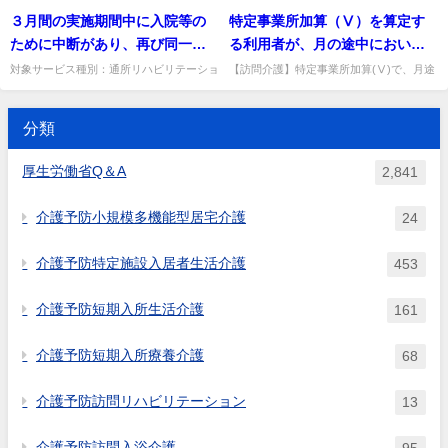
介護に要する備品は居住費の範囲に含める
居者生活介護,介護老人福祉施設,地域密着
を用いて行うとあるが、「一定
３月間の実施期間中に入院等の
特定事業所加算（Ⅴ）を算定す
可能か。
か。介護報酬で評価しており、居住費には
型通所介護,認知症対応型通所介護,地域密
の研修」とはなにか。
含めない。出典：平成17年...
着型特定施設入居者生活...
ために中断があり、再び同一事
る利用者が、月の途中におい
業所の利用を開始した場合、実
て、転居等により中山間地域等
対象サービス種別：通所リハビリテーショ
【訪問介護】特定事業所加算(Ⅴ)で、月途
ン基準種別:介護報酬「認知症短期集中リ
中に中山間地域等から居住地が変わった場
施は可能か。
からそれ以外の地域（又はその
ハビリテーション実施加算」質問３月間の
合の加算対象。該当地域に居住する期間の
逆）に居住地が変わった場合、
実施期間中に入院等のために...
サービス提供分のみが対象...
分類
加算の対象はどうなるのか。
厚生労働省Q＆A
2,841
介護予防小規模多機能型居宅介護
24
介護予防特定施設入居者生活介護
453
介護予防短期入所生活介護
161
介護予防短期入所療養介護
68
介護予防訪問リハビリテーション
13
介護予防訪問入浴介護