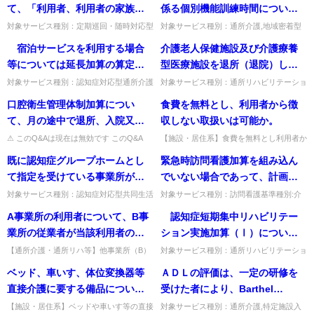
合は、サービス提供体制強化加
又はその家族の自署又は押印...
療養介護,福祉用具貸...
て、「利用者、利用者の家族、
係る個別機能訓練時間について
算（Ⅰ）イを取得していた事業
地域の代表者、市町村の職員又
は、個別機能訓練計画に定めた
対象サービス種別：定期巡回・随時対応型
対象サービス種別：通所介護,地域密着型
所が、実地指導等によって、介
訪問介護看護,夜間対応型訪問介護,認知症
通所介護基準種別:介護報酬「個別機能訓
は地域包括支援センターの職
訓練項目の実施に必要な１回あ
宿泊サービスを利用する場合
介護老人保健施設及び介護療養
護福祉士の割合が60％を下回っ
対応型通所介護,小規模多機能型居宅介護,
練加算(Ⅰ)イ及びロの訓練時間」質問個別
員、小規模多機能型居宅介護に
たりの訓練時間を考慮し適切に
認知症対応型共同生活介...
機能訓練加算(Ⅰ)イ及び...
等については延長加算の算定が
型医療施設を退所（退院）した
ていたことが判明した場合は、
ついて知見を有する社等」とあ
設定することとなっているが、
不可とされたが、指定居宅サー
日及び短期入所療養介護のサー
全額返還となるのか。
対象サービス種別：認知症対応型通所介護
対象サービス種別：通所リハビリテーショ
るが、これらの者は必ず構成員
具体的な目安はあるのか。
基準種別:介護報酬「延長加算の見直し」
ン,地域密着型通所介護,通所介護,認知症対
ビス等の基準省令96条第３項第
ビス終了日（退所日）におい
口腔衛生管理体制加算につい
食費を無料とし、利用者から徴
とする必要があるのか。 また、
質問 宿泊サービスを利用する場合等につ
応型通所介護,短期入所生活介護,短期入所
２号に規定する利用料は、宿泊
て、訪問看護費、訪問リハビリ
いては延長加算の算定が不可...
療養介護,福祉用具貸...
て、月の途中で退所、入院又は
収しない取扱いは可能か。
同一人が「利用者の家族」と
サービスとの区分がされていれ
テーション費、居宅療養管理指
外泊した場合や月の途中から入
「地域の代表者(町内会役員
⚠ このQ&Aは現在は無効です このQ&A
【施設・居住系】食費を無料とし利用者か
ば算定することができるか。
導費及び通所リハビリテーショ
は、その後の制度改正等により削除・無効
ら徴収しない取扱いは可能か。法改正の趣
所した場合にはどのように取り
等）」、「地域住民の代表者(民
既に認知症グループホームとし
緊急時訪問看護加算を組み込ん
ン費は算定できないとされてい
となっています（処遇改善加算など、要件
旨や質低下のおそれから適当でないと考え
扱えばよいのか。
生委員等）」と「知見を有する
が変更さ...
られる。出典：平成17年1...
て指定を受けている事業所が、
でいない場合であって、計画外
るが、退所日において福祉系サ
者」などを兼ねることは可能
サテライト事業所に移行するこ
の訪問看護を行った場合に、支
ービス（訪問介護等）を利用し
対象サービス種別：認知症対応型共同生活
対象サービス種別：訪問看護基準種別:介
か。
介護,介護予防認知症対応型共同生活介護,
護報酬「計画外の訪問看護加算」質問緊急
とは可能か。
給限度額に余裕がある場合は、
た場合は別に算定できるか。
A事業所の利用者について、B事
認知症短期集中リハビリテー
小規模多機能型居宅介護,介護予防小規模
時訪問看護加算を組み込んでいない場合で
居宅サービス計画の変更で介護
多機能型居宅介護,看護小...
あって、計画外の訪問看護を...
業所の従業者が当該利用者の居
ション実施加算（Ⅰ）について
保険から給付されるか。
宅とA事業所との間の送迎を行っ
は、「1週に2日を標準」とある
【通所介護・通所リハ等】他事業所（B）
対象サービス種別：通所リハビリテーショ
の従業者がA事業所利用者を送迎した場
ン基準種別:介護報酬「認知症短期集中リ
た場合、送迎減算は適用される
が、1週2日の計画が作成されて
ベッド、車いす、体位変換器等
ＡＤＬの評価は、一定の研修を
合、送迎減算は適用されるか、同乗は可能
ハビリテーション実施加算」質問 認知症
のか。また、B事業所の従業者が
いる場合で、やむを得ない理由
か。原則適用（雇用契約があれ...
短期集中リハビリテーション...
直接介護に要する備品について
受けた者により、Barthel
送迎を行う際にA事業所とB事業
がある時は、週１日でも算定可
は、居住費範囲に含めるのか。
Index（以下「ＢＩ」という。）
【施設・居住系】ベッドや車いす等の直接
対象サービス種別：通所介護,特定施設入
所の利用者を同乗させることは
能か。