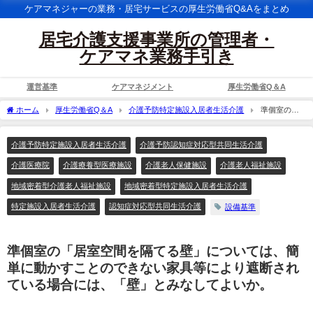
ケアマネジャーの業務・居宅サービスの厚生労働省Q&Aをまとめ
居宅介護支援事業所の管理者・
ケアマネ業務手引き
運営基準
ケアマネジメント
厚生労働省Q＆A
ホーム
厚生労働省Q＆A
介護予防特定施設入居者生活介護
準個室の
「居室空間を隔てる壁」については、簡単に動かすことのできない家具等により遮断
されている場合には、「壁」とみなしてよいか。
介護予防特定施設入居者生活介護
介護予防認知症対応型共同生活介護
介護医療院
介護療養型医療施設
介護老人保健施設
介護老人福祉施設
地域密着型介護老人福祉施設
地域密着型特定施設入居者生活介護
特定施設入居者生活介護
認知症対応型共同生活介護
設備基準
準個室の「居室空間を隔てる壁」については、簡
単に動かすことのできない家具等により遮断され
ている場合には、「壁」とみなしてよいか。