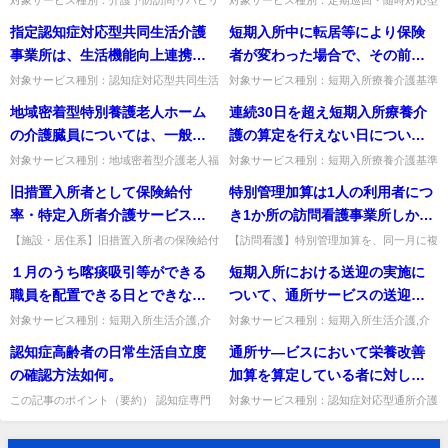
人的な選好によるサービスの提
テーション,介護予防通所リハビリテーシ
訪問介護看護,夜間対応型訪問介護,認知症
士・言語聴覚士による訪問につ
ス費の算定はできないと考える
指定認知症対応型共同生活介護
短期入所中に転居等により保険
供が当該事業者に対して求めら
ョン,介護予防訪問看護基準種別:介護報酬
対応型通所介護,小規模多機能型居宅介護,
いて、当該事業所においてサー
がいかがか。
「利用開始した月から12...
認知症対応型共同生活介...
事業所は、生活機能向上連携加
者が変わった場合で、その前後
れた場合、当該サービスについ
ビスを継続しているが、要介護
算に係る業務について指定訪問
にまたがる短期入所の連続利用
ては、定額報酬の対象外という
対象サービス種別：認知症対応型共同生活
対象サービス種別：短期入所療養介護基準
認定の状態から要支援認定へ変
介護基準種別:介護報酬「生活機能向上連
種別:介護報酬「連続３０日を超える短期
リハビリテーション事業所又は
が30 日を超えた場合は報酬算定
ことでよいか。
地域密着型特別養護老人ホーム
連続30日を超え短期入所療養介
更となった場合の取扱如何。
携加算」質問指定認知症対応型共同生活介
入所」質問短期入所中に転居等により保険
指定通所リハビリテーション事
可能か。
護事業所は、生活機能向上連...
者が変わった場合で、その前...
の介護臓員については、一般の
護の算定を行えない日について
業所若しくは医療提供施設と委
特別養護老人ホームの基準に比
は緊急時施設療養費、特定診療
対象サービス種別：地域密着型介護老人福
対象サービス種別：短期入所療養介護基準
託契約を締結し、業務に必要な
祉施設基準種別:人員基準「基準緩和措
種別:介護報酬「連続３０日を超える短期
べて、何か緩和されるのか。
費も算定できないか。
旧措置入所者として保険給付
特別管理加算は1人の利用者につ
費用を指定訪問リハビリテーシ
置」質問地域密着型特別養護老人ホームの
入所」質問連続30日を超え短期入所療養
介護臓員については、一般の特...
介護の算定を行えない日につ...
率・特定入所者介護サービス費
き1か所の訪問看護事業所しか算
ョン事業所等に支払うことにな
の負担限度額が減免されていた
定できないが、定期巡回・随時
ると考えてよいか。
【施設・居住系】旧措置入所者の保険給付
【訪問看護】特別管理加算を、同一月に複
率・負担限度額の減免は継続するか。継続
数の事業所で算定できるか。原則不可だ
場合、同減免は継続するのか。
対応型訪問介護看護又は複合型
１月のうち喀痰吸引等ができる
短期入所における送迎の実施に
することとなる。出典：介護給付費算定に
が、月途中でサービスを変更する場合は変
サービスを利用する場合など、
係る体制等状況一覧表等（v...
更後の事業者のみ算定できる。...
職員を配置できる日とできない
ついて、通所サービスの送迎の
同一月に複数の事業所で算定で
日がある場合は、夜勤職員配置
ための乗合形式のバス等を利用
対象サービス種別：短期入所生活介護,介
対象サービス種別：短期入所生活介護,介
きるのか。
護予防短期入所生活介護基準種別:介護報
護予防短期入所生活介護基準種別:介護報
加算（Ⅰ）、（Ⅱ）と夜勤職員
する場合は､送迎加算は算定でき
認知症高齢者の日常生活自立度
通所サ―ビスにおいて栄養改善
酬「夜勤職員配置加算」質問１月のうち喀
酬「送迎加算」質問短期入所における送迎
配置加算（Ⅲ）、（Ⅳ）をどの
るか。
痰吸引等ができる職員を配置...
の実施について、通所サービ...
の確認方法如何。
加算を算定している者に対して
ように算定すればよいか。
管理栄養士による居宅療養管理
この記事のポイント（要約） 認知症専門
対象サービス種別：認知症対応型通所介護
ケア加算等における認知症高齢者の日常生
基準種別:介護報酬「栄養改善加算」質問
指導を行うことは可能か。
活自立度は、医師の判定結果又は主治医意
通所サ―ビスにおいて栄養改善加算を算定