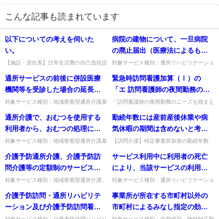
こんな記事も読まれています
以下についての考えを伺いた
病院の建物について、一旦病院
い。
の廃止届出（医療法によるも
の）を行った後、改めて診療所
【施設・居住系】日常生活費の自己負担設
対象サービス種別：通所リハビリテーショ
定や居住費の預かり金設定は可能か。合理
ン,地域密着型通所介護,通所介護,認知症対
としての開設届出を行い、廃止
通所サービスの前後に併設医療
緊急時訪問看護加算（Ⅰ）の
的設定と説明・同意が前提。居住費は原則
応型通所介護,短期入所生活介護,短期入所
前の病院の病室（以下「旧病
毎月払いで預かり金は例外的...
療養介護,福祉用具貸...
機関等を受診した場合の延長加
「エ 訪問看護師の夜間勤務のニ
室」）部分を民間事業者に売却
算について
ーズを踏まえた勤務体制の工
対象サービス種別：地域密着型通所介護基
「訪問看護師の夜間勤務のニーズを踏まえ
したものがある。この場合にお
準種別:運営基準「併設医療機関の受診の
た勤務体制の工夫」とは、例えば夜勤交代
夫」とは、具体的にどのような
通所介護で、おむつを使用する
勤続年数には産前産後休業や病
いて、当該民間事業者が当該旧
場合の取り扱い」質問通所サービスの前後
制や、早出・遅出等を組み合わせた勤務体
取組が該当するか。
に併設医療機関等を受診した...
制の導入などが考えられます...
利用者から、おむつの処理に要
気休暇の期間は含めないと考え
病室部分をマンションと称して
する費用（廃棄物処理費用）を
るのか。
そのまま利用し、高齢者を旧病
対象サービス種別：地域密着型通所介護基
【訪問介護】特定事業所加算の勤続年数
準種別:運営基準「通所介護におけるおむ
に、産前産後休業や病気休暇の期間は含め
日常生活に要する費用として徴
室等に入所させ、当該建物内の
介護予防通所介護、介護予防訪
サービス利用中に利用者の死亡
つの処理代」質問通所介護で、おむつを使
るか。雇用関係が継続しているため、育
収することは可能と解するが如
診療所や近接した訪問介護・訪
用する利用者から、おむつの...
児・介護休業等も含め勤続年数に...
問介護等の定額制のサービスを
により、当該サービスの利用が
何。
問看護事業所から入所者に対し
利用している者から、介護予防
終了した場合について、加算の
対象サービス種別：地域密着型通所介護,
対象サービス種別：通所リハビリテーショ
て居宅サービスを提供すること
通所介護,認知症対応型通所介護基準種別:
ン,地域密着型通所介護,通所介護,認知症対
ケアマネジメント、介護予防通
要件である情報提出の取扱い如
介護予防訪問・通所リハビリテ
事業所が所在する市町村以外の
を予定しているが、このような
運営基準「介護予防サービス（定額報酬の
応型通所介護,短期入所生活介護,短期入所
所介護計画等に基づくサービス
何。
範囲）」質問介護予防通所...
療養介護,小規模多機...
ーション及び介護予防訪問看護
市町村によるみなし指定の効力
居住形態については、医療施設
とは別に、あくまで利用者の個
からの理学療法士・作業療法
はどこまで有効なのか。
の一部と考えられ、居宅サービ
対象サービス種別：介護予防訪問リハビリ
対象サービス種別：定期巡回・随時対応型