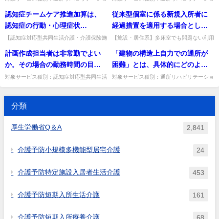
改定に関するQ&A（vol.3）（令
ン,地域密着型通所介護,通所介護,認知症対
ン,地域密着型通所介護,通所介護,認知症対
の処遇改善を計算するに当たっ
事等に提出することとなってい
に、過去に実施した賃金改善以
認知症チームケア推進加算は、
従来型個室に係る新規入所者に
和3年3月26日）問33で修正
応型通所介護,短期入所生活介護,短期入所
応型通所介護,短期入所生活介護,短期入所
ては、現行の介護職員処遇改善
るが，当該要件を満たしている
外の処遇改善の取組と、成27年4
療養介護,訪問介護,...
療養介護,福祉用具貸...
認知症の行動・心理症状
経過措置を適用する場合とし
加算による賃金改善分と分けて
ことを証するため，計画書や実
月以降に実施した賃金改善以外
（BPSD）が認められる入所者等
て、感染症や著しい精神状況等
【認知症対応型共同生活介護・介護保険施
【施設・居住系】多床室でも問題ない利用
判断することが必要」とされて
績報告書の提出を受けた都道府
の取組は、届出書の中でどのよ
設等】認知症チームケア推進加算は、
者が、個室しか空いていない理由で従来型
にのみ算定できるのか。
もなく、多床室の処遇に問題の
計画作成担当者は非常勤でよい
「建物の構造上自力での通所が
いるが、「役職者を除く全産業
県知事は，（介護給付費算定に
うに判別するのか。
BPSDが認められる入所者にのみ算定でき
個室を利用する場合、経過措置の対象にな
ない利用者が、個室しか開いて
るか。BPSD予防等のチーム...
るか。対象とならない。出典...
か。その場合の勤務時間の目安
困難」とは、具体的にどのよう
平均賃金（440万円）以上か」を
係る体制等状況一覧表の「受理
いないという理由で従来型個室
はあるか。
な場合か。
判断するに当たっては、現行の
通知」は送付しているがそれと
対象サービス種別：認知症対応型共同生活
対象サービス種別：通所リハビリテーショ
を利用する場合は、経過措置の
介護基準種別:人員基準「計画作成担当者
ン,地域密着型通所介護,通所介護,認知症対
介護職員処遇改善加算による改
は別途に）「受理通知」等を事
対象とはならないのか。
の配置」質問計画作成担当者は非常勤でよ
応型通所介護基準種別:介護報酬「同一建
善を含めて計算することは可能
業所に送付する必要があるの
いか。その場合の勤務時間の...
物居住者等に通所系サー...
分類
か。
か。
厚生労働省Q＆A
2,841
介護予防小規模多機能型居宅介護
24
介護予防特定施設入居者生活介護
453
介護予防短期入所生活介護
161
介護予防短期入所療養介護
68