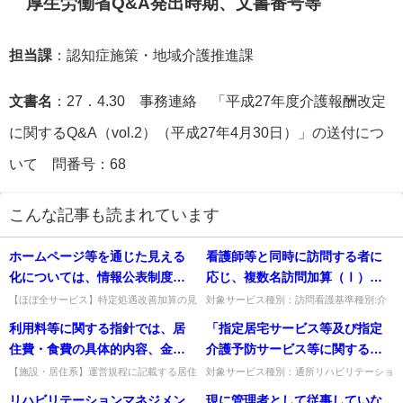
厚生労働省Q&A発出時期、文書番号等
担当課
：認知症施策・地域介護推進課
文書名
：27．4.30 事務連絡 「平成27年度介護報酬改定
に関するQ&A（vol.2）（平成27年4月30日）」の送付につ
いて 問番号：68
こんな記事も読まれています
ホームページ等を通じた見える
看護師等と同時に訪問する者に
化については、情報公表制度を
応じ、複数名訪問加算（Ⅰ）又
活用しないことも可能か。
は複数名訪問加算（Ⅱ）を算定
【ほぼ全サービス】特定処遇改善加算の見
対象サービス種別：訪問看護基準種別:介
える化で情報公表制度を活用しないことは
護報酬「複数名訪問加算」質問看護師等と
することになるが、算定回数の
利用料等に関する指針では、居
「指定居宅サービス等及び指定
可能か。自事業所のホームページで取得状
同時に訪問する者に応じ、複数名訪問加算
上限はあるか。
況等を公表することも可能。...
（Ⅰ）又は複数名訪問加算（...
住費・食費の具体的内容、金額
介護予防サービス等に関する基
の設定及び変更に関し、運営規
準について」（平成11年９月17
【施設・居住系】運営規程に記載する居住
対象サービス種別：通所リハビリテーショ
費・食費の「具体的内容」は内訳の表示
ン基準種別:介護報酬「算定の基準につい
程に記載するとともに事業所等
日老企第25号）において、通所
リハビリテーションマネジメン
現に管理者として従事していな
か。具体的な金額を記載・表示する趣旨
て」質問「指定居宅サービス等及び指定介