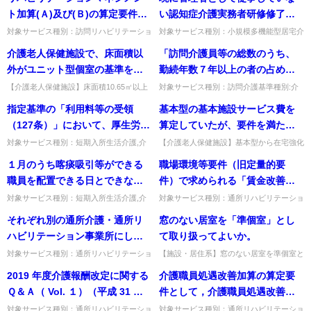
の見やすい場所に掲示すること
リハビリテーションは一定の条
で、内訳金額を示す必要はない。...
護予防サービス等に関する基...
ト加算(Ａ)及び(Ｂ)の算定要件に
い認知症介護実務者研修修了者
とされているが、「具体的内
件のもと事業所の屋外でのサー
ついて、「リハビリテーション
が、管理者として従事すること
対象サービス種別：訪問リハビリテーショ
対象サービス種別：小規模多機能型居宅介
容」とは、居住費及び食費につ
ビスを提供できるものであると
ン,通所リハビリテーション基準種別:介護
護基準種別:人員基準「管理者研修・実践
計画について、利用者又はその
になる場合は新たに認知症対応
介護老人保健施設で、床面積以
「訪問介護員等の総数のうち、
いて、それぞれ光熱費や減価償
されているが、この条件を満た
報酬「リハビリテーションマネジメント加
者研修」質問現に管理者として従事してい
家族に対して説明し、利用者の
型サービス事業管理者研修を受
算」質問リハビリテーショ...
ない認知症介護実務者研修修...
外がユニット型個室の基準を満
勤続年数７年以上の者の占める
却費などの内訳を表示するとい
す場合には公共交通機関の利用
同意を得ること」とあるが、当
講する必要があるのか。
たしているが、床面積が10.65㎡
割合が30％以上」という要件に
うことか。
や買い物等のリハビリテーショ
【介護老人保健施設】床面積10.65㎡以上
対象サービス種別：訪問介護基準種別:介
該説明等は利用者又は家族に対
13.2㎡未満の居室はユニット型準個室とす
護報酬「特定事業所加算（Ⅴ）」質問「訪
以上13.2㎡未満の場合、ユニッ
ついて、勤続年数はどのように
ンサービスの提供も可能か。
指定基準の「利用料等の受領
基本型の基本施設サービス費を
して、電話等による説明でもよ
るのか。経過措置により、10.65㎡以上な
問介護員等の総数のうち、勤続年数７年以
ト型準個室とするのか。
計算するのか。
らユニット型個...
上の者の占める割合が30％...
（127条）」において、厚生労働
算定していたが、要件を満たし
いのか。
大臣が別に定める場合を除い
たため在宅強化型の基本施設サ
対象サービス種別：短期入所生活介護,介
【介護老人保健施設】基本型から在宅強化
護予防短期入所生活介護基準種別:運営基
型に基本施設サービス費が変わった場合、
て、送迎に要する費用の支払い
ービス費を算定することとなっ
１月のうち喀痰吸引等ができる
職場環境等要件（旧定量的要
準「送迎に要する費用」質問指定基準の
入所日は変更日となるか。入所日は変更前
を受けることができることにな
た場合、入所日は、新たに在宅
「利用料等の受領（127条）...
の入所日のままとなる（加算...
職員を配置できる日とできない
件）で求められる「賃金改善以
っているが、厚生労働大臣が別
強化型の介護老人保健施設の基
日がある場合は、夜勤職員配置
外の処遇改善への取組」とは、
対象サービス種別：短期入所生活介護,介
対象サービス種別：通所リハビリテーショ
に定める場合とはどのような場
本施設サービス費の算定を開始
護予防短期入所生活介護基準種別:介護報
ン,地域密着型通所介護,通所介護,認知症対
加算（Ⅰ）、（Ⅱ）と夜勤職員
具体的にどのようなものか。
それぞれ別の通所介護・通所リ
窓のない居室を「準個室」とし
合なのか。
した日となるのか。
酬「夜勤職員配置加算」質問１月のうち喀
応型通所介護,短期入所生活介護,短期入所
配置加算（Ⅲ）、（Ⅳ）をどの
また、処遇改善加算（Ⅰ）を取
痰吸引等ができる職員を配置...
療養介護,福祉用具貸...
ハビリテーション事業所にして
て取り扱ってよいか。
ように算定すればよいか。
得するに当たって、平成27年4月
いる場合、それぞれの事業所で
対象サービス種別：通所リハビリテーショ
【施設・居住系】窓のない居室を準個室と
以前から継続して実施している
ン基準種別:介護報酬「栄養改善加算・口
して取り扱ってよいか。窓のない居室は準
同時に栄養改善加算又は口腔機
2019 年度介護報酬改定に関する
介護職員処遇改善加算の算定要
処遇改善の内容を強化・充実し
腔機能向上加算について」質問それぞれ別
個室とは認められない。出典：平成17年
能向上加算を算定することはで
の通所介護・通所リハビリテ...
10月改定関係Q&A 問1...
Ｑ＆Ａ（ Vol. １）（平成 31 年
件として，介護職員処遇改善計
た場合は、算定要件を満たした
きるのか。 ※令和3年度介護報酬
４月 12 日）問６に「月額８万円
画書や実績報告書を都道府県知
ものと取り扱ってよいか。 更
対象サービス種別：通所リハビリテーショ
対象サービス種別：通所リハビリテーショ