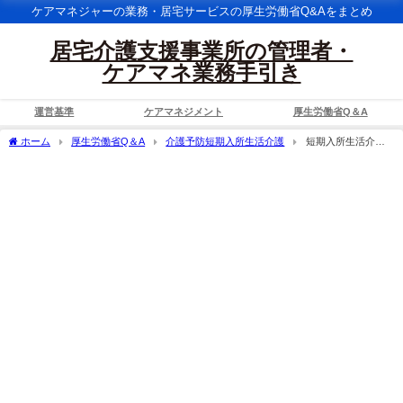
ケアマネジャーの業務・居宅サービスの厚生労働省Q&Aをまとめ
居宅介護支援事業所の管理者・
ケアマネ業務手引き
運営基準
ケアマネジメント
厚生労働省Q＆A
ホーム
厚生労働省Q＆A
介護予防短期入所生活介護
短期入所生活介護
の利用者には、施設の配置医師が医療的な処置を行うものと考えるが、医療連携強化
加算においては、利用者の主治医や協力医療機関に優先的に連絡を取ることが求めら
れているのか。