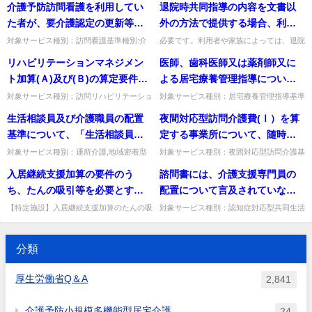
介護予防訪問看護を利用してい
退院時共同指導の内容を文書以
いるが、「役職者を除く全産業
準「居住費関係」質問例えば、午前中にシ
ー(介護予防支援事業所) においては、「サ
区分に変更がなかった者) につい
ョートステイを退所した場合...
ービス提供終了確認情報登...
た者が、要介護認定の更新等に
外の方法で提供する場合、利用
平均賃金（440万円）以上か」を
て、「その目標に照らし、特段
ともない一体的に運営している
者やその家族の同意は必要か。
判断するに当たっては、現行の
対象サービス種別：訪問看護基準種別:介
必要です。利用者や家族によっては、退院
の支障がないと認められるもの
護報酬「初回加算」質問介護予防訪問看護
時共同指導の内容の提供を受ける手段とし
訪問看護事業所からサービス提
介護職員処遇改善加算による改
リハビリテーションマネジメン
医師、歯科医師又は薬剤師又に
であれば、「サービスの提供が
を利用していた者が、要介護認定の更新等
て電磁的方法ではなく文書による提供を希
供を受ける場合は、過去2月以内
善を含めて計算することは可能
にともない一体的に運営して...
望する場合も考えられるため...
ト加算(Ａ)及び(Ｂ)の算定要件に
よる居宅療養管理指導につい
終了した」ものと確認する取扱
に介護予防訪問看護の利用があ
か。
あるリハビリテーション会議の
て、介護支援専門員への情報提
いをして差し支えない」ことと
対象サービス種別：訪問リハビリテーショ
対象サービス種別：居宅療養管理指導基準
る場合でも初回加算は算定可能
ン,通所リハビリテーション基準種別:介護
種別:介護報酬「介護支援専門員への情報
開催頻度を満たすことができな
供が必ず必要になったが、月に
されているが、その趣旨如何。
生活相談員及び介護職員の配置
夜間対応型訪問介護費(Ⅰ）を算
か
報酬「リハビリテーションマネジメント加
提供」質問医師、歯科医師又は薬剤師又に
かった場合、当該加算は取得で
複数回の居宅療養管理指導を行
算」質問リハビリテーショ...
よる居宅療養管理指導につい...
基準について、「生活相談員又
定する事業所について、随時訪
きないのか。
う場合であっても、毎回情報提
は介護職員のうち１人以上は、
問サービスを一晩に複数回行っ
対象サービス種別：通所介護,地域密着型
対象サービス種別：夜間対応型訪問介護基
供を行わなければ算定できない
通所介護,介護予防認知症対応型通所介護,
準種別:運営基準「臨時訪問サービスの回
常勤でなければならない」こと
た場合、その回数分の随時訪問
入居継続支援加算の要件のう
諮問書には、介護支援専門員の
のか。
認知症対応型通所介護基準種別:人員基準
数」質問夜間対応型訪問介護費(Ⅰ）を算
となっているが、営業日ごと又
サービス費を算定することは可
「生活相談員及び介護職員...
定する事業所について、随時...
ち、たんの吸引等を必要とする
配置について言及されていなか
は単位ごとに常勤職員を配置す
能か。また、指定訪問介護のよ
入居者実績を計測する対象期間
ったが、配置義務がなくなった
【特定施設】入居継続支援加算のたんの吸
対象サービス種別：認知症対応型共同生活
る必要があるのか。
うに空けなくてはならない間隔
引等の実績を計測する対象期間はどう変更
介護基準種別:人員基準「介護支援専門員
が変更となっているが、具体的
ということか。
(概ね2時間以上）はあるのか。
されたか。前3か月から「前4月〜前々月
の配置」質問諮問書には、介護支援専門員
にはどのような範囲の実績を求
の3か月」へ変更（7月届出...
の配置について言及されてい...
分類
めるものとなるのか。
厚生労働省Q＆A
2,841
介護予防小規模多機能型居宅介護
24