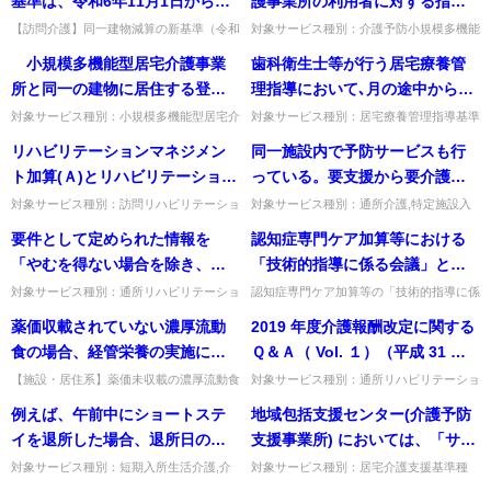
基準は、令和6年11月1日から適
護事業所の利用者に対する指定
用とあるが、減算適用はどの期
訪問入浴介護の提供について、
【訪問介護】同一建物減算の新基準（令和
対象サービス種別：介護予防小規模多機能
6年11月適用）は、どの期間の実績で判断
型居宅介護,小規模多機能型居宅介護事業
間の実績で判断するのか。
連携方法や費用負担についての
小規模多機能型居宅介護事業
歯科衛生士等が行う居宅療養管
するか。令和6年度は前期（4〜9月）の実
所,看護小規模多機能型居宅介護基準種別:
考え方如何。
績で判断し、90％超な...
運営基準「通所困難な利用...
所と同一の建物に居住する登録
理指導において､月の途中から給
者が登録定員の８割以上となる
付が医療保険から介護保険に変
対象サービス種別：小規模多機能型居宅介
対象サービス種別：居宅療養管理指導基準
護基準種別:介護報酬「集合住宅と同一の
種別:介護報酬「月の途中からの医療保険
場合の減算が廃止され、登録者
更した場合に、どのように取扱
リハビリテーションマネジメン
同一施設内で予防サービスも行
建物に所在する事業所の地域への展開」質
から介護保険への給付変更」質問歯科衛生
の居所に応じた基本報酬が設け
うのか。
問 小規模多機能型居宅介護...
士等が行う居宅療養管理指導...
ト加算(Ａ)とリハビリテーション
っている。要支援から要介護に
られたが、従来可能とされてい
マネジメント加算(Ｂ)について
なった方の評価期間はどうなる
対象サービス種別：訪問リハビリテーショ
対象サービス種別：通所介護,特定施設入
た、市町村が定める基準におい
ン,通所リハビリテーション基準種別:介護
居者生活介護,介護老人福祉施設,地域密着
は、同時に取得することはでき
のか。
要件として定められた情報を
認知症専門ケア加算等における
て、事業所と同一の建物に居住
報酬「リハビリテーションマネジメント加
型通所介護,認知症対応型通所介護,地域密
ないが、月によって加算の算定
算」質問リハビリテーショ...
着型特定施設入居者生活...
「やむを得ない場合を除き、す
「技術的指導に係る会議」と、
する登録者の割合の上限を、例
要件の可否で加算を選択するこ
べて提出すること」とされてい
特定事業所加算やサービス提供
えば、登録定員の５割までと定
対象サービス種別：通所リハビリテーショ
認知症専門ケア加算等の「技術的指導に係
とは可能か。
ン,地域密着型通所介護,通所介護,認知症対
る会議」と、特定事業所加算やサービス提
れるが、「やむを得ない場合」
体制強化加算における「事業所
めることは引き続き可能なの
薬価収載されていない濃厚流動
2019 年度介護報酬改定に関する
応型通所介護,短期入所生活介護,短期入所
供体制強化加算の「従業者の技術指導を目
とはどのような場合か。
における従業者の技術指導を目
か。
療養介護,小規模多機...
的とした会議」が同時期に開...
食の場合、経管栄養の実施に必
Ｑ＆Ａ（ Vol. １）（平成 31 年
的とした会議」が同時期に開催
要なチューブ等の材料費は、利
４月 12 日）問６に「月額８万円
【施設・居住系】薬価未収載の濃厚流動食
対象サービス種別：通所リハビリテーショ
される場合、当該会議に全ての
で、経管栄養のチューブ等材料費を食費と
ン,地域密着型通所介護,通所介護,認知症対
用者から食費として徴収するこ
の処遇改善を計算するに当たっ
例えば、午前中にショートステ
地域包括支援センター(介護予防
従業者が参加し検討内容の1つが
して徴収できるか。徴収することは可能で
応型通所介護,短期入所生活介護,短期入所
とは可能か。
ては、現行の介護職員処遇改善
ある。出典：平成17年10...
療養介護,訪問介護,...
イを退所した場合、退所日の居
支援事業所) においては、「サー
認知症ケアの技術的指導であれ
加算による賃金改善分と分けて
住費は徴収しないことは可能
ビス提供終了確認情報登録対象
ば、両会議を開催したものと考
対象サービス種別：短期入所生活介護,介
対象サービス種別：居宅介護支援基準種
判断することが必要」とされて
護予防短期入所生活介護基準種別:運営基
別:運営基準「」質問地域包括支援センタ
か。
者一覧表」の対象者(要支援状態
えてよいか。