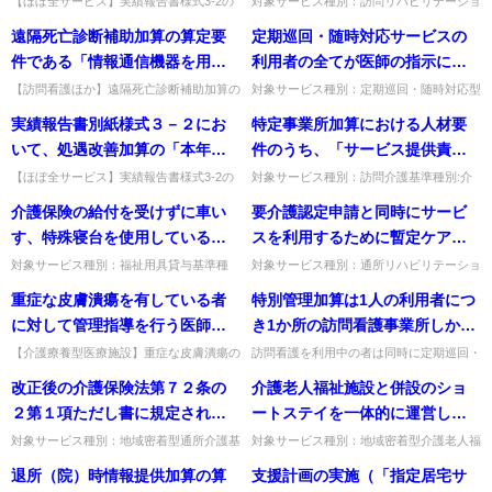
【ほぼ全サービス】実績報告書様式3-2の
対象サービス種別：訪問リハビリテーショ
加算総額グループ別内訳の記載方法。原則
ン,通所リハビリテーション基準種別:介護
訳を記載することとされている
には、当該事業所の指定訪問リ
遠隔死亡診断補助加算の算定要
定期巡回・随時対応サービスの
は実配分額、把握困難なら人数比で推計
報酬「移行支援加算について」質問移行支
が、どのような記載が可能か。
ハビリテーション利用を中断し
可、特定加算未算定は記載不...
援加算における評価対象期...
件である「情報通信機器を用い
利用者の全てが医師の指示に基
たのちに再開した者も含まれる
た在宅での看取りに係る研修」
づく訪問看護サービスを利用し
【訪問看護ほか】遠隔死亡診断補助加算の
対象サービス種別：定期巡回・随時対応型
のか。
「情報通信機器を用いた在宅での看取りに
訪問介護看護基準種別:運営基準「サービ
には、具体的にどのようなもの
ないことはあり得るのか。
実績報告書別紙様式３－２にお
特定事業所加算における人材要
係る研修」とは。厚労省の在宅看取り研修
スの具体的な内容等」質問定期巡回・随時
があるか。
事業・ICT活用在宅看取り...
対応サービスの利用者の全て...
いて、処遇改善加算の「本年度
件のうち、「サービス提供責任
の加算の総額」のグループ別内
者要件」を月の途中で満たさな
【ほぼ全サービス】実績報告書様式3-2の
対象サービス種別：訪問介護基準種別:介
加算総額グループ別内訳の記載方法。原則
護報酬「特定事業所加算」質問特定事業所
訳を記載することとされている
くなった場合、加算の算定がで
介護保険の給付を受けずに車い
要介護認定申請と同時にサービ
は実配分額、把握困難なら人数比で推計
加算における人材要件のうち、「サービス
が、どのような記載が可能か。
きなくなるのは、その当日から
可、特定加算未算定は記載不...
提供責任者要件」を月の途中...
す、特殊寝台を使用している者
スを利用するために暫定ケアプ
か。それとも、その翌月の初日
が、車いす付属品、特殊寝台付
ランを作成しサービスの利用を
対象サービス種別：福祉用具貸与基準種
対象サービス種別：通所リハビリテーショ
からか。
別:運営基準「付属品のみの貸与」質問介
ン,地域密着型通所介護,通所介護,認知症対
属品のみの貸与を受けた場合で
行ったが、利用実績等をケアマ
重症な皮膚潰瘍を有している者
特別管理加算は1人の利用者につ
護保険の給付を受けずに車いす、特殊寝台
応型通所介護,短期入所生活介護,短期入所
も、介護保険の給付対象となる
ネージャーが管理していた場
を使用している者が、車いす付...
療養介護,福祉用具貸...
に対して管理指導を行う医師が
き1か所の訪問看護事業所しか算
か。
合、月末までに認定結果が出な
非常勤である場合は算定できる
定できないが、定期巡回・随時
【介護療養型医療施設】重症な皮膚潰瘍の
訪問看護を利用中の者は同時に定期巡回・
かった場合は給付管理票等の作
管理指導を行う医師が非常勤の場合、算定
随時対応型訪問介護看護及び複合型サービ
か。
対応型訪問介護看護又は複合型
改正後の介護保険法第７２条の
介護老人福祉施設と併設のショ
成ができないので報酬の請求が
できるか。ふさわしい体制にあれば、担当
スを利用できないため、複数事業所での特
サービスを利用する場合など、
医師は常勤である必要はない...
別管理加算は算定できません...
２第１項ただし書に規定されて
ートステイを一体的に運営して
できないと理解してよろしい
同一月に複数の事業所で算定で
いる共生型居宅サービス事業者
いる場合、加算の算定基準とな
か。
対象サービス種別：地域密着型通所介護基
対象サービス種別：地域密着型介護老人福
きるのか。
準種別:その他Q&A「共生型サービスの指
祉施設基準種別:介護報酬「サービス提供
の特例に係る「別段の申出」と
る職員の割合は一体的に算出す
退所（院）時情報提供加算の算
支援計画の実施（「指定居宅サ
定について」質問改正後の介護保険法第７
体制強化加算」質問介護老人福祉施設と併
は具体的にどのような場合に行
べきか、別個に算出すべきか。