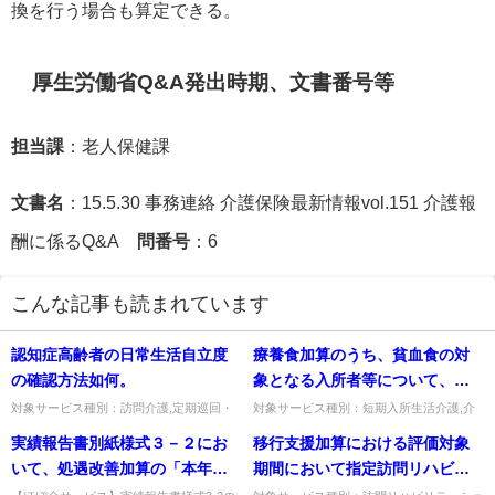
換を行う場合も算定できる。
厚生労働省Q&A発出時期、文書番号等
担当課
：老人保健課
文書名
：15.5.30 事務連絡 介護保険最新情報vol.151 介護報
酬に係るQ&A
問番号
：6
こんな記事も読まれています
認知症高齢者の日常生活自立度
療養食加算のうち、貧血食の対
の確認方法如何。
象となる入所者等について、原
因が鉄分の欠乏に由来する者と
対象サービス種別：訪問介護,定期巡回・
対象サービス種別：短期入所生活介護,介
随時対応型訪問介護看護,夜間対応型訪問
護予防短期入所生活介護基準種別:介護報
は。
実績報告書別紙様式３－２にお
移行支援加算における評価対象
介護,介護予防訪問入浴介護,訪問入浴介護,
酬「療養食加算（施設サービス・短期入所
介護予防特定施設入居者...
サービス）」質問療養食加算...
いて、処遇改善加算の「本年度
期間において指定訪問リハビリ
の加算の総額」のグループ別内
テーションの提供を終了した者