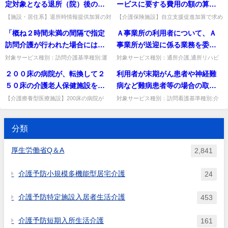
２条の２第１項ただし書に...
設のショートステイを一体的...
定対象となる退所（院）後の主
ービスに要する費用の額の算定
われることを想定しているの
両方を兼務している職員をどち
治の医師について
に関する基準（短期入所サービ
【施設・居住系】退所時情報提供加算の対
【介護保険施設】自立支援促進加算で求め
か。 （１）例えば、障害福祉制
らか一方に寄せてカウントする
象となる退所後の主治医の範囲。併設・同
られる離床・座位保持の計画的支援と離床
ス及び特定施設入居者生活介護
「概ね２時間未満の間隔で指定
Ａ事業所の利用者について、Ａ
度の生活介護の指定を受けてい
ことは可能か。
一医療機関でも算定可だが、同一の主治
時間の目安。医学的理由を除き原則全員が
に係る部分）及び指定施設サー
医・医療機関は不可。歯科医師...
離床等を行い、ADLとの関...
訪問介護が行われた場合には、
事業所が送迎に係る業務を委託
る事業所が、指定申請を行う場
ビス等に要する費用の額の算定
それぞれの所要時間を合算す
した事業者により、当該利用者
合、 （ア）「別段の申出」を
対象サービス種別：訪問介護基準種別:運
対象サービス種別：通所介護,通所リハビ
に関する基準の制定に伴う実施
営基準「2時間未満の間隔」質問「概ね２
リテーション,地域密着型通所介護,介護予
る」とあるが、概ね２時間未満
の居宅とＡ事業所との間の送迎
しなければ、共生型の通所介護
２００床の病院が、転換して２
利用者が末期がん患者や神経難
上の留意事項について」（平成
時間未満の間隔で指定訪問介護が行われた
防認知症対応型通所介護,認知症対応型通
の間隔とは、いつの時点からい
が行われた場合、送迎減算は適
の基準に基づき指定を受けるこ
場合には、それぞれの所要時...
所介護基準種別:介護報酬...
５０床の介護老人保健施設を開
病など難病患者等の場合の取扱
12年３月８日老企第40号）第２
つの時点までを指すのか。
用されるのか。
とができる （イ）「別段の申
設する場合は、２５０床全てに
いについて
の５(37)⑥ａ～ｆ等に基づくもの
【介護療養型医療施設】200床の病院が
対象サービス種別：訪問看護基準種別:介
出」をすれば、通常の通所介護
250床の老健に転換する場合、250床全て
護報酬「難病患者等の利用」質問利用者が
ついて介護療養型老人保健施設
をいう。以下同じ。）にあたっ
の基準に基づき指定を受けるこ
で介護療養型老健の費用を算定できるか。
末期がん患者や神経難病など難病患者等の
の基本施設サービス費を算定で
ては、原則として「寝たきりに
転換した病床部分（最大...
場合の取扱いについて回答利...
とになる ということか。 （２）
分類
きるのか。
よる廃用性機能障害を防ぐため
介護報酬については、 上記
に、離床、座位保持又は立ち上
厚生労働省Q＆A
（ア）の場合、基本報酬は所定
2,841
がりを計画的に支援する」こと
単位数に９３／１００を乗じた
とされるが、具体的にはどのよ
介護予防小規模多機能型居宅介護
単位数 上記（イ）の場合、基
24
うな取組が求められるのか。
本報酬は所定単位数（通常の通
介護予防特定施設入居者生活介護
所介護と同じ） ということか。
453
介護予防短期入所生活介護
161