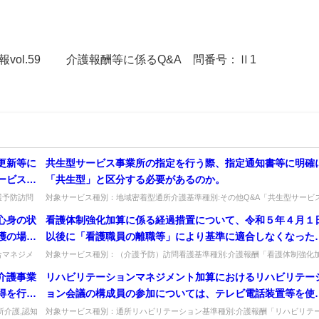
情報vol.59 介護報酬等に係るQ&A 問番号：Ⅱ1
更新等に
共生型サービス事業所の指定を行う際、指定通知書等に明確
ービス提
「共生型」と区分する必要があるのか。
の利用が
護予防訪問
対象サービス種別：地域密着型通所介護基準種別:その他Q&A「共生型サービ
して...
の指定について」質問共生型サービス事業所の指定を行う際、指定通知書...
心身の状
看護体制強化加算に係る経過措置について、令和５年４月１
護の場合
以後に「看護職員の離職等」により基準に適合しなくなった
の他の関
合の経過措置で、看護職員の採用に関する計画について具体
合マネジメ
対象サービス種別：（介護予防）訪問看護基準種別:介護報酬「看護体制強化
いて...
算について」質問看護体制強化加算に係る経過措置について、令和５年４月...
ととされ
な様式は定められているのか。
介護事業
リハビリテーションマネジメント加算におけるリハビリテー
職種が関
得を行う
ョン会議の構成員の参加については、テレビ電話装置等を使
が多職種
同意の取
しても差し支えないとされているが、テレビ電話装置等の使
所介護,認知
対象サービス種別：通所リハビリテーション基準種別:介護報酬「リハビリテ
。