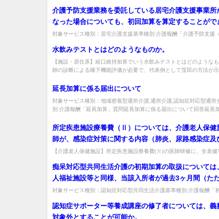
症対応型通所介護,介護予防認知症対応型通所介護基準種別:介護報酬..
得が必要な場合、利用者又はその家族への説明を行っ
介護予防支援業務を委託している居宅介護支援事業所
や、利用者又はその家族から同意を受けたことを記録
なった場合についても、初回加算を算定することがで
はあるか。
か。また、転居等により介護予防支援事業所が変更と
対象サービス種別：居宅介護支援基準種別:介護報酬「介護予防支援
算）」質問介護予防支援業務を委託している居宅介護支援事業所が変更
合はどうか。
水飲みテストとはどのようなものか。
【施設・居住系】経口維持加算でいう水飲みテストとはどのようなも
師の診断による嚥下機能評価が必要で、代表例として窪田の方法が示さ
延長加算に係る届出について
対象サービス種別：地域密着型通所介護,通所介護,認知症対応型通所
別:介護報酬「延長加算」質問延長加算に係る届出について回答延長加算
所定疾患施設療養費（Ⅱ）については、介護老人保健
師が、感染症対策に関する内容（肺炎、尿路感染症及
疹に関する標準的な検査・診断・治療等及び抗菌薬等
【介護老人保健施設】所定疾患施設療養費(Ⅱ)の医師研修に、全老健
修が感染症対策の内容を含めば適合するか。肺炎・尿路感染症・帯状疱疹
用、薬剤耐性菌）を含む研修を受講していることとさ
痴呆対応型共同生活介護の初期加算の取扱については
が、公益社団法人全国老人保健施設協会などの団体が
人福祉施設等と同様、当該入所者が過去3ヶ月間（た
研修において、感染症対策に関する内容として、肺炎
「痴呆性老人の日常生活自立判定基準」の活用につい
対象サービス種別：認知症対応型共同生活介護基準種別:介護報酬「
染症及び帯状疱疹に関する標準的な検査・診断・治療
質問痴呆対応型共同生活介護の初期加算の取扱については、介護老人福
成5年10月26日老健第135号厚生省老人保健福祉局長
認知症サポーター等養成講座の修了者については、義
菌薬等の適正使用、薬剤耐性菌の内容を含む場合は、
によるランクⅢ、Ⅳ又はＭに該当する者の場合は過去
対象外とすることが可能か。
定要件に適合すると考えて差し支えないか。