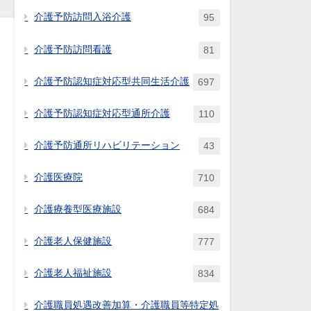
介護予防訪問入浴介護
95
介護予防訪問看護
81
介護予防認知症対応型共同生活介護
697
介護予防認知症対応型通所介護
110
の
介護予防通所リハビリテーション
43
介護医療院
710
介護療養型医療施設
684
介護老人保健施設
777
介護老人福祉施設
834
介護職員処遇改善加算・介護職員等特定処