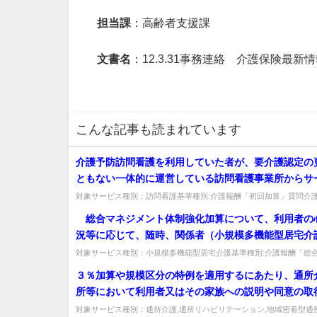
担当課
：高齢者支援課
文書名
：12.3.31事務連絡 介護保険最新
こんな記事も読まれています
介護予防訪問看護を利用していた者が、要介護認定の
ともない一体的に運営している訪問看護事業所からサ
供を受ける場合は、過去2月以内に介護予防訪問看護
対象サービス種別：訪問看護基準種別:介護報酬「初回加算」質問介
看護を利用していた者が、要介護認定の更新等にともない一体的に運営
ある場合でも初回加算は算定可能か
総合マネジメント体制強化加算について、利用者の
況等に応じて、随時、関係者（小規模多機能型居宅介
は、介護支援専門員、看護師、准看護師、介護職員そ
対象サービス種別：小規模多機能型居宅介護基準種別:介護報酬「総
ント体制強化加算について」質問 総合マネジメント体制強化加算につ
係者）が共同して個別サービス計画の見直しを行うこ
３％加算や規模区分の特例を適用するにあたり、通所
ているが、個別サービス計画の見直しに当たり全ての
所等において利用者又はその家族への説明や同意の取
わることが必要か。また、個別サービス計画の見直し
必要はあるか。また、利用者又はその家族への説明や
対象サービス種別：通所介護,通所リハビリテーション,地域密着型通
協働により行われたことを、どのように表せばよいか