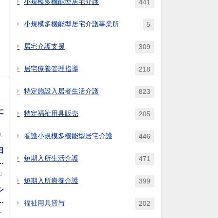
小規模多機能型居宅介護
441
小規模多機能型居宅介護事業所
5
居宅介護支援
309
居宅療養管理指導
218
特定施設入居者生活介護
823
に
特定福祉用具販売
205
ス
看護小規模多機能型居宅介護
446
日
短期入所生活介護
471
場
的
加
短期入所療養介護
399
シ
用
福祉用具貸与
202
用
ー