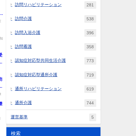
必
訪問リハビリテーション
281
、
の
歳
訪問介護
538
症
と
訪問入浴介護
396
知
訪問看護
358
受
認知症対応型共同生活介護
773
を
適
」
認知症対応型通所介護
719
、
訪
せ
に
通所リハビリテーション
619
険
通所介護
744
整
運営基準
5
ス
検索