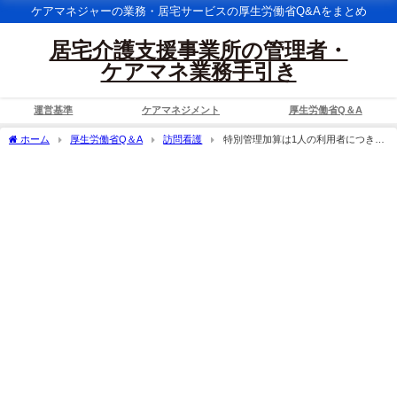
ケアマネジャーの業務・居宅サービスの厚生労働省Q&Aをまとめ
居宅介護支援事業所の管理者・
ケアマネ業務手引き
運営基準
ケアマネジメント
厚生労働省Q＆A
ホーム
厚生労働省Q＆A
訪問看護
特別管理加算は1人の利用者につき1
ヵ所の訪問看護事業所しか算定できないが、定期巡回・随時対応型訪問介護看護又は
複合型サービスを利用する場合など訪問看護事業所以外の事業所であれば同一月に複
数の事業所で特別管理加算を算定できるのか。