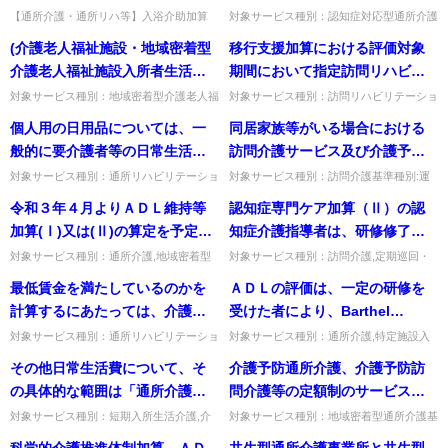
るが、本届出が行われていなか
ができるようになることを目的
が、管理者として従事すること
【通所介護・通所リハ等】入浴介助加算
対象サービス種別：認知症対応型通所介護
った場合や事故報告がなかった
(Ⅱ)の「居宅」とはどのような場所か。自
基準種別:人員基準「管理者研修・実践者
とするものであるが、この場合
になる場合は新たに認知症対応
(介護老人福祉施設・地域密着型
移行支援加算における評価対象
場合の罰則等の規定はあるか。
宅（高齢者住宅含む）や親族の自宅を想定
研修」質問現に管理者として従事していな
の「居宅」とはどのような場所
型サービス事業管理者研修を受
し、浴室がない等の場合は5...
い認知症介護実務者研修修了...
介護老人福祉施設入所者生活介
期間において指定訪問リハビリ
が想定されるのか。
講する必要があるのか。
護)準ユニットケア加算につい
テーションの提供を終了した者
対象サービス種別：地域密着型介護老人福
対象サービス種別：訪問リハビリテーショ
祉施設基準種別:介護報酬「準ユニットケ
ン,通所リハビリテーション基準種別:介護
て、個室的なしつらえとしてそ
には、当該事業所の指定訪問リ
個人用の日用品については、一
同居家族等がいる場合における
ア加算」質問(介護老人福祉施設・地域密
報酬「移行支援加算について」質問移行支
れぞれ窓は必要か。
ハビリテーション利用を中断し
着型介護老人福祉施設入所者...
援加算における評価対象期...
般的に要介護者等の日常生活に
訪問介護サービス及び介護予防
たのちに再開した者も含まれる
最低限必要と考えられるものに
訪問介護サービスの生活援助等
対象サービス種別：通所リハビリテーショ
対象サービス種別：訪問介護基準種別:運
のか。
ン,地域密着型通所介護,通所介護,認知症対
営基準「同居家族等がいる場合における訪
限られることとされているが、
の取扱いについて
令和３年４月よりＡＤＬ維持等
認知症専門ケア加算（Ⅱ）の認
応型通所介護,短期入所生活介護,短期入所
問介護サービス及び介護予防訪問介護サー
それ以外の個人の嗜好に基づく
療養介護,福祉用具貸...
ビスの生活援助等の取扱いに...
加算(Ⅰ)又は(Ⅱ)の算定を予定し
知症介護指導者は、研修修了者
いわゆる「贅沢品」について
ていたが、５月10日までにＬＩ
であれば管理者でもかまわない
対象サービス種別：通所介護,地域密着型
対象サービス種別：訪問介護,定期巡回・
は、費用の徴収ができないのか
通所介護,認知症対応型通所介護,特定施設
随時対応型訪問介護看護,夜間対応型訪問
ＦＥに令和２年度のデータを提
か。
最低賃金を満たしているのかを
ＡＤＬの評価は、一定の研修を
入居者生活介護,地域密着型特定施設入居
介護,介護予防訪問入浴介護,訪問入浴介護,
出できず、ＬＩＦＥを用いて加
者生活介護,介護老人福祉...
介護予防特定施設入居者...
計算するにあたっては、介護職
受けた者により、Barthel
算の算定基準を満たすかどうか
員処遇改善加算により得た加算
Index（以下「ＢＩ」という。）
対象サービス種別：通所リハビリテーショ
対象サービス種別：通所介護,特定施設入
を確認できないが、どのように
ン,地域密着型通所介護,通所介護,認知症対
居者生活介護,介護老人福祉施設,地域密着
額を最低賃金額と比較する賃金
を用いて行うとあるが、「一定
その他日常生活費について、そ
介護予防通所介護、介護予防訪
算定することが可能か。
応型通所介護,短期入所生活介護,短期入所
型通所介護,認知症対応型通所介護,地域密
に含めることとなるのか。
の研修」とはなにか。
療養介護,福祉用具貸...
着型特定施設入居者生活...
の具体的な範囲は「通所介護等
問介護等の定額制のサービスを
における日常生活に要する費用
利用している者から、介護予防
対象サービス種別：短期入所生活介護,介
対象サービス種別：地域密着型通所介護基
護予防短期入所生活介護基準種別:その他
準種別:運営基準「介護予防サービス（定
の取扱いについて」（平成12 年
ケアマネジメント、介護予防通
科学的介護推進体制加算、ＡＤ
共生型通所介護事業所と共生型