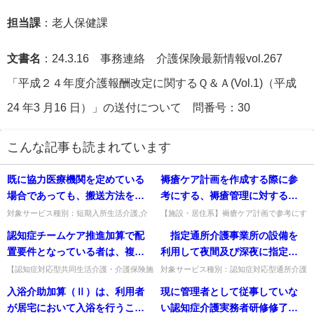
担当課
：老人保健課
文書名
：24.3.16 事務連絡 介護保険最新情報vol.267
「平成２４年度介護報酬改定に関するＱ＆Ａ(Vol.1)（平成
24 年3 月16 日）」の送付について 問番号：30
こんな記事も読まれています
既に協力医療機関を定めている
褥瘡ケア計画を作成する際に参
場合であっても、搬送方法を含
考にする、褥瘡管理に対するガ
めた急変が生じた場合の対応に
イドラインに、以下のものは含
対象サービス種別：短期入所生活介護,介
【施設・居住系】褥瘡ケア計画で参考にす
護予防短期入所生活介護基準種別:介護報
る褥瘡管理ガイドラインに、日本褥瘡学
ついて改めて事業所と協力医療
まれるか。
認知症チームケア推進加算で配
指定通所介護事業所の設備を
酬「医療連携強化加算」質問既に協力医療
会・日本皮膚科学会の各ガイドラインは含
機関で書面による合意を得る必
機関を定めている場合であっ...
まれるか。いずれも含まれる。...
置要件となっている者は、複数
利用して夜間及び深夜に指定通
要があるか。
の「認知症の行動・心理症状に
所介護以外のサービスを提供す
【認知症対応型共同生活介護・介護保険施
対象サービス種別：認知症対応型通所介護
設等】認知症チームケア推進加算の配置要
基準種別:介護報酬「指定通所介護事業所
対応するチーム」に参加可能と
る事業所については、平成27年
入浴介助加算（Ⅱ）は、利用者
現に管理者として従事していな
件の者は、複数のチームに参加できるか。
等の設備を利用した宿泊サービス」質問
考えてよいか。
４月１日から届出制が導入され
参加可だが、各チームで計画...
指定通所介護事業所の設備を...
が居宅において入浴を行うこと
い認知症介護実務者研修修了者