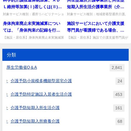
Q&A「その他日常生活費」質問その他日
額報酬の範囲）」質問介護予防通所介護、
３月30 日老企第54 号厚生省老人
所介護計画等に基づくサービス
常生活費について、その具体...
介護予防訪問介護等の定額制...
Ｌ維持等加算(Ⅰ)若しくは(Ⅱ)、
短期入所生活介護事業所（介護
保健福祉局企画課長通知）別紙
とは別に、あくまで利用者の個
自立支援促進加算、個別機能訓
保険の基準を満たしていない障
対象サービス種別：通所リハビリテーショ
対象サービス種別：地域密着型通所介護,
（２）①②に示しているが、
人的な選好によるサービスの提
ン,地域密着型通所介護,通所介護,認知症対
通所介護,認知症対応型通所介護基準種別:
練加算(Ⅱ)、リハビリテーション
害福祉の事業所）の人員基準欠
身体拘束廃止未実施減算につい
施設サービスにおいて介護支援
（介護予防）短期入所生活介護
供が当該事業者に対して求めら
応型通所介護,短期入所生活介護,短期入所
介護報酬「共生型サービスの人員基準欠如
マネジメント加算(Ａ)ロ若しくは
如減算は、障害福祉の事業所と
療養介護,小規模多機...
減算について」質問共生型...
ては、「身体拘束の記録を行っ
専門員が看護婦である場合、介
利用中における私物の洗濯に係
れた場合、当該サービスについ
(Ｂ)ロ、リハビリテーションマネ
して人員基準上満たすべき員数
ていない事実が生じた場合、速
護支援専門員としても、看護婦
る費用はこれに該当するのか。
ては、定額報酬の対象外という
【施設・居住系】身体拘束廃止未実施減算
【施設・居住系】施設で介護支援専門員が
ジメント計画書情報加算又は理
を下回った場合には、介護給付
は、施設から改善計画が提出されない限り
看護婦を兼ねる場合、それぞれ1名として
やかに改善計画を市町村長に提
としても1名配置しているとして
ことでよいか。
学療法若しくは作業療法及び言
と障害給付の両方が減算の対象
減算できないのか。改善計画の提出の有無
算定できるか。処遇に支障がなければ介護
出した後、事実が生じた月から
算定することは可能か。
に関わらず翌月から減算して...
支援専門員1名・看護婦1名...
語聴覚療法に係る加算におい
となるものと考えてよいか。
分類
３か月後に改善計画に基づく改
て、Barthel Index（ＢＩ）のデ
善状況を市町村長に報告するこ
ータ提出に際して、老人保健健
厚生労働省Q＆A
2,841
ととし、事実が生じた月の翌月
康増進等事業において一定の読
から改善が認められた月までの
み替え精度について検証されて
介護予防小規模多機能型居宅介護
24
間について減算する」こととさ
いるＩＣＦステージングから読
れているが、施設から改善計画
み替えたものを提出してもよい
介護予防特定施設入居者生活介護
453
が提出されない限り、減算の措
か。
置を行うことはできないのか。
介護予防短期入所生活介護
161
介護予防短期入所療養介護
68