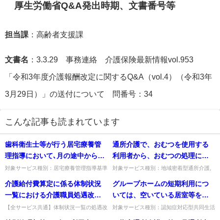
厚生労働省Q&A発出時期、文書番号等
担当課
：高齢者支援課
文書名
：3.3.29 事務連絡 介護保険最新情報vol.953
「令和3年度介護報酬改定に関するQ&A（vol.4）（令和3年
3月29日）」の送付について 問番号：34
こんな記事も読まれています
歯科衛生士等が行う居宅療養管
通所介護で、おむつを使用する
理指導において､月の途中から給
利用者から、おむつの処理に要
付が医療保険から介護保険に変
する費用（廃棄物処理費用）を
対象サービス種別：居宅療養管理指導基準
対象サービス種別：地域密着型通所介護,
種別:介護報酬「月の途中からの医療保険
通所介護,認知症対応型通所介護基準種別:
更した場合に、どのように取扱
日常生活に要する費用として徴
介護給付費算定に係る体制状況
グループホームの短期利用につ
から介護保険への給付変更」質問歯科衛生
運営基準「通所介護におけるおむつの処理
うのか。
収することは可能と解するが如
士等が行う居宅療養管理指導...
代」質問通所介護で、おむ...
一覧における介護職員処遇改善
いては、空いている居室等を利
何。
加算は、期日までに提出は必要
用しなければならないが、入院
【全サービス共通】体制状況一覧の処遇改
対象サービス種別：認知症対応型共同生活
善加算欄の提出・添付書類の扱い。交付金
介護基準種別:運営基準「短期利用」質問
か。
中の入居者の同意があれば、入