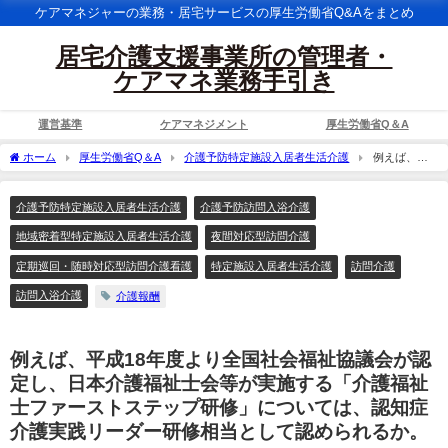
ケアマネジャーの業務・居宅サービスの厚生労働省Q&Aをまとめ
居宅介護支援事業所の管理者・
ケアマネ業務手引き
運営基準
ケアマネジメント
厚生労働省Q＆A
ホーム
厚生労働省Q＆A
介護予防特定施設入居者生活介護
例えば、平
成18年度より全国社会福祉協議会が認定し、日本介護福祉士会等が実施する「介護福
祉士ファーストステップ研修」については、認知症介護実践リーダー研修相当として
介護予防特定施設入居者生活介護
介護予防訪問入浴介護
認められるか。
地域密着型特定施設入居者生活介護
夜間対応型訪問介護
定期巡回・随時対応型訪問介護看護
特定施設入居者生活介護
訪問介護
訪問入浴介護
介護報酬
例えば、平成18年度より全国社会福祉協議会が認
定し、日本介護福祉士会等が実施する「介護福祉
士ファーストステップ研修」については、認知症
介護実践リーダー研修相当として認められるか。