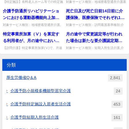
入居者生活介護等の法定代理受
て、「その他の職種の者」は、
ると考えてよいか。
【特定施設】有料老人ホーム等での特定施
対象サービス種別：地域密着型通所介護基
る説明に苦慮することとなると
設の法定代理受領サービスの同意書類の取
準種別:介護報酬「個別機能訓練加算につ
領サービスの利用について
機能訓練指導員、看護職員、介
介護予防通所リハビリテーショ
死亡日及び死亡日前14日前に介
考えるが見解如何。
扱い。入居者ごとに同意書を作成・保存
いて」質問 個別機能訓練計画の作成及び
護職員又は生活相談員以外に、
し、同意がない場合は償還払い...
居宅での生活状況の確認につ...
ンにおける運動器機能向上加算
護保険、医療保険でそれぞれ1
どんな職種を想定しているの
を算定するための人員の配置
回、合計2回ターミナルケアを実
対象サービス種別：地域密着型通所介護,
対象サービス種別：訪問看護基準種別:介
か。また、個別機能訓練計画作
通所介護,認知症対応型通所介護基準種別:
護報酬「ターミナルケア加算」質問死亡日
は、PT,OT,STではなく、看護職
施した場合にターミナルケア加
特定事業所加算（Ⅴ）を算定す
月の途中で変更認定等が行われ
成者と居宅の訪問者は同一人物
介護報酬「介護予防通所介護・通所リハビ
及び死亡日前14日前に介護保険、医療保
員ではいけないのか。
算は算定できるのか。
リテーション （選択的サ...
険でそれぞれ1回、合計2回...
る利用者が、月の途中におい
た場合は新たな要介護認定期間
でなくてもよいか。さらに、居
て、転居等により中山間地域等
に切り替わることとなる。この
宅を訪問する者が毎回変わって
【訪問介護】特定事業所加算(Ⅴ)で、月途
対象サービス種別：短期入所生活介護,介
中に中山間地域等から居住地が変わった場
護予防短期入所生活介護基準種別:その他
からそれ以外の地域（又はその
場合に、サービス利用票別表に
しまってもよいのか。
合の加算対象。該当地域に居住する期間の
Q&A「要介護認定期間中の短期入所利用
逆）に居住地が変わった場合、
おける「要介護認定期間中の短
サービス提供分のみが対象...
日数の確認」質問月の途中で...
分類
加算の対象はどうなるのか。
期入所利用日数の確認」欄はど
のように記載するのか。
厚生労働省Q＆A
2,841
介護予防小規模多機能型居宅介護
24
介護予防特定施設入居者生活介護
453
介護予防短期入所生活介護
161