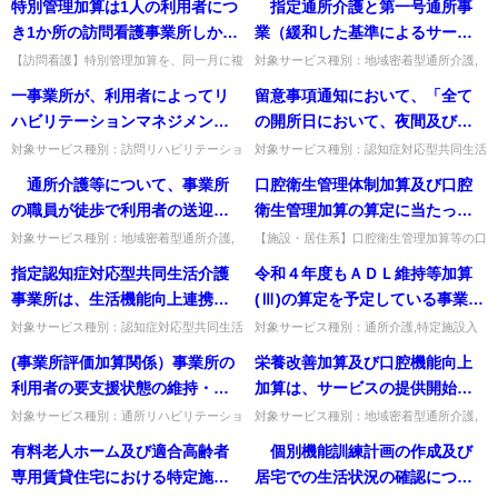
特別管理加算は1人の利用者につ
指定通所介護と第一号通所事
受給事業所は記載省略可、添付は計画書の
グループホームの短期利用については、空
院中の入居者の居室を短期利用
届出で足りる。出典：平成2...
いている居室等を利用しなけ...
き1か所の訪問看護事業所しか算
業（緩和した基準によるサービ
に活用することは可能か。
定できないが、定期巡回・随時
ス（通所型サービスＡ））を一
【訪問看護】特別管理加算を、同一月に複
対象サービス種別：地域密着型通所介護,
数の事業所で算定できるか。原則不可だ
通所介護,認知症対応型通所介護基準種別:
対応型訪問介護看護又は複合型
体的に実施する場合の指定通所
一事業所が、利用者によってリ
留意事項通知において、「全て
が、月途中でサービスを変更する場合は変
運営基準「指定通所介護と第一号通所事業
サービスを利用する場合など、
介護事業所の事業所規模の区分
更後の事業者のみ算定できる。...
を一体的に実施する場合の...
ハビリテーションマネジメント
の開所日において、夜間及び深
同一月に複数の事業所で算定で
を決定する際の利用者数の考え
加算(Ａ)イ又はロ若しくは(Ｂ)イ
夜の時間帯の体制が人員配置基
対象サービス種別：訪問リハビリテーショ
対象サービス種別：認知症対応型共同生活
きるのか。
方如何。また、その際の指定通
ン,通所リハビリテーション基準種別:介護
介護基準種別:介護報酬「夜間ケア加算」
又はロを取得するということは
準を上回っているものとす
通所介護等について、事業所
口腔衛生管理体制加算及び口腔
所介護事業所の利用定員の考え
報酬「リハビリテーションマネジメント加
質問留意事項通知において、「全ての開所
可能か。
る。」とあるが、加算対象の夜
算」質問一事業所が、利用...
日において、夜間及び深夜の...
の職員が徒歩で利用者の送迎を
衛生管理加算の算定に当たって
方如何。
勤職員も全ての開所日において
実施した場合には、車両による
作成することとなっている「入
対象サービス種別：地域密着型通所介護,
【施設・居住系】口腔衛生管理加算等の口
配置が必要か。
通所介護,認知症対応型通所介護基準種別:
腔ケアマネジメント計画は施設ごとに作成
送迎ではないが、送迎を行わな
所者または入院患者の口腔ケア
指定認知症対応型共同生活介護
令和４年度もＡＤＬ維持等加算
介護報酬「送迎が実施されない場合の評価
すればよいか。施設ごとに作成し、加算算
い場合の減算対象にはならない
マネジメントに係る計画」につ
の見直し」質問 通所介護...
定時は入所者ごとの実施記録...
事業所は、生活機能向上連携加
(Ⅲ)の算定を予定している事業所
と考えて良いか。
いては、施設ごとに計画を作成
算に係る業務について指定訪問
は、介護給付費算定に係る体制
対象サービス種別：認知症対応型共同生活
対象サービス種別：通所介護,特定施設入
すればよいのか。
介護基準種別:介護報酬「生活機能向上連
居者生活介護,介護老人福祉施設,地域密着
リハビリテーション事業所又は
等状況一覧表の「ＡＤＬ維持等
(事業所評価加算関係）事業所の
栄養改善加算及び口腔機能向上
携加算」質問指定認知症対応型共同生活介
型通所介護,認知症対応型通所介護,地域密
指定通所リハビリテーション事
加算〔申出〕の有無」が「２
護事業所は、生活機能向上連...
着型特定施設入居者生活...
利用者の要支援状態の維持・改
加算は、サービスの提供開始か
業所若しくは医療提供施設と委
あり」、「ＡＤＬ維持等加算
善が図られたことに対する評価
ら３月後に改善評価を行った後
対象サービス種別：通所リハビリテーショ
対象サービス種別：地域密着型通所介護,
託契約を締結し、業務に必要な
Ⅲ」が「２ あり」という記載
ン基準種別:介護報酬「介護予防通所介
通所介護,認知症対応型通所介護基準種別:
であると認識するが、利用者の
は算定できないのか。
有料老人ホーム及び適合高齢者
個別機能訓練計画の作成及び
費用を指定訪問リハビリテーシ
することで良いか。
護・通所リハビリテーション （事業所評
介護報酬「栄養改善加算・口腔機能向上加
側に立てば、自己負担額が増加
価加算）」質問(事業所評価加...
算」質問栄養改善加算及び...
専用賃貸住宅における特定施設
居宅での生活状況の確認につい
ョン事業所等に支払うことにな
することになり、利用者に対す