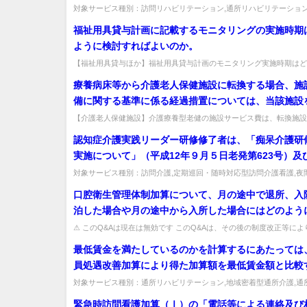
リハビリテーションマネジメント加算(Ⅱ)以上）を算
対象サービス種別：訪問リハビリテーション,通所リハビリテーション
介護報酬「リハビリテーションマネジメント加算」質問訪問・通所リハビ
ない場合において、リハビリテーションマネジメント加
福祉用具貸与計画に記載するモニタリングの実施時期
及び(Ｂ)の算定を新たに開始することは可能か。
ように検討すればよいのか。
【福祉用具貸与ほか】福祉用具貸与計画のモニタリング実施時期はど
検討するか。利用者の状況は個人ごとに異なるため、利用者ごとに検討
療養病床等から介護老人保健施設に転換する場合、施
備に関する基準に係る経過措置については、当該施設
は改築した際にも適用される旨事務連絡が発出されて
【介護老人保健施設】介護療養型老健の施設サービス費は、転換施設
改築部分でも算定できるか。原則は転換部分のみ算定可（同一法人の病
この趣旨は介護療養型老人保健施設の施設サービス費
認知症介護実践リーダー研修修了者は、「痴呆介護研
ついても同様か。
実施について」（平成12年９月５日老発第623号）及
介護研修事業の円滑な運営について」（平成12年10月
対象サービス種別：訪問介護,定期巡回・随時対応型訪問介護看護,夜
問介護,介護予防訪問入浴介護,訪問入浴介護,介護予防特定施設入居者..
計第43号）において規定する専門課程を修了した者も
口腔衛生管理体制加算について、月の途中で退所、入
か。
泊した場合や月の途中から入所した場合にはどのよう
えばよいのか。
⚠ このQ&Aは現在は無効です このQ&Aは、その後の制度改正等に
効となっています（処遇改善加算など、要件が変更さ...
最低賃金を満たしているのかを計算するにあたっては
員処遇改善加算により得た加算額を最低賃金額と比較
に含めることとなるのか。
対象サービス種別：通所リハビリテーション,地域密着型通所介護,通
症対応型通所介護,短期入所生活介護,短期入所療養介護,福祉用具貸...
緊急時訪問看護加算（Ⅰ）の「電話等による連絡及び