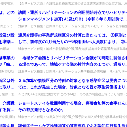
定してい
基準種別:
【全サービス共通】介護職員処遇改善加算の賃金改善実施期間の設定方法。
...
則は4月〜翌年3月だが、交付金との重複等があれば柔軟な期間設定も可能。...
算(Ａ)
は、どの
訪問・通所リハビリテーションの利用開始時点でリハビリテ
ションマネジメント加算(Ａ)及び(Ｂ)（令和３年３月以前では
リハビリテーションマネジメント加算(Ⅱ)以上）を算定して
のように
対象サービス種別：訪問リハビリテーション,通所リハビリテーション基準種別
する。...
介護報酬「リハビリテーションマネジメント加算」質問訪問・通所リハビ...
ない場合において、リハビリテーションマネジメント加算(Ａ
設及び設
通所介護等の事業所規模区分の計算に当たっては、 ①原則と
及び(Ｂ)の算定を新たに開始することは可能か。
を増築又
して、前年度の1月当たりの平均利用延べ人員数により、 ②
いるが、
外的に、前年度の実績が6月に満たない又は前年度から定員
の増築・
対象サービス種別：地域密着型通所介護,通所介護,認知症対応型通所介護基準
床を一...
別:介護報酬「通所介護等の事業所規模区分の計算」質問通所介護等の事...
の算定に
25％以上変更して事業を行う事業者においては、便宜上、利
修事業の
地域ケア会議とリハビリテーション会議が同時期に開催さ
定員の90％に予定される1月当たりの営業日数を乗じて得た
び「痴呆
る場合であって、地域ケア会議の検討内容の１つが、通所リ
により、 事業所規模の区分を判断することとなる。 しかし
25日老
ビリテーションの利用者に関する今後のリハビリテーション
間対応型訪
対象サービス種別：訪問リハビリテーション基準種別:介護報酬「リハビリテ
②を利用することにより、年度末に定員規模を大幅に縮小し
.
ション会議」質問 地域ケア会議とリハビリテーション会議が同時期に開催...
含むの
提供内容についての事項で、当該会議の出席者が当該利用者
院又は外
３％加算や規模区分の特例の対象となる感染症又は災害につ
年度を越して当該年度の事業所規模が確定した後に定員を変
リハビリテーション会議の構成員と同様であり、リハビリテ
に取り扱
ては、これが発生した場合、対象となる旨が厚生労働省より
前の規模に戻す等、事業所規模の実態を反映しない不適切な
ションに関する専門的な見地から利用者の状況等に関する情
務連絡で示されることとなっているが、対象となった後、同
用が行われる可能性も考えられるが、その対応如何。
より削除・無
⚠ このQ&Aは現在は無効です このQ&Aは、その後の制度改正等により削除・
を構成員と共有した場合、リハビリテーション会議を開催し
効となっています（処遇改善加算など、要件が変更さ...
染症又は災害による３％加算や規模区分の特例が終了する場
、介護職
ショートステイを数回利用する場合、療養食加算の食事せん
ものと考えてよいのか。
も事務連絡により示されるのか。
する賃金
その都度発行となるのか。
所介護,認知
対象サービス種別：短期入所生活介護,介護予防短期入所生活介護基準種別:介
報酬「療養食加算」質問ショートステイを数回利用する場合、療養食加算...
相談を担
認知症チームケア推進加算の算定要件である認知症日常生活