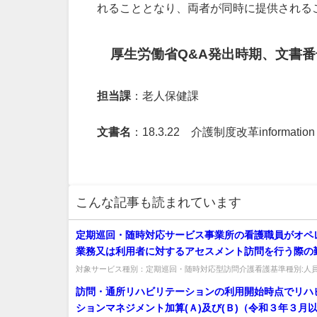
れることとなり、両者が同時に提供される
厚生労働省Q&A発出時期、文書番
担当課
：老人保健課
文書名
：18.3.22 介護制度改革informati
こんな記事も読まれています
定期巡回・随時対応サービス事業所の看護職員がオペ
業務又は利用者に対するアセスメント訪問を行う際の
は、常勤換算の際の勤務延時間数に算入することが可
対象サービス種別：定期巡回・随時対応型訪問介護看護基準種別:人
員配置基準について」質問定期巡回・随時対応サービス事業所の看護職
訪問・通所リハビリテーションの利用開始時点でリハ
ションマネジメント加算(Ａ)及び(Ｂ)（令和３年３月