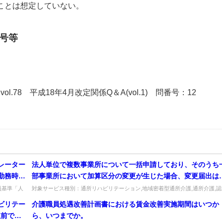
ことは想定していない。
号等
on vol.78 平成18年4月改定関係Q＆A(vol.1) 問番号：12
レーター
法人単位で複数事業所について一括申請しており、そのうち
勤務時間
部事業所において加算区分の変更が生じた場合、変更届出は
能か。
要か。
員基準「人
対象サービス種別：通所リハビリテーション,地域密着型通所介護,通所介護,認
員が...
症対応型通所介護,短期入所生活介護,短期入所療養介護,訪問介護,...
ビリテー
介護職員処遇改善計画書における賃金改善実施期間はいつか
以前では
ら、いつまでか。