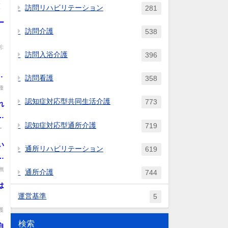
原
訪問リハビリテーション
281
ー
訪問介護
538
い
:
訪問入浴介護
396
)
例
訪問看護
358
を
種
用
認知症対応型共同生活介護
773
れ
数
ハ
、
認知症対応型通所介護
719
の
ー
、
の
い
更
通所リハビリテーション
619
ー
事
運
報
感
無
通所介護
744
た
合
は
運営基準
5
護
検索
自