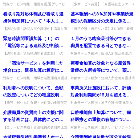
所等において利用者又はその家
等が実施する「介護福祉士ファ
整となるのか。
対象サービス種別：通所介護,通所リハビ
【多サービス共通】「介護福祉士ファース
ける食費よりコストが低くなる
たが、新たに取組みを行うにあ
リテーション,地域密着型通所介護,認知症
トステップ研修」は認知症介護実践リーダ
族への説明や同意の取得を行う
ーストステップ研修」について
看取り期対応体制及び看取り連
基本報酬への3％加算や事業所規
ことから、他の食費より低く設
たり参考にできるものはある
対応型通所介護,介護予防認知症対応型通
ー研修相当として認められるか。自治体が
必要はあるか。また、利用者又
は、認知症介護実践リーダー研
所介護基準種別:介護報酬...
実施・指定する研修として審...
携体制加算について「本人また
模別の報酬区分の決定に係る特
定することは可能か。
か。
はその家族への説明や同意の取
修相当として認められるか。
はその家族に対する随時の説
例では、現に感染症や災害の影
【訪問介護・訪問入浴介護ほか】看取り連
【通所介護・通所リハ等】3％加算・規模
得が必要な場合、利用者又はそ
携体制加算の「本人・家族への随時の説
区分の特例で、利用延人員数の減少の具体
明」とあるが、具体的にどうい
響と想定される利用延人員数の
緊急時訪問看護加算（Ⅰ）の
１月のうち喀痰吸引等ができる
の家族への説明を行ったこと
明」とは何か。対応方針に基づき、状態や
的な理由は問われるか。対象の感染症・災
うことか。
減少が一定以上生じている場合
家族の求めに応じて記録を活用...
害であれば具体的理由は問わ...
「電話等による連絡及び相談を
職員を配置できる日とできない
や、利用者又はその家族から同
にあっては、減少の具体的な理
担当する者に対する支援体制の
日がある場合は、夜勤職員配置
意を受けたことを記録する必要
【訪問看護】緊急時訪問看護加算(Ⅰ)の
対象サービス種別：短期入所生活介護,介
由は問わないのか。
「電話相談担当者に対する支援体制の確
護予防短期入所生活介護基準種別:介護報
確保」とは、具体的にどのよう
加算（Ⅰ）、（Ⅱ）と夜勤職員
はあるか。
「宿泊サービス」を利用した
療養食加算の対象となる脂質異
保」とは。他の看護師に相談・代替対応で
酬「夜勤職員配置加算」質問１月のうち喀
な体制を指すのか。
配置加算（Ⅲ）、（Ⅳ）をどの
きる体制や、事前の利用者情報...
痰吸引等ができる職員を配置...
場合には、延長加算の算定はで
常症の入所者等について、薬物
ように算定すればよいか。
きないこととされているが、以
療法や食事療法により、血液検
対象サービス種別：地域密着型通所介護基
対象サービス種別：短期入所療養介護基準
準種別:介護報酬「延長加算の見直し」質
種別:介護報酬「療養食加算」質問療養食
下の場合には算定可能か。 ①
査の数値が改善された場合で
利用者への説明について、金額
事業所又は施設において、評価
問 「宿泊サービス」を利用した場合に
加算の対象となる脂質異常症の入所者等に
通所介護事業所の営業時間の開
も、療養食加算を算定できる
は、延長加算の算定はできない...
ついて、薬物療法や食事療法...
の設定についてどの程度説明す
対象利用期間が６月を超えると
始前に延長サービスを利用した
か。
べきなのか。
は、どのような意味か。
【施設・居住系】食費・居住費の金額設定
対象サービス種別：通所介護,特定施設入
後、通所介護等を利用しその当
について利用者にどの程度説明すべきか。
居者生活介護,介護老人福祉施設,地域密着
介護職員の資質向上の支援に関
口腔機能向上加算について、歯
日より宿泊サービスを利用した
同意が得られるよう具体的内容を説明し、
型通所介護,認知症対応型通所介護,地域密
算出式等の詳細は求めがあれ...
着型特定施設入居者生活...
する計画には、具体的にどのよ
科医療との重複の有無について
場合 ② 宿泊サービスを利用し
うな内容が必要か。
は、歯科医療機関又は事業所の
た後、通所介護サービスを利用
【全サービス共通】介護職員の資質向上支
対象サービス種別：通所リハビリテーショ
援に関する計画に必要な内容。特に基準は
ン基準種別:介護報酬「口腔機能向上加
いずれにおいて判断するのか。
し通所介護事業所の営業時間の
地域密着型特別養護老人ホーム
介護報酬総単位数が区分支給限
なく、事業者の方針や職員のキャリア志向
算」質問口腔機能向上加算について、歯科