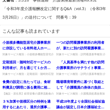
「令和3年度介護報酬改定に関するQ&A（vol.3）（令和3年
3月26日）」の送付について 問番号：39
こんな記事も読まれています
小規模多機能型居宅介護事業所
一つの訪問看護事業所の利用者
に併設している有料老人ホーム
が、新たに別の訪問看護事業所
の入居者が小規模多機能型居宅
の利用を開始した場合に、別の
対象サービス種別：小規模多機能型居宅介
対象サービス種別：訪問看護基準種別:介
護基準種別:運営基準「有料老人ホームの
護報酬「初回加算」質問一つの訪問看護事
介護を利用することはできる
訪問看護事業所において初回加
定期巡回・随時対応サービスの
「人員基準を満たす他の訪問
入居者の利用」質問小規模多機能型居宅介
業所の利用者が、新たに別の訪問看護事業
か。
算を算定できるのか。
護事業所に併設している有料...
所の利用を開始した場合に、...
利用者が、月を通じて１か月間
介護事業所のサテライト事業所
入院する場合、定期巡回・随時
となる旨を平成28年3月31日まで
対象サービス種別：定期巡回・随時対応型
対象サービス種別：訪問介護基準種別:介
訪問介護看護基準種別:介護報酬「報酬の
護報酬「初任者研修修了者であるサービス
対応型訪問介護看護費は算定で
に届け出た場合」は、平成30年3
食費の設定に当たっては、食材
職場環境等要件に基づく取組と
取扱い」質問定期巡回・随時対応サービス
提供責任者を配置する指定訪問介護事業所
きるのか。
月31日まで当該減算が適用され
の利用者が、月を通じて１か...
の減算」質問 「人員基準を...
料費及び調理に係る費用に相当
して「介護職員の身体の負担軽
ない」とあるが、結果として、
する額を基本とすることとなっ
減のための介護技術の修得支
【施設・居住系】経管栄養の濃厚流動食の
対象サービス種別：介護職員処遇改善加
平成30年3月31日までにサテライ
食費を他より低く設定できるか。食材料
算,介護職員等特定処遇改善加算基準種別:
ているが、経管栄養について提
援、介護ロボットやリフト等の
３％加算や規模区分の特例を適
平成18年度より全国社会福祉協
ト事業所にならなかった場合、
費・調理費用を基本に、他と区別して別に
設備基準「」質問職場環境等要件に基づく
供される濃厚流動食の場合にお
介護機器等導入及び研修等によ
設定して差し支えない。出典：...
取組として「介護職員の身体...
用するにあたり、通所介護事業
議会が認定し日本介護福祉士会
当該届出月まで遡及して過誤調
ける食費は、その他の場合にお
る腰痛対策の実施」が設けられ