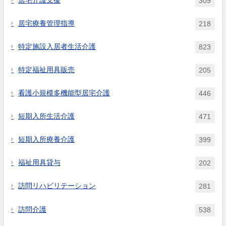
居宅介護支援
309
居宅療養管理指導
218
特定施設入居者生活介護
823
特定福祉用具販売
205
看護小規模多機能型居宅介護
446
短期入所生活介護
471
短期入所療養介護
399
福祉用具貸与
202
訪問リハビリテーション
281
訪問介護
538