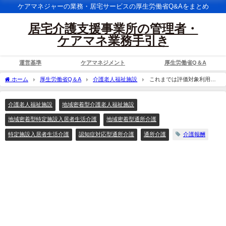
ケアマネジャーの業務・居宅サービスの厚生労働省Q&Aをまとめ
居宅介護支援事業所の管理者・
ケアマネ業務手引き
運営基準
ケアマネジメント
厚生労働省Q＆A
ホーム
厚生労働省Q＆A
介護老人福祉施設
これまでは評価対象利用開
始月と、当該月から起算して６月目の値で評価していたが、今回の改正で評価対象利
用開始月の翌月から起算して６月目となったのは、後の月が１月ずれたということ
介護老人福祉施設
地域密着型介護老人福祉施設
か。
地域密着型特定施設入居者生活介護
地域密着型通所介護
特定施設入居者生活介護
認知症対応型通所介護
通所介護
介護報酬