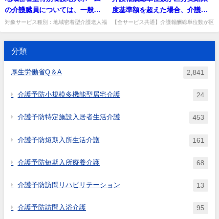
終了後に延長サービスを利用し
に応じて設定し、期間の一致...
医療との重複の有無については...
の介護臓員については、一般の
度基準額を超えた場合、介護職
た後、自宅に帰る場合
特別養護老人ホームの基準に比
員処遇改善加算はどのように算
対象サービス種別：地域密着型介護老人福
【全サービス共通】介護報酬総単位数が区
祉施設基準種別:人員基準「基準緩和措
分支給限度基準額を超えた場合の処遇改善
べて、何か緩和されるのか。
定するのか。
置」質問地域密着型特別養護老人ホームの
加算の算定方法。超過分とそれに係る加算
介護臓員については、一般の特...
は保険給付の対象外。出典：...
分類
厚生労働省Q＆A
2,841
介護予防小規模多機能型居宅介護
24
介護予防特定施設入居者生活介護
453
介護予防短期入所生活介護
161
介護予防短期入所療養介護
68
介護予防訪問リハビリテーション
13
介護予防訪問入浴介護
95