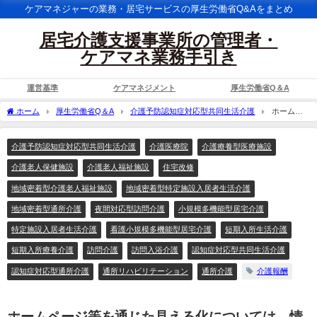
ケアマネジャーの業務・居宅サービスの厚生労働省Q&Aをまとめ
居宅介護支援事業所の管理者・
ケアマネ業務手引き
運営基準
ケアマネジメント
厚生労働省Q＆A
ホーム
厚生労働省Q＆A
介護予防認知症対応型共同生活介護
ホームペ
ージ等を通じた見える化については、情報公表制度を活用しないことも可能か。
介護予防認知症対応型共同生活介護
介護医療院
介護療養型医療施設
介護老人保健施設
介護老人福祉施設
住宅改修
地域密着型介護老人福祉施設
地域密着型特定施設入居者生活介護
地域密着型通所介護
夜間対応型訪問介護
小規模多機能型居宅介護
特定施設入居者生活介護
看護小規模多機能型居宅介護
短期入所生活介護
短期入所療養介護
訪問介護
訪問入浴介護
認知症対応型共同生活介護
認知症対応型通所介護
通所リハビリテーション
通所介護
介護報酬
ホームページ等を通じた見える化については、情