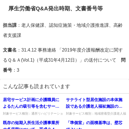
厚生労働省Q&A発出時期、文書番号等
担当課
：老人保健課、認知症施策・地域介護推進課、高齢
者支援課
文書名
：31.4.12 事務連絡 「2019年度介護報酬改定に関す
るＱ＆Ａ(Vol.1)（平成31年4月12日）」の送付について
問
番号
：3
こんな記事も読まれています
居宅サービス計画に介護職員に
サテライト型居住施設の本体施
よるたんの吸引等を含むサービ
設である介護老人福祉施設の人
スを位置付ける際の留意点は何
員墓準において、本体施設の入
対象サービス種別：通所リハビリテーショ
対象サービス種別：地域密着型介護老人福
ン,地域密着型通所介護,通所介護,認知症対
祉施設基準種別:人員基準「サテライト型
か。
所者数とサテライト型居住施設
既存の短期入所生活介護事業所
「準個室」の面積基準は、壁芯
応型通所介護,短期入所生活介護,短期入所
居住施設」質問サテライト型居住施設の本
の入所者数の合計数を基礎とし
療養介護,福祉用具貸...
体施設である介護老人福祉施...