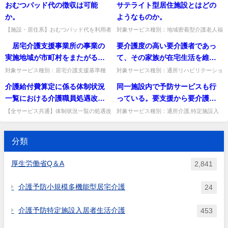
おむつパッド代の徴収は可能
サテライト型居住施設とはどの
数事業所利用）」質問介護予防訪問介護や
区分」質問訪問介護員である整体療術師等
のか。
介護予防通所介護については...
が利用者の居宅を訪問してマ...
か。
ようなものか。
【施設・居住系】おむつパッド代を利用者
対象サービス種別：地域密着型介護老人福
から徴収できるか。施設・短期入所ではお
祉施設基準種別:設備基準「サテライト型
居宅介護支援事業所の事業の
要介護度の高い要介護者であっ
むつ費用は保険給付対象で徴収不可。通所
居住施設」質問サテライト型居住施設とは
系・GH・特定施設は例外。...
どのようなものか。回答サテ...
実施地域が市町村をまたがる場
て、その家族が在宅生活を維持
合等では、居宅介護支援事業所
することに強い意向もあり、毎
対象サービス種別：居宅介護支援基準種
対象サービス種別：通所リハビリテーショ
別:運営基準「居宅サービス計画（ケアプ
ン,地域密着型通所介護,通所介護,認知症対
が所在する市町村と、利用者の
月1週間ないし10日程度自宅で生
介護給付費算定に係る体制状況
同一施設内で予防サービスも行
ラン）の届出について」質問 居宅介護支
応型通所介護,短期入所生活介護,短期入所
保険者である市町村が異なる事
活し、月の残りの期間は計画的
援事業所の事業の実施地域が市...
療養介護,福祉用具貸...
一覧における介護職員処遇改善
っている。要支援から要介護に
もあり得るが、その場合、居宅
に短期入所サービスを利用しよ
加算は、期日までに提出は必要
なった方の評価期間はどうなる
【全サービス共通】体制状況一覧の処遇改
対象サービス種別：通所介護,特定施設入
介護支援事業所の介護支援専門
うとする場合、このような利用
善加算欄の提出・添付書類の扱い。交付金
居者生活介護,介護老人福祉施設,地域密着
か。
のか。
員は、どちらの市町村にケアプ
ができる居宅サービス計画の作
受給事業所は記載省略可、添付は計画書の
型通所介護,認知症対応型通所介護,地域密
届出で足りる。出典：平成2...
着型特定施設入居者生活...
ランを届け出ればよいのか。
成は可能と考えるが、どうか。
分類
厚生労働省Q＆A
2,841
介護予防小規模多機能型居宅介護
24
介護予防特定施設入居者生活介護
453