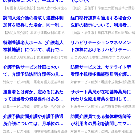
の多床室について、平成２４年
でよいか。
て算出するとは、具体的にはど
４月１日以降に、併設する介護
【介護老人福祉施設】短期入所の多床室を
【施設・居住系】準個室の面積基準は壁芯
のように行うのか。
併設特養の多床室に変更した場合、新設の
で測定してよいか。壁芯での測定でよい。
老人福祉施設の多床室に変更し
訪問入浴介護の看取り連携体制
経口移行加算を適用する場合の
多床室として算定するのか。大規模改築を
出典：平成17年10月改定関係Q&A 問
た場合は、新設の介護老人福祉
伴わなければ既存の多床室と...
20。...
加算を取得した場合、同一利用
医師の指示について、利用者の
施設の多床室として介護報酬を
者が同一時間帯に訪問入浴介護
主治医及び施設の配置医師のい
【訪問入浴介護】看取り連携体制加算で、
【施設・居住系】経口移行加算の医師の指
算定することとなるのか。
同一利用者が同一時間帯に訪問入浴介護と
示は主治医・配置医師のいずれでよいか。
と訪問看護を利用できるか。
ずれでもかまわないと考えてよ
特別養護老人ホーム（介護老人
リハビリテーションマネジメン
訪問看護を利用できるか。日時調整は医療
配置医師の判断を原則とし、必要に応じ主
いか。
的ケアのための想定で、同一...
治医から情報提供を受ける。...
福祉施設）について、現行では
ト加算におけるリハビリテーシ
国庫補助を受けて整備した居室
ョン会議の構成員である医師の
【介護老人福祉施設】国庫補助を受けて整
⚠ このQ&Aは現在は無効です このQ&A
備した個室について、10月以降は特別な
は、その後の制度改正等により削除・無効
は特別な室料を徴収できないと
参加については、テレビ電話等
介護予防サービス計画におい
訪問サービスは、サテライト型
室料を徴収できるか。運営基準等の見直し
となっています（処遇改善加算など、要件
されているが、10月以降はどう
情報通信機器を使用しても差し
により、公的助成による個室...
が変更さ...
て、介護予防訪問介護等の具体
看護小規模多機能型居宅介護事
なるのか。
支えないとされているが、テレ
的な回数やサービス提供日、サ
業所及びその本体事業所である
対象サービス種別：居宅介護支援基準種
対象サービス種別：看護小規模多機能型居
ビ電話等情報通信機器を使用す
別:運営基準「介護予防支援（介護予防プ
宅介護基準種別:運営基準「サテライト型
ービス提供時間を設定する場
看護小規模多機能型居宅介護事
担当者とは何か。定めるにあた
サポート薬局が在宅基幹薬局に
る際の留意点は何か。
ラン）」質問介護予防サービス計画におい
看護小規模多機能型居宅介護事業所」質問
合、介護予防プランの様式のど
業所の利用者に対し、それぞれ
て、介護予防訪問介護等の具体...
訪問サービスは、サテライト...
って担当者の資格要件はある
代わり医療用麻薬を使用してい
の部分に記載すればよいのか。
の職員によりサービスを行わな
か。
る利用者の居宅療養管理指導を
対象サービス種別：短期入所生活介護,介
対象サービス種別：居宅療養管理指導基準
いといけないか。
護予防短期入所生活介護基準種別:介護報
種別:運営基準「他の薬局との連携」質問
実施する場合は、在宅基幹薬局
介護予防訪問介護や介護予防通
訪問介護員である整体療術師等
酬「若年性認知症利用者受入加算」質問担
サポート薬局が在宅基幹薬局に代わり医療
及びサポート薬局のいずれの薬
当者とは何か。定めるにあた...
用麻薬を使用している利用者...
所介護については、月単位の定
が利用者の居宅を訪問してマッ
局も麻薬小売業の免許を取得し
額制とされているが、複数の事
サージを行った場合、身体介護
対象サービス種別：地域密着型通所介護基
対象サービス種別：訪問介護基準種別:運
ていなければならないのか。
準種別:運営基準「介護予防通所介護（複
営基準「「身体介護」及び「生活援助」の
業所を利用することはできない
中心型を算定できるか