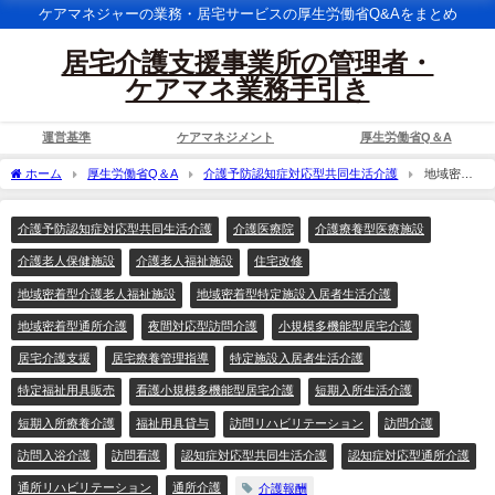
ケアマネジャーの業務・居宅サービスの厚生労働省Q&Aをまとめ
居宅介護支援事業所の管理者・
ケアマネ業務手引き
運営基準
ケアマネジメント
厚生労働省Q＆A
ホーム
厚生労働省Q＆A
介護予防認知症対応型共同生活介護
地域密着
型サービスの市町村独自加算については、介護従事者処遇改善加算の算定における介
護報酬総単位数に含めてよいか。
介護予防認知症対応型共同生活介護
介護医療院
介護療養型医療施設
介護老人保健施設
介護老人福祉施設
住宅改修
地域密着型介護老人福祉施設
地域密着型特定施設入居者生活介護
地域密着型通所介護
夜間対応型訪問介護
小規模多機能型居宅介護
居宅介護支援
居宅療養管理指導
特定施設入居者生活介護
特定福祉用具販売
看護小規模多機能型居宅介護
短期入所生活介護
短期入所療養介護
福祉用具貸与
訪問リハビリテーション
訪問介護
訪問入浴介護
訪問看護
認知症対応型共同生活介護
認知症対応型通所介護
通所リハビリテーション
通所介護
介護報酬