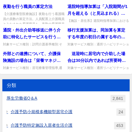
できないと解してよろしいか。
通所介護基準種別:介護報酬「個別機能訓
祉施設基準種別:介護報酬「日常生活継続
以上配置することとなっている
施設を新設した場合若しくは当
夜勤を行う職員の算定方法
退院時指導加算は「入院期間が1
練加算(Ⅰ)イの人員配置要件」質問個別機
支援加算」質問介護福祉士の配置の基準と
が、具体的な配置時間の定めは
該施設の定員数を増床・減床し
能訓練加算(Ⅰ)イにおい...
する前年度の平均入所者数に...
月を超える（と見込まれる）入
【介護療養型医療施設】夜勤を行う看護職
あるのか。
た場合においてどのように取り
員の員数の算定方法。人員配置上介護職員
院患者」に対して算定できると
【施設・居住系】退院時指導加算における
扱うのか。
とみなされた看護職員も、夜勤の看護職員
「入院期間が1月を超える」の取扱い。医
されているが、当該入院期間の
として算定できる。出典：介...
通院・外出介助等移送に伴う介
移行支援加算は、同加算を算定
療保険病床から介護保険病床へ転床した場
取扱いについて
合は通算した入院期間で判断...
助に特化したサービスを行う事
する年度の初日の属する年の前
業所について、基準該当サービ
年の１月から12月（基準に適合
対象サービス種別：訪問介護基準種別:そ
対象サービス種別：通所リハビリテーショ
の他Q&A「特化した事業所によるサービ
ン基準種別:介護報酬「移行支援加算」質
スとして特例居宅サービス費の
しているものとして届け出た年
外部との連携について、介護保
送迎時に居宅内で介助した場
スに係る特例居宅サービス費の支給」質問
問移行支援加算は、同加算を算定する年度
給付対象とする場合の考え方如
においては、届出の日から同年
通院・外出介助等移送に伴う...
の初日の属する年の前年の１...
険施設の場合は「栄養マネジメ
合は30分以内であれば所要時間
何。
12月までの期間）において一定
ント強化加算の算定要件として
に参入してもよいとあるが、同
対象サービス種別：居宅療養管理指導,通
対象サービス種別：通所リハビリテーショ
の実績をもとに算定ができるも
所リハビリテーション,地域密着型通所介
ン基準種別:その他Q&A「送迎時における
規定する員数を超えて管理栄養
一建物又は同一敷地内の有料老
のとされているところである
護,通所介護,認知症対応型通所介護,認知症
居宅内介助等の評価」質問 送迎時に居宅
士を置いているもの又は常勤の
人ホーム等に居住している利用
対応型共同生活介護,看...
内で介助した場合は30分...
が、令和３年４月から令和４年
分類
管理栄養士を１名以上配置して
者へ介護職員が迎えに行き居宅
３月においては、従前（令和３
いるものに限る。」とあるが、
内介助した場合も対象とするこ
年度介護報酬改定以前）の基準
厚生労働省Q＆A
2,841
栄養マネジメント強化加算を算
とでよいか。
に基づいて算定を行っても差し
定せず、介護保険施設に常勤の
支えないか。
介護予防小規模多機能型居宅介護
24
管理栄養士が１名いる場合は、
当該施設の管理栄養士が兼務で
介護予防特定施設入居者生活介護
453
きるのか。