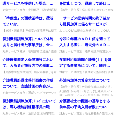
続して入所していたものとみな
収440万円となる者を２人設定す
期入所について区分限度を超...
スと介護予防・日常生活支援総合...
護サービスを提供した場合、所
を防止しつつ、継続して経口に
されるか。
る必要があるのか。 また、その
定単位数の100分の98の単位数を
よる食事の摂取を進めるための
対象サービス種別：定期巡回・随時対応型
【施設・居住系】経口維持加算でいう食物
場合の配分ルール（グループ間
訪問介護看護基準種別:介護報酬「報酬の
形態・摂取方法の「適切な配慮」とは。刻
算定するのか。
食物形態、摂取方法等における
「準個室」の面積基準は、壁芯
サービス提供時間の終了後か
の平均賃金改善額 １：１：0.5）
取扱い」質問月に１度でも准看護師が訪問
み食を一律に用いず、個々の嚥下状況に応
適切な配慮」とは具体的にどの
看護サービスを提供した場合...
じた食物形態とし、食べる楽...
でよいか。
ら延長加算に係るサービスが始
はどのような取扱いとなるの
ようなことか。
まるまでの間はどのような人員
か。
【施設・居住系】準個室の面積基準は壁芯
⚠ このQ&Aは現在は無効です このQ&A
で測定してよいか。壁芯での測定でよい。
は、その後の制度改正等により削除・無効
配置が必要となるのか。
個別機能訓練加算について体制
令和２年度のＡＤＬ値を遡って
出典：平成17年10月改定関係Q&A 問
となっています（処遇改善加算など、要件
20。...
が変更さ...
ありと届け出た事業所は、全て
入力する際に、過去分のＡＤＬ
の利用者の計画を作成し、個別
値については評価者がリハビリ
対象サービス種別：地域密着型通所介護基
対象サービス種別：通所介護,特定施設入
準種別:介護報酬「個別機能訓練加算」質
居者生活介護,介護老人福祉施設,地域密着
機能訓練を実施しなければなら
担当者や介護職であり、一定の
介護療養型老人保健施設におい
夜間対応型訪問介護費(Ⅰ）を算
問個別機能訓練加算について体制ありと届
型通所介護,認知症対応型通所介護,地域密
ないのか。また、利用者全てが
研修を受けていないが問題ない
け出た事業所は、全ての利用...
着型特定施設入居者生活...
て、入所者が施設内での看取り
定する事業所について、随時訪
対象の場合は特定の曜日のみ機
か。
を希望しターミナルケアを行っ
問サービスを一晩に複数回行っ
【介護療養型医療施設】施設内看取りを希
対象サービス種別：夜間対応型訪問介護基
能訓練指導員を配置して加算を
望した入所者がやむを得ず医療機関で亡く
準種別:運営基準「臨時訪問サービスの回
ていたが、やむを得ない事由に
た場合、その回数分の随時訪問
介護職員処遇改善計画書の作成
外泊時加算の算定方法について
とることができないということ
なった場合、ターミナルケア加算を算定で
数」質問夜間対応型訪問介護費(Ⅰ）を算
より医療機関において亡くなっ
サービス費を算定することは可
きるか。施設内で実施した期...
定する事業所について、随時...
について、当該計画の内容が変
になるのか。
【施設・居住系】外泊時加算の算定方法。
た場合はターミナルケア加算を
能か。また、指定訪問介護のよ
外泊翌日から6日（月またぎは連続最大12
更になった場合は、改めて都道
対象サービス種別：通所リハビリテーショ
算定できるのか。
うに空けなくてはならない間隔
日）が限度。ベッドを短期入所に活用した
ン,地域密着型通所介護,通所介護,認知症対
府県知事等に届け出る必要があ
日は算定不可。出典：介護...
個別機能訓練加算(Ⅰ)イにおいて
介護福祉士の配置の基準とする
(概ね2時間以上）はあるのか。
応型通所介護,短期入所生活介護,短期入所
るのか。また、当該計画は、事
療養介護,福祉用具貸...
は、専ら機能訓練指導員の職務
前年度の平均入所者数につい
業年度を超えて作成することは
に従事する理学療法士等を１名
て、前年度半ばに介護老人福祉
対象サービス種別：通所介護,地域密着型
対象サービス種別：地域密着型介護老人福