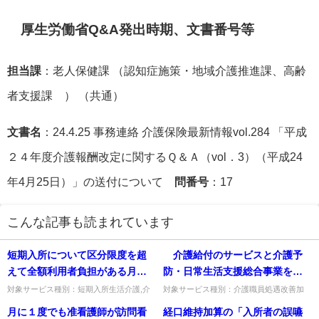
厚生労働省Q&A発出時期、文書番号等
担当課
：老人保健課 （認知症施策・地域介護推進課、高齢
者支援課 ） （共通）
文書名
：24.4.25 事務連絡 介護保険最新情報vol.284 「平成
２４年度介護報酬改定に関するＱ＆Ａ（vol．3）（平成24
年4月25日）」の送付について
問番号
：17
こんな記事も読まれています
短期入所について区分限度を超
介護給付のサービスと介護予
えて全額利用者負担がある月か
防・日常生活支援総合事業を一
ら、翌月まで入所を継続して連
体的に運営している場合であっ
対象サービス種別：短期入所生活介護,介
対象サービス種別：介護職員処遇改善加
護予防短期入所生活介護基準種別:介護報
算・介護職員等特定処遇改善加算基準種
続利用が30日を超えた場合は連
ても、月額８万円の改善又は年
月に１度でも准看護師が訪問看
経口維持加算の「入所者の誤嚥
酬「連続３０日を超える短期入所」質問短
別:介護報酬「」質問 介護給付のサービ