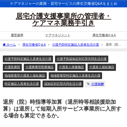
ケアマネジャーの業務・居宅サービスの厚生労働省Q&Aをまとめ
居宅介護支援事業所の管理者・
ケアマネ業務手引き
運営基準
ケアマネジメント
厚生労働省Q＆A
ホーム
厚生労働省Q＆A
介護予防特定施設入居者生活介護
退所（院）
時指導等加算（退所時等相談援助加算）は退所して短期入所サービス事業所に入所す
る場合も算定できるか。
介護予防特定施設入居者生活介護
介護予防認知症対応型共同生活介護
介護医療院
介護療養型医療施設
介護老人保健施設
介護老人福祉施設
地域密着型介護老人福祉施設
地域密着型特定施設入居者生活介護
特定施設入居者生活介護
認知症対応型共同生活介護
介護報酬
退所（院）時指導等加算（退所時等相談援助加
算）は退所して短期入所サービス事業所に入所す
る場合も算定できるか。