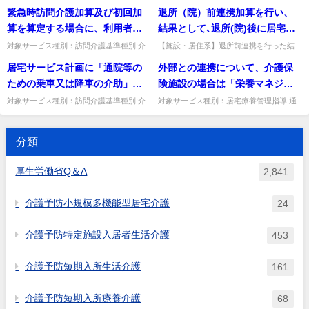
ン,地域密着型通所介護,通所介護,認知症対
分支給限度基準額を超えた場合の処遇改善
と「その他の職種」それぞれに
定するのか。
緊急時訪問介護加算及び初回加
退所（院）前連携加算を行い、
ては、定期昇給前の賃金水準と
応型通所介護,短期入所生活介護,短期入所
加算の算定方法。超過分とそれに係る加算
区分しなければならないのか。
療養介護,訪問介護,...
は保険給付の対象外。出典：...
算を算定する場合に、利用者の
結果として､退所(院)後に居宅サ
なるのか、定期昇給後の賃金水
同意は必要か。
ービスを利用しなかった場合も
準となるのか、又は年度平均の
対象サービス種別：訪問介護基準種別:介
【施設・居住系】退所前連携を行った結
護報酬「緊急時訪問介護加算・初回加算」
果、退所後に居宅サービスを利用しなかっ
算定できるか。
賃金水準になるのか。
居宅サービス計画に「通院等の
外部との連携について、介護保
質問緊急時訪問介護加算及び初回加算を算
た場合も算定できるか。同意を得て調整を
定する場合に、利用者の同意...
行っていれば算定して差し支え...
ための乗車又は降車の介助」を
険施設の場合は「栄養マネジメ
位置付けるときに、アセスメン
ント強化加算の算定要件として
対象サービス種別：訪問介護基準種別:介
対象サービス種別：居宅療養管理指導,通
護報酬「通院等乗降介助」質問居宅サービ
所リハビリテーション,地域密着型通所介
トが適当に行われていない場合
規定する員数を超えて管理栄養
ス計画に「通院等のための乗車又は降車の
護,通所介護,認知症対応型通所介護,認知症
の取扱について
士を置いているもの又は常勤の
介助」を位置付けるときに、...
対応型共同生活介護,看...
分類
管理栄養士を１名以上配置して
いるものに限る。」とあるが、
厚生労働省Q＆A
2,841
栄養マネジメント強化加算を算
定せず、介護保険施設に常勤の
介護予防小規模多機能型居宅介護
24
管理栄養士が１名いる場合は、
当該施設の管理栄養士が兼務で
介護予防特定施設入居者生活介護
453
きるのか。
介護予防短期入所生活介護
161
介護予防短期入所療養介護
68