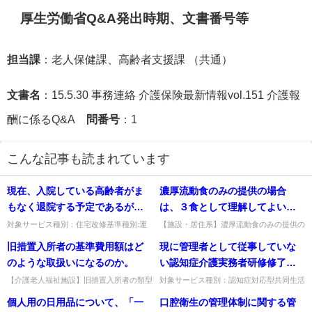
厚生労働省Q&A発出時期、文書番号等
担当課
：老人保健課、高齢者支援課 （共通）
文書名
：15.5.30 事務連絡 介護保険最新情報vol.151 介護報
酬に係るQ&A
問番号
：1
こんな記事も読まれています
現在、入院している高齢者がま
濃厚流動食のみの提供の場合
もなく退院する予定であるが、
は、３食として理解してよい
住宅改修を行うことができる
か。
対象サービス種別：住宅改修基準種別:運
【施設・居住系】濃厚流動食のみの提供の
営基準「入院（入所）中の住宅改修」質問
場合、3食として理解してよいか。1日の
か。又、特別養護老人ホームを
旧措置入所者の基準費用額はど
現に管理者として従事していな
現在、入院している高齢者がまもなく退院
給与量の指示があれば、2回で提供しても
退去する場合はどうか。
する予定であるが、住宅改修...
3回としてよい。出典：平成...
のような取扱いになるのか。
い認知症介護実務者研修修了者
が、管理者として従事すること
【介護老人福祉施設】旧措置入所者の類型
対象サービス種別：認知症対応型共同生活
廃止後、基準費用額の取扱いはどうなる
介護基準種別:人員基準「管理者研修・実
になる場合は新たに認知症対応
個人用の日用品について、「一
口腔衛生の管理体制に関する管
か。従前と変わらない。出典：平成30年
践者研修」質問現に管理者として従事して
型サービス事業管理者研修を受