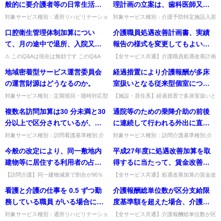
度介護報酬改定Q&A vol...
いない認知症介護実務者研修...
般的に要介護者等の日常生活に
理計画の立案は、歯科医師又は
講する必要があるのか。
最低限必要と考えられるもの」
歯科医師の指示を受けた歯科衛
対象サービス種別：通所リハビリテーショ
対象サービス種別：介護予防特定施設入居
ン,地域密着型通所介護,通所介護,認知症対
者生活介護,特定施設入居者生活介護,施設
とは、どういったものが想定さ
生士による技術的助言及び指導
口腔衛生管理体制加算につい
介護職員処遇改善計画書、実績
応型通所介護,短期入所生活介護,短期入所
系サービス,介護予防認知症対応型共同生
れるのか。
に基づき行われるが、技術的助
療養介護,福祉用具貸...
活介護,認知症対応型共同...
て、月の途中で退所、入院又は
報告の様式を変更してもよい
言及び指導を行う歯科医師は、
外泊した場合や月の途中から入
か。
⚠ このQ&Aは現在は無効です このQ&A
【全サービス共通】介護職員処遇改善計画
協力歯科医療機関の歯科医師で
は、その後の制度改正等により削除・無効
書・実績報告の様式は変更してよいか。事
所した場合にはどのように取り
地域密着型サービス運営委員会
経過措置により介護報酬が多床
なければならないのか。
となっています（処遇改善加算など、要件
務簡素化の観点から、特段の事情がない限
扱えばよいのか。
が変更さ...
り通知の様式例の活用が求め...
の運営財源はどうなるのか。
室扱いとなる従来型個室につい
ては、「基準費用額」及び「負
対象サービス種別：定期巡回・随時対応型
【施設・居住系】経過措置で多床室扱いと
訪問介護看護,夜間対応型訪問介護,認知症
なる従来型個室の基準費用額・負担限度額
担限度額」も、多床室の額が適
複数名訪問加算は30 分未満と30
通院等のための乗降介助の前後
対応型通所介護,小規模多機能型居宅介護,
はどうなるか。いずれも多床室の額が適用
用されるということでよいか。
認知症対応型共同生活介...
される。出典：平成17年1...
分以上で区分されているが、訪
に連続して行われる外出に直接
問時間全体のうち、複数の看護
関連しない身体介護（入浴介
対象サービス種別：訪問看護基準種別:介
対象サービス種別：訪問介護基準種別:介
護報酬「複数名訪問加算」質問複数名訪問
護報酬「通院等乗降介助」質問通院等のた
師が必要な時間で分けるのか。
助・食事介助等）や生活援助
今般の改定により、同一敷地内
平成27年度に処遇改善加算を取
加算は30 分未満と30 分以上で区分されて
めの乗降介助の前後に連続して行われる外
例えば、訪問看護（30分以上1
（調理・清掃等）は別に算定で
いるが、訪問時間全体...
出に直接関連しない身体介護...
建物等に居住する利用者の占め
得するに当たって、賃金改善に
時間未満）のうち複数の看護師
きるのか。
る割合が90％以上である場合に
係る比較時点として、平成26年
【訪問介護】同一建物減算で割合が90％
【全サービス共通】処遇改善加算の賃金改
が必要な時間が30 分未満だった
以上となった場合、全利用者が減算対象
善で比較する「前年度の賃金水準」とは。
減算適用することとされたが、
度の賃金水準と比較する場合で
看護と介護の仕事を 0.5 ずつ勤
介護報酬総単位数が区分支給限
場合はどちらを加算するのか。
か。同一敷地内建物等に居住する利用者の
前年度に支給した賃金総額や職員一人当た
90％以上となった場合は全利用
あって、平成26年度中に定期昇
みが減算の対象となる。出典：...
りの賃金月額を指す。出典：...
務している職員 がいる場合に、
度基準額を超えた場合、介護職
者について半年間減算と考えて
給が行われた場合、前年度とな
「経験・技能のある介護職員」
員処遇改善加算はどのように算
対象サービス種別：通所リハビリテーショ
【全サービス共通】介護報酬総単位数が区
よいか。
る平成26年度の賃金水準につい