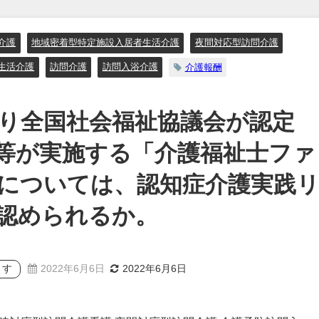
介護
地域密着型特定施設入居者生活介護
夜間対応型訪問介護
生活介護
訪問介護
訪問入浴介護
介護報酬
より全国社会福祉協議会が認定
等が実施する「介護福祉士ファ
については、認知症介護実践
認められるか。
ます
2022年6月6日
2022年6月6日