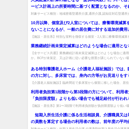
ービス計画上の所要時間に基づく配置となるのか、そ
績に基づく配置となるのか。
対象サービス種別：地域密着型通所介護,通所介護,認知症対応型通所
別:人員基準「人員配置」質問人員配置の計算の基となる「提供時間数」
10月以降、個室及び2人室については、療養環境減算
ないことになるが、一般の居住費に対する追加的費用
特別な室料を徴収する場合でも、療養環境減算を適用
【施設・居住系】特別な室料を徴収する個室・2人室に療養環境減算
か。10月以降は適用しない。出典：平成17年10月改定関係Q&A 問...
いうことか。
業務継続計画未策定減算はどのような場合に適用とな
【全サービス共通】業務継続計画未策定減算はどのような場合に適用
か。BCPが未策定、又は計画に従い必要な措置が講じられていない場合
ある特別養護老人ホーム（介護老人福祉施設）では、
の方に対し、多床室では、身内の方等がお見送りをす
適切なため、個室に移しているが、17年10月1日以降
【介護老人福祉施設】臨終間近で多床室から個室に移した場合、居住
するのか。医師の判断で看取りが必要なら経過措置を適用し、多床室の
うな場合にも居住費を徴収することとするのか。
利用者負担第1段階から第3段階の方について、利用者
「負担限度額」よりも低い場合でも補足給付が行われ
【施設・居住系】第1〜3段階で利用者負担額が負担限度額より低い
足給付は行われるか。行われる。出典：平成17年10月改定関係Q&A ..
短期入所生活介護に係る生活相談員、介護職員又は
の員数を算定する場合の利用者の数は、前年度の平均
ているが、静養室で受け入れた利用者の数も含めて算
対象サービス種別：短期入所生活介護,介護予防短期入所生活介護基準