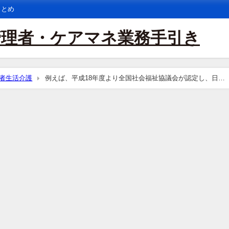
まとめ
管理者・ケアマネ業務手引き
者生活介護
例えば、平成18年度より全国社会福祉協議会が認定し、日本
ップ研修」については、認知症介護実践リーダー研修相当として認められる