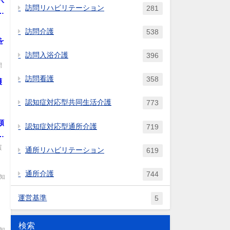
訪問リハビリテーション
281
、
中
訪問介護
538
.
を
訪問入浴介護
396
問
訪問看護
358
護
認知症対応型共同生活介護
773
、
類
認知症対応型通所介護
719
載
に
質
通所リハビリテーション
619
介
。
業
通所介護
744
知
載
。
運営基準
5
検索
知