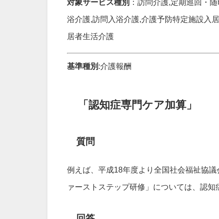
対象サービス種別
：訪問介護,定期巡回・随
浴介護,訪問入浴介護,介護予防特定施設入
居者生活介護
基準種別
:介護報酬
「認知症専門ケア加算」
質問
例えば、平成18年度より全国社会福祉協
ァーストステップ研修」については、認知
回答