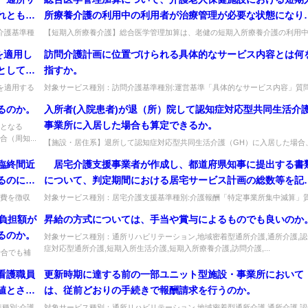
れとも実
所療養介護の利用中の利用者が治療管理が必要な状態になり
治療管理を行った場合には算定可能か。
介護基準種
【短期入所療養介護】総合医学管理加算は、老健の短期入所療養介護の利用
...
に治療管理が必要となり実施した場合、算定できるか。算定可能。出典：令和..
を適用し
訪問介護計画に位置づけられる具体的なサービス内容とは何
としての
指すか。
しないと
を適用する
対象サービス種別：訪問介護基準種別:運営基準「具体的なサービス内容」質
訪問介護計画に位置づけられる具体的なサービス内容とは何を指すか。回答...
るのか。
入所者(入院患者)が退（所）院して認知症対応型共同生活介
事業所に入居した場合も算定できるか。
となる
（周知...
【施設・居住系】退所して認知症対応型共同生活介護（GH）に入居した場合
退所前連携加算は算定できるか。GHは「居宅」に該当せず算定できない。...
臨終間近
居宅介護支援事業者が作成し、都道府県知事に提出する書
るのに不
について、判定期間における居宅サービス計画の総数等を記
にこのよ
するように定められているが、サービスの限定が外れること
費を徴収
対象サービス種別：居宅介護支援基準種別:介護報酬「特定事業所集中減算」
介護報...
問 居宅介護支援事業者が作成し、都道府県知事に提出する書類について、...
伴い、事業所の事務量の負担が増大することを踏まえ、訪問
負担額が
昇給の方式については、手当や賞与によるものでも良いのか
護サービス等のそれぞれの紹介率最高法人の名称、住所、事
るのか。
対象サービス種別：通所リハビリテーション,地域密着型通所介護,通所介護,認
所名及び代表者名等について、80％を超えたサービスのみ記
症対応型通所介護,短期入所生活介護,短期入所療養介護,訪問介護,...
場合でも補
する等、都道府県の判断で適宜省略させても差し支えないか
.
看護職員
更新時期に達する前の一部ユニット型施設・事業所において
値とされ
は、従前どおりの手続きで報酬請求を行うのか。
出するこ
種別:介護
対象サービス種別：通所リハビリテーション,地域密着型通所介護,通所介護,認