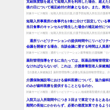
支給限度額を超えて短期入所を利用した場合、超えた
たり、事業所は報酬算定にかかる届出までに研修計画
後の日について補足給付の対象となるか。また、費用
ば算定できるのか。
ついて支給限度額内に収まる場合には、その超えた日
対象サービス種別：短期入所生活介護,介護予防短期入所生活介護基準
基準「居住費関係」質問支給限度額を超えて短期入所を利用した場合、超
なるのか。
短期入所事業所の食事代を3食に分けて設定している
当日食事のキャンセルが発生した場合の補足給付につ
ように取り扱うべきか。 (例）食事代設定…朝食300
対象サービス種別：短期入所生活介護,介護予防短期入所生活介護基準
基準「食費関係」質問短期入所事業所の食事代を3食に分けて設定してい
400円、夕食500円で、利用者負担第3段階の利用者
通所リハビリテーションの提供時間中にリハビリテ
昼食の提供を受けた場合、650円が自己負担、50円が
会議を開催する場合、当該会議に要する時間は人員基
されることとなるが、本人都合により昼食を摂取しな
に含めてよいか。 また、リハビリテーション会議を
対象サービス種別：通所リハビリテーション基準種別:介護報酬「リ
合。
ション会議」質問 通所リハビリテーションの提供時間中にリハビリテ
外の場所で開催する場合も人員基準の算定に含めてよ
薬剤管理指導をするに当たっては、医薬品情報管理室
なければならないが、これは、介護療養型老人保健施
有しなければならないか。
【介護老人保健施設】薬剤管理指導に必要な医薬品情報管理室は、介
老人保健施設単独で持つ必要があるか。併設医療機関と兼用可で、一室
介護保険施設等における歯科医療について、協力歯科
のみが歯科医療を提供することとなるのか。
対象サービス種別：通所リハビリテーション,地域密着型通所介護,通
症対応型通所介護,短期入所生活介護,短期入所療養介護,福祉用具貸...
入院又は入所期間中につき３回まで算定できるとある
期間の長短にかかわらず、必要の都度加算できるよう