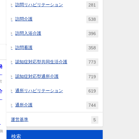
訪問リハビリテーション
281
訪問介護
538
訪問入浴介護
396
訪問看護
358
認知症対応型共同生活介護
773
発
配
認知症対応型通所介護
719
く
営
治
通所リハビリテーション
619
介
を
所
通所介護
744
費
.
運営基準
5
ハ
患
施
検索