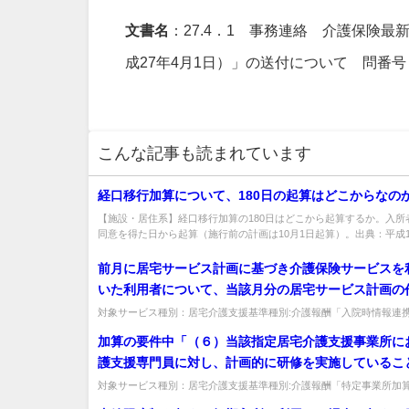
文書名
：27.4．1 事務連絡 介護保険最新
成27年4月1日）」の送付について 問番号
こんな記事も読まれています
経口移行加算について、180日の起算はどこからなの
【施設・居住系】経口移行加算の180日はどこから起算するか。入所
同意を得た日から起算（施行前の計画は10月1日起算）。出典：平成1.
前月に居宅サービス計画に基づき介護保険サービスを
いた利用者について、当該月分の居宅サービス計画の
介護保険サービスの利用がなされていない状況で、病
対象サービス種別：居宅介護支援基準種別:介護報酬「入院時情報連
問前月に居宅サービス計画に基づき介護保険サービスを利用していた利
療所の職員に対して当該利用者に係る必要な情報を提
加算の要件中「（６）当該指定居宅介護支援事業所に
合における入院時情報連携加算算定の取扱いについて
護支援専門員に対し、計画的に研修を実施しているこ
示されたい。
あり、「毎年度少なくとも次年度が始まるまでに次年
対象サービス種別：居宅介護支援基準種別:介護報酬「特定事業所加
算の要件中「（６）当該指定居宅介護支援事業所における介護支援専門
を定めなければならない」とあるが、各年４月に算定