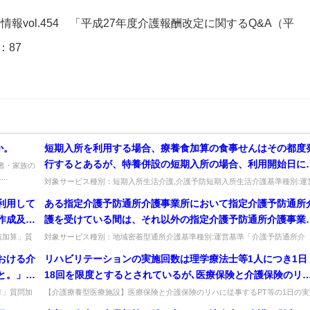
情報vol.454 「平成27年度介護報酬改定に関するQ&A（平
：87
か。
短期入所を利用する場合、療養食加算の食事せんはその都度
行するとあるが、特養併設の短期入所の場合、利用開始日に
者・家族の
..
置医師がおらず、在宅の主治医に発行を依頼するケースが多
対象サービス種別：短期入所生活介護,介護予防短期入所生活介護基準種別:運
基準「療養食加算」質問短期入所を利用する場合、療養食加算の食事せん...
なると思われる。こうした場合には、その都度、利用者が主
利用して
ある指定介護予防通所介護事業所において指定介護予防通所
医から食事せんの交付を受け短期入所事業所が主治医に交付
作成及び
護を受けている間は、それ以外の指定介護予防通所介護事業
依頼するのか。
院又は診
が指定介護予防通所介護を行った場合に、介護予防通所介護
携加算」質
対象サービス種別：地域密着型通所介護基準種別:運営基準「介護予防通所介
用者...
護・通所リハビリテーション （サービスの提供方法）」質問ある指定介護予..
供した場
を算定しないとあるが、その趣旨如何。
おける介
リハビリテーションの実施回数は理学療法士等1人につき1日
具体的に
と。」と
18回を限度とするとされているが､医療保険と介護保険のリ
度の計画
ビリテーションに従事する理学療法士等が1日に実施できる
算」質問加
【介護療養型医療施設】医療保険と介護保険のリハに従事するPT等の1日の実
員に...
限度はどう考えるか。実施回数を通算し、A/18＋B/54＋C/18...
するにあ
者（利用者）数の限度について