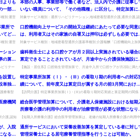
日よりも
本部の人事、事業部等で働く者など、法人内で介護に従事し
を定めれ
の一部に
いない職員について、「その他職種」に区分し、特定加算に
は対象と
る処遇改善の対象とすることは可能か。
種別:運営
対象サービス種別：通所リハビリテーション,地域密着型通所介護,通所介護,認
...
症対応型通所介護,短期入所生活介護,短期入所療養介護,訪問介護,...
事業所で
口腔機能向上サービスの開始又は継続にあたって必要な同意
いてどの
は、利用者又はその家族の自署又は押印は必ずしも必要では
円、昼食
いと考えるが如何。
種別:運営
対象サービス種別：地域密着型通所介護基準種別:介護報酬「口腔機能向上加
...
（通所サービス）」質問口腔機能向上サービスの開始又は継続にあたって必...
が、朝食と
ーション
歯科衛生士による口腔ケアが月２回以上実施されている場合
補足給付
準の算定
算定できることとされているが、月途中から介護保険施設に
かった場
事業所以
所した者について、入所月は月２回に満たない場合であって
ハビリテー
【施設・居住系】口腔衛生管理加算で、月途中入所で口腔ケアが月2回に満た
ーシ...
い場合も算定できるか。月2回以上実施されていなければ算定できない。出...
いか。
算定できるのか。
を設置し
特定事業所加算（Ⅰ）・（Ⅲ）の看取り期の利用者への対応
設単独で
績について、前年度又は算定日が属する月の前3月間におけ
実績と算定期間の具体的な関係性如何。
護療養型
【訪問介護】特定事業所加算(Ⅰ)・(Ⅲ)の看取り期対応実績と算定期間の関係
の一角...
（改訂版）。前年度又は前3月の実績で判断する。出典：令和6年度介護...
医療機関
総合医学管理加算について、介護老人保健施設における短期
所療養介護の利用中の利用者が治療管理が必要な状態になり
治療管理を行った場合には算定可能か。
所介護,認知
【短期入所療養介護】総合医学管理加算は、老健の短期入所療養介護の利用
に治療管理が必要となり実施した場合、算定できるか。算定可能。出典：令和..
が、入院
通所サービスにおいて栄養改善加算を算定している者に対し
になるの
管理栄養士による居宅療養管理指導を行うことは可能か。