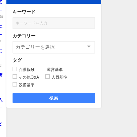
て
よ
キーワード
知
に
な
カテゴリー
算
に
入
タグ
も
な
介護報酬
運営基準
実
その他Q&A
人員基準
る
設備基準
検索
入
、
中
.
て