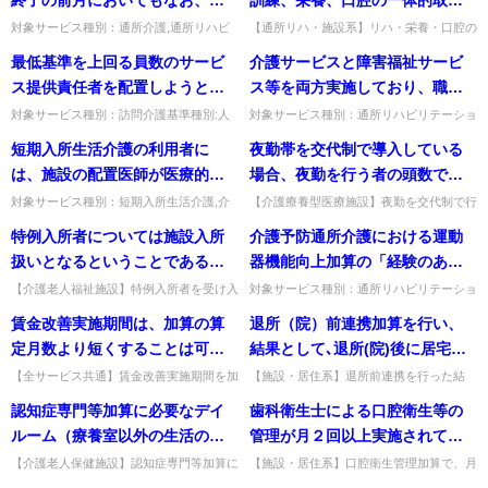
用延人員数が５％以上減少して
に係る各加算を算定する場合
対象サービス種別：通所介護,通所リハビ
【通所リハ・施設系】リハ・栄養・口腔の
リテーション,地域密着型通所介護,認知症
一体的取組の各加算のLIFEへのデータ提
いる場合は、加算算定の延長を
の、科学的介護情報システム
最低基準を上回る員数のサービ
介護サービスと障害福祉サービ
対応型通所介護,介護予防認知症対応型通
出方法。CSVインポートかLIFE直接入力
希望する理由を添えて、加算算
（LIFE）へのデータ提出方法如
所介護基準種別:介護報酬...
で、加算ごとに対応す...
ス提供責任者を配置しようとす
ス等を両方実施しており、職員
定延長の届出を行うこととなっ
何。
る場合、非常勤の訪問介護員を
が兼務等を行っている場合にお
対象サービス種別：訪問介護基準種別:人
対象サービス種別：通所リハビリテーショ
ているが、どのような理由があ
員基準「非常勤のサービス提供責任者」質
ン,地域密着型通所介護,通所介護,認知症対
置くことはできるか
ける介護職員の賃金総額はどの
短期入所生活介護の利用者に
夜勤帯を交代制で導入している
げられている場合に加算算定延
問最低基準を上回る員数のサービス提供責
応型通所介護,短期入所生活介護,短期入所
ように計算するのか。
任者を配置しようとする場合...
療養介護,訪問介護,...
は、施設の配置医師が医療的な
場合、夜勤を行う者の頭数で要
長を認めることとすればよいの
処置を行うものと考えるが、医
件に該当するか否かを判断する
か。都道府県・市町村におい
対象サービス種別：短期入所生活介護,介
【介護療養型医療施設】夜勤を交代制で行
護予防短期入所生活介護基準種別:介護報
う場合、夜勤職員の要件は頭数で判断する
療連携強化加算においては、利
のではなく、夜勤帯に職員が勤
て、届出を行った通所介護事業
特例入所者については施設入所
介護予防通所介護における運動
酬「医療連携強化加算」質問短期入所生活
のか。頭数ではなく、夜勤帯の勤務延べ時
用者の主治医や協力医療機関に
務した延べ時間から夜勤帯の時
所等の運営状況等を鑑み、判断
介護の利用者には、施設の配...
間を夜勤帯の時間で割って算...
扱いとなるということである
器機能向上加算の「経験のある
優先的に連絡を取ることが求め
間を割るという方法で算出する
することとして差し支えないの
が、これに伴う、特別養護老人
介護職員」とは何か。
【介護老人福祉施設】特例入所者を受け入
対象サービス種別：通所リハビリテーショ
られているのか。
のか。
か。
れた場合の特別養護老人ホームと併設短期
ン基準種別:介護報酬「介護予防通所介
ホーム（介護老人福祉施設）及
賃金改善実施期間は、加算の算
退所（院）前連携加算を行い、
入所生活介護事業所の人員配置基準の取扱
護・通所リハビリテーション （選択的サ
び短期入所生活介護事業所に係
い。合算した利用者数に対し...
ービス：運動器機能向上加算）...
定月数より短くすることは可能
結果として､退所(院)後に居宅サ
る人員配置基準における取扱い
か。
ービスを利用しなかった場合も
【全サービス共通】賃金改善実施期間を加
【施設・居住系】退所前連携を行った結
はどのようになるのか。
算の算定月数より短くできるか。加算の算
果、退所後に居宅サービスを利用しなかっ
算定できるか。
認知症専門等加算に必要なデイ
歯科衛生士による口腔衛生等の
定月数と同じ月数とする必要があり、短縮
た場合も算定できるか。同意を得て調整を
はできない。出典：平成24...
行っていれば算定して差し支え...
ルーム（療養室以外の生活の場
管理が月２回以上実施されてい
として設けるものとし､対象者1
る場合に算定できることとされ
【介護老人保健施設】認知症専門等加算に
【施設・居住系】口腔衛生管理加算で、月
必要なデイルームを、談話室・食堂等と兼
途中入所で口腔衛生等の管理が月2回に満
人あたり2㎡以上とする）は、老
ているが、月途中から介護保険