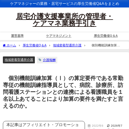
ケアマネジャーの業務・居宅サービスの厚生労働省Q&Aをまとめ
居宅介護支援事業所の管理者・
ケアマネ業務手引き
運営基準
ケアマネジメント
厚生労働省Q＆A
ホーム
厚生労働省Q＆A
地域密着型通所介護
個別機能訓練加算
（Ⅰ）の算定要件である常勤専従の機能訓練指導員として、病院、診療所、訪問看護
ステーションとの連携による看護職員を１名以上あてることにより加算の要件を満た
地域密着型通所介護
介護報酬
すと言えるのか。
個別機能訓練加算（Ⅰ）の算定要件である常勤
専従の機能訓練指導員として、病院、診療所、訪
問看護ステーションとの連携による看護職員を１
名以上あてることにより加算の要件を満たすと言
えるのか。
本記事はアフィリエイト・プロモーショ
2022年6
2026年7