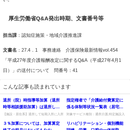
厚生労働省Q&A発出時期、文書番号等
担当課
：認知症施策・地域介護推進課
文書名
：27.4．1 事務連絡 介護保険最新情報vol.454
「平成27年度介護報酬改定に関するQ&A（平成27年4月1
日）」の送付について 問番号：41
こんな記事も読まれています
退所（院）時指導等加算（退所
指定権者で「介護給付費算定に
時等相談援助加算）は退所して
係る体制等状況一覧表（居宅サ
短期入所サービス事業所に入所
ービス・施設サービス・居宅介
【施設・居住系】退所して短期入所に入所
対象サービス種別：通所介護,特定施設入
する場合、退所時指導等加算は算定できる
居者生活介護,介護老人福祉施設,地域密着
する場合も算定できるか。
護支援）」をどのように記載す
３％加算については、加算算定
リハビリテーション・個別機能
か。引き続き短期入所を利用する場合は算
型通所介護,認知症対応型通所介護,地域密
ればよいか。
定不可（緊急利用等は例外）...
着型特定施設入居者生活...
終了の前月においてもなお、利
訓練、栄養、口腔の一体的取組