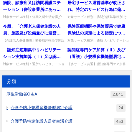
病院、診療所又は訪問看護ステ
居宅サービス運営基準が改正さ
用できるか。専門棟のサービス提供に支障
たない場合も算定できるか。月2回以上実
人保健施設の談話室、食堂、リ
施設に入所した者について、入
をきたすため兼用は適切でな...
施されていなければ算定でき...
ーション（併設事業所にあって
れ、特定のサービス行為に偏っ
クリエーションルームのいずれ
所月は月２回に満たない場合で
は、当該併設事業所を併設する
てサービス提供を行う場合に指
対象サービス種別：短期入所生活介護,介
対象サービス種別：訪問介護基準種別:そ
かと兼用できるか。
あっても算定できるのか。
護予防短期入所生活介護基準種別:運営基
の他Q&A「特定のサービス行為に特化し
特別養護老人ホーム、病院、診
定訪問介護の事業の取り消しや
今般、「介護老人保健施設の人
保険医療機関や保険薬局で健康
準「病院等との密接な連携により看護職員
ていることの判断基準」質問居宅サービス
療所、介護老人保健施設、介護
廃止等の指導が必要とされた
を確保する場合②」質問病院...
運営基準が改正され、特定の...
員、施設及び設備並びに運営に
保険法の規定による指定につい
医療院、特定施設入居者生活介
が、指導が必要な特定のサービ
関する基準について」(H12老企
て遡及の扱いが認められた場合
【介護老人保健施設】療養病床転換で開設
対象サービス種別：通所リハビリテーショ
護、地域密着型特定施設入居者
ス行為に特化した事業運営を行
したサテライト型小規模老健の機能訓練室
ン,地域密着型通所介護,通所介護,認知症対
44号）の一部が改正され、療養
に、介護保険の指定も遡及する
認知症短期集中リハビリテー
認知症専門ケア加算（Ⅱ）及び
生活介護又は介護予防特定施設
っている場合とはどの様な場合
を本体施設と共用できる趣旨。本体・サテ
応型通所介護,短期入所生活介護,短期入所
病床等の転換によりサテライト
のか。
ライトに必要な面積の合計を...
療養介護,福祉用具貸...
ション実施加算（Ⅰ）又は認知
（看護）小規模多機能型居宅介
入居者生活介護の指定を受けて
をいうのか。
型小規模介護老人保健施設を開
症短期集中リハビリテーション
護における認知症加算（Ⅰ）の
いる施設を含む。以下、病院等
対象サービス種別：通所リハビリテーショ
【多サービス共通】認知症専門ケア加算
設した場合、「機能訓練室は、
ン基準種別:介護報酬「認知症短期集中リ
(Ⅱ)等の認知症介護指導者は、研修修了者
実施加算（Ⅱ）について、通所
認知症介護指導者は、研修修了
という。）との密接な連携によ
本体施設における機能訓練室を
ハビリテーション実施加算」質問 認知症
なら管理者でもよいか。研修修了者で事業
リハビリテーション事業所に算
者であれば管理者でもかまわな
り看護職員を確保する場合、病
短期集中リハビリテーション...
所全体の認知症ケアを適切に...
利用すれば足りること」とされ
分類
定要件を満たす医師がおらず、
いか。
院等の看護職員が必要に応じて
たが、その趣旨如何。
算定要件を満たす外部の医師が
指定（介護予防）短期入所生活
厚生労働省Q＆A
2,841
情報提供を行った場合、算定は
介護事業所の利用者の健康状態
可能か。
の確認を行うこととされている
介護予防小規模多機能型居宅介護
24
が、具体的にはどのような場合
に利用者の健康状態の確認を行
介護予防特定施設入居者生活介護
453
う必要があるのか。