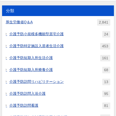
れるのか。
の合計が、宿泊サービスの利用
とは、どの程度の距離を想定し
料には反映されるか。限度額には含めず、
種別:介護報酬「短期利用居宅介護費」質
定員の範囲内で、空いている宿
利用者には通常どおり1割を...
問宿泊室を活用する場合につ...
ているのか。
分類
泊室を利用するものであるが、
空いている宿泊室の数を超え
厚生労働省Q＆A
2,841
て、登録者の宿泊サービス利用
と登録者以外の短期利用の希望
介護予防小規模多機能型居宅介護
24
が重複した場合の対応如何。
介護予防特定施設入居者生活介護
453
介護予防短期入所生活介護
161
介護予防短期入所療養介護
68
介護予防訪問リハビリテーション
13
介護予防訪問入浴介護
95
介護予防訪問看護
81