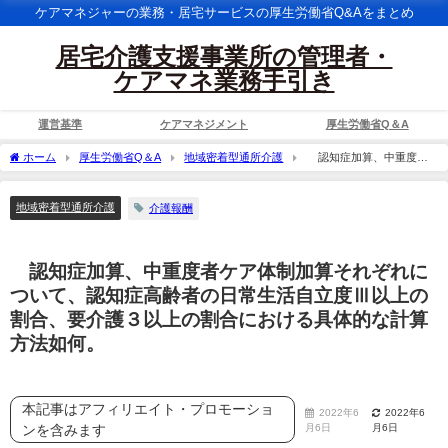
ケアマネジャーの業務・居宅サービスの厚生労働省Q&Aをまとめ
居宅介護支援事業所の管理者・
ケアマネ業務手引き
運営基準
ケアマネジメント
厚生労働省Q＆A
ホーム
厚生労働省Q＆A
地域密着型通所介護
認知症加算、中重度者
ケア体制加算それぞれについて、認知症高齢者の日常生活自立度Ⅲ以上の割合、要介
護３以上の割合における具体的な計算方法如何。
地域密着型通所介護
介護報酬
認知症加算、中重度者ケア体制加算それぞれに
ついて、認知症高齢者の日常生活自立度Ⅲ以上の
割合、要介護３以上の割合における具体的な計算
方法如何。
本記事はアフィリエイト・プロモーショ
2022年6
2022年6
ンを含みます
月6日
月6日