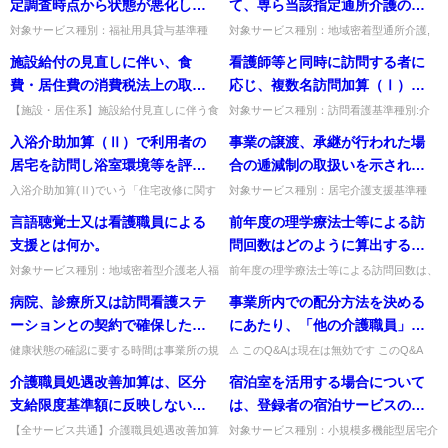
ョンマネジメント加算(Ａ)...
及び中重度者ケア体制加算の...
定調査時点から状態が悪化して
て、専ら当該指定通所介護の提
サービス従業者あるいは利用者
15日以前に届出がなされた場合
てA事業所に関する減算不要。
いるような場合には、ケアマネ
供に当たる看護職員を１名以上
対象サービス種別：福祉用具貸与基準種
対象サービス種別：地域密着型通所介護,
の家族に対し指導や助言するこ
には、５月から加算の算定が可
８２÷１０２×１００≒８０．
別:運営基準「利用者の状態悪化」質問利
通所介護,認知症対応型通所介護基準種別:
(地域包括支援センター）及び保
配置とあるが、指定基準の他に
施設給付の見直しに伴い、食
看護師等と同時に訪問する者に
ととなっているが、その訪問頻
能か。
３％ …正当な理由として減算
用者が、あきらかに直近の認定調査時点か
介護報酬「中重度者ケア体制加算につい
険者が必要と認めた場合には、
配置する必要があるのか。
ら状態が悪化しているような場...
て」質問 通所介護を行う時...
費・居住費の消費税法上の取扱
応じ、複数名訪問加算（Ⅰ）又
度はどの程度か。 ※令和3年度介
なし ②助言を受けている１件分
支給することは可能か。
いはどうなるのか。
は複数名訪問加算（Ⅱ）を算定
護報酬改定に関する
について除外。 ８１÷１０１×１
【施設・居住系】施設給付見直しに伴う食
対象サービス種別：訪問看護基準種別:介
費・居住費の消費税法上の取扱い。特別な
護報酬「複数名訪問加算」質問看護師等と
することになるが、同一日及び
Q&A（vol.2）（令和3年3月23
００≒８０．１％ …減算あり
入浴介助加算（Ⅱ）で利用者の
事業の譲渡、承継が行われた場
食費・居住費を除き、従前どおり非課税と
同時に訪問する者に応じ、複数名訪問加算
同一月において併算することが
日）問2で修正。
して取り扱う。出典：平成1...
（Ⅰ）又は複数名訪問加算（...
居宅を訪問し浴室環境等を評価
合の逓減制の取扱いを示された
できるか。
する「住宅改修に関する専門的
い。
入浴介助加算(Ⅱ)でいう「住宅改修に関す
対象サービス種別：居宅介護支援基準種
る専門的知識及び経験を有する者」とは、
別:介護報酬「逓減制」質問事業の譲渡、
知識及び経験を有する者」とは
言語聴覚士又は看護職員による
前年度の理学療法士等による訪
福祉・住環境コーディネーター2級以上の
承継が行われた場合の逓減制の取扱いを示
どのような者が想定されるか。
者等が想定されます（通所...
されたい。回答事業の譲渡、承...
支援とは何か。
問回数はどのように算出するの
か。
対象サービス種別：地域密着型介護老人福
前年度の理学療法士等による訪問回数は、
祉施設基準種別:介護報酬「「経口移行加
居宅サービス計画書、訪問看護報告書及び
病院、診療所又は訪問看護ステ
事業所内での配分方法を決める
算」の見直し関係」質問言語聴覚士又は看
訪問看護記録書等を参照して確認しま
護職員による支援とは何か。...
す。...
ーションとの契約で確保した看
にあたり、「他の介護職員」を
護職員は、営業日ごとに利用者
設定せず、「経験・技能のある
健康状態の確認に要する時間は事業所の規
⚠ このQ&Aは現在は無効です このQ&A
模に応じ異なるため一概に示せませんが、
は、その後の制度改正等により削除・無効
の健康状態の確認を行う必要が
介護職員」と「その他の職種」
介護職員処遇改善加算は、区分
宿泊室を活用する場合について
利用者全員に対して適切に健康状態の確認
となっています（処遇改善加算など、要件
あるが、その場合どの程度の従
のみの設定となることは想定さ
を行えるよう病院・診療所・...
が変更さ...
支給限度基準額に反映しないと
は、登録者の宿泊サービスの利
事時間が必要か。また、事業所
れるのか。
ありますが、利用料には反映さ
用者と登録者以外の短期利用者
【全サービス共通】介護職員処遇改善加算
対象サービス種別：小規模多機能型居宅介
に駆けつけることができる体制
は区分支給限度基準額に反映しないが利用
護,介護予防小規模多機能型居宅介護基準