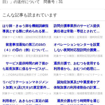
日）」の送付について 問番号：31
こんな記事も読まれています
はり師・きゅう師を機能訓練指
訪問介護事業所のサービス提供
導員とする際に求められる要件
責任者は常勤・専従とされてい
となる、「理学療法士、作業療
るが、一体的に運営されている
対象サービス種別：認知症対応型通所介護
対象サービス種別：定期巡回・随時対応型
基準種別:介護報酬「個別機能訓練加算、
訪問介護看護基準種別:人員基準「人員配
法士、言語聴覚士、看護職員、
定期巡回・随時対応型訪問介護
留意事項通知の第三の10の
オペレーションセンターを設置
機能訓練体制加算について」質問はり師・
置基準について」質問訪問介護事業所のサ
柔道整復師又はあん摩マッサー
看護の従業者を兼務することは
きゅう師を機能訓練指導員と...
ービス提供責任者は常勤・専...
（４）の⑤の（例）について、
しない夜間対応型訪問介護費
ジ指圧師の資格を有する機能訓
可能か。また、夜間対応型訪問
意見・助言を受けている事例が
(Ⅱ）を算定する事業所において
対象サービス種別：居宅介護支援基準種
対象サービス種別：夜間対応型訪問介護基
練指導員を配置した事業所で六
介護のオペレーターや随時訪問
別:介護報酬「特定事業所集中減算」質
準種別:設備基準「ケアコール端末」質問
１件でもあれば正当な理由とし
も、オペレーションセンターに
サービス提供時間の終了後か
通所介護で、おむつを使用する
月以上機能訓練指導に従事した
を行う訪問介護員等はどうか。
問 留意事項通知の第三の10の（４）の
オペレーションセンターを設置しない夜間
て集中減算の適用除外となる
おける通信機器に相当するもの
⑤の（例）について、意見・助言...
対応型訪問介護費(Ⅱ）を算...
ら延長加算に係るサービスが始
利用者から、おむつの処理に要
経験」について、その実務時
か。（下記事例の場合に①・②
及び利用者に配布するケアコー
まるまでの間はどのような人員
する費用（廃棄物処理費用）を
間・日数や実務内容に規定はあ
⚠ このQ&Aは現在は無効です このQ&A
対象サービス種別：通所リハビリテーショ
のどちらになるか） （例） 居宅
ル端末は必要とされているが、
は、その後の制度改正等により削除・無効
ン基準種別:運営基準「通所介護における
配置が必要となるのか。
日常生活に要する費用として徴
るのか。
リハビリテーションマネジメン
認知症加算及び中重度者ケア
サービス計画数：１０２件 A訪
どのようなものであればよいの
となっています（処遇改善加算など、要件
おむつの処理代」質問通所介護で、おむつ
収することは可能と解するが如
が変更さ...
を使用する利用者から、おむ...
ト加算(Ａ)及び(Ｂ)の算定要件に
体制加算の利用者割合の計算方
問介護事業所への位置付け：８
か。
何。
ついて、理学療法士、作業療法
法は、届出日の属する月の前３
２件（意見・助言を受けている
対象サービス種別：訪問リハビリテーショ
対象サービス種別：地域密着型通所介護基
ン基準種別:介護報酬「リハビリテーショ
準種別:介護報酬「認知症加算・中重度者
士又は言語聴覚士が、利用者の
月の１月当たりの実績の平均が
事例が１件あり） ①助言を受け
利用者が、あきらかに直近の認
通所介護を行う時間帯を通じ
ンマネジメント加算」質問リハビリテーシ
ケア体制加算について」質問 認知症加算
居宅を訪問し、その他指定居宅
要件を満たせば、例えば、４月
ているため正当な理由ありとし