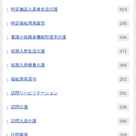
特定施設入居者生活介護
823
特定福祉用具販売
205
看護小規模多機能型居宅介護
446
短期入所生活介護
471
短期入所療養介護
399
福祉用具貸与
202
訪問リハビリテーション
281
訪問介護
538
訪問入浴介護
396
訪問看護
358